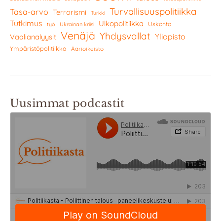
Turvallisuuspolitiikka
Tasa-arvo
Terrorismi
Turkki
Tutkimus
Ulkopolitiikka
Uskonto
työ
Ukrainan kriisi
Venäjä
Yhdysvallat
Yliopisto
Vaalianalyysit
Ympäristöpolitiikka
Äärioikeisto
Uusimmat podcastit