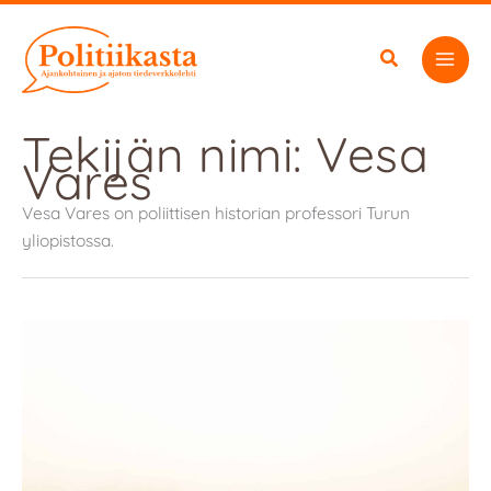
Siirry
sisältöön
Tekijän nimi: Vesa
Vares
Vesa Vares on poliittisen historian professori Turun
yliopistossa.