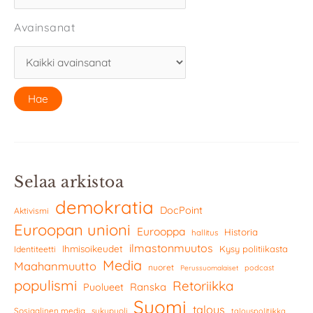
Avainsanat
Selaa arkistoa
demokratia
DocPoint
Aktivismi
Euroopan unioni
Eurooppa
Historia
hallitus
ilmastonmuutos
Ihmisoikeudet
Kysy politiikasta
Identiteetti
Media
Maahanmuutto
nuoret
podcast
Perussuomalaiset
populismi
Retoriikka
Ranska
Puolueet
Suomi
talous
Sosiaalinen media
sukupuoli
talouspolitiikka