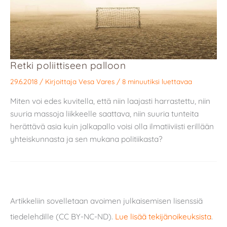
Retki poliittiseen palloon
29.6.2018
/ Kirjoittaja
Vesa Vares
/
8 minuutiksi luettavaa
Miten voi edes kuvitella, että niin laajasti harrastettu, niin
suuria massoja liikkeelle saattava, niin suuria tunteita
herättävä asia kuin jalkapallo voisi olla ilmatiiviisti erillään
yhteiskunnasta ja sen mukana politiikasta?
Artikkeliin sovelletaan avoimen julkaisemisen lisenssiä
tiedelehdille (CC BY-NC-ND).
Lue lisää tekijänoikeuksista
.