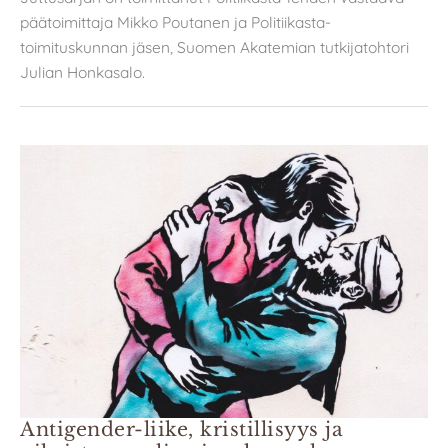
päätoimittaja Mikko Poutanen ja Politiikasta-
toimituskunnan jäsen, Suomen Akatemian tutkijatohtori
Julian Honkasalo.
Antigender-liike, kristillisyys ja