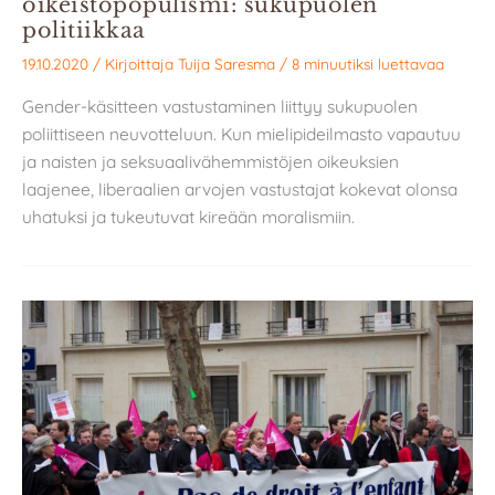
oikeistopopulismi: sukupuolen
politiikkaa
19.10.2020
/ Kirjoittaja
Tuija Saresma
/
8 minuutiksi luettavaa
Gender-käsitteen vastustaminen liittyy sukupuolen
poliittiseen neuvotteluun. Kun mielipideilmasto vapautuu
ja naisten ja seksuaalivähemmistöjen oikeuksien
laajenee, liberaalien arvojen vastustajat kokevat olonsa
uhatuksi ja tukeutuvat kireään moralismiin.