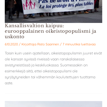
Kansallisvaltion kaipuu:
eurooppalainen oikeistopopulismi ja
uskonto
6.10.2020
/ Kirjoittaja
Risto Saarinen
/
7 minuutiksi luettavaa
Toisin kuin usein ajatellaan, oikeistopopulismin juuret eivät
ole kansan syvissä riveissä vaan ranskalaisessa
sivistyneistössä ja keskiluokassa. Suomessakin on
esimerkkejä siitä, ettei oikeistopopulismi ole
syrjäytyneiden tai vähemmän koulutettujen tuottama
aate.