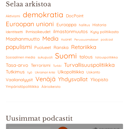
Selaa arkistoa
demokratia
DocPoint
Aktivismi
Euroopan unioni
Eurooppa
Historia
hallitus
ilmastonmuutos
Ihmisoikeudet
Kysy politiikasta
Identiteetti
Media
Maahanmuutto
nuoret
podcast
Perussuomalaiset
populismi
Retoriikka
Ranska
Puolueet
Suomi
talous
Sosiaalinen media
sukupuoli
talouspolitiikka
Turvallisuuspolitiikka
Tasa-arvo
Terrorismi
Turkki
Tutkimus
Ulkopolitiikka
Uskonto
työ
Ukrainan kriisi
Venäjä
Yhdysvallat
Yliopisto
Vaalianalyysit
Ympäristöpolitiikka
Äärioikeisto
Uusimmat podcastit