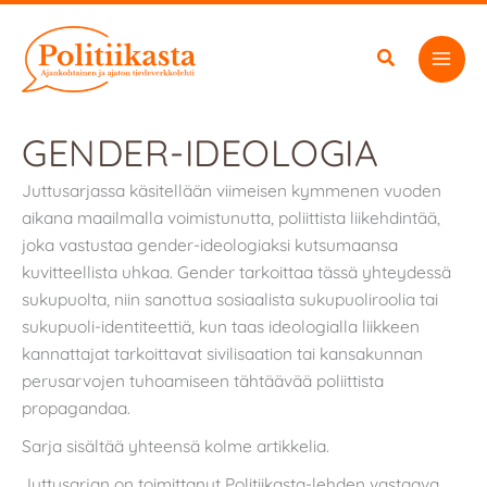
Siirry
sisältöön
GENDER-IDEOLOGIA
Juttusarjassa käsitellään viimeisen kymmenen vuoden
aikana maailmalla voimistunutta, poliittista liikehdintää,
joka vastustaa gender-ideologiaksi kutsumaansa
kuvitteellista uhkaa. Gender tarkoittaa tässä yhteydessä
sukupuolta, niin sanottua sosiaalista sukupuoliroolia tai
sukupuoli-identiteettiä, kun taas ideologialla liikkeen
kannattajat tarkoittavat sivilisaation tai kansakunnan
perusarvojen tuhoamiseen tähtäävää poliittista
propagandaa.
Sarja sisältää yhteensä kolme artikkelia.
Juttusarjan on toimittanut Politiikasta-lehden vastaava