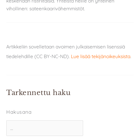
keskenään ristiriitaisia. Yhteistä heille on yhteinen
vihollinen: sateenkaarivähemmistöt.
Artikkeliin sovelletaan avoimen julkaisemisen lisenssiä
tiedelehdille (CC BY-NC-ND).
Lue lisää tekijänoikeuksista
.
Tarkennettu haku
Hakusana