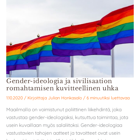
Gender-ideologia ja sivilisaation
romahtamisen kuvitteellinen uhka
1.10.2020
/ Kirjoittaja
Julian Honkasalo
/
6 minuutiksi luettavaa
Maailmalla on voimistunut poliittinen liikehdintä, joka
vastustaa gender-ideologiaksi, kutsuttua toimintaa, jota
usein kuvaillaan myös salaliitoksi. Gender-ideologiaa
vastustavien tahojen aatteet ja tavoitteet ovat usein