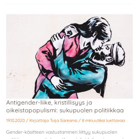
Antigender-liike, kristillisyys ja
oikeistopopulismi: sukupuolen politiikkaa
19.10.2020
/ Kirjoittaja
Tuija Saresma
/
8 minuutiksi luettavaa
Gender-käsitteen vastustaminen liittyy sukupuolen