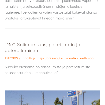
poliittiseen neuvotteluun. Kun mielipideilmasto vapautuu
ja naisten ja seksuaalivähemmistöjen oikeuksien
laajenee, liberaalien arvojen vastustajat kokevat olonsa
uhatuksi ja tukeutuvat kireään moralismiin.
”Me”: Solidaarisuus, polarisaatio ja
poteroituminen
18.12.2019
/ Kirjoittaja
Tuija Saresma
/
6 minuutiksi luettavaa
Suosiiko aikamme polarisoitumista ja poteroitumista
solidaarisuuden kustannuksella?