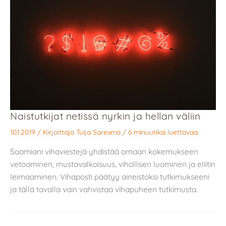
Naistutkijat netissä nyrkin ja hellan väliin
10.1.2019
/ Kirjoittaja
Tuija Saresma
/
6 minuutiksi luettavaa
Saamiani vihaviestejä yhdistää omaan kokemukseen
vetoaminen, mustavalkoisuus, vihollisen luominen ja eliitin
leimaaminen. Vihaposti päätyy aineistoksi tutkimukseeni
ja tällä tavalla vain vahvistaa vihapuheen tutkimusta.