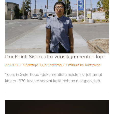
DocPoint: Sisaruutta vuosikymmenten läpi
22.1.2019
/ Kirjoittaja
Tuija Saresma
/
7 minuutiksi luettavaa
Yours in Sisterhood -dokumentissa naisten kirjoittamat
kirjeet 1970-luvulta saavat kaikupohjaa nykypäivästä.