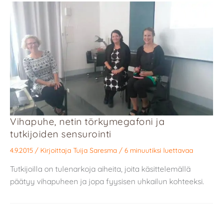
Vihapuhe, netin törkymegafoni ja
tutkijoiden sensurointi
4.9.2015
/ Kirjoittaja
Tuija Saresma
/
6 minuutiksi luettavaa
Tutkijoilla on tulenarkoja aiheita, joita käsittelemällä
päätyy vihapuheen ja jopa fyysisen uhkailun kohteeksi.