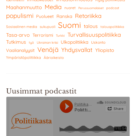
Media
Maahanmuutto
nuoret
podcast
Perussuomalaiset
populismi
Retoriikka
Ranska
Puolueet
Suomi
talous
Sosiaalinen media
sukupuoli
talouspolitiikka
Turvallisuuspolitiikka
Tasa-arvo
Terrorismi
Turkki
Tutkimus
Ulkopolitiikka
Uskonto
työ
Ukrainan kriisi
Venäjä
Yhdysvallat
Yliopisto
Vaalianalyysit
Ympäristöpolitiikka
Äärioikeisto
Uusimmat podcastit