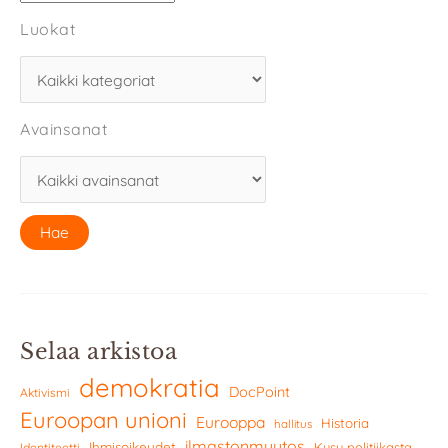
Luokat
Avainsanat
Selaa arkistoa
demokratia
DocPoint
Aktivismi
Euroopan unioni
Eurooppa
Historia
hallitus
ilmastonmuutos
Ihmisoikeudet
Kysy politiikasta
Identiteetti