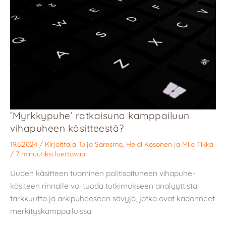
’Myrkkypuhe’ ratkaisuna kamppailuun
vihapuheen käsitteestä?
19.6.2024
/ Kirjoittaja
Tuija Saresma
,
Heidi Kosonen
ja
Miia Tikka
/
7 minuutiksi luettavaa
Uuden käsitteen tuominen politisoituneen vihapuhe-
käsiteen rinnalle voi tuoda tutkimukseen analyyttista
tarkkuutta ja arkipuheeseen sävyjä, jotka ovat kadonneet
merkityskamppailuissa.