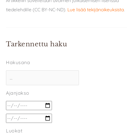
Artikkeliin sovelletaan avoimen julkaisemisen lisenssiä
tiedelehdille (CC BY-NC-ND).
Lue lisää tekijänoikeuksista
.
Tarkennettu haku
Hakusana
Ajanjakso
Luokat