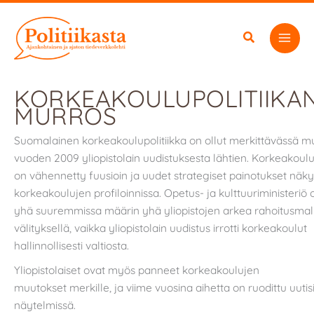
Siirry
sisältöön
KORKEAKOULUPOLITIIKA
MURROS
Suomalainen korkeakoulupolitiikka on ollut merkittävässä m
vuoden 2009 yliopistolain uudistuksesta lähtien. Korkeakou
on vähennetty fuusioin ja uudet strategiset painotukset näk
korkeakoulujen profiloinnissa. Opetus- ja kulttuuriministeriö 
yhä suuremmissa määrin yhä yliopistojen arkea rahoitusmal
välityksellä, vaikka yliopistolain uudistus irrotti korkeakoulut
hallinnollisesti valtiosta.
Yliopistolaiset ovat myös panneet korkeakoulujen
muutokset merkille, ja viime vuosina aihetta on ruodittu uutis
näytelmissä.