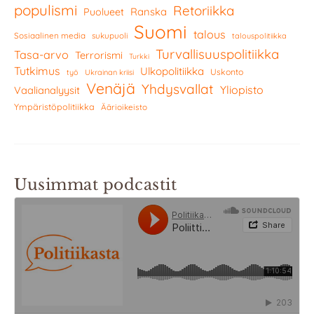
populismi
Retoriikka
Ranska
Puolueet
Suomi
talous
Sosiaalinen media
sukupuoli
talouspolitiikka
Turvallisuuspolitiikka
Tasa-arvo
Terrorismi
Turkki
Tutkimus
Ulkopolitiikka
Uskonto
työ
Ukrainan kriisi
Venäjä
Yhdysvallat
Yliopisto
Vaalianalyysit
Ympäristöpolitiikka
Äärioikeisto
Uusimmat podcastit