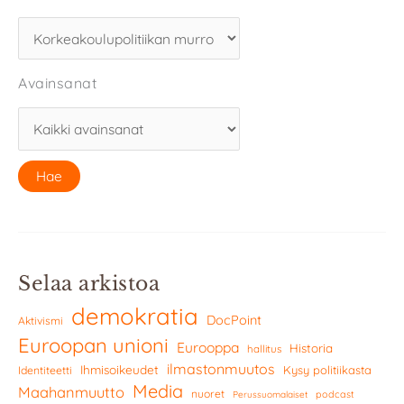
Avainsanat
Selaa arkistoa
demokratia
DocPoint
Aktivismi
Euroopan unioni
Eurooppa
Historia
hallitus
ilmastonmuutos
Ihmisoikeudet
Kysy politiikasta
Identiteetti
Media
Maahanmuutto
nuoret
podcast
Perussuomalaiset