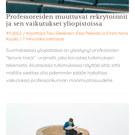
Professoreiden muuttuvat rekrytoinnit
ja sen vaikutukset yliopistoissa
4.11.2022
/ Kirjoittaja
Taru Siekkinen
,
Elias Pekkola
ja
Emmi-Niina
Kujala
/
7 minuutiksi luettavaa
Suomalaisissa yliopistoissa on yleistynyt professorien
”tenure track” -uramalli, joka korostaa tutkimuksen
tekemistä. Alustavissa tutkimuksissa näyttää siltä, että
mallilla saattaa olla pidemmän päälle haitallisia
vaikutuksia professorikunnan monimuotoisuudelle.