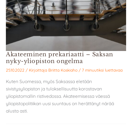
Akateeminen prekariaatti – Saksan
nyky-yliopiston ongelma
25.10.2022
/ Kirjoittaja
Briitta Koskiaho
/
7 minuutiksi luettavaa
Kuten Suomessa, myös Saksassa eletään
sivistysyliopiston ja tuloksellisuutta korostavan
yliopistomallin ristivedossa. Akateemisessa väessä
yliopistopolitiikan uusi suuntaus on herättänyt närää
alusta asti.