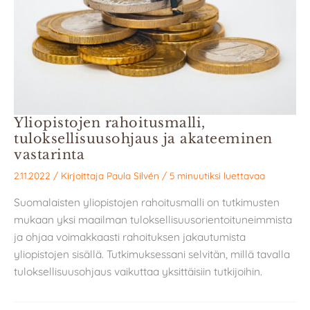
Yliopistojen rahoitusmalli,
tuloksellisuusohjaus ja akateeminen
vastarinta
2.11.2022
/ Kirjoittaja
Paula Silvén
/
5 minuutiksi luettavaa
Suomalaisten yliopistojen rahoitusmalli on tutkimusten
mukaan yksi maailman tuloksellisuusorientoituneimmista
ja ohjaa voimakkaasti rahoituksen jakautumista
yliopistojen sisällä. Tutkimuksessani selvitän, millä tavalla
tuloksellisuusohjaus vaikuttaa yksittäisiin tutkijoihin.