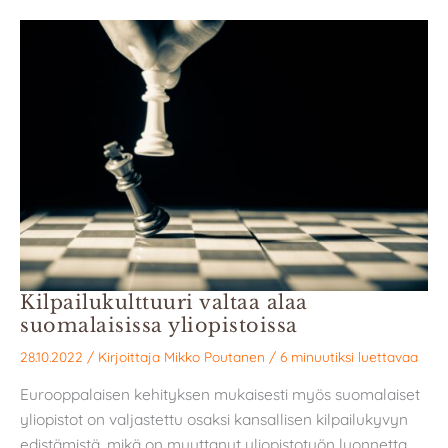
Kilpailukulttuuri valtaa alaa
suomalaisissa yliopistoissa
28.10.2022
/ Kirjoittaja
Mikko Poutanen
/
6 minuutiksi luettavaa
Eurooppalaisen kehityksen mukaisesti myös suomalaiset
yliopistot on valjastettu osaksi kansallisen kilpailukyvyn
edistämistä, mikä on muuttanut yliopistotyön luonnetta.