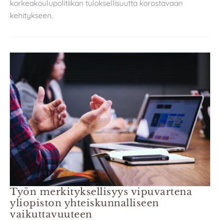
korkeakoulupolitiikan tuloksellisuutta korostavaan
kehitykseen.
Työn merkityksellisyys vipuvartena
yliopiston yhteiskunnalliseen
vaikuttavuuteen