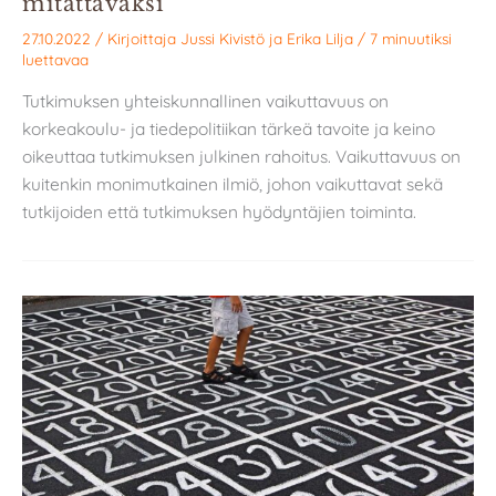
mitattavaksi
27.10.2022
/ Kirjoittaja
Jussi Kivistö
ja
Erika Lilja
/
7 minuutiksi
luettavaa
Tutkimuksen yhteiskunnallinen vaikuttavuus on
korkeakoulu- ja tiedepolitiikan tärkeä tavoite ja keino
oikeuttaa tutkimuksen julkinen rahoitus. Vaikuttavuus on
kuitenkin monimutkainen ilmiö, johon vaikuttavat sekä
tutkijoiden että tutkimuksen hyödyntäjien toiminta.