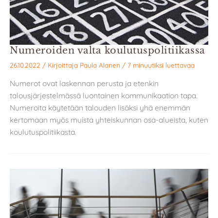
Numeroiden valta koulutuspolitiikassa
26.10.2022
/ Kirjoittaja
Paula Alanen
/
7 minuutiksi luettavaa
Numerot ovat laskennan perusta ja etenkin
talousjärjestelmässä luontainen kommunikaation tapa.
Numeroita käytetään talouden lisäksi yhä enemmän
kertomaan myös muista yhteiskunnan osa-alueista, kuten
koulutuspolitiikasta.