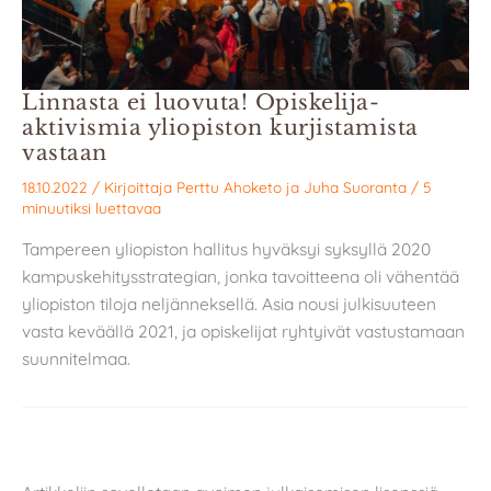
Linnasta ei luovuta! Opiskelija-
aktivismia yliopiston kurjistamista
vastaan
18.10.2022
/ Kirjoittaja
Perttu Ahoketo
ja
Juha Suoranta
/
5
minuutiksi luettavaa
Tampereen yliopiston hallitus hyväksyi syksyllä 2020
kampuskehitysstrategian, jonka tavoitteena oli vähentää
yliopiston tiloja neljänneksellä. Asia nousi julkisuuteen
vasta keväällä 2021, ja opiskelijat ryhtyivät vastustamaan
suunnitelmaa.