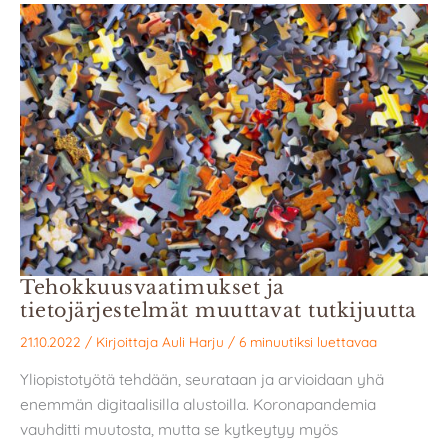
Tehokkuusvaatimukset ja
tietojärjestelmät muuttavat tutkijuutta
21.10.2022
/ Kirjoittaja
Auli Harju
/
6 minuutiksi luettavaa
Yliopistotyötä tehdään, seurataan ja arvioidaan yhä
enemmän digitaalisilla alustoilla. Koronapandemia
vauhditti muutosta, mutta se kytkeytyy myös