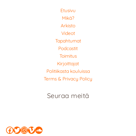
Etusivu
Mikä?
Arkisto
Videot
Tapahtumat
Podcastit
Toimitus
Kirjoittajat
Politiikasta kouluissa
Terms & Privacy Policy
Seuraa meitä
Facebook
Twitter
Instagram
Vimeo
SoundCloud