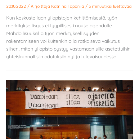
20.10.2022
/ Kirjoittaja
Katriina Tapanila
/
5 minuutiksi luettavaa
Kun keskustellaan yliopistojen kehittämisestä, työn
merkityksellisyys ei tyypillisesti nouse agendalle.
Mahdollisuuksilla työn merkityksellisyyden
rakentamiseen voi kuitenkin olla ratkaiseva vaikutus
siihen, miten yliopisto pystyy vastamaan sille asetettuihin
yhteiskunnallisiin odotuksiin nyt ja tulevaisuudessa.