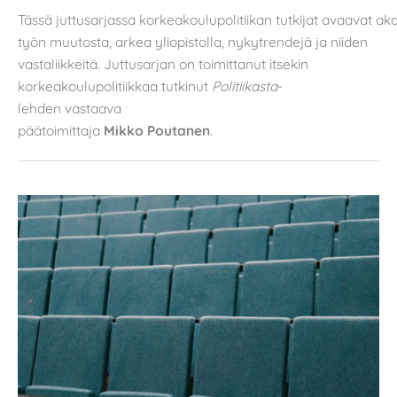
Tässä juttusarjassa korkeakoulupolitiikan tutkijat avaavat a
työn muutosta, arkea yliopistolla, nykytrendejä ja niiden
vastaliikkeitä. Juttusarjan on toimittanut itsekin
korkeakoulupolitiikkaa tutkinut
Politiikasta
-
lehden vastaava
päätoimittaja
Mikko Poutanen
.