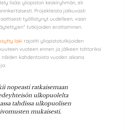
ely lisäsi yliopiston keskiryhmän, eli
inkertaisesti. Projekteista jatkuvasti
attisesti työllistynyt uudelleen, vaan
käytettyjen” tutkijoiden erottaminen.
sytty laki
rajoitti yliopistotutkijoiden
kuuteen vuoteen ennen ja jälkeen tohtoriksi
nyt näiden kahdentoista vuoden aikana
ja.
kii nopeasti ratkaisemaan
iedeyhteisön ulkopuolelta
assa tahdissa ulkopuolisen
toivomusten mukaisesti.