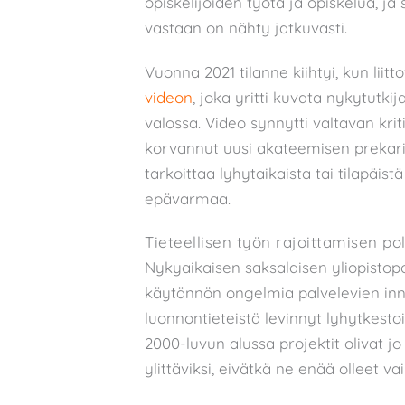
opiskelijoiden työtä ja opiskelua, ja 
vastaan on nähty jatkuvasti.
Vuonna 2021 tilanne kiihtyi, kun liitto
videon
, joka yritti kuvata nykytutkij
valossa. Video synnytti valtavan krit
korvannut uusi akateemisen prekari
tarkoittaa lyhytaikaista tai tilapäist
epävarmaa.
Tieteellisen työn rajoittamisen pol
Nykyaikaisen saksalaisen yliopistop
käytännön ongelmia palvelevien inn
luonnontieteistä levinnyt lyhytkesto
2000-luvun alussa projektit olivat jo
ylittäviksi, eivätkä ne enää olleet v