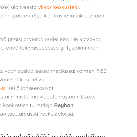
inke
) aloitteesta
vilkas keskustelu
.
joiden työskentelyaikaa koskeva laki otetaan
lmä pitäisi arvioida uudelleen. He katsovat,
imia enää tulevaisuudessa yritystoiminnan
sa, vaan sosiaalisessa mediassa: kolmen 1980-
vaukset käsittelivät
ksi
sekä lanseerasivat
estoi ministeriön videota vastaan. Lisäksi
konkretisoitui tutkija
Reyhan
han
tuottamassa keskustelussa.
 järjestelmä pitäisi arvioida uudelleen.