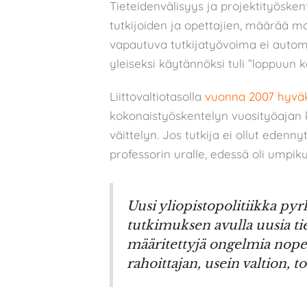
Tieteidenvälisyys ja projektityöskent
tutkijoiden ja opettajien, määrää mon
vapautuva tutkijatyövoima ei automa
yleiseksi käytännöksi tuli ”loppuun 
Liittovaltiotasolla
vuonna 2007 hyväk
kokonaistyöskentelyn vuosityöajan 
väittelyn. Jos tutkija ei ollut eden
professorin uralle, edessä oli umpiku
Uusi yliopistopolitiikka pyr
tutkimuksen avulla uusia t
määritettyjä ongelmia nope
rahoittajan, usein valtion, 