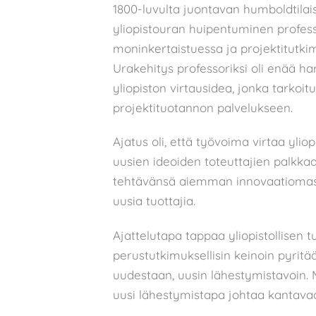
1800-luvulta juontavan humboldtilais
yliopistouran huipentuminen profess
moninkertaistuessa ja projektitutkim
Urakehitys professoriksi oli enää har
yliopiston virtausidea, jonka tarkoit
projektituotannon palvelukseen.
Ajatus oli, että työvoima virtaa yliop
uusien ideoiden toteuttajien palkka
tehtävänsä aiemman innovaatiomassa
uusia tuottajia.
Ajattelutapa tappaa yliopistollisen
perustutkimuksellisin keinoin pyrit
uudestaan, uusin lähestymistavoin
uusi lähestymistapa johtaa kantava