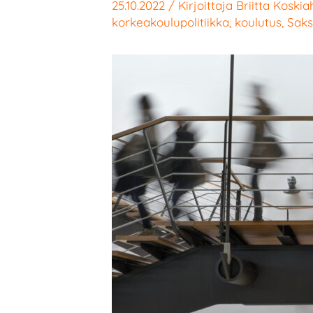
25.10.2022
/ Kirjoittaja
Briitta Koskia
korkeakoulupolitiikka
,
koulutus
,
Sak