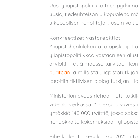
Uusi yliopistopolitiikka taas pyrkii
uusia, tiedeyhteisön ulkopuolelta m
ulkopuolisen rahoittajan, usein valt
Konkreettiset vastareaktiot
Yliopistohenkilökunta ja opiskelijat
yliopistopolitiikkaa vastaan sen alust
arvioitiin, että maassa tarvitaan kon
pyritään
ja millaista yliopistotutkija
ideoitiin fiktiivisen biologitutkijan
Ministeriön avaus riehaannutti tutk
videota verkossa. Yhdessä pikaviesti
yhtäkkiä 140 000 twiittiä, jossa sak
hohdokkaita kokemuksiaan yliopis
Aihe kulkeutui kesäkuussa 2021 liitto