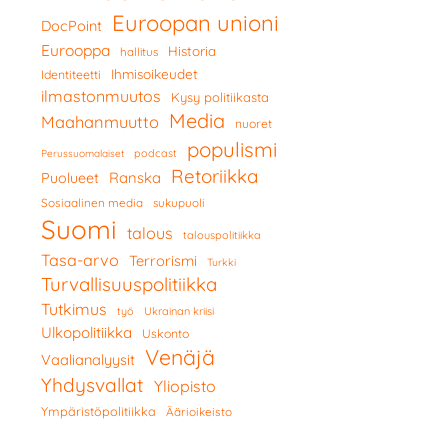
Euroopan unioni
DocPoint
Eurooppa
Historia
hallitus
Ihmisoikeudet
Identiteetti
ilmastonmuutos
Kysy politiikasta
Media
Maahanmuutto
nuoret
populismi
podcast
Perussuomalaiset
Retoriikka
Ranska
Puolueet
Sosiaalinen media
sukupuoli
Suomi
talous
talouspolitiikka
Tasa-arvo
Terrorismi
Turkki
Turvallisuuspolitiikka
Tutkimus
työ
Ukrainan kriisi
Ulkopolitiikka
Uskonto
Venäjä
Vaalianalyysit
Yhdysvallat
Yliopisto
Ympäristöpolitiikka
Äärioikeisto