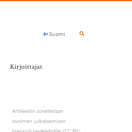
Suomi
s
Kirjoittajat
Artikkeliin sovelletaan
avoimen julkaisemisen
lisenssiä tiedelehdille (CC BY-