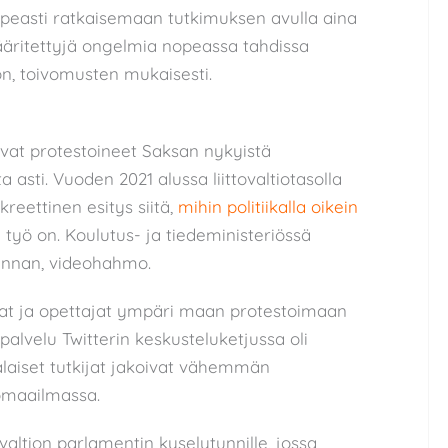
 nopeasti ratkaisemaan tutkimuksen avulla aina
ääritettyjä ongelmia nopeassa tahdissa
ion, toivomusten mukaisesti.
 ovat protestoineet Saksan nykyistä
a asti. Vuoden 2021 alussa liittovaltiotasolla
kreettinen esitys siitä,
mihin politiikalla oikein
n työ on. Koulutus- ja tiedeministeriössä
, Hannan, videohahmo.
ijat ja opettajat ympäri maan protestoimaan
palvelu Twitterin keskusteluketjussa oli
salaiset tutkijat jakoivat vähemmän
tomaailmassa.
valtion parlamentin kyselytunnille, jossa