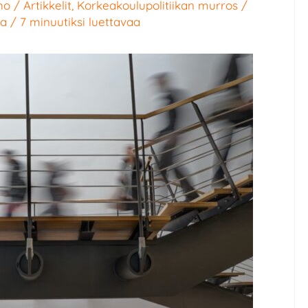
ho
/
Artikkelit
,
Korkeakoulupolitiikan murros
/
sa
/
7 minuutiksi luettavaa