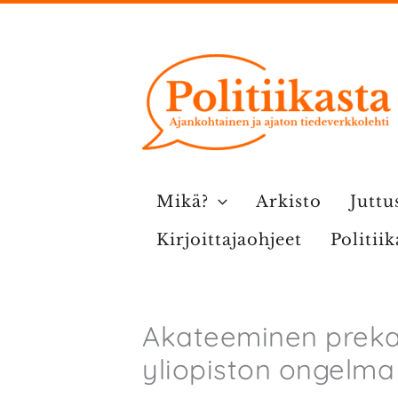
Siirry
sisältöön
Mikä?
Arkisto
Juttu
Kirjoittajaohjeet
Politii
Akateeminen prekar
yliopiston ongelma