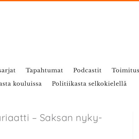
sarjat
Tapahtumat
Podcastit
Toimitu
kasta kouluissa
Politiikasta selkokielellä
iaatti – Saksan nyky-