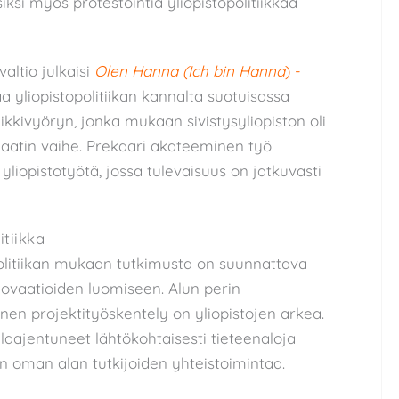
siksi myös protestointia yliopistopolitiikkaa
valtio julkaisi
Olen Hanna (Ich bin Hanna
)
-
aa yliopistopolitiikan kannalta suotuisassa
iikkivyöryn, jonka mukaan sivistysyliopiston oli
aatin vaihe. Prekaari akateeminen työ
ä yliopistotyötä, jossa tulevaisuus on jatkuvasti
itiikka
olitiikan mukaan tutkimusta on suunnattava
ovaatioiden luomiseen. Alun perin
inen projektityöskentely on yliopistojen arkea.
 laajentuneet lähtökohtaisesti tieteenaloja
ain oman alan tutkijoiden yhteistoimintaa.