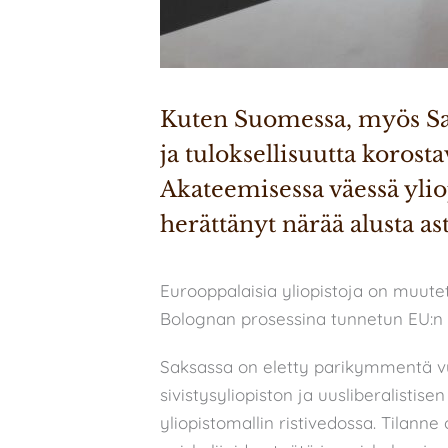
Kuten Suomessa, myös Saks
ja tuloksellisuutta korosta
Akateemisessa väessä ylio
herättänyt närää alusta ast
Eurooppalaisia yliopistoja on muute
Bolognan prosessina tunnetun EU:n 
Saksassa on eletty parikymmentä vu
sivistysyliopiston ja uusliberalistise
yliopistomallin ristivedossa. Tilanne