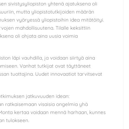
en sivistysyliopiston yhtenä ajatuksena oli
uuriin, mutta yliopistotutkijoiden määrän
uksen vyöryessä yliopistoihin idea mitätöityi.
vojen mahdollisuutena. Tilalle keksittiin
uksena oli ohjata aina uusia voimia
iston läpi vauhdilla, ja voidaan siirtyä aina
amiseen. Vanhat tutkijat ovat täyttäneet
n tuottajina. Uudet innovaatiot tarvitsevat
 tutkimuksen jatkuvuuden idean:
ään ratkaisemaan visaisia ongelmia yhä
. Monta kertaa voidaan mennä harhaan, kunnes
an tulokseen.