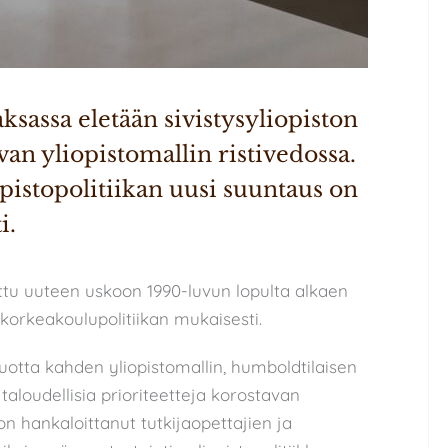
assa eletään sivistysyliopiston 
van yliopistomallin ristivedossa. 
pistopolitiikan uusi suuntaus on 
i.
ttu uuteen uskoon 1990-luvun lopulta alkaen
korkeakoulupolitiikan mukaisesti.
otta kahden yliopistomallin, humboldtilaisen
n taloudellisia prioriteetteja korostavan
 on hankaloittanut tutkijaopettajien ja