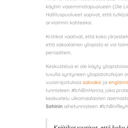
käytiin vasemmistopuolueen (
Die L
Hallituspuolueet sopivat, että tutki
arvioinnin kohteeksi.
Kriitikot vaativat, että koko järjeste
että saksalainen yliopisto ei voi to
periaattein.
Keskustelua ei ole käyty yliopistois
luvulla syntyneen yliopistotutkijan a
vuosirajoituksia
saksaksi
ja
englanni
tunnisteen
#IchBinHanna
, joka prot
keskustelu ulkomaalaisten asemasta 
Sahinin
aihetunnisteen
#IchBinRey
Kriitikot vaativat, että koko