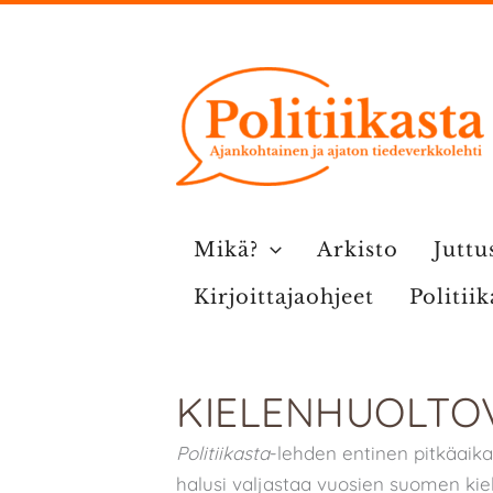
Siirry
sisältöön
Mikä?
Arkisto
Juttu
Kirjoittajaohjeet
Politii
KIELENHUOLTOV
Politiikasta
-lehden entinen pitkäaik
halusi valjastaa vuosien suomen kiele