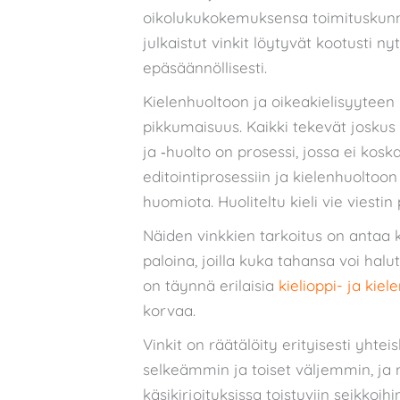
oikolukukokemuksensa toimituskunna
julkaistut vinkit löytyvät kootusti ny
epäsäännöllisesti.
Kielenhuoltoon ja oikeakielisyyteen 
pikkumaisuus. Kaikki tekevät joskus 
ja ‑huolto on prosessi, jossa ei kosk
editointiprosessiin ja kielenhuoltoon 
huomiota. Huoliteltu kieli vie viestin 
Näiden vinkkien tarkoitus on antaa k
paloina, joilla kuka tahansa voi ha
on täynnä erilaisia
kielioppi- ja kiel
korvaa.
Vinkit on räätälöity erityisesti yhteis
selkeämmin ja toiset väljemmin, ja 
käsikirjoituksissa toistuviin seikkoihin