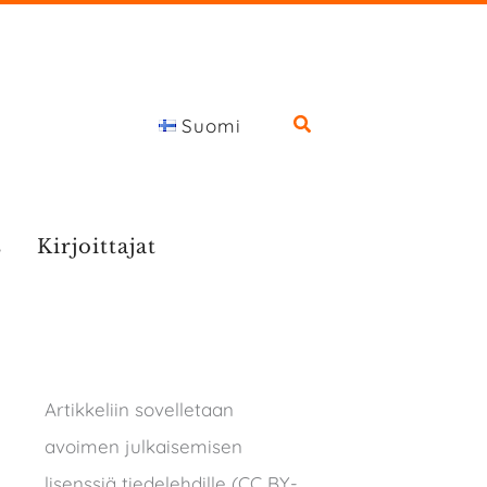
Suomi
s
Kirjoittajat
Artikkeliin sovelletaan
avoimen julkaisemisen
lisenssiä tiedelehdille (CC BY-