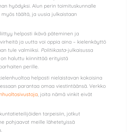
n hyödyksi. Alun perin toimituskunnalle
t myös täältä, ja uusia julkaistaan
liittyy helposti ikävä päteminen ja
virheitä ja uutta voi oppia aina – kielenkäyttö
aan tule valmiiksi.
Politiikasta
-julkaisussa
on haluttu kiinnittää erityistä
parhaiten perille.
ielenhuoltoa helposti nielaistavan kokoisina
lutessaan parantaa omaa viestintäänsä. Verkko
enhuoltosivustoja
, joita nämä vinkit eivät
kuntatieteilijöiden tarpeisiin, jotkut
ne pohjaavat meille lähetetyissä
.