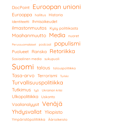
Euroopan unioni
DocPoint
Eurooppa
Historia
hallitus
Ihmisoikeudet
Identiteetti
ilmastonmuutos
Kysy politiikasta
Media
Maahanmuutto
nuoret
populismi
podcast
Perussuomalaiset
Retoriikka
Ranska
Puolueet
Sosiaalinen media
sukupuoli
Suomi
talous
talouspolitiikka
Tasa-arvo
Terrorismi
Turkki
Turvallisuuspolitiikka
Tutkimus
työ
Ukrainan kriisi
Ulkopolitiikka
Uskonto
Venäjä
Vaalianalyysit
Yhdysvallat
Yliopisto
Ympäristöpolitiikka
Äärioikeisto