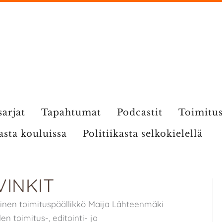
sarjat
Tapahtumat
Podcastit
Toimitu
kasta kouluissa
Politiikasta selkokielellä
INKIT
ainen toimituspäällikkö Maija Lähteenmäki
n toimitus-, editointi- ja