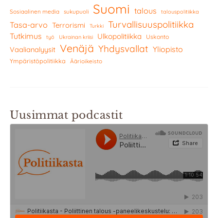
Suomi
talous
Sosiaalinen media
sukupuoli
talouspolitiikka
Turvallisuuspolitiikka
Tasa-arvo
Terrorismi
Turkki
Tutkimus
Ulkopolitiikka
Uskonto
työ
Ukrainan kriisi
Venäjä
Yhdysvallat
Yliopisto
Vaalianalyysit
Ympäristöpolitiikka
Äärioikeisto
Uusimmat podcastit