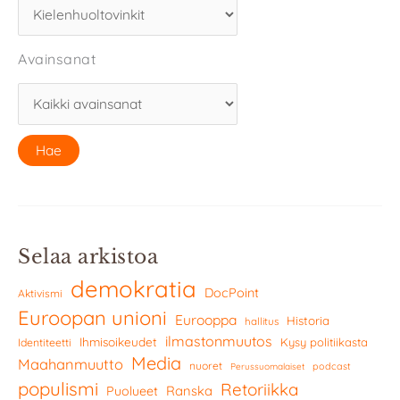
Avainsanat
Selaa arkistoa
demokratia
DocPoint
Aktivismi
Euroopan unioni
Eurooppa
Historia
hallitus
ilmastonmuutos
Ihmisoikeudet
Kysy politiikasta
Identiteetti
Media
Maahanmuutto
nuoret
podcast
Perussuomalaiset
populismi
Retoriikka
Ranska
Puolueet