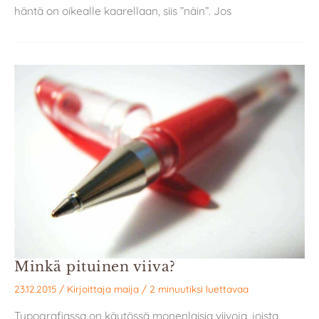
häntä on oikealle kaarellaan, siis ”näin”. Jos
Minkä pituinen viiva?
23.12.2015
/ Kirjoittaja
maija
/
2 minuutiksi luettavaa
Typografiassa on käytössä monenlaisia viivoja, joista