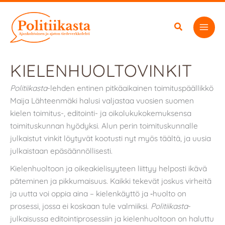
Siirry
sisältöön
KIELENHUOLTOVINKIT
Politiikasta
-lehden entinen pitkäaikainen toimituspäällikkö
Maija Lähteenmäki halusi valjastaa vuosien suomen
kielen toimitus-, editointi- ja oikolukukokemuksensa
toimituskunnan hyödyksi. Alun perin toimituskunnalle
julkaistut vinkit löytyvät kootusti nyt myös täältä, ja uusia
julkaistaan epäsäännöllisesti.
Kielenhuoltoon ja oikeakielisyyteen liittyy helposti ikävä
päteminen ja pikkumaisuus. Kaikki tekevät joskus virheitä
ja uutta voi oppia aina – kielenkäyttö ja ‑huolto on
prosessi, jossa ei koskaan tule valmiiksi.
Politiikasta
-
julkaisussa editointiprosessiin ja kielenhuoltoon on haluttu