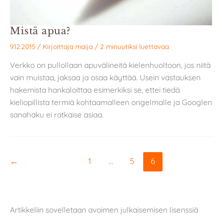
Mistä apua?
9.12.2015
/ Kirjoittaja
maija
/
2 minuutiksi luettavaa
Verkko on pullollaan apuvälineitä kielenhuoltoon, jos niitä
vain muistaa, jaksaa ja osaa käyttää. Usein vastauksen
hakemista hankaloittaa esimerkiksi se, ettei tiedä
kieliopillista termiä kohtaamalleen ongelmalle ja Googlen
sanahaku ei ratkaise asiaa.
←
1
…
5
6
Artikkeliin sovelletaan avoimen julkaisemisen lisenssiä