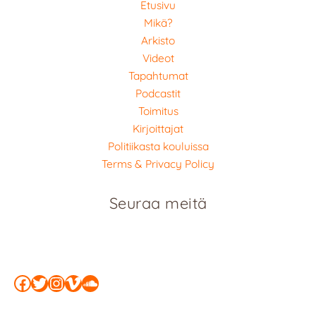
Etusivu
Mikä?
Arkisto
Videot
Tapahtumat
Podcastit
Toimitus
Kirjoittajat
Politiikasta kouluissa
Terms & Privacy Policy
Seuraa meitä
Facebook
Twitter
Instagram
Vimeo
SoundCloud