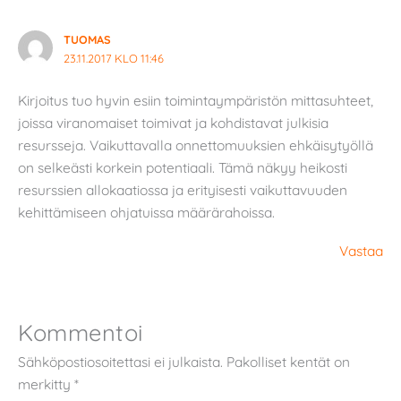
TUOMAS
23.11.2017 KLO 11:46
Kirjoitus tuo hyvin esiin toimintaympäristön mittasuhteet,
joissa viranomaiset toimivat ja kohdistavat julkisia
resursseja. Vaikuttavalla onnettomuuksien ehkäisytyöllä
on selkeästi korkein potentiaali. Tämä näkyy heikosti
resurssien allokaatiossa ja erityisesti vaikuttavuuden
kehittämiseen ohjatuissa määrärahoissa.
Vastaa
Kommentoi
Sähköpostiosoitettasi ei julkaista.
Pakolliset kentät on
merkitty
*