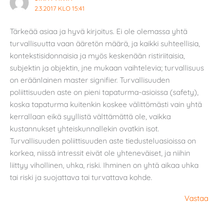
2.3.2017 KLO 15:41
Tärkeää asiaa ja hyvä kirjoitus. Ei ole olemassa yhtä
turvallisuutta vaan ääretön määrä, ja kaikki suhteellisia,
kontekstisidonnaisia ja myös keskenään ristiriitaisia,
subjektin ja objektin, jne mukaan vaihtelevia; turvallisuus
on eräänlainen master signifier. Turvallisuuden
poliittisuuden aste on pieni tapaturma-asioissa (safety),
koska tapaturma kuitenkin koskee välittömästi vain yhtä
kerrallaan eikä syyllistä välttämättä ole, vaikka
kustannukset yhteiskunnallekin ovatkin isot.
Turvallisuuden poliittisuuden aste tiedusteluasioissa on
korkea, niissä intressit eivät ole yhteneväiset, ja niihin
liittyy vihollinen, uhka, riski. Ihminen on yhtä aikaa uhka
tai riski ja suojattava tai turvattava kohde.
Vastaa