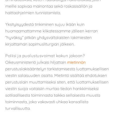
meille sopivaa mainontaa sekä roskasisällön ja
haittaohjelmien tunnistamista.
Yksityisyydestä tinkiminen sujuu ikään kuin
huomaamattamme klikatessamme jälleen kerran
”hyväksy” pitkän yhdysvaltalaisten lakimiesten
kirjoittaman sopimusliturgian jälkeen.
Poliisi ja puolustusvoimat kakun jakoon?
Oikeusministeriö julkaisi hiljattain
mietinnön
perustuslakisääntelyn tarkistamisesta luottamuksellisen
viestin salaisuuden osalta. Mietintö sisältää ehdotuksen
perustuslain muuttamiseksi siten, että luottamuksellisen
viestin suoja voitaisiin murtaa tiedon hankkimiseksi
sotilaallisesta toiminnasta taikka sellaisesta muusta
toiminnasta, joka vakavasti uhkaa kansallista
turvallisuutta.