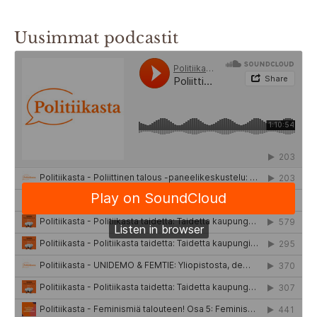
Uusimmat podcastit