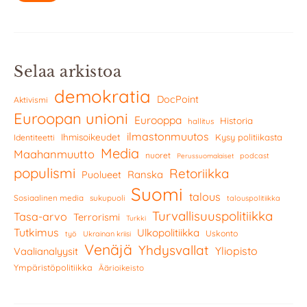
Selaa arkistoa
demokratia
DocPoint
Aktivismi
Euroopan unioni
Eurooppa
Historia
hallitus
ilmastonmuutos
Ihmisoikeudet
Kysy politiikasta
Identiteetti
Media
Maahanmuutto
nuoret
podcast
Perussuomalaiset
populismi
Retoriikka
Ranska
Puolueet
Suomi
talous
Sosiaalinen media
sukupuoli
talouspolitiikka
Turvallisuuspolitiikka
Tasa-arvo
Terrorismi
Turkki
Tutkimus
Ulkopolitiikka
Uskonto
työ
Ukrainan kriisi
Venäjä
Yhdysvallat
Yliopisto
Vaalianalyysit
Ympäristöpolitiikka
Äärioikeisto