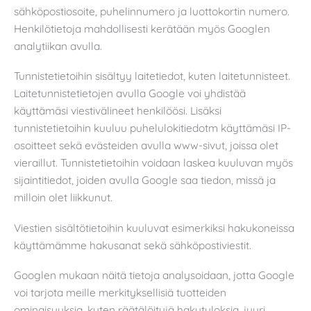
sähköpostiosoite, puhelinnumero ja luottokortin numero.
Henkilötietoja mahdollisesti kerätään myös Googlen
analytiikan avulla.
Tunnistetietoihin sisältyy laitetiedot, kuten laitetunnisteet.
Laitetunnistetietojen avulla Google voi yhdistää
käyttämäsi viestivälineet henkilöösi. Lisäksi
tunnistetietoihin kuuluu puhelulokitiedotm käyttämäsi IP-
osoitteet sekä evästeiden avulla www-sivut, joissa olet
vieraillut. Tunnistetietoihin voidaan laskea kuuluvan myös
sijaintitiedot, joiden avulla Google saa tiedon, missä ja
milloin olet liikkunut.
Viestien sisältötietoihin kuuluvat esimerkiksi hakukoneissa
käyttämämme hakusanat sekä sähköpostiviestit.
Googlen mukaan näitä tietoja analysoidaan, jotta Google
voi tarjota meille merkityksellisiä tuotteiden
ominaisuuksia, kuten räätälöityjä hakutuloksia, juuri