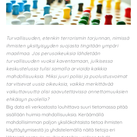
Turvallisuuden, etenkin terrorismin torjunnan, nimissä
ihmisten yksityisyyden suojasta tingitään ympäri
maailmaa. Jos perusoikeuksia lähdetään
turvallisuuden vuoksi kaventamaan, julkisessa
keskustelussa tulisi samalla arvioida kaikkia
mahdollisuuksia. Miksi juuri poliisi ja puolustusvoimat
tarvitsevat uusia oikeuksia, vaikka merkittävää
vaikuttavuutta olisi saavutettavissa onnettomuuksien
ehkäisyn puolella?
Big data eli verkostosta louhittava suuri tietomassa pitää
sisällään huimia mahdollisuuksia. Keräämällä
mahdollisimman paljon yksilökohtaista tietoa ihmisten
käyttäytymisestä ja yhdistelemällä näitä tietoja eri