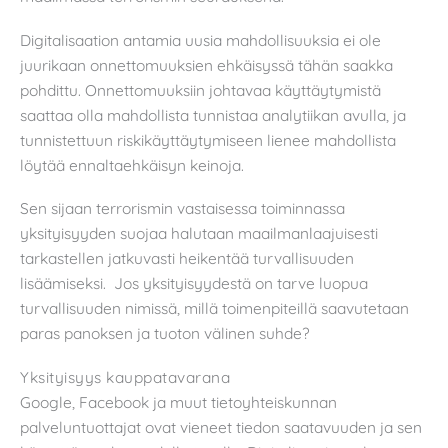
Digitalisaation antamia uusia mahdollisuuksia ei ole
juurikaan onnettomuuksien ehkäisyssä tähän saakka
pohdittu. Onnettomuuksiin johtavaa käyttäytymistä
saattaa olla mahdollista tunnistaa analytiikan avulla, ja
tunnistettuun riskikäyttäytymiseen lienee mahdollista
löytää ennaltaehkäisyn keinoja.
Sen sijaan terrorismin vastaisessa toiminnassa
yksityisyyden suojaa halutaan maailmanlaajuisesti
tarkastellen jatkuvasti heikentää turvallisuuden
lisäämiseksi. Jos yksityisyydestä on tarve luopua
turvallisuuden nimissä, millä toimenpiteillä saavutetaan
paras panoksen ja tuoton välinen suhde?
Yksityisyys kauppatavarana
Google, Facebook ja muut tietoyhteiskunnan
palveluntuottajat ovat vieneet tiedon saatavuuden ja sen