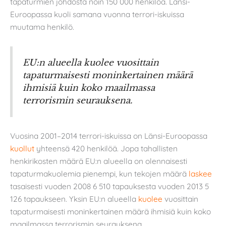
tapaturmien johdosta noin 150 000 henkilöä. Länsi-
Euroopassa kuoli samana vuonna terrori-iskuissa
muutama henkilö.
EU:n alueella kuolee vuosittain
tapaturmaisesti moninkertainen määrä
ihmisiä kuin koko maailmassa
terrorismin seurauksena.
Vuosina 2001–2014 terrori-iskuissa on Länsi-Euroopassa
kuollut
yhteensä 420 henkilöä. Jopa tahallisten
henkirikosten määrä EU:n alueella on olennaisesti
tapaturmakuolemia pienempi, kun tekojen määrä
laskee
tasaisesti vuoden 2008 6 510 tapauksesta vuoden 2013 5
126 tapaukseen. Yksin EU:n alueella
kuolee
vuosittain
tapaturmaisesti moninkertainen määrä ihmisiä kuin koko
maailmassa terrorismin seurauksena.