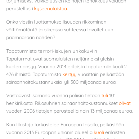
torjumiseksi, vaikka uusien keinojen tehokkuus voidaan
perustellusti
kyseenalaistaa
.
Onko viestin luottamuksellisuuden rikkominen
välttämätöntä ja oikeassa suhteessa tavoiteltuun
päämäärään nähden?
Tapaturmista terrori-iskujen uhkakuviin
Tapaturmat ovat suomalaisten neljänneksi yleisin
kuolemansyy. Vuonna 2014 erilaisiin tapaturmiin kuoli 2
476 ihmistä. Tapaturmista
kertyy
vuosittain pelkästään
sairaanhoitokustannuksia yli 500 miljoonaa euroa.
Vastaavasti samana vuonna poliisin tietoon
tuli
101
henkirikosta. Rikosuhrien sairaanhoitokustannukset
olivat
vuoden 2006 tietojen perusteella noin 13 miljoonaa euroa.
Kun tilastoja tarkastelee Euroopan tasolla, pelkästään
vuonna 2013 Euroopan unionin alueella
kuoli
erilaisten