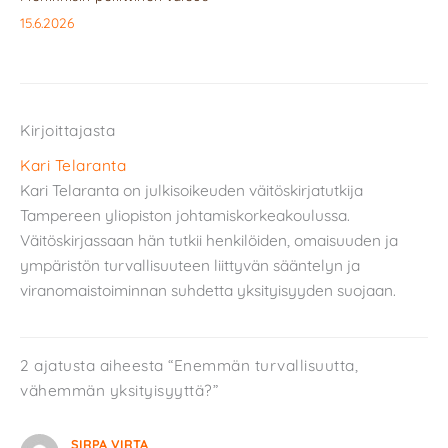
15.6.2026
Kirjoittajasta
Kari Telaranta
Kari Telaranta on julkisoikeuden väitöskirjatutkija
Tampereen yliopiston johtamiskorkeakoulussa.
Väitöskirjassaan hän tutkii henkilöiden, omaisuuden ja
ympäristön turvallisuuteen liittyvän sääntelyn ja
viranomaistoiminnan suhdetta yksityisyyden suojaan.
2 ajatusta aiheesta “Enemmän turvallisuutta,
vähemmän yksityisyyttä?”
SIRPA VIRTA