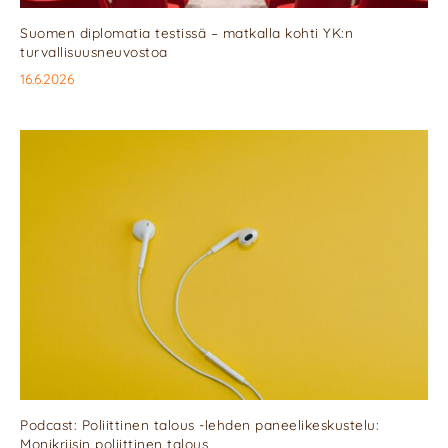
Suomen diplomatia testissä – matkalla kohti YK:n
turvallisuusneuvostoa
16.6.2026
Podcast: Poliittinen talous -lehden paneelikeskustelu:
Monikriisin poliittinen talous