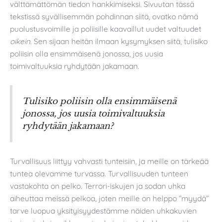
välttämättömän tiedon hankkimiseksi. Sivuutan tässä
tekstissä syvällisemmän pohdinnan siitä, ovatko nämä
puolustusvoimille ja poliisille kaavaillut uudet valtuudet
oikein
. Sen sijaan heitän ilmaan kysymyksen siitä, tulisiko
poliisin olla ensimmäisenä jonossa, jos uusia
toimivaltuuksia ryhdytään jakamaan.
Tulisiko poliisin olla ensimmäisenä
jonossa, jos uusia toimivaltuuksia
ryhdytään jakamaan?
Turvallisuus liittyy vahvasti tunteisiin, ja meille on tärkeää
tuntea olevamme turvassa. Turvallisuuden tunteen
vastakohta on pelko. Terrori-iskujen ja sodan uhka
aiheuttaa meissä pelkoa, joten meille on helppo ”myydä”
tarve luopua yksityisyydestämme näiden uhkakuvien