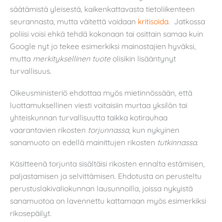
säätämistä yleisestä, kaikenkattavasta tietoliikenteen
seurannasta, mutta väitettä voidaan
kritisoida
. Jatkossa
poliisi voisi ehkä tehdä kokonaan tai osittain samaa kuin
Google nyt jo tekee esimerkiksi mainostajien hyväksi,
mutta
merkityksellinen tuote
olisikin lisääntynyt
turvallisuus.
Oikeusministeriö ehdottaa myös mietinnössään, että
luottamuksellinen viesti voitaisiin murtaa yksilön tai
yhteiskunnan turvallisuutta taikka kotirauhaa
vaarantavien rikosten
torjunnassa
, kun nykyinen
sanamuoto on edellä mainittujen rikosten
tutkinnassa
.
Käsitteenä torjunta sisältäisi rikosten ennalta estämisen,
paljastamisen ja selvittämisen. Ehdotusta on perusteltu
perustuslakivaliokunnan lausunnoilla, joissa nykyistä
sanamuotoa on lavennettu kattamaan myös esimerkiksi
rikosepäilyt.