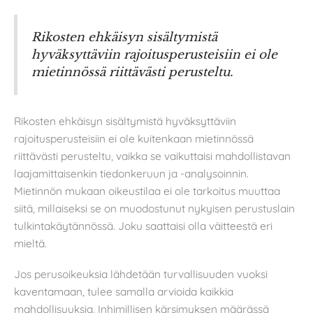
Rikosten ehkäisyn sisältymistä
hyväksyttäviin rajoitusperusteisiin ei ole
mietinnössä riittävästi perusteltu.
Rikosten ehkäisyn sisältymistä hyväksyttäviin
rajoitusperusteisiin ei ole kuitenkaan mietinnössä
riittävästi perusteltu, vaikka se vaikuttaisi mahdollistavan
laajamittaisenkin tiedonkeruun ja -analysoinnin.
Mietinnön mukaan oikeustilaa ei ole tarkoitus muuttaa
siitä, millaiseksi se on muodostunut nykyisen perustuslain
tulkintakäytännössä. Joku saattaisi olla väitteestä eri
mieltä.
Jos perusoikeuksia lähdetään turvallisuuden vuoksi
kaventamaan, tulee samalla arvioida kaikkia
mahdollisuuksia. Inhimillisen kärsimyksen määrässä