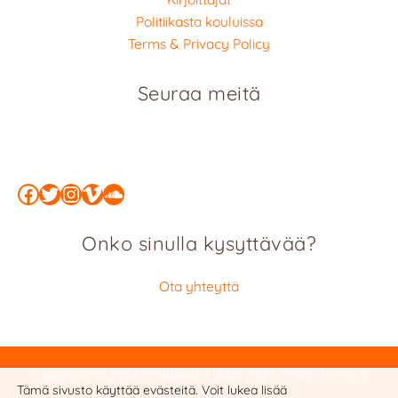
Politiikasta kouluissa
Terms & Privacy Policy
Seuraa meitä
Facebook
Twitter
Instagram
Vimeo
SoundCloud
Onko sinulla kysyttävää?
Ota yhteyttä
Copyright © 2026 Politiikasta
ISSN 2323-7090
:
Terms &
Tämä sivusto käyttää evästeitä. Voit lukea lisää
Privacy Policy