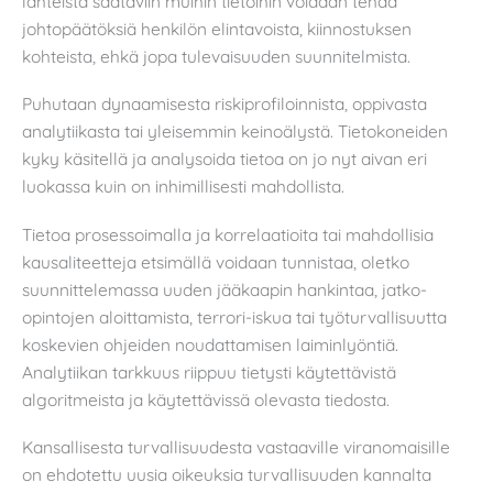
lähteistä saataviin muihin tietoihin voidaan tehdä
johtopäätöksiä henkilön elintavoista, kiinnostuksen
kohteista, ehkä jopa tulevaisuuden suunnitelmista.
Puhutaan dynaamisesta riskiprofiloinnista, oppivasta
analytiikasta tai yleisemmin keinoälystä. Tietokoneiden
kyky käsitellä ja analysoida tietoa on jo nyt aivan eri
luokassa kuin on inhimillisesti mahdollista.
Tietoa prosessoimalla ja korrelaatioita tai mahdollisia
kausaliteetteja etsimällä voidaan tunnistaa, oletko
suunnittelemassa uuden jääkaapin hankintaa, jatko-
opintojen aloittamista, terrori-iskua tai työturvallisuutta
koskevien ohjeiden noudattamisen laiminlyöntiä.
Analytiikan tarkkuus riippuu tietysti käytettävistä
algoritmeista ja käytettävissä olevasta tiedosta.
Kansallisesta turvallisuudesta vastaaville viranomaisille
on ehdotettu uusia oikeuksia turvallisuuden kannalta