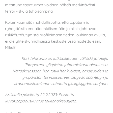
mitattuna tapaturmat voidaan nähdä merkittävästi
terrori-iskuja tuhoisampina.
Kuitenkaan sitä mahdollisuutta, että tapaturmia
ryhdyttäisiin ennaltaehkäisemään ja niihin johtavaa
riskikäyttäytymistä profiloimaan tiedon louhinnan avulla,
ei ole yhteiskunnallisessa keskustelussa nostettu esiin.
Miksi?
Kari Telaranta on julkisoikeuden väitöskirjatutkija
Tampereen yliopiston johtamiskorkeakoulussa.
Väitöskirjassaan hän tutkii henkilöiden, omaisuuden ja
ympäristön turvallisuuteen liittyvän sääntelyn ja
viranomaistoiminnan suhdetta yksityisyyden suojaan.
Artikkelia päivitetty 22.9.2023: Poistettu
kuvakaappauskuvitus tekijänoikeusyistä.