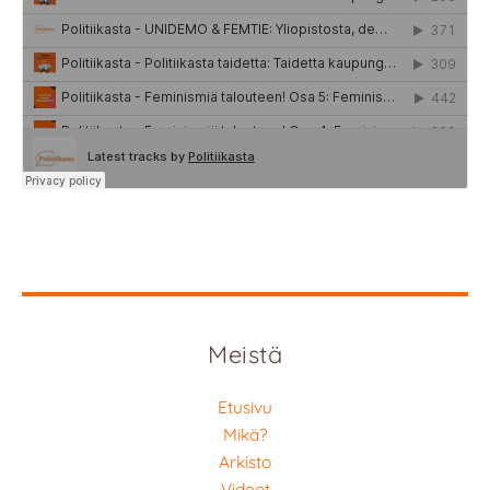
Meistä
Etusivu
Mikä?
Arkisto
Videot