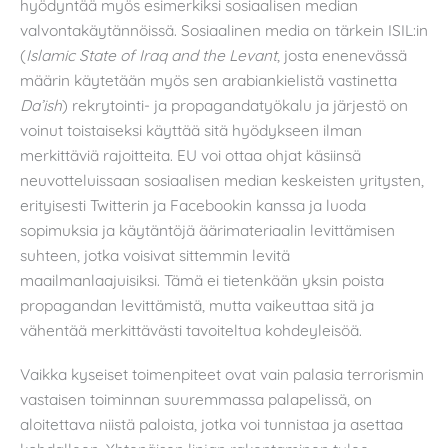
hyödyntää myös esimerkiksi sosiaalisen median
valvontakäytännöissä. Sosiaalinen media on tärkein ISIL:in
(
Islamic State of Iraq and the Levant
, josta enenevässä
määrin käytetään myös sen arabiankielistä vastinetta
Da’ish
) rekrytointi- ja propagandatyökalu ja järjestö on
voinut toistaiseksi käyttää sitä hyödykseen ilman
merkittäviä rajoitteita. EU voi ottaa ohjat käsiinsä
neuvotteluissaan sosiaalisen median keskeisten yritysten,
erityisesti Twitterin ja Facebookin kanssa ja luoda
sopimuksia ja käytäntöjä äärimateriaalin levittämisen
suhteen, jotka voisivat sittemmin levitä
maailmanlaajuisiksi. Tämä ei tietenkään yksin poista
propagandan levittämistä, mutta vaikeuttaa sitä ja
vähentää merkittävästi tavoiteltua kohdeyleisöä.
Vaikka kyseiset toimenpiteet ovat vain palasia terrorismin
vastaisen toiminnan suuremmassa palapelissä, on
aloitettava niistä paloista, jotka voi tunnistaa ja asettaa