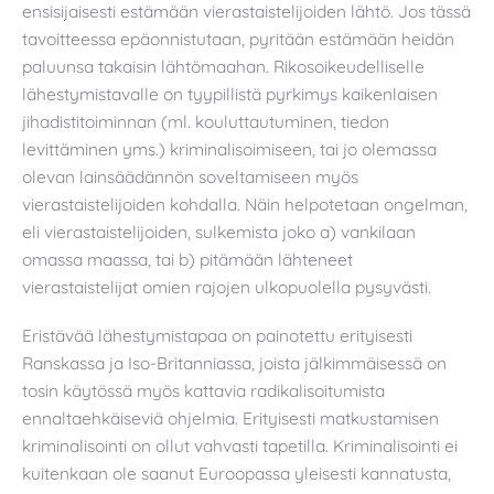
ensisijaisesti estämään vierastaistelijoiden lähtö. Jos tässä
tavoitteessa epäonnistutaan, pyritään estämään heidän
paluunsa takaisin lähtömaahan. Rikosoikeudelliselle
lähestymistavalle on tyypillistä pyrkimys kaikenlaisen
jihadistitoiminnan (ml. kouluttautuminen, tiedon
levittäminen yms.) kriminalisoimiseen, tai jo olemassa
olevan lainsäädännön soveltamiseen myös
vierastaistelijoiden kohdalla. Näin helpotetaan ongelman,
eli vierastaistelijoiden, sulkemista joko a) vankilaan
omassa maassa, tai b) pitämään lähteneet
vierastaistelijat omien rajojen ulkopuolella pysyvästi.
Eristävää lähestymistapaa on painotettu erityisesti
Ranskassa ja Iso-Britanniassa, joista jälkimmäisessä on
tosin käytössä myös kattavia radikalisoitumista
ennaltaehkäiseviä ohjelmia. Erityisesti matkustamisen
kriminalisointi on ollut vahvasti tapetilla. Kriminalisointi ei
kuitenkaan ole saanut Euroopassa yleisesti kannatusta,