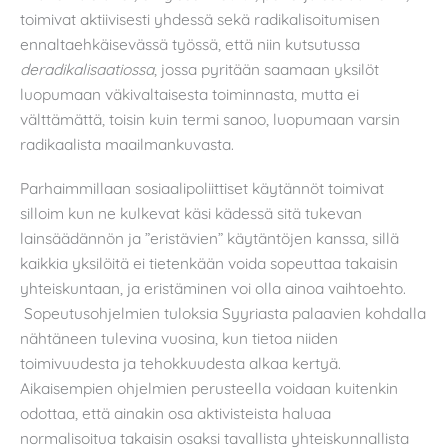
toimivat aktiivisesti yhdessä sekä radikalisoitumisen
ennaltaehkäisevässä työssä, että niin kutsutussa
deradikalisaatiossa
, jossa pyritään saamaan yksilöt
luopumaan väkivaltaisesta toiminnasta, mutta ei
välttämättä, toisin kuin termi sanoo, luopumaan varsin
radikaalista maailmankuvasta.
Parhaimmillaan sosiaalipoliittiset käytännöt toimivat
silloim kun ne kulkevat käsi kädessä sitä tukevan
lainsäädännön ja ”eristävien” käytäntöjen kanssa, sillä
kaikkia yksilöitä ei tietenkään voida sopeuttaa takaisin
yhteiskuntaan, ja eristäminen voi olla ainoa vaihtoehto.
Sopeutusohjelmien tuloksia Syyriasta palaavien kohdalla
nähtäneen tulevina vuosina, kun tietoa niiden
toimivuudesta ja tehokkuudesta alkaa kertyä.
Aikaisempien ohjelmien perusteella voidaan kuitenkin
odottaa, että ainakin osa aktivisteista haluaa
normalisoitua takaisin osaksi tavallista yhteiskunnallista