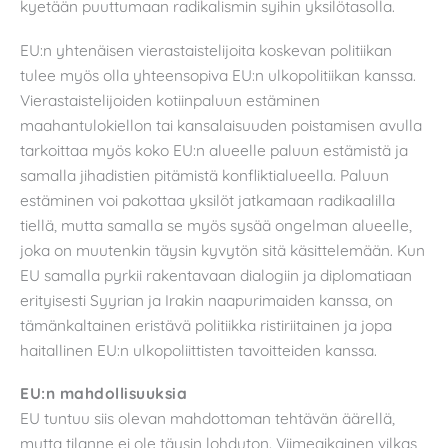
kyetään puuttumaan radikalismin syihin yksilötasolla.
EU:n yhtenäisen vierastaistelijoita koskevan politiikan
tulee myös olla yhteensopiva EU:n ulkopolitiikan kanssa.
Vierastaistelijoiden kotiinpaluun estäminen
maahantulokiellon tai kansalaisuuden poistamisen avulla
tarkoittaa myös koko EU:n alueelle paluun estämistä ja
samalla jihadistien pitämistä konfliktialueella. Paluun
estäminen voi pakottaa yksilöt jatkamaan radikaalilla
tiellä, mutta samalla se myös sysää ongelman alueelle,
joka on muutenkin täysin kyvytön sitä käsittelemään. Kun
EU samalla pyrkii rakentavaan dialogiin ja diplomatiaan
erityisesti Syyrian ja Irakin naapurimaiden kanssa, on
tämänkaltainen eristävä politiikka ristiriitainen ja jopa
haitallinen EU:n ulkopoliittisten tavoitteiden kanssa.
EU:n mahdollisuuksia
EU tuntuu siis olevan mahdottoman tehtävän äärellä,
mutta tilanne ei ole täysin lohduton. Viimeaikainen vilkas