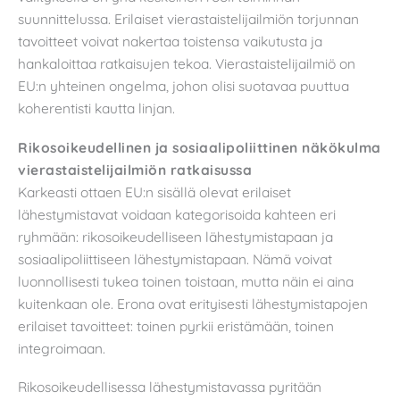
suunnittelussa. Erilaiset vierastaistelijailmiön torjunnan
tavoitteet voivat nakertaa toistensa vaikutusta ja
hankaloittaa ratkaisujen tekoa. Vierastaistelijailmiö on
EU:n yhteinen ongelma, johon olisi suotavaa puuttua
koherentisti kautta linjan.
Rikosoikeudellinen ja sosiaalipoliittinen näkökulma
vierastaistelijailmiön ratkaisussa
Karkeasti ottaen EU:n sisällä olevat erilaiset
lähestymistavat voidaan kategorisoida kahteen eri
ryhmään: rikosoikeudelliseen lähestymistapaan ja
sosiaalipoliittiseen lähestymistapaan. Nämä voivat
luonnollisesti tukea toinen toistaan, mutta näin ei aina
kuitenkaan ole. Erona ovat erityisesti lähestymistapojen
erilaiset tavoitteet: toinen pyrkii eristämään, toinen
integroimaan.
Rikosoikeudellisessa lähestymistavassa pyritään