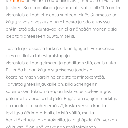
S
trategia
on vihdoin saatu aikaiseksi, mutta se ei vielä ole
julkinen. Samaan aikaan jäsenmaat ovat jo pitkällä omien
vierastaistelijaohjelmiensa suhteen. Myös Suomessa on
käyty vilkasta keskustelua aiheesta ja odotettavissa
onkin, että eduskuntavaalien alla nähdään monenlaisia
ideoita tilanteeseen puuttumiseksi.
Tässä kirjoituksessa tarkastellaan lyhyesti Euroopassa
olevia erilaisia lähestymistapoja
vierastaistelijaongelmaan ja pohditaan sitä, onnistuuko
EU enää hitaan käynnistymisensä johdosta
koordinoimaan varsin hajanaista toimintakenttää.
Tarvetta yhteislinjauksille on, sillä Schengenin
sopimuksen takaama vapaa liikkuvuus koskee myös
palanneita vierastaistelijoita. Fyysisten rajojen merkitys
on monin osin vähenemässä, koska verkon kautta
levittyvä äärimateriaali ei niistä välitä, mutta
henkilökohtaisilla kontakteilla, joita ylläpidetään verkon
välityksellä on yhä keskeinen rooli toiminnan