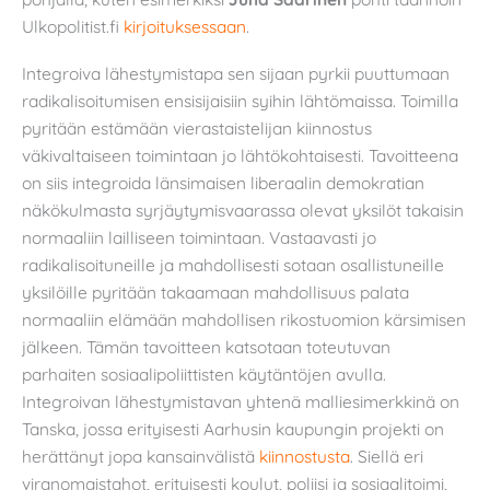
Ulkopolitist.fi
kirjoituksessaan
.
Integroiva lähestymistapa sen sijaan pyrkii puuttumaan
radikalisoitumisen ensisijaisiin syihin lähtömaissa. Toimilla
pyritään estämään vierastaistelijan kiinnostus
väkivaltaiseen toimintaan jo lähtökohtaisesti. Tavoitteena
on siis integroida länsimaisen liberaalin demokratian
näkökulmasta syrjäytymisvaarassa olevat yksilöt takaisin
normaaliin lailliseen toimintaan. Vastaavasti jo
radikalisoituneille ja mahdollisesti sotaan osallistuneille
yksilöille pyritään takaamaan mahdollisuus palata
normaaliin elämään mahdollisen rikostuomion kärsimisen
jälkeen. Tämän tavoitteen katsotaan toteutuvan
parhaiten sosiaalipoliittisten käytäntöjen avulla.
Integroivan lähestymistavan yhtenä malliesimerkkinä on
Tanska, jossa erityisesti Aarhusin kaupungin projekti on
herättänyt jopa kansainvälistä
kiinnostusta
. Siellä eri
viranomaistahot, erityisesti koulut, poliisi ja sosiaalitoimi,