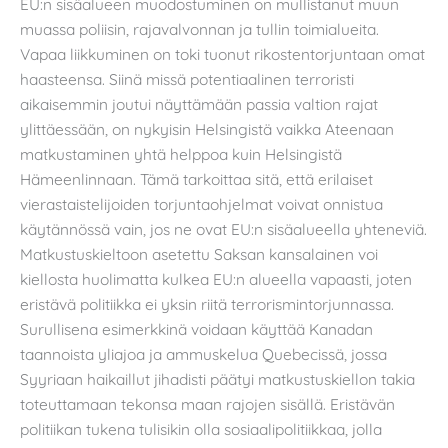
EU:n sisäalueen muodostuminen on mullistanut muun
muassa poliisin, rajavalvonnan ja tullin toimialueita.
Vapaa liikkuminen on toki tuonut rikostentorjuntaan omat
haasteensa. Siinä missä potentiaalinen terroristi
aikaisemmin joutui näyttämään passia valtion rajat
ylittäessään, on nykyisin Helsingistä vaikka Ateenaan
matkustaminen yhtä helppoa kuin Helsingistä
Hämeenlinnaan. Tämä tarkoittaa sitä, että erilaiset
vierastaistelijoiden torjuntaohjelmat voivat onnistua
käytännössä vain, jos ne ovat EU:n sisäalueella yhteneviä.
Matkustuskieltoon asetettu Saksan kansalainen voi
kiellosta huolimatta kulkea EU:n alueella vapaasti, joten
eristävä politiikka ei yksin riitä terrorismintorjunnassa.
Surullisena esimerkkinä voidaan käyttää Kanadan
taannoista yliajoa ja ammuskelua Quebecissä, jossa
Syyriaan haikaillut jihadisti päätyi matkustuskiellon takia
toteuttamaan tekonsa maan rajojen sisällä. Eristävän
politiikan tukena tulisikin olla sosiaalipolitiikkaa, jolla