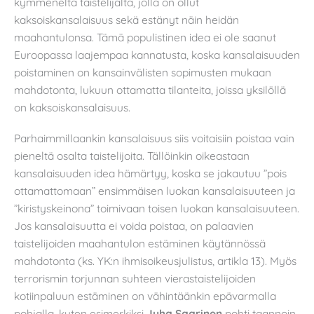
kymmeneltä taistelijalta, jolla on ollut
kaksoiskansalaisuus sekä estänyt näin heidän
maahantulonsa. Tämä populistinen idea ei ole saanut
Euroopassa laajempaa kannatusta, koska kansalaisuuden
poistaminen on kansainvälisten sopimusten mukaan
mahdotonta, lukuun ottamatta tilanteita, joissa yksilöllä
on kaksoiskansalaisuus.
Parhaimmillaankin kansalaisuus siis voitaisiin poistaa vain
pieneltä osalta taistelijoita. Tällöinkin oikeastaan
kansalaisuuden idea hämärtyy, koska se jakautuu ”pois
ottamattomaan” ensimmäisen luokan kansalaisuuteen ja
”kiristyskeinona” toimivaan toisen luokan kansalaisuuteen.
Jos kansalaisuutta ei voida poistaa, on palaavien
taistelijoiden maahantulon estäminen käytännössä
mahdotonta (ks. YK:n ihmisoikeusjulistus, artikla 13). Myös
terrorismin torjunnan suhteen vierastaistelijoiden
kotiinpaluun estäminen on vähintäänkin epävarmalla
pohjalla, kuten esimerkiksi
Juha Saarinen
pohti taannoin