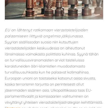
EU on lähtenyt ratkomaan vierastaistelijoiden
palaamiseen liittyviä ongelmia jälkijunassa.
Syyrian sisällissodan suosio niin kutsuttujen
vierastaistelijoiden keskuudessa on aiheuttanut
länsimaissa voimakasta poliittista kuhinaa. Syynä tähän
on turvallisuusviranomaisten arviot taisteluissa
karaistuneiden ääri-islamistien muodostamasta
turvallisuusuhkasta kun he palaavat kotimaihinsa.
Euroopan unioni on toistaiseksi katsonut asiaa sivusta,
koska terrorismin torjunta on perinteisesti ollut
jäsenmaiden sisäinen asia. Ulkopolitiikassa taas EU-
parlamenttivaalit ja komissaarien vaihtuminen on
viivyttänyt yhteisen vierastaistelijastrategian kehittämistä.