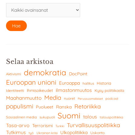
Selaa arkistoa
demokratia
DocPoint
Aktivismi
Euroopan unioni
Eurooppa
Historia
hallitus
ilmastonmuutos
Ihmisoikeudet
Kysy politiikasta
Identiteetti
Media
Maahanmuutto
nuoret
podcast
Perussuomalaiset
populismi
Retoriikka
Ranska
Puolueet
Suomi
talous
Sosiaalinen media
sukupuoli
talouspolitiikka
Turvallisuuspolitiikka
Tasa-arvo
Terrorismi
Turkki
Tutkimus
Ulkopolitiikka
Uskonto
työ
Ukrainan kriisi