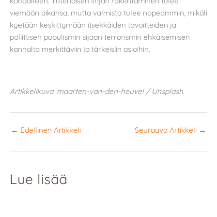
kohdalleen. Yhtenäisen linjan rakentaminen tulee
viemään aikansa, mutta valmista tulee nopeammin, mikäli
kyetään keskittymään itsekkäiden tavoitteiden ja
poliittisen populismin sijaan terrorismin ehkäisemisen
kannalta merkittäviin ja tärkeisiin asioihin.
Artikkelikuva: maarten-van-den-heuvel / Unsplash
←
Edellinen Artikkeli
Seuraava Artikkeli
→
Lue lisää