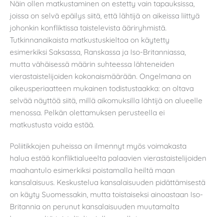
Näin ollen matkustaminen on estetty vain tapauksissa,
joissa on selvä epäilys siitä, että lähtijä on aikeissa liittyä
johonkin konfliktissa taistelevista ääriryhmistä.
Tutkinnanaikaista matkustuskieltoa on käytetty
esimerkiksi Saksassa, Ranskassa ja Iso-Britanniassa,
mutta vähäisessä määrin suhteessa lähteneiden
vierastaistelijoiden kokonaismäärään. Ongelmana on
oikeusperiaatteen mukainen todistustaakka: on oltava
selvää näyttöä siitä, millä aikomuksilla lähtijä on alueelle
menossa. Pelkän olettamuksen perusteella ei
matkustusta voida estää.
Poliitikkojen puheissa on ilmennyt myös voimakasta
halua estää konfliktialueelta palaavien vierastaistelijoiden
maahantulo esimerkiksi poistamalla heiltä maan
kansalaisuus. Keskustelua kansalaisuuden pidättämisestä
on käyty Suomessakin, mutta toistaiseksi ainoastaan Iso-
Britannia on perunut kansalaisuuden muutamalta