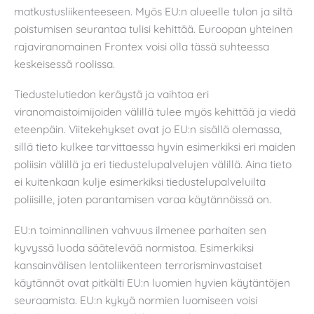
matkustusliikenteeseen. Myös EU:n alueelle tulon ja siltä
poistumisen seurantaa tulisi kehittää. Euroopan yhteinen
rajaviranomainen Frontex voisi olla tässä suhteessa
keskeisessä roolissa.
Tiedustelutiedon keräystä ja vaihtoa eri
viranomaistoimijoiden välillä tulee myös kehittää ja viedä
eteenpäin. Viitekehykset ovat jo EU:n sisällä olemassa,
sillä tieto kulkee tarvittaessa hyvin esimerkiksi eri maiden
poliisin välillä ja eri tiedustelupalvelujen välillä. Aina tieto
ei kuitenkaan kulje esimerkiksi tiedustelupalveluilta
poliisille, joten parantamisen varaa käytännöissä on.
EU:n toiminnallinen vahvuus ilmenee parhaiten sen
kyvyssä luoda säätelevää normistoa. Esimerkiksi
kansainvälisen lentoliikenteen terrorisminvastaiset
käytännöt ovat pitkälti EU:n luomien hyvien käytäntöjen
seuraamista. EU:n kykyä normien luomiseen voisi