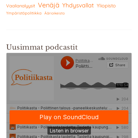
Venäjä
Yhdysvallat
Yliopisto
Vaalianalyysit
Ympäristöpolitiikka
Äärioikeisto
Uusimmat podcastit