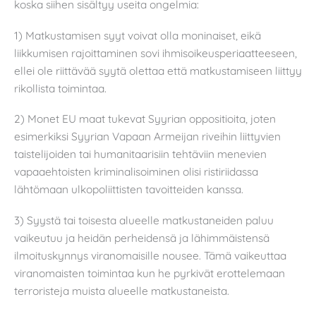
koska siihen sisältyy useita ongelmia:
1) Matkustamisen syyt voivat olla moninaiset, eikä
liikkumisen rajoittaminen sovi ihmisoikeusperiaatteeseen,
ellei ole riittävää syytä olettaa että matkustamiseen liittyy
rikollista toimintaa.
2) Monet EU maat tukevat Syyrian oppositioita, joten
esimerkiksi Syyrian Vapaan Armeijan riveihin liittyvien
taistelijoiden tai humanitaarisiin tehtäviin menevien
vapaaehtoisten kriminalisoiminen olisi ristiriidassa
lähtömaan ulkopoliittisten tavoitteiden kanssa.
3) Syystä tai toisesta alueelle matkustaneiden paluu
vaikeutuu ja heidän perheidensä ja lähimmäistensä
ilmoituskynnys viranomaisille nousee. Tämä vaikeuttaa
viranomaisten toimintaa kun he pyrkivät erottelemaan
terroristeja muista alueelle matkustaneista.