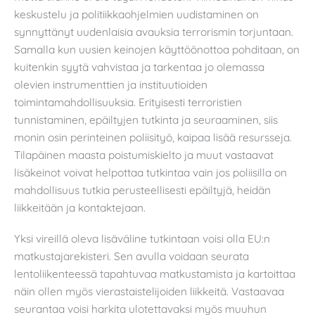
keskustelu ja politiikkaohjelmien uudistaminen on
synnyttänyt uudenlaisia avauksia terrorismin torjuntaan.
Samalla kun uusien keinojen käyttöönottoa pohditaan, on
kuitenkin syytä vahvistaa ja tarkentaa jo olemassa
olevien instrumenttien ja instituutioiden
toimintamahdollisuuksia. Erityisesti terroristien
tunnistaminen, epäiltyjen tutkinta ja seuraaminen, siis
monin osin perinteinen poliisityö, kaipaa lisää resursseja.
Tilapäinen maasta poistumiskielto ja muut vastaavat
lisäkeinot voivat helpottaa tutkintaa vain jos poliisilla on
mahdollisuus tutkia perusteellisesti epäiltyjä, heidän
liikkeitään ja kontaktejaan.
Yksi vireillä oleva lisäväline tutkintaan voisi olla EU:n
matkustajarekisteri. Sen avulla voidaan seurata
lentoliikenteessä tapahtuvaa matkustamista ja kartoittaa
näin ollen myös vierastaistelijoiden liikkeitä. Vastaavaa
seurantaa voisi harkita ulotettavaksi myös muuhun