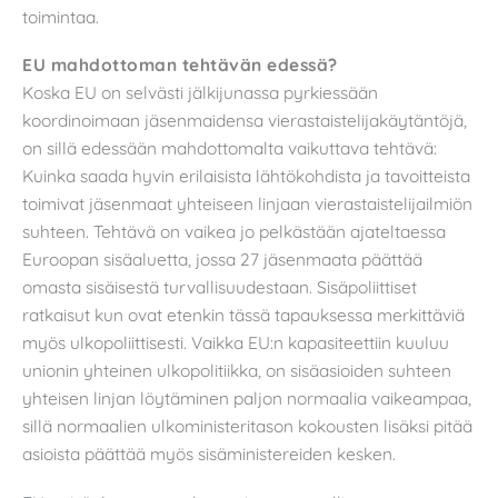
toimintaa.
EU mahdottoman tehtävän edessä?
Koska EU on selvästi jälkijunassa pyrkiessään
koordinoimaan jäsenmaidensa vierastaistelijakäytäntöjä,
on sillä edessään mahdottomalta vaikuttava tehtävä:
Kuinka saada hyvin erilaisista lähtökohdista ja tavoitteista
toimivat jäsenmaat yhteiseen linjaan vierastaistelijailmiön
suhteen. Tehtävä on vaikea jo pelkästään ajateltaessa
Euroopan sisäaluetta, jossa 27 jäsenmaata päättää
omasta sisäisestä turvallisuudestaan. Sisäpoliittiset
ratkaisut kun ovat etenkin tässä tapauksessa merkittäviä
myös ulkopoliittisesti. Vaikka EU:n kapasiteettiin kuuluu
unionin yhteinen ulkopolitiikka, on sisäasioiden suhteen
yhteisen linjan löytäminen paljon normaalia vaikeampaa,
sillä normaalien ulkoministeritason kokousten lisäksi pitää
asioista päättää myös sisäministereiden kesken.