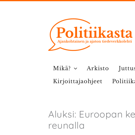
Siirry
sisältöön
Mikä?
Arkisto
Juttu
Kirjoittajaohjeet
Politii
Aluksi: Euroopan k
reunalla