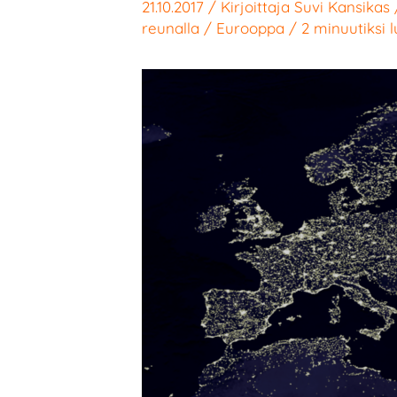
21.10.2017
/ Kirjoittaja
Suvi Kansikas
reunalla
/
Eurooppa
/
2 minuutiksi 