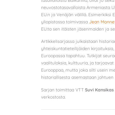
tasavalloista Balkanilla, ovat jo sek
neuvostotasavalloista Armeniasta Uk
EU:n ja Venäjän välillä. Esimerkiksi
yliopistossa toimivassa
Jean Monnet
EU:ta sen itäisten jäsenmaiden ja s
Artikkelisarjassa julkaistaan historia
yhteiskuntatieteilijöiden kirjoituksia
Euroopassa tapahtuu. Tutkijat seuraav
vaalituloksia, kulttuuria, ja tarjoav
Eurooppaa, mutta joka silti usein me
historiallisesta asemastaan johtuen
Sarjan toimittaa VTT
Suvi Kansikas
verkostosta.