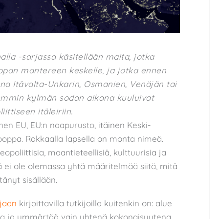
lla -sarjassa käsitellään maita, jotka
roopan mantereen keskelle, ja jotka ennen
ana Itävalta-Unkarin, Osmanien, Venäjän tai
temmin kylmän sodan aikana kuuluivat
ttiseen itäleiriin.
inen EU, EU:n naapurusto, itäinen Keski-
ooppa. Rakkaalla lapsella on monta nimeä.
oliittisia, maantieteellisiä, kulttuurisia ja
ä ei ole olemassa yhtä määritelmää siitä, mitä
tänyt sisällään.
rjaan
kirjoittavilla tutkijoilla kuitenkin on: alue
soida ja ymmärtää vain yhtenä kokonaisuutena.