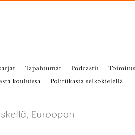
sarjat
Tapahtumat
Podcastit
Toimitu
kasta kouluissa
Politiikasta selkokielellä
eskellä, Euroopan