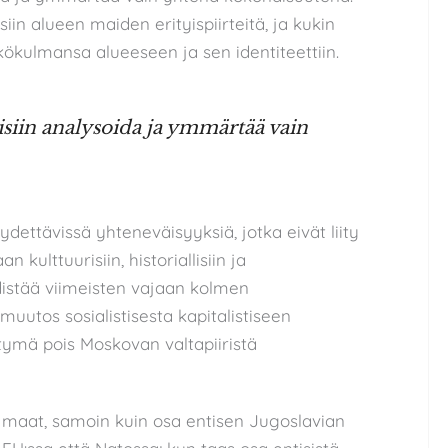
iin alueen maiden erityispiirteitä, ja kukin
kökulmansa alueeseen ja sen identiteettiin.
aisiin analysoida ja ymmärtää vain
ydettävissä yhteneväisyyksiä, jotka eivät liity
n kulttuurisiin, historiallisiin ja
yhdistää viimeisten vajaan kolmen
utos sosialistisesta kapitalistiseen
tymä pois Moskovan valtapiiristä
 maat, samoin kuin osa entisen Jugoslavian