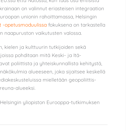
ä EU:ssa että Natossa; kun taas osa entisistä
rainaan on valinnut eriasteisen integraation
 Euroopan unionin rahoittamassa, Helsingin
 -opetusmoduulissa
fokuksena on tarkastella
en naapuruston vaikutusten valossa.
n, kielen ja kulttuurin tutkijoiden sekä
, joissa pohditaan mitä Keski- ja Itä-
at poliittista ja yhteiskunnallista kehitystä,
at näkökulmia alueeseen, joka sijaitsee keskellä
diakeskusteluissa mielletään geopoliittis-
 reuna-alueeksi.
Helsingin yliopiston Eurooppa-tutkimuksen