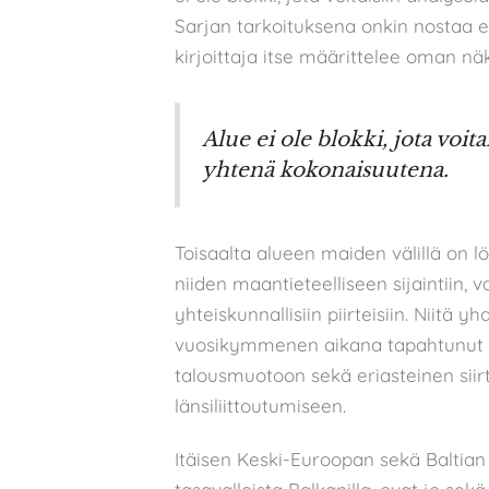
Sarjan tarkoituksena onkin nostaa es
kirjoittaja itse määrittelee oman nä
Alue ei ole blokki, jota voit
yhtenä kokonaisuutena.
Toisaalta alueen maiden välillä on lö
niiden maantieteelliseen sijaintiin, vaa
yhteiskunnallisiin piirteisiin. Niitä 
vuosikymmenen aikana tapahtunut mu
talousmuotoon sekä eriasteinen siir
länsiliittoutumiseen.
Itäisen Keski-Euroopan sekä Baltian