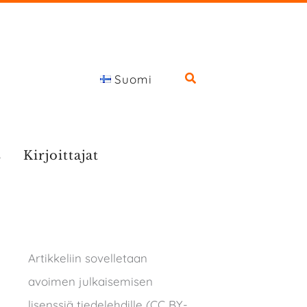
Suomi
s
Kirjoittajat
Artikkeliin sovelletaan
avoimen julkaisemisen
lisenssiä tiedelehdille (CC BY-