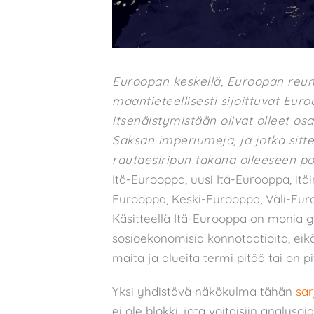
Euroopan keskellä, Euroopan reuna
maantieteellisesti sijoittuvat Eu
itsenäistymistään olivat olleet os
Saksan imperiumeja, ja jotka sit
rautaesiripun takana olleeseen polii
Itä-Eurooppa, uusi Itä-Eurooppa, itä
Eurooppa, Keski-Eurooppa, Väli-Eur
Käsitteellä Itä-Eurooppa on monia geop
sosioekonomisia konnotaatioita, eik
maita ja alueita termi pitää tai on pi
Yksi yhdistävä näkökulma tähän
sa
ei ole blokki, jota voitaisiin analy