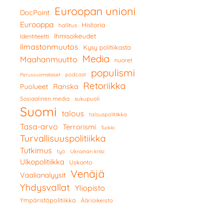
Euroopan unioni
DocPoint
Eurooppa
Historia
hallitus
Ihmisoikeudet
Identiteetti
ilmastonmuutos
Kysy politiikasta
Media
Maahanmuutto
nuoret
populismi
podcast
Perussuomalaiset
Retoriikka
Ranska
Puolueet
Sosiaalinen media
sukupuoli
Suomi
talous
talouspolitiikka
Tasa-arvo
Terrorismi
Turkki
Turvallisuuspolitiikka
Tutkimus
työ
Ukrainan kriisi
Ulkopolitiikka
Uskonto
Venäjä
Vaalianalyysit
Yhdysvallat
Yliopisto
Ympäristöpolitiikka
Äärioikeisto