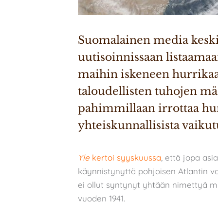
Suomalainen media keskit
uutisoinnissaan listaamaa
maihin iskeneen hurrikaa
taloudellisten tuhojen mää
pahimmillaan irrottaa hur
yhteiskunnallisista vaikutu
Yle
kertoi syyskuussa
, että jopa as
käynnistynyttä pohjoisen Atlantin v
ei ollut syntynyt yhtään nimettyä m
vuoden 1941.