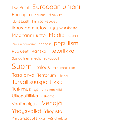
Euroopan unioni
DocPoint
Eurooppa
Historia
hallitus
Ihmisoikeudet
Identiteetti
ilmastonmuutos
Kysy politiikasta
Media
Maahanmuutto
nuoret
populismi
podcast
Perussuomalaiset
Retoriikka
Ranska
Puolueet
Sosiaalinen media
sukupuoli
Suomi
talous
talouspolitiikka
Tasa-arvo
Terrorismi
Turkki
Turvallisuuspolitiikka
Tutkimus
työ
Ukrainan kriisi
Ulkopolitiikka
Uskonto
Venäjä
Vaalianalyysit
Yhdysvallat
Yliopisto
Ympäristöpolitiikka
Äärioikeisto