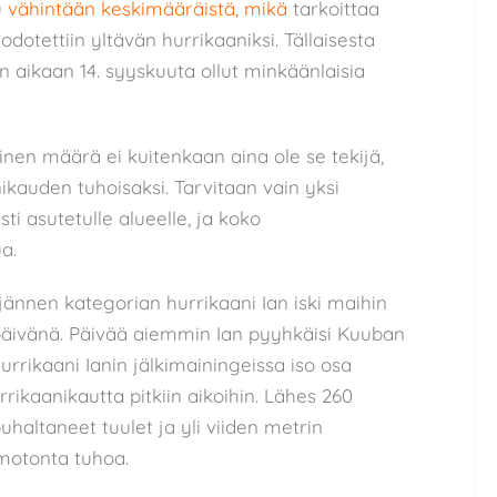
u
vähintään keskimääräistä, mikä
tarkoittaa
dotettiin yltävän hurrikaaniksi. Tällaisesta
un aikaan 14. syyskuuta ollut minkäänlaisia
inen määrä ei kuitenkaan aina ole se tekijä,
ikauden tuhoisaksi. Tarvitaan vain yksi
i asutetulle alueelle, ja koko
a.
jännen kategorian hurrikaani Ian iski maihin
 päivänä. Päivää aiemmin Ian pyyhkäisi Kuuban
urrikaani Ianin jälkimainingeissa iso osa
rikaanikautta pitkiin aikoihin. Lähes 260
uhaltaneet tuulet ja yli viiden metrin
rmotonta tuhoa.