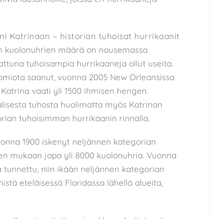
ni Katrinaan – historian tuhoisat hurrikaanit
ien kuolonuhrien määrä on nousemassa
attuna tuhoisampia hurrikaaneja ollut useita.
uomiota saanut, vuonna 2005 New Orleansissa
Katrina vaati yli 1500 ihmisen hengen.
aalisesta tuhosta huolimatta myös Katrinan
orian tuhoisimman hurrikaanin rinnalla.
uonna 1900 iskenyt neljännen kategorian
oiden mukaan jopa yli 8000 kuolonuhria. Vuonna
 tunnettu, niin ikään neljännen kategorian
stä eteläisessä Floridassa lähellä alueita,