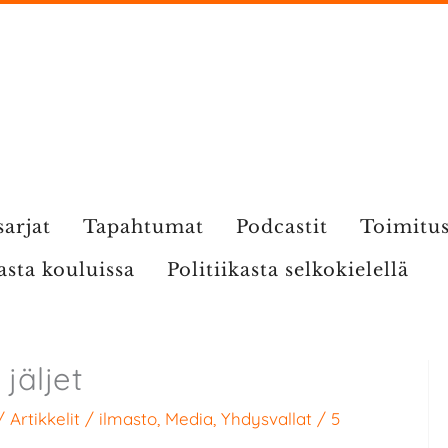
sarjat
Tapahtumat
Podcastit
Toimitu
kasta kouluissa
Politiikasta selkokielellä
jäljet
/
Artikkelit
/
ilmasto
,
Media
,
Yhdysvallat
/
5