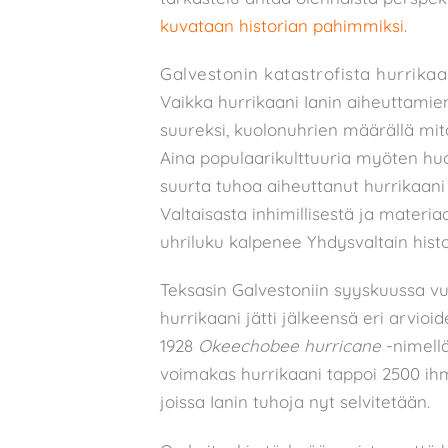
kuvataan historian pahimmiksi
.
Galvestonin katastrofista hurrikaa
Vaikka hurrikaani Ianin aiheuttam
suureksi, kuolonuhrien määrällä mit
Aina populaarikulttuuria myöten h
suurta tuhoa aiheuttanut hurrikaani 
Valtaisasta inhimillisestä ja materi
uhriluku kalpenee Yhdysvaltain hist
Teksasin Galvestoniin syyskuussa v
hurrikaani jätti jälkeensä eri arvi
1928
Okeechobee
hurricane
-nimellä
voimakas hurrikaani tappoi 2500 ihmi
joissa Ianin tuhoja nyt selvitetään.