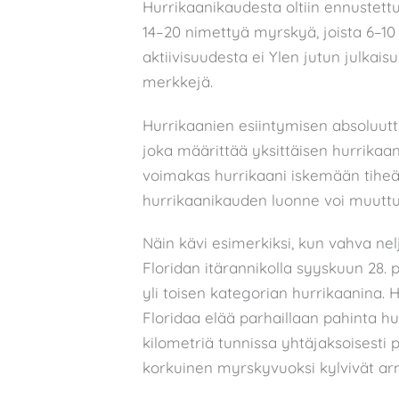
Hurrikaanikaudesta oltiin ennustett
14–20 nimettyä myrskyä, joista 6–10 o
aktiivisuudesta ei Ylen jutun julkais
merkkejä.
Hurrikaanien esiintymisen absoluutt
joka määrittää yksittäisen hurrikaan
voimakas hurrikaani iskemään tiheäst
hurrikaanikauden luonne voi muuttu
Näin kävi esimerkiksi, kun vahva nel
Floridan itärannikolla syyskuun 28.
yli toisen kategorian hurrikaanina. H
Floridaa elää parhaillaan pahinta hur
kilometriä tunnissa yhtäjaksoisesti p
korkuinen myrskyvuoksi kylvivät a