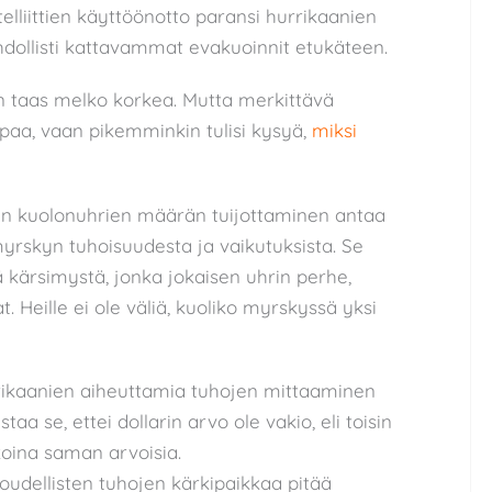
atelliittien käyttöönotto paransi hurrikaanien
hdollisti kattavammat evakuoinnit etukäteen.
n taas melko korkea. Mutta merkittävä
paa,
vaan pikemminkin tulisi kysyä,
miksi
ain kuolonuhrien määrän tuijottaminen antaa
myrskyn tuhoisuudesta ja vaikutuksista. Se
tä kärsimystä, jonka jokaisen uhrin perhe,
. Heille ei ole väliä, kuoliko myrskyssä yksi
rikaanien aiheuttamia tuhojen mittaaminen
a se, ettei dollarin arvo ole vakio, eli toisin
ikoina saman arvoisia.
loudellisten tuhojen kärkipaikkaa pitää