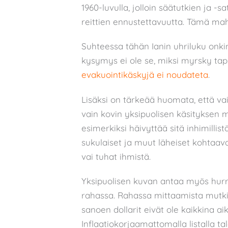
1960-luvulla, jolloin säätutkien ja -s
reittien ennustettavuutta. Tämä ma
Suhteessa tähän Ianin uhriluku onki
kysymys ei ole se, miksi myrsky tap
evakuointikäskyjä ei noudateta
.
Lisäksi on tärkeää huomata, että v
vain kovin yksipuolisen käsityksen 
esimerkiksi häivyttää sitä inhimillis
sukulaiset ja muut läheiset kohtaavat
vai tuhat ihmistä.
Yksipuolisen kuvan antaa myös hur
rahassa. Rahassa mittaamista mutkista
sanoen dollarit eivät ole kaikkina a
Inflaatiokorjaamattomalla listalla ta