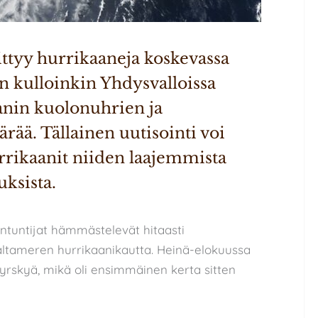
tyy hurrikaaneja koskevassa 
n kulloinkin Yhdysvalloissa 
nin kuolonuhrien ja 
rää. Tällainen uutisointi voi 
rikaanit niiden laajemmista 
ksista. 
iantuntijat hämmästelevät hitaasti
altameren hurrikaanikautta. Heinä-elokuussa
yrskyä, mikä oli ensimmäinen kerta sitten