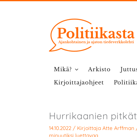
Siirry
sisältöön
Mikä?
Arkisto
Juttu
Kirjoittajaohjeet
Politii
Hurrikaanien pitkät 
14.10.2022
/ Kirjoittaja
Atte Arffman
minuutiksi luettavaa