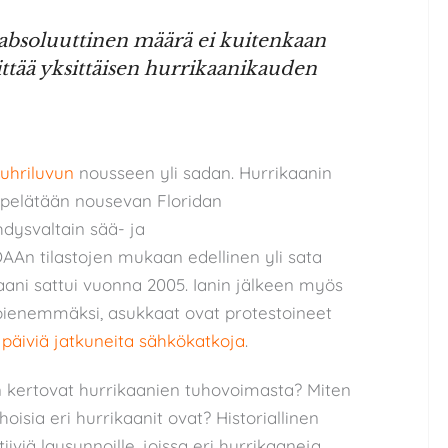
absoluuttinen määrä ei kuitenkaan
rittää yksittäisen hurrikaanikauden
 uhriluvun
nousseen yli sadan. Hurrikaanin
 pelätään nousevan Floridan
dysvaltain sää- ja
An tilastojen mukaan edellinen yli sata
aani sattui vuonna 2005. Ianin jälkeen myös
 pienemmäksi, asukkaat ovat protestoineet
 päiviä jatkuneita sähkökatkoja
.
an kertovat hurrikaanien tuhovoimasta? Miten
isia eri hurrikaanit ovat? Historiallinen
iviä lausunnoille, joissa eri hurrikaaneja