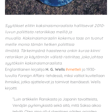
Syytökset eliitin kaksinaismoraalista hallitsevat 2010-
luvun poliittista retoriikkaa meillä ja
muualla. Kaksinaismoraalin kokemus taas on tuonut
meille monia tämän hetken poliittisia
ilmiöitä. Tärkeimpänä haasteena onkin kuroa kiinni
retoriikan ja käytännön välistä ristiriitaa, joka johtaa
syytöksiin kaksinaismoraalista.
Englantilainen kirjailija
H. G. Wells
ihmetteli
jo 1930-
luvulla
Foreign Affairs
-lehdessä, miksi valtiot kuvitellaan
ihmisiksi, jotka ajattelevat ja toimivat itsenäisesti. Wells
kirjoitti:
”Luin artikkelin Ranskasta ja Japanin tavoitteista,
Venäjän pyrkimyksistä sekä siitä, mitä Saksa aikoo
tehdä. Olen aina ollut skeptinen näiden asioiden