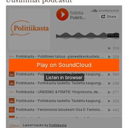
Uusimmat podcastit