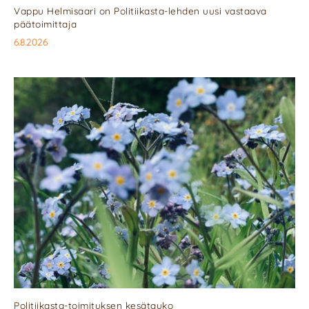
Vappu Helmisaari on Politiikasta-lehden uusi vastaava
päätoimittaja
6.8.2026
Politiikasta-toimituksen kesätauko