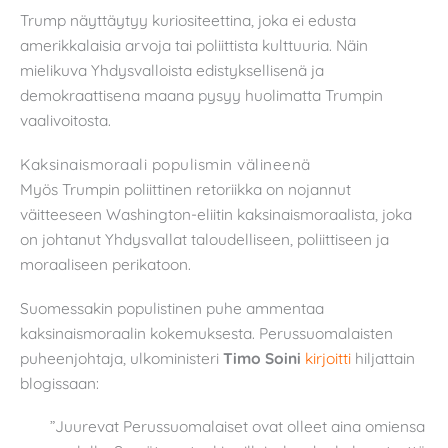
Trump näyttäytyy kuriositeettina, joka ei edusta
amerikkalaisia arvoja tai poliittista kulttuuria. Näin
mielikuva Yhdysvalloista edistyksellisenä ja
demokraattisena maana pysyy huolimatta Trumpin
vaalivoitosta.
Kaksinaismoraali populismin välineenä
Myös Trumpin poliittinen retoriikka on nojannut
väitteeseen Washington-eliitin kaksinaismoraalista, joka
on johtanut Yhdysvallat taloudelliseen, poliittiseen ja
moraaliseen perikatoon.
Suomessakin populistinen puhe ammentaa
kaksinaismoraalin kokemuksesta. Perussuomalaisten
puheenjohtaja, ulkoministeri
Timo Soini
kirjoitti
hiljattain
blogissaan:
”Juurevat Perussuomalaiset ovat olleet aina omiensa