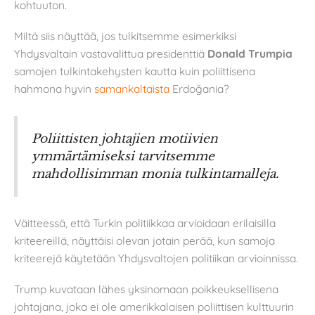
kohtuuton.
Miltä siis näyttää, jos tulkitsemme esimerkiksi
Yhdysvaltain vastavalittua presidenttiä
Donald Trumpia
samojen tulkintakehysten kautta kuin poliittisena
hahmona hyvin
samankaltaista
Erdoğania?
Poliittisten johtajien motiivien
ymmärtämiseksi tarvitsemme
mahdollisimman monia tulkintamalleja.
Väitteessä, että Turkin politiikkaa arvioidaan erilaisilla
kriteereillä, näyttäisi olevan jotain perää, kun samoja
kriteerejä käytetään Yhdysvaltojen politiikan arvioinnissa.
Trump kuvataan lähes yksinomaan poikkeuksellisena
johtajana, joka ei ole amerikkalaisen poliittisen kulttuurin