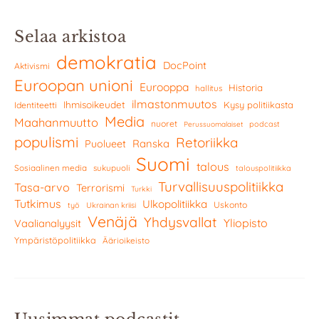
Selaa arkistoa
demokratia
DocPoint
Aktivismi
Euroopan unioni
Eurooppa
Historia
hallitus
ilmastonmuutos
Ihmisoikeudet
Kysy politiikasta
Identiteetti
Media
Maahanmuutto
nuoret
podcast
Perussuomalaiset
populismi
Retoriikka
Ranska
Puolueet
Suomi
talous
Sosiaalinen media
sukupuoli
talouspolitiikka
Turvallisuuspolitiikka
Tasa-arvo
Terrorismi
Turkki
Tutkimus
Ulkopolitiikka
Uskonto
työ
Ukrainan kriisi
Venäjä
Yhdysvallat
Yliopisto
Vaalianalyysit
Ympäristöpolitiikka
Äärioikeisto