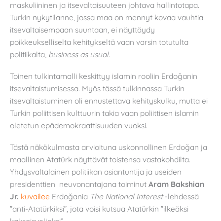
maskuliininen ja itsevaltaisuuteen johtava hallintotapa.
Turkin nykytilanne, jossa maa on mennyt kovaa vauhtia
itsevaltaisempaan suuntaan, ei näyttäydy
poikkeukselliselta kehitykseltä vaan varsin totutulta
politiikalta,
business as usual.
Toinen tulkintamalli keskittyy islamin rooliin Erdoğanin
itsevaltaistumisessa. Myös tässä tulkinnassa Turkin
itsevaltaistuminen oli ennustettava kehityskulku, mutta ei
Turkin poliittisen kulttuurin takia vaan poliittisen islamin
oletetun epädemokraattisuuden vuoksi.
Tästä näkökulmasta arvioituna uskonnollinen Erdoğan ja
maallinen Atatürk näyttävät toistensa vastakohdilta.
Yhdysvaltalainen politiikan asiantuntija ja useiden
presidenttien neuvonantajana toiminut
Aram Bakshian
Jr.
kuvailee
Erdoğania
The National Interest
-lehdessä
”anti-Atatürkiksi”, jota voisi kutsua Atatürkin ”ilkeäksi
kaksoisveljeksi”.