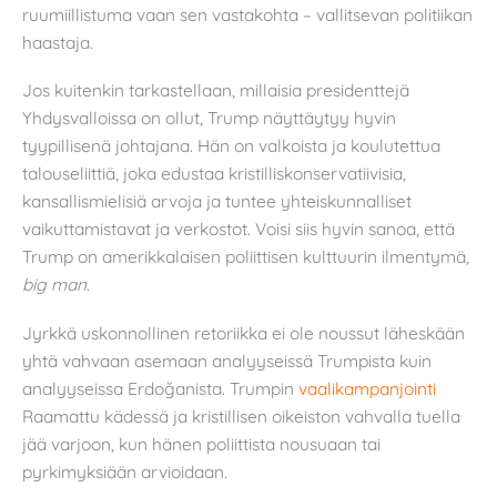
ruumiillistuma vaan sen vastakohta – vallitsevan politiikan
haastaja.
Jos kuitenkin tarkastellaan, millaisia presidenttejä
Yhdysvalloissa on ollut, Trump näyttäytyy hyvin
tyypillisenä johtajana. Hän on valkoista ja koulutettua
talouseliittiä, joka edustaa kristilliskonservatiivisia,
kansallismielisiä arvoja ja tuntee yhteiskunnalliset
vaikuttamistavat ja verkostot. Voisi siis hyvin sanoa, että
Trump on amerikkalaisen poliittisen kulttuurin ilmentymä,
big man
.
Jyrkkä uskonnollinen retoriikka ei ole noussut läheskään
yhtä vahvaan asemaan analyyseissä Trumpista kuin
analyyseissa Erdoğanista. Trumpin
vaalikampanjointi
Raamattu kädessä ja kristillisen oikeiston vahvalla tuella
jää varjoon, kun hänen poliittista nousuaan tai
pyrkimyksiään arvioidaan.