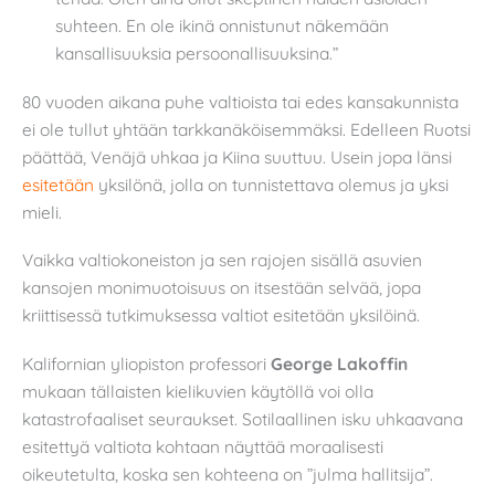
suhteen. En ole ikinä onnistunut näkemään
kansallisuuksia persoonallisuuksina.”
80 vuoden aikana puhe valtioista tai edes kansakunnista
ei ole tullut yhtään tarkkanäköisemmäksi. Edelleen Ruotsi
päättää, Venäjä uhkaa ja Kiina suuttuu. Usein jopa länsi
esitetään
yksilönä, jolla on tunnistettava olemus ja yksi
mieli.
Vaikka valtiokoneiston ja sen rajojen sisällä asuvien
kansojen monimuotoisuus on itsestään selvää, jopa
kriittisessä tutkimuksessa valtiot esitetään yksilöinä.
Kalifornian yliopiston professori
George Lakoffin
mukaan tällaisten kielikuvien käytöllä voi olla
katastrofaaliset seuraukset. Sotilaallinen isku uhkaavana
esitettyä valtiota kohtaan näyttää moraalisesti
oikeutetulta, koska sen kohteena on ”julma hallitsija”.