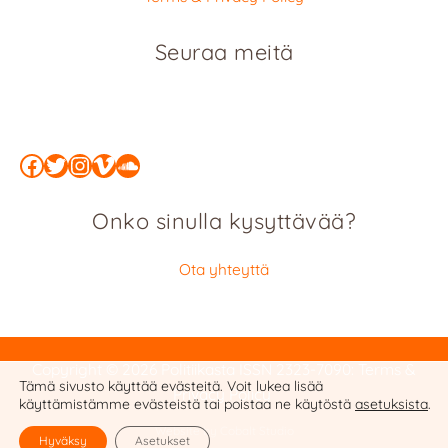
Seuraa meitä
Facebook
Twitter
Instagram
Vimeo
SoundCloud
Onko sinulla kysyttävää?
Ota yhteyttä
Copyright © 2026 Politiikasta
ISSN 2323-7090
:
Terms &
Tämä sivusto käyttää evästeitä. Voit lukea lisää
Privacy Policy
käyttämistämme evästeistä tai poistaa ne käytöstä
asetuksista
.
Website by Cobalt Studio
Hyväksy
Asetukset