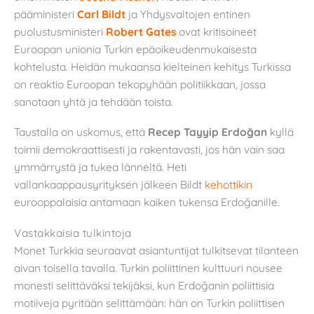
pääministeri
Carl Bildt
ja Yhdysvaltojen entinen
puolustusministeri
Robert Gates
ovat kritisoineet
Euroopan unionia Turkin epäoikeudenmukaisesta
kohtelusta. Heidän mukaansa kielteinen kehitys Turkissa
on reaktio Euroopan tekopyhään politiikkaan, jossa
sanotaan yhtä ja tehdään toista.
Taustalla on uskomus, että
Recep Tayyip Erdoğan
kyllä
toimii demokraattisesti ja rakentavasti, jos hän vain saa
ymmärrystä ja tukea länneltä. Heti
vallankaappausyrityksen jälkeen Bildt
kehottikin
eurooppalaisia antamaan kaiken tukensa Erdoğanille.
Vastakkaisia tulkintoja
Monet Turkkia seuraavat asiantuntijat tulkitsevat tilanteen
aivan toisella tavalla. Turkin poliittinen kulttuuri nousee
monesti selittäväksi tekijäksi, kun Erdoğanin poliittisia
motiiveja pyritään selittämään: hän on Turkin poliittisen