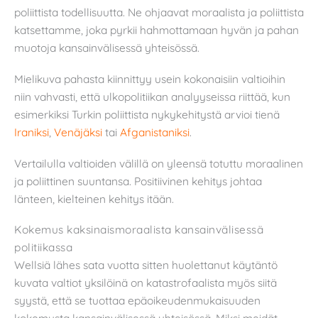
poliittista todellisuutta. Ne ohjaavat moraalista ja poliittista
katsettamme, joka pyrkii hahmottamaan hyvän ja pahan
muotoja kansainvälisessä yhteisössä.
Mielikuva pahasta kiinnittyy usein kokonaisiin valtioihin
niin vahvasti, että ulkopolitiikan analyyseissa riittää, kun
esimerkiksi Turkin poliittista nykykehitystä arvioi tienä
Iraniksi
,
Venäjäksi
tai
Afganistaniksi
.
Vertailulla valtioiden välillä on yleensä totuttu moraalinen
ja poliittinen suuntansa. Positiivinen kehitys johtaa
länteen, kielteinen kehitys itään.
Kokemus kaksinaismoraalista kansainvälisessä
politiikassa
Wellsiä lähes sata vuotta sitten huolettanut käytäntö
kuvata valtiot yksilöinä on katastrofaalista myös siitä
syystä, että se tuottaa epäoikeudenmukaisuuden