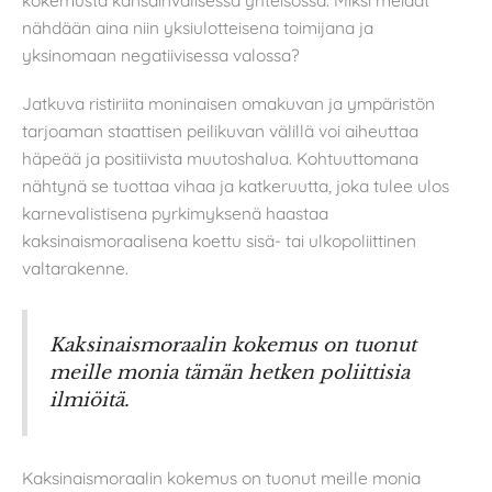
kokemusta kansainvälisessä yhteisössä. Miksi meidät
nähdään aina niin yksiulotteisena toimijana ja
yksinomaan negatiivisessa valossa?
Jatkuva ristiriita moninaisen omakuvan ja ympäristön
tarjoaman staattisen peilikuvan välillä voi aiheuttaa
häpeää ja positiivista muutoshalua. Kohtuuttomana
nähtynä se tuottaa vihaa ja katkeruutta, joka tulee ulos
karnevalistisena pyrkimyksenä haastaa
kaksinaismoraalisena koettu sisä- tai ulkopoliittinen
valtarakenne.
Kaksinaismoraalin kokemus on tuonut
meille monia tämän hetken poliittisia
ilmiöitä.
Kaksinaismoraalin kokemus on tuonut meille monia