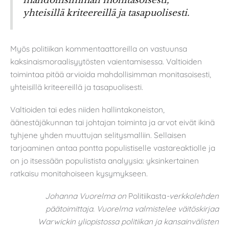
yhteisillä kriteereillä ja tasapuolisesti.
Myös politiikan kommentaattoreilla on vastuunsa
kaksinaismoraalisyytösten vaientamisessa. Valtioiden
toimintaa pitää arvioida mahdollisimman monitasoisesti,
yhteisillä kriteereillä ja tasapuolisesti.
Valtioiden tai edes niiden hallintakoneiston,
äänestäjäkunnan tai johtajan toiminta ja arvot eivät ikinä
tyhjene yhden muuttujan selitysmalliin. Sellaisen
tarjoaminen antaa pontta populistiselle vastareaktiolle ja
on jo itsessään populistista analyysia: yksinkertainen
ratkaisu monitahoiseen kysymykseen.
Johanna Vuorelma on
Politiikasta
-verkkolehden
päätoimittaja. Vuorelma valmistelee väitöskirjaa
Warwickin yliopistossa politiikan ja kansainvälisten