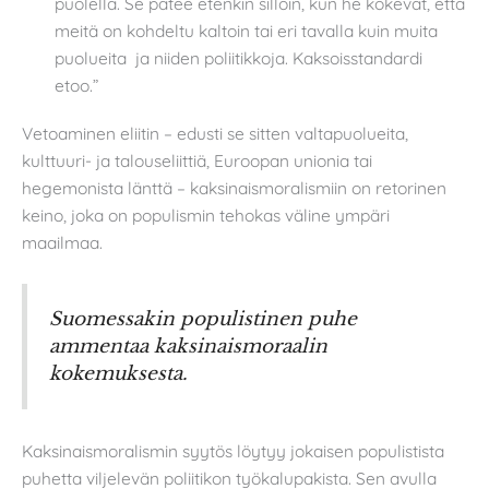
puolella. Se pätee etenkin silloin, kun he kokevat, että
meitä on kohdeltu kaltoin tai eri tavalla kuin muita
puolueita ja niiden poliitikkoja. Kaksoisstandardi
etoo.”
Vetoaminen eliitin – edusti se sitten valtapuolueita,
kulttuuri- ja talouseliittiä, Euroopan unionia tai
hegemonista länttä – kaksinaismoralismiin on retorinen
keino, joka on populismin tehokas väline ympäri
maailmaa.
Suomessakin populistinen puhe
ammentaa kaksinaismoraalin
kokemuksesta.
Kaksinaismoralismin syytös löytyy jokaisen populistista
puhetta viljelevän poliitikon työkalupakista. Sen avulla