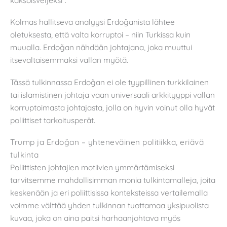
Kolmas hallitseva analyysi Erdoğanista lähtee
oletuksesta, että valta korruptoi – niin Turkissa kuin
muualla. Erdoğan nähdään johtajana, joka muuttui
itsevaltaisemmaksi vallan myötä.
Tässä tulkinnassa Erdoğan ei ole tyypillinen turkkilainen
tai islamistinen johtaja vaan universaali arkkityyppi vallan
korruptoimasta johtajasta, jolla on hyvin voinut olla hyvät
poliittiset tarkoitusperät.
Trump ja Erdoğan – yhteneväinen politiikka, eriävä
tulkinta
Poliittisten johtajien motiivien ymmärtämiseksi
tarvitsemme mahdollisimman monia tulkintamalleja, joita
keskenään ja eri poliittisissa konteksteissa vertailemalla
voimme välttää yhden tulkinnan tuottamaa yksipuolista
kuvaa, joka on aina paitsi harhaanjohtava myös