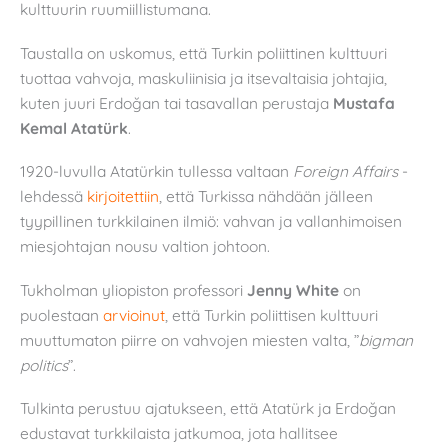
kulttuurin ruumiillistumana.
Taustalla on uskomus, että Turkin poliittinen kulttuuri
tuottaa vahvoja, maskuliinisia ja itsevaltaisia johtajia,
kuten juuri Erdoğan tai tasavallan perustaja
Mustafa
Kemal Atatürk
.
1920-luvulla Atatürkin tullessa valtaan
Foreign Affairs
-
lehdessä
kirjoitettiin
, että Turkissa nähdään jälleen
tyypillinen turkkilainen ilmiö: vahvan ja vallanhimoisen
miesjohtajan nousu valtion johtoon.
Tukholman yliopiston professori
Jenny White
on
puolestaan
arvioinut
, että Turkin poliittisen kulttuuri
muuttumaton piirre on vahvojen miesten valta, ”
bigman
politics
”.
Tulkinta perustuu ajatukseen, että Atatürk ja Erdoğan
edustavat turkkilaista jatkumoa, jota hallitsee