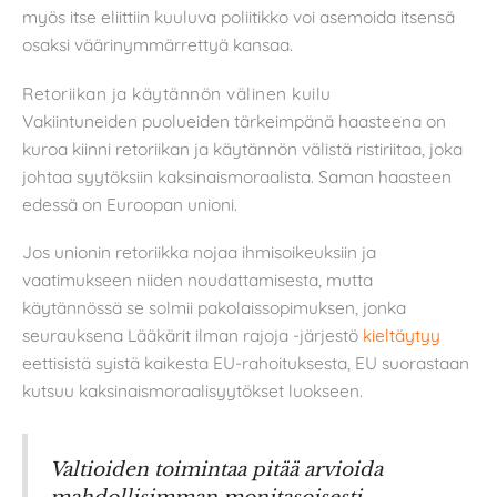
myös itse eliittiin kuuluva poliitikko voi asemoida itsensä
osaksi väärinymmärrettyä kansaa.
Retoriikan ja käytännön välinen kuilu
Vakiintuneiden puolueiden tärkeimpänä haasteena on
kuroa kiinni retoriikan ja käytännön välistä ristiriitaa, joka
johtaa syytöksiin kaksinaismoraalista. Saman haasteen
edessä on Euroopan unioni.
Jos unionin retoriikka nojaa ihmisoikeuksiin ja
vaatimukseen niiden noudattamisesta, mutta
käytännössä se solmii pakolaissopimuksen, jonka
seurauksena Lääkärit ilman rajoja -järjestö
kieltäytyy
eettisistä syistä kaikesta EU-rahoituksesta, EU suorastaan
kutsuu kaksinaismoraalisyytökset luokseen.
Valtioiden toimintaa pitää arvioida
mahdollisimman monitasoisesti,