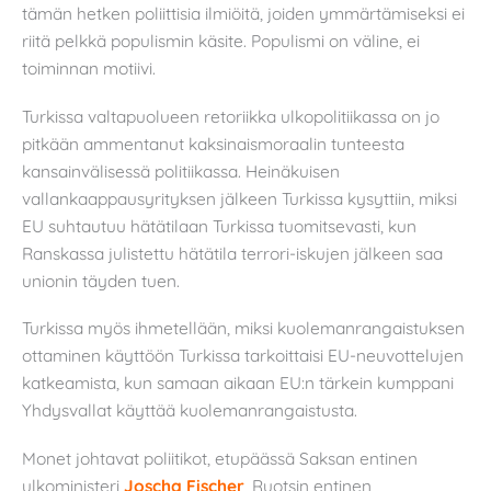
tämän hetken poliittisia ilmiöitä, joiden ymmärtämiseksi ei
riitä pelkkä populismin käsite. Populismi on väline, ei
toiminnan motiivi.
Turkissa valtapuolueen retoriikka ulkopolitiikassa on jo
pitkään ammentanut kaksinaismoraalin tunteesta
kansainvälisessä politiikassa. Heinäkuisen
vallankaappausyrityksen jälkeen Turkissa kysyttiin, miksi
EU suhtautuu hätätilaan Turkissa tuomitsevasti, kun
Ranskassa julistettu hätätila terrori-iskujen jälkeen saa
unionin täyden tuen.
Turkissa myös ihmetellään, miksi kuolemanrangaistuksen
ottaminen käyttöön Turkissa tarkoittaisi EU-neuvottelujen
katkeamista, kun samaan aikaan EU:n tärkein kumppani
Yhdysvallat käyttää kuolemanrangaistusta.
Monet johtavat poliitikot, etupäässä Saksan entinen
ulkoministeri
Joscha Fischer
, Ruotsin entinen