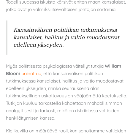
Todellisuudessa iskuista kärsivät eniten maan kansalaiset,
jotka ovat jo valmiiksi itsevaltaisen johtajan sortamia.
Kansainvälisen politiikan tutkimuksessa
kansalaiset, hallitus ja valtio muodostavat
edelleen ykseyden.
Myös poliittisesta psykologiasta väitellyt tutkija
William
Bloom
painottaa
, että kansainvälisen politiikan
tutkimuksessa kansalaiset, hallitus ja valtio muodostavat
edelleen ykseyden, minkä seurauksena alan
tutkimuksellinen uskottavuus on vääjäämättä koetuksella.
Tutkijan kuuluu tarkastella kohdettaan mahdollisimman
analyyttisesti ja tarkasti, mikä on ristiriidassa valtioiden
henkilöitymisen kanssa.
Kielikuvilla on määräävä rooli, kun sanoitamme valtioiden