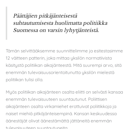
Päättäjien pitkäjänteisestä
suhtautumisesta huolimatta politiikka
Suomessa on varsin lyhytjänteistä.
Tämän selvittääksemme suunnittelimme ja esitestasimme
12 väitteen patterin, joka mittaa yksilön normatiivista
käsitystä politiikan aikajänteestä. Mitä suurempi arvo, sitä
enemmän tulevaisuusorientoitunutta yksilön mielestä
politiikan tulisi olla.
Myös politiikan aikajänteen osalta eliitti on selvästi kansaa
enemmän tulevaisuuteen suuntautunut. Poliittisen
aikajänteen osalta virkamiehet erottuivat poliitikkoja ja
naiset miehiä pitkäjänteisempinä. Kansan keskuudessa
äänestäjät olivat äänestämättä jättäneitä enemmän
tulevaisuuteen suuntautuneita.