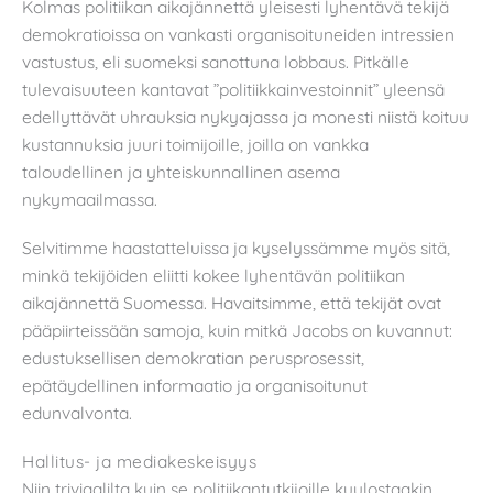
Kolmas politiikan aikajännettä yleisesti lyhentävä tekijä
demokratioissa on vankasti organisoituneiden intressien
vastustus, eli suomeksi sanottuna lobbaus. Pitkälle
tulevaisuuteen kantavat ”politiikkainvestoinnit” yleensä
edellyttävät uhrauksia nykyajassa ja monesti niistä koituu
kustannuksia juuri toimijoille, joilla on vankka
taloudellinen ja yhteiskunnallinen asema
nykymaailmassa.
Selvitimme haastatteluissa ja kyselyssämme myös sitä,
minkä tekijöiden eliitti kokee lyhentävän politiikan
aikajännettä Suomessa. Havaitsimme, että tekijät ovat
pääpiirteissään samoja, kuin mitkä Jacobs on kuvannut:
edustuksellisen demokratian perusprosessit,
epätäydellinen informaatio ja organisoitunut
edunvalvonta.
Hallitus- ja mediakeskeisyys
Niin triviaalilta kuin se politiikantutkijoille kuulostaakin,