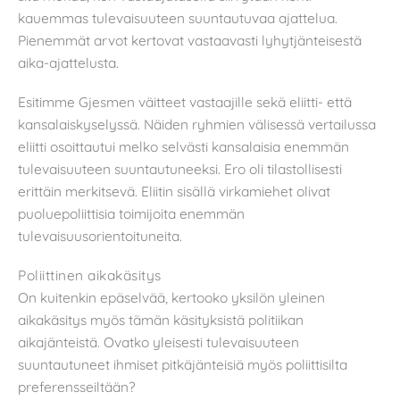
kauemmas tulevaisuuteen suuntautuvaa ajattelua.
Pienemmät arvot kertovat vastaavasti lyhytjänteisestä
aika-ajattelusta.
Esitimme Gjesmen väitteet vastaajille sekä eliitti- että
kansalaiskyselyssä. Näiden ryhmien välisessä vertailussa
eliitti osoittautui melko selvästi kansalaisia enemmän
tulevaisuuteen suuntautuneeksi. Ero oli tilastollisesti
erittäin merkitsevä. Eliitin sisällä virkamiehet olivat
puoluepoliittisia toimijoita enemmän
tulevaisuusorientoituneita.
Poliittinen aikakäsitys
On kuitenkin epäselvää, kertooko yksilön yleinen
aikakäsitys myös tämän käsityksistä politiikan
aikajänteistä. Ovatko yleisesti tulevaisuuteen
suuntautuneet ihmiset pitkäjänteisiä myös poliittisilta
preferensseiltään?