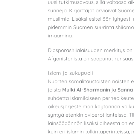
uusi tutkimusavaus, sillä valtaosa a
sunneja. Kirjoittajat arvioivat Suom
muslimia. Lisäksi esitellään lyhyest
pidemmin Suomen suurinta shiiamos
imaamina.
Diasporashiialaisuuden merkitys on
Afganistanista on saapunut runsaasti
Islam ja sukupuoli
Nuorten somalitaustaisten naisten el
joista
Mulki Al-Sharmanin
ja
Sanna
suhdetta islamilaiseen perheoikeutee
oikeusjärjestelmän käytännön vaikutu
syntyä etenkin avioerotilanteissa. T
lainsäädännön lisäksi aiheesta on eri
kuin eri islamin tulkintaperinteissä,