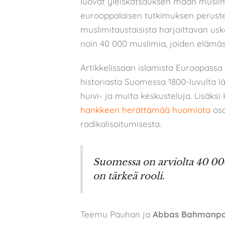
luovat yleiskatsauksen maan muslim
eurooppalaisen tutkimuksen peruste
muslimitaustaisista harjoittavan usk
noin 40 000 muslimia, joiden elämäss
Artikkelissaan islamista Euroopass
historiasta Suomessa 1800-luvulta l
huivi- ja muita keskusteluja. Lisäksi
hankkeen herättämää huomiota
osa
radikalisoitumisesta.
Suomessa on arviolta 40 000
on tärkeä rooli.
Teemu Pauhan ja
Abbas Bahmanpo