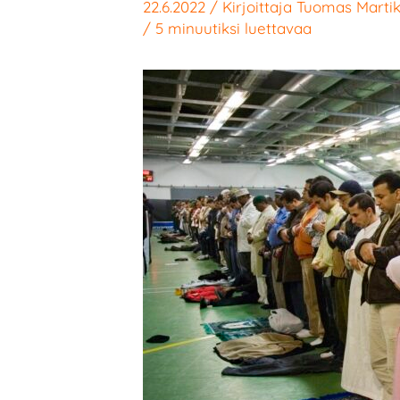
22.6.2022
/ Kirjoittaja
Tuomas Marti
/
5 minuutiksi luettavaa