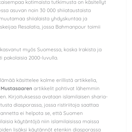
ikaisempaa kotimaista tutkimusta on käsitellyt
essa asuvan noin 30 000 shiiataustaista
i muutamaa shiialaista yhdyskuntaa ja
keijaa Resalatia, jossa Bahmanpour toimii
 kasvanut myös Suomessa, koska Irakista ja
 pakolaisia 2000-luvulla.
ämää käsittelee kolme erillistä artikkelia,
 Mustasaaren
artikkelit pohtivat lähemmin
n. Kirjoituksessa avataan islamilaisen sharia-
sta diasporassa, jossa ristiriitoja saattaa
ilannetta ei helpota se, että Suomen
laisia käytäntöjä niin islamilaisissa maissa
 joiden lisäksi käytännöt etenkin diasporassa