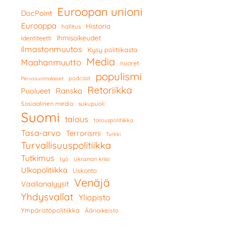
Euroopan unioni
DocPoint
Eurooppa
Historia
hallitus
Ihmisoikeudet
Identiteetti
ilmastonmuutos
Kysy politiikasta
Media
Maahanmuutto
nuoret
populismi
podcast
Perussuomalaiset
Retoriikka
Ranska
Puolueet
Sosiaalinen media
sukupuoli
Suomi
talous
talouspolitiikka
Tasa-arvo
Terrorismi
Turkki
Turvallisuuspolitiikka
Tutkimus
työ
Ukrainan kriisi
Ulkopolitiikka
Uskonto
Venäjä
Vaalianalyysit
Yhdysvallat
Yliopisto
Ympäristöpolitiikka
Äärioikeisto