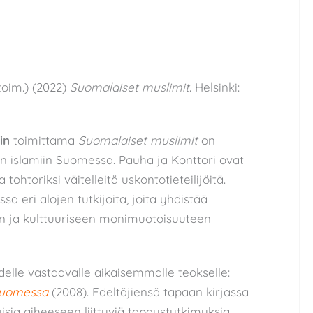
oim.) (2022)
Suomalaiset muslimit
. Helsinki:
in
toimittama
Suomalaiset muslimit
on
n islamiin Suomessa. Pauha ja Konttori ovat
tohtoriksi väitelleitä uskontotieteilijöitä.
sa eri alojen tutkijoita, joita yhdistää
n ja kulttuuriseen monimuotoisuuteen
elle vastaavalle aikaisemmalle teokselle:
Suomessa
(2008). Edeltäjiensä tapaan kirjassa
isia aiheeseen liittyviä tapaustutkimuksia.