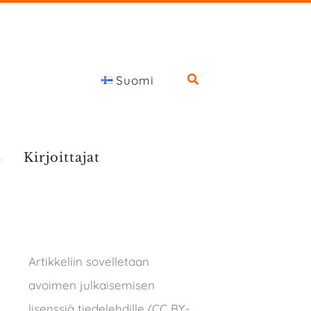
Suomi
s
Kirjoittajat
Artikkeliin sovelletaan
avoimen julkaisemisen
lisenssiä tiedelehdille (CC BY-