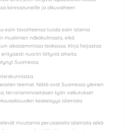
a kiinnostuneille ja alkuvaiheen
a esiin tavoitteensa tuoda esiin islamia
 muslimien näkökulmasta, eikä
in aikaisemmissa teoksissa. Kirja heijastaa
ityisesti nuoriin liittyviä aiheita.
ntynyt Suomessa.
yhteiskunnassa
teosten teemat. Näitä ovat Suomessa yleinen
na, terrorisminvastaisen työn vaikutukset
eksuaalisuuden keskeisyys islamista
televät muutamia perusasioita islamista sekä