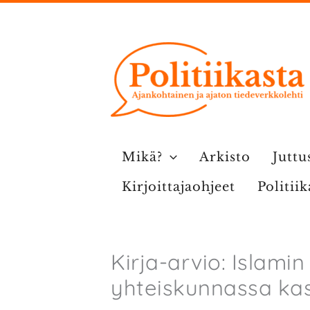
Siirry
sisältöön
Mikä?
Arkisto
Juttu
Kirjoittajaohjeet
Politii
Kirja-arvio: Islami
yhteiskunnassa ka