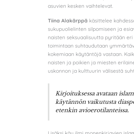
asuvien kesken vaihtelevat.
Tiina Alakärppä
käsittelee kahdessa
sukupuolielinten silpomiseen ja esia
naisten seksuaalisuutta pyritään eri
toimintaan suhtaudutaan ymmärtäväm
kokemiaan käytäntöjä vastaan. Kaiki
naisten ja poikien ja miesten erilai
uskonnon ja kulttuurin välisestä suh
Kirjoituksessa avataan islam
käytännön vaikutusta diaspora
etenkin avioerotilanteissa.
Lisäksi käy ilmi monenkirjavien isla