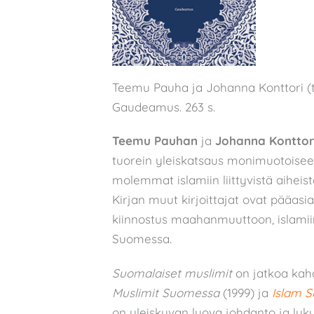
Teemu Pauha ja Johanna Konttori (t
Gaudeamus. 263 s.
Teemu Pauhan
ja
Johanna Konttor
tuorein yleiskatsaus monimuotoisee
molemmat islamiin liittyvistä aiheista 
Kirjan muut kirjoittajat ovat pääasias
kiinnostus maahanmuuttoon, islamii
Suomessa.
Suomalaiset muslimit
on jatkoa kahd
Muslimit Suomessa
(1999) ja
Islam 
on yleiskuvan luova johdanto ja luku