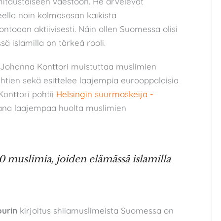
itaustaiseen väestöön. He arvelevat
ella noin kolmasosan kaikista
ontoaan aktiivisesti. Näin ollen Suomessa olisi
ä islamilla on tärkeä rooli.
a Johanna Konttori muistuttaa muslimien
ähtien sekä esittelee laajempia eurooppalaisia
 Konttori pohtii
Helsingin suurmoskeija -
na laajempaa huolta muslimien
 muslimia, joiden elämässä islamilla
urin
kirjoitus shiiamuslimeista Suomessa on