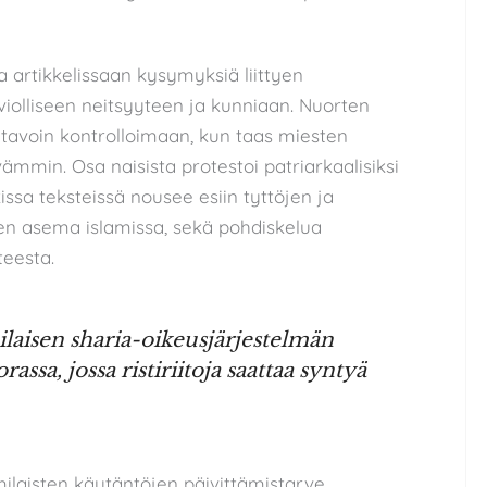
 artikkelissaan kysymyksiä liittyen
violliseen neitsyyteen ja kunniaan. Nuorten
 tavoin kontrolloimaan, kun taas miesten
min. Osa naisista protestoi patriarkaalisiksi
ssa teksteissä nousee esiin tyttöjen ja
nen asema islamissa, sekä pohdiskelua
teesta.
ilaisen sharia-oikeusjärjestelmän
ssa, jossa ristiriitoja saattaa syntyä
milaisten käytäntöjen päivittämistarve