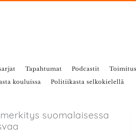
sarjat
Tapahtumat
Podcastit
Toimitu
kasta kouluissa
Politiikasta selkokielellä
n merkitys suomalaisessa
svaa