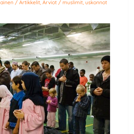
kainen
/
Artikkelit
,
Arviot
/
muslimit
,
uskonnot