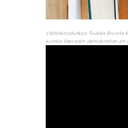
Väitöskirjatutkija Tuukka Brunila 
kuinka liberaalin demokratian on