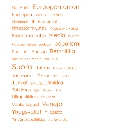
Euroopan unioni
DocPoint
Eurooppa
Historia
hallitus
Ihmisoikeudet
Identiteetti
ilmastonmuutos
Kysy politiikasta
Media
Maahanmuutto
nuoret
populismi
podcast
Perussuomalaiset
Retoriikka
Ranska
Puolueet
Sosiaalinen media
sukupuoli
Suomi
talous
talouspolitiikka
Tasa-arvo
Terrorismi
Turkki
Turvallisuuspolitiikka
Tutkimus
työ
Ukrainan kriisi
Ulkopolitiikka
Uskonto
Venäjä
Vaalianalyysit
Yhdysvallat
Yliopisto
Ympäristöpolitiikka
Äärioikeisto