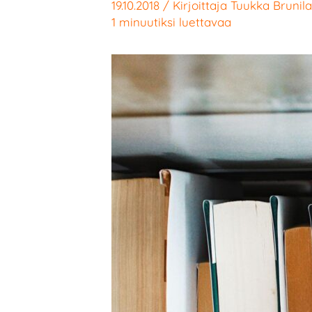
19.10.2018
/ Kirjoittaja
Tuukka Brunila
1 minuutiksi luettavaa