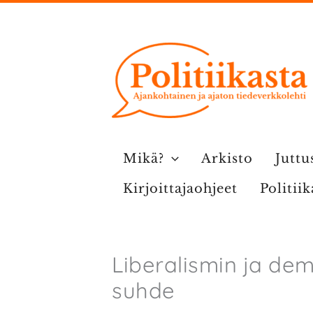
Siirry
sisältöön
Mikä?
Arkisto
Juttu
Kirjoittajaohjeet
Politii
Liberalismin ja dem
suhde