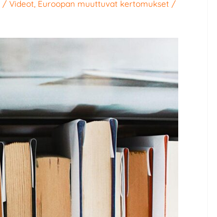
/
Videot
,
Euroopan muuttuvat kertomukset
/