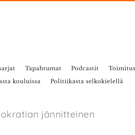
sarjat
Tapahtumat
Podcastit
Toimitu
kasta kouluissa
Politiikasta selkokielellä
okratian jännitteinen