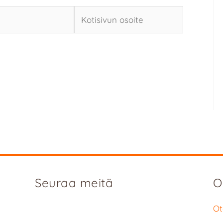
Kotisivun
osoite
Seuraa meitä
O
Ot