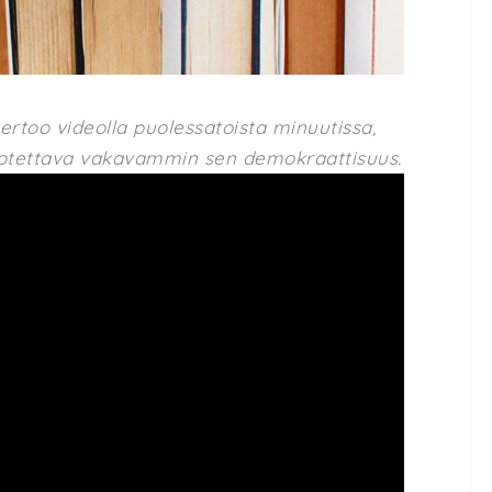
kertoo videolla puolessatoista minuutissa,
 otettava vakavammin sen demokraattisuus.