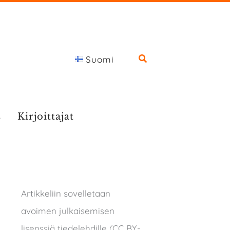
Suomi
s
Kirjoittajat
Artikkeliin sovelletaan
avoimen julkaisemisen
lisenssiä tiedelehdille (CC BY-