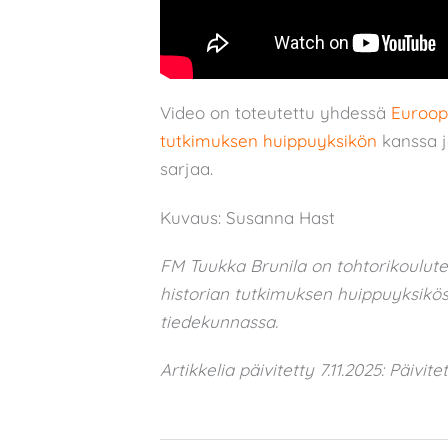
Video on toteutettu yhdessä
Euroopp
tutkimuksen huippuyksikön
kanssa 
sarjaa.
Kuvaus: Susanna Hast
FM Tuukka Brunila on tohtorikoulute
historian tutkimuksen huippuyksiköss
tiedekunnassa.
Artikkelia päivitetty 7.11.2025: Päivi