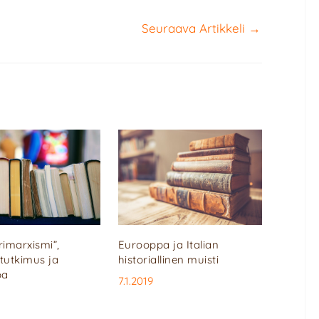
Seuraava Artikkeli
→
rimarxismi”,
Eurooppa ja Italian
tutkimus ja
historiallinen muisti
pa
7.1.2019