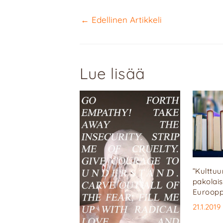
←
Edellinen Artikkeli
Lue lisää
”Kulttuu
pakolais
Euroop
21.1.2019