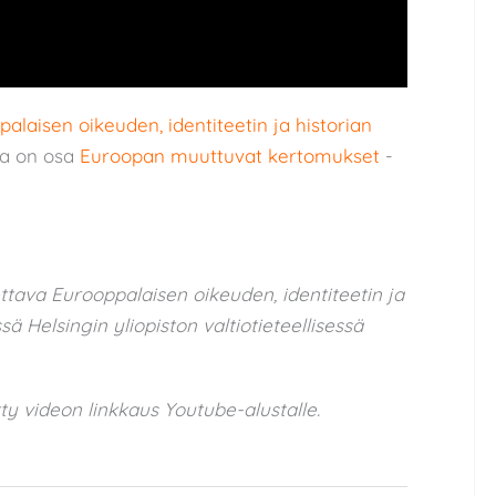
alaisen oikeuden, identiteetin ja historian
ja on osa
Euroopan muuttuvat kertomukset
-
ttava Eurooppalaisen oikeuden, identiteetin ja
ä Helsingin yliopiston valtiotieteellisessä
tetty videon linkkaus Youtube-alustalle.