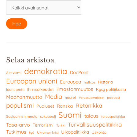
Selaa arkistoa
demokratia
DocPoint
Aktivismi
Euroopan unioni
Eurooppa
Historia
hallitus
ilmastonmuutos
Ihmisoikeudet
Kysy politiikasta
Identiteetti
Media
Maahanmuutto
nuoret
podcast
Perussuomalaiset
populismi
Retoriikka
Ranska
Puolueet
Suomi
talous
Sosiaalinen media
sukupuoli
talouspolitiikka
Turvallisuuspolitiikka
Tasa-arvo
Terrorismi
Turkki
Tutkimus
Ulkopolitiikka
Uskonto
työ
Ukrainan kriisi