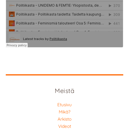
Meistä
Etusivu
Mikä?
Arkisto
Videot