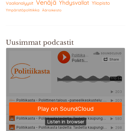
Venäjä
Yhdysvallat
Yliopisto
Vaalianalyysit
Ympäristöpolitiikka
Äärioikeisto
Uusimmat podcastit