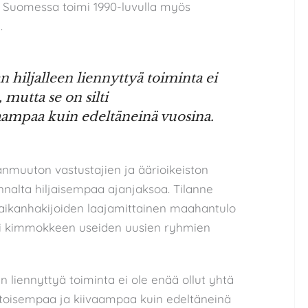
a. Suomessa toimi 1990-luvulla myös
.
 hiljalleen liennyttyä toiminta ei
, mutta se on silti
ampaa kuin edeltäneinä vuosina.
nmuuton vastustajien ja äärioikeiston
nalta hiljaisempaa ajanjaksoa. Tilanne
paikanhakijoiden laajamittainen maahantulo
ntoi kimmokkeen useiden uusien ryhmien
n liennyttyä toiminta ei ole enää ollut yhtä
uotoisempaa ja kiivaampaa kuin edeltäneinä