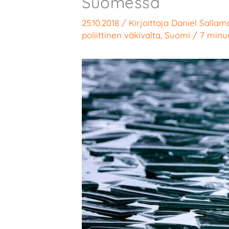
Suomessa
25.10.2018
/ Kirjoittaja
Daniel Sallam
poliittinen väkivalta
,
Suomi
/
7 minuu