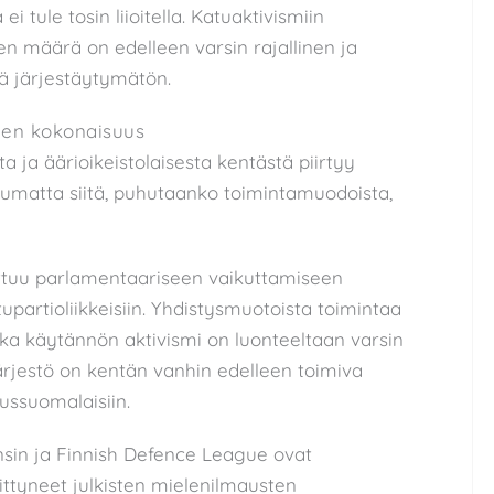
 tule tosin liioitella. Katuaktivismiin
den määrä on edelleen varsin rajallinen ja
ä järjestäytymätön.
inen kokonaisuus
ja äärioikeistolaisesta kentästä piirtyy
pumatta siitä, puhutaanko toimintamuodoista,
ttuu parlamentaariseen vaikuttamiseen
partioliikkeisiin. Yhdistysmuotoista toimintaa
nka käytännön aktivismi on luonteeltaan varsin
järjestö on kentän vanhin edelleen toimiva
russuomalaisiin.
Ensin ja Finnish Defence League ovat
ittyneet julkisten mielenilmausten