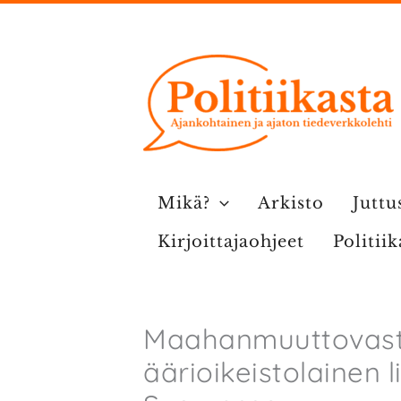
Siirry
sisältöön
Mikä?
Arkisto
Juttu
Kirjoittajaohjeet
Politii
Maahanmuuttovast
äärioikeistolainen 