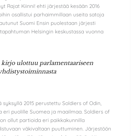
yt Rajat Kiinni! ehti järjestää kesään 2016
hin osallistui parhaimmillaan useita satoja
irtautunut Suomi Ensin puolestaan järjesti
titapahtuman Helsingin keskustassa vuonna
kirjo ulottuu parlamentaariseen
yhdistystoiminnasta
 syksyllä 2015 perustettu Soldiers of Odin,
a eri puolille Suomea ja maailmaa. Soldiers of
n ollut partioida eri paikkakunnilla
tuvaan väkivaltaan puuttuminen. Järjestöön