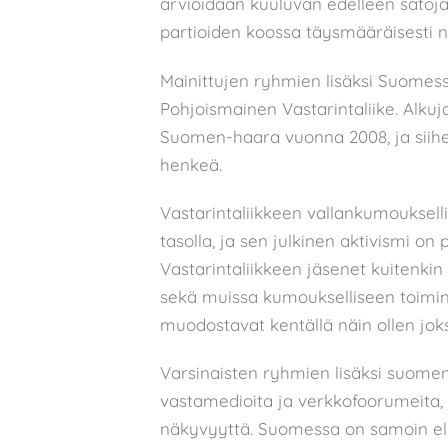
arvioidaan kuuluvan edelleen satoja
partioiden koossa täysmääräisesti 
Mainittujen ryhmien lisäksi Suomes
Pohjoismainen Vastarintaliike. Alkuja
Suomen-haara vuonna 2008, ja siihe
henkeä.
Vastarintaliikkeen vallankumoukselli
tasolla, ja sen julkinen aktivismi on
Vastarintaliikkeen jäsenet kuitenkin
sekä muissa kumoukselliseen toimint
muodostavat kentällä näin ollen jok
Varsinaisten ryhmien lisäksi suomenk
vastamedioita ja verkkofoorumeita, 
näkyvyyttä. Suomessa on samoin eli