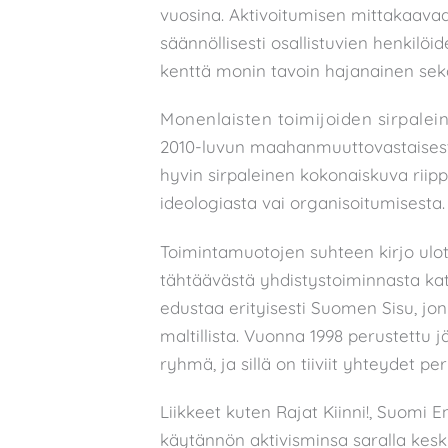
vuosina. Aktivoitumisen mittakaavaa ei
säännöllisesti osallistuvien henkilöi
kenttä monin tavoin hajanainen sek
Monenlaisten toimijoiden sirpale
2010-luvun maahanmuuttovastaisesta 
hyvin sirpaleinen kokonaiskuva riip
ideologiasta vai organisoitumisesta.
Toimintamuotojen suhteen kirjo ulo
tähtäävästä yhdistystoiminnasta katu
edustaa erityisesti Suomen Sisu, jo
maltillista. Vuonna 1998 perustettu 
ryhmä, ja sillä on tiiviit yhteydet pe
Liikkeet kuten Rajat Kiinni!, Suomi 
käytännön aktivisminsa saralla kesk