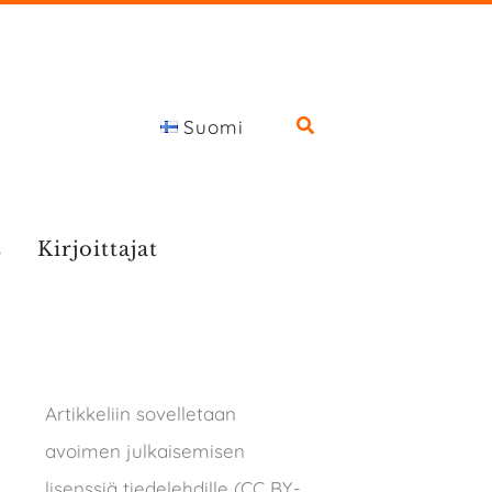
Suomi
s
Kirjoittajat
Artikkeliin sovelletaan
avoimen julkaisemisen
lisenssiä tiedelehdille (CC BY-