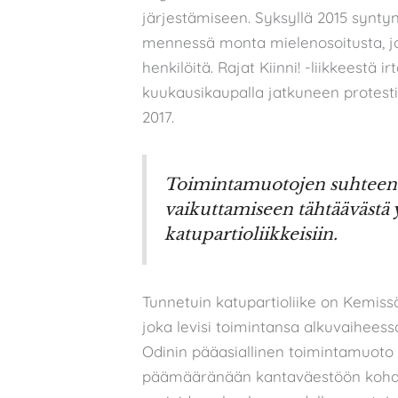
järjestämiseen. Syksyllä 2015 syntyn
mennessä monta mielenosoitusta, joi
henkilöitä. Rajat Kiinni! -liikkeestä 
kuukausikaupalla jatkuneen protes
2017.
Toimintamuotojen suhteen 
vaikuttamiseen tähtäävästä 
katupartioliikkeisiin.
Tunnetuin katupartioliike on Kemissä
joka levisi toimintansa alkuvaiheess
Odinin pääasiallinen toimintamuoto o
päämääränään kantaväestöön kohdis