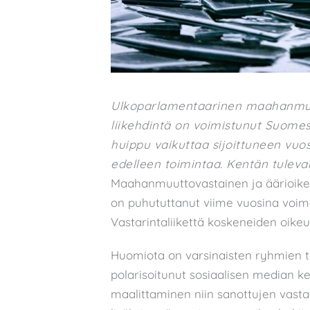
Ulkoparlamentaarinen maahanmuut
liikehdintä on voimistunut Suomes
huippu vaikuttaa sijoittuneen vuos
edelleen toimintaa. Kentän tuleva
Maahanmuuttovastainen ja äärioikei
on puhututtanut viime vuosina voim
Vastarintaliikettä koskeneiden oik
Huomiota on varsinaisten ryhmien t
polarisoitunut sosiaalisen median kes
maalittaminen niin sanottujen vasta