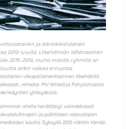
tovastainen ja äärioikeistolainen
sa 2010-luvulla. Liikehdinnän tähänastinen
ille 2015–2016, mutta monilla ryhmillä on
isuutta onkin vaikea ennustaa.
stolainen ulkoparlamentaarinen liikehdintä
akkaasti, viimeksi
MV-lehteä
ja Pohjoismaista
eudenkäyntien yhteydessä.
oiminnan ohella herättänyt voimakkaasti
kusteluilmapiiri ja poliittisten vastustajien
medioiden kautta. Syksyllä 2015 nähtiin tämän