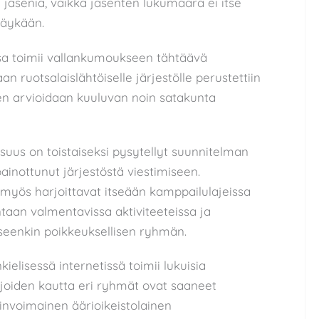
 jäseniä, vaikka jäsenten lukumäärä ei itse
näykään.
sa toimii vallankumoukseen tähtäävä
an ruotsalaislähtöiselle järjestölle perustettiin
n arvioidaan kuuluvan noin satakunta
suus on toistaiseksi pysytellyt suunnitelman
 painottunut järjestöstä viestimiseen.
 myös harjoittavat itseään kamppailulajeissa
aan valmentavissa aktiviteeteissa ja
seenkin poikkeuksellisen ryhmän.
ielisessä internetissä toimii lukuisia
joiden kautta eri ryhmät ovat saaneet
nvoimainen äärioikeistolainen