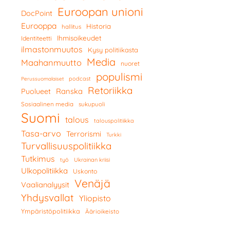
Euroopan unioni
DocPoint
Eurooppa
Historia
hallitus
Ihmisoikeudet
Identiteetti
ilmastonmuutos
Kysy politiikasta
Media
Maahanmuutto
nuoret
populismi
podcast
Perussuomalaiset
Retoriikka
Ranska
Puolueet
Sosiaalinen media
sukupuoli
Suomi
talous
talouspolitiikka
Tasa-arvo
Terrorismi
Turkki
Turvallisuuspolitiikka
Tutkimus
työ
Ukrainan kriisi
Ulkopolitiikka
Uskonto
Venäjä
Vaalianalyysit
Yhdysvallat
Yliopisto
Ympäristöpolitiikka
Äärioikeisto