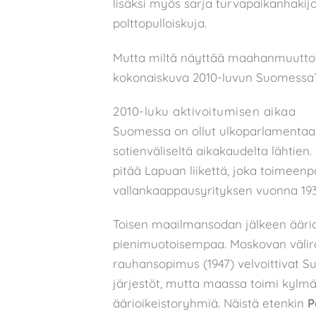
lisäksi myös sarja turvapaikanhakij
polttopulloiskuja.
Mutta miltä näyttää maahanmuuttovas
kokonaiskuva 2010-luvun Suomessa
2010-luku aktivoitumisen aikaa
Suomessa on ollut ulkoparlamentaari
sotienväliseltä aikakaudelta lähtie
pitää Lapuan liikettä, joka toimeen
vallankaappausyrityksen vuonna 193
Toisen maailmansodan jälkeen äärioik
pienimuotoisempaa. Moskovan välira
rauhansopimus (1947) velvoittivat S
järjestöt, mutta maassa toimi kylmä
äärioikeistoryhmiä. Näistä etenkin
P