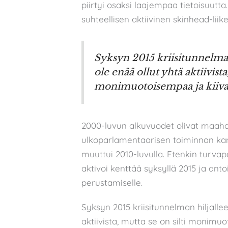
piirtyi osaksi laajempaa tietoisuutt
suhteellisen aktiivinen skinhead-liike
Syksyn 2015 kriisitunnelman
ole enää ollut yhtä aktiivista
monimuotoisempaa ja kiiva
2000-luvun alkuvuodet olivat maaha
ulkoparlamentaarisen toiminnan kan
muuttui 2010-luvulla. Etenkin turva
aktivoi kenttää syksyllä 2015 ja a
perustamiselle.
Syksyn 2015 kriisitunnelman hiljallee
aktiivista, mutta se on silti monim