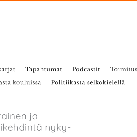
sarjat
Tapahtumat
Podcastit
Toimitu
kasta kouluissa
Politiikasta selkokielellä
ainen ja
liikehdintä nyky-