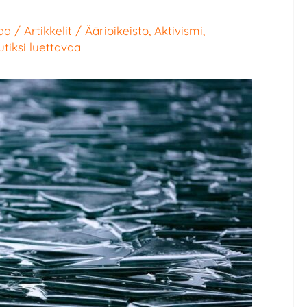
aa
/
Artikkelit
/
Äärioikeisto
,
Aktivismi
,
tiksi luettavaa