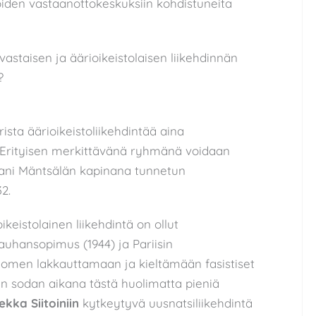
oiden vastaanottokeskuksiin kohdistuneita
taisen ja äärioikeistolaisen liikehdinnän
?
sta äärioikeistoliikehdintää aina
n. Erityisen merkittävänä ryhmänä voidaan
pani Mäntsälän kapinana tunnetun
2.
eistolainen liikehdintä on ollut
uhansopimus (1944) ja Pariisin
uomen lakkauttamaan ja kieltämään fasistiset
n sodan aikana tästä huolimatta pieniä
ekka Siitoiniin
kytkeytyvä uusnatsiliikehdintä