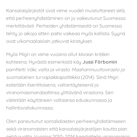
Kansalaisjärjestöt ovat viime vuodet muistuttaneet siitä,
että perheenyhdistäminen on jo vaikeutunut Suomessa
merkittävästi. Perheiden yhdistämisestä on Suomessa
tehty jo aikoja sitten paitsi vaikeaa myös kallista. Syynä
ovat ulkomaalaislain jatkuvat kiristykset.
Myös Migri on viime vuosina ollut kiivaan kritiikin
kohteena. Hyvästä esimerkistä käy
Jussi Förbomin
pamfletti
Väki, valta ja virasto. Maahanmuuttovirasto ja
suomalainen turvapaikkapolitiikka
(2014). Siinä Migri
esitetään itseriittoisena, vallantäyteisenä ja
viranomaismandaattinsa ylittävänä virastona. Sen
väitetään käyttäneen valtaansa eduskunnassa ja
hallintovaliokunnassa.
Olen paneutunut somalialaisten perheenyhdistämiseen
sekä viranomaisten että kansalaisjärjestöjen kautta pian
neljä vuotta. Vuosina 2010–2014 haastattelin viranomaisia