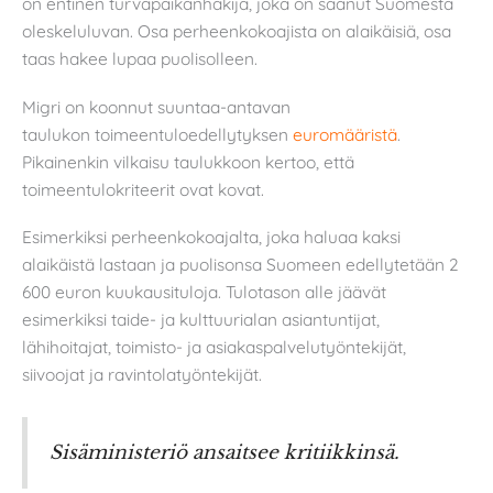
on entinen turvapaikanhakija, joka on saanut Suomesta
oleskeluluvan. Osa perheenkokoajista on alaikäisiä, osa
taas hakee lupaa puolisolleen.
Migri on koonnut suuntaa-antavan
taulukon toimeentuloedellytyksen
euromääristä
.
Pikainenkin vilkaisu taulukkoon kertoo, että
toimeentulokriteerit ovat kovat.
Esimerkiksi perheenkokoajalta, joka haluaa kaksi
alaikäistä lastaan ja puolisonsa Suomeen edellytetään 2
600 euron kuukausituloja. Tulotason alle jäävät
esimerkiksi taide- ja kulttuurialan asiantuntijat,
lähihoitajat, toimisto- ja asiakaspalvelutyöntekijät,
siivoojat ja ravintolatyöntekijät.
Sisäministeriö ansaitsee kritiikkinsä.