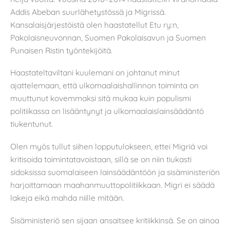
Addis Abeban suurlähetystössä ja Migrissä.
Kansalaisjärjestöistä olen haastatellut Etu ry:n,
Pakolaisneuvonnan, Suomen Pakolaisavun ja Suomen
Punaisen Ristin työntekijöitä.
Haastateltaviltani kuulemani on johtanut minut
ajattelemaan, että ulkomaalaishallinnon toiminta on
muuttunut kovemmaksi sitä mukaa kuin populismi
politiikassa on lisääntynyt ja ulkomaalaislainsäädäntö
tiukentunut.
Olen myös tullut siihen lopputulokseen, ettei Migriä voi
kritisoida toimintatavoistaan, sillä se on niin tiukasti
sidoksissa suomalaiseen lainsäädäntöön ja sisäministeriön
harjoittamaan maahanmuuttopolitiikkaan. Migri ei säädä
lakeja eikä mahda niille mitään.
Sisäministeriö sen sijaan ansaitsee kritiikkinsä. Se on ainoa