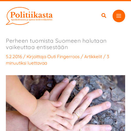
Siirry
sisältöön
Perheen tuomista Suomeen halutaan
vaikeuttaa entisestään
5.2.2016
/ Kirjoittaja
Outi Fingerroos
/
Artikkelit
/
3
minuutiksi luettavaa