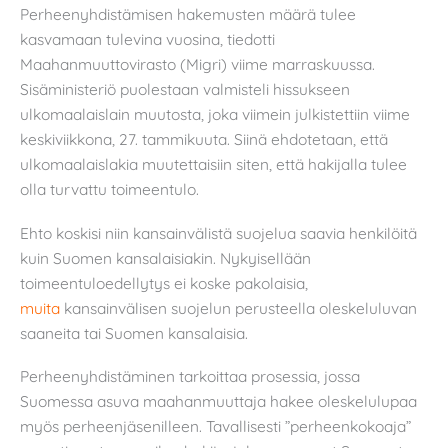
Perheenyhdistämisen hakemusten määrä tulee
kasvamaan tulevina vuosina, tiedotti
Maahanmuuttovirasto (Migri) viime marraskuussa.
Sisäministeriö puolestaan valmisteli hissukseen
ulkomaalaislain muutosta, joka viimein julkistettiin viime
keskiviikkona, 27. tammikuuta. Siinä ehdotetaan, että
ulkomaalaislakia muutettaisiin siten, että hakijalla tulee
olla turvattu toimeentulo.
Ehto koskisi niin kansainvälistä suojelua saavia henkilöitä
kuin Suomen kansalaisiakin. Nykyisellään
toimeentuloedellytys ei koske pakolaisia,
muita
kansainvälisen suojelun perusteella oleskeluluvan
saaneita tai Suomen kansalaisia.
Perheenyhdistäminen tarkoittaa prosessia, jossa
Suomessa asuva maahanmuuttaja hakee oleskelulupaa
myös perheenjäsenilleen. Tavallisesti ”perheenkokoaja”