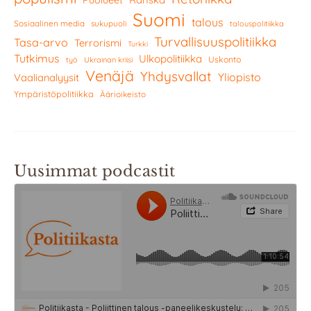
Puolueet
Suomi
talous
Sosiaalinen media
sukupuoli
talouspolitiikka
Turvallisuuspolitiikka
Tasa-arvo
Terrorismi
Turkki
Tutkimus
Ulkopolitiikka
Uskonto
työ
Ukrainan kriisi
Venäjä
Yhdysvallat
Yliopisto
Vaalianalyysit
Ympäristöpolitiikka
Äärioikeisto
Uusimmat podcastit