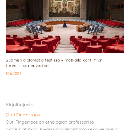
Suomen diplomatia testissä – matkalla kohti YK:n
turvallisuusneuvostoa
16.6.2026
Kirjoittajasta
Outi Fingerroos
Outi Fingerroos on etnologian professori ja
akatemiatutkija Jyväskylän yliopistossa sekä vieraileva