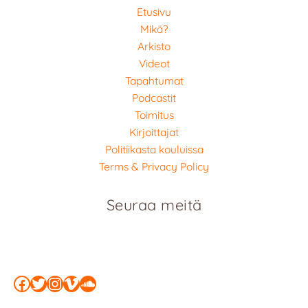
Etusivu
Mikä?
Arkisto
Videot
Tapahtumat
Podcastit
Toimitus
Kirjoittajat
Politiikasta kouluissa
Terms & Privacy Policy
Seuraa meitä
Facebook
Twitter
Instagram
Vimeo
SoundCloud