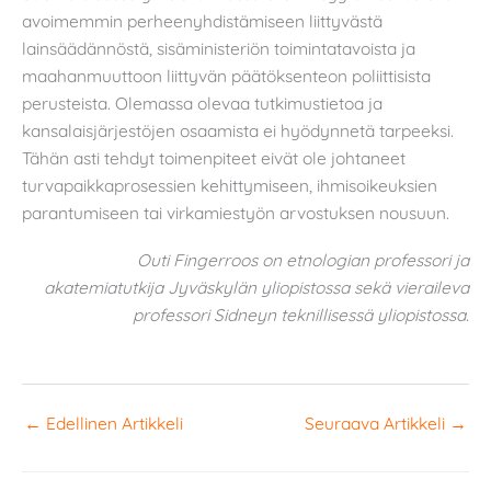
avoimemmin perheenyhdistämiseen liittyvästä
lainsäädännöstä, sisäministeriön toimintatavoista ja
maahanmuuttoon liittyvän päätöksenteon poliittisista
perusteista. Olemassa olevaa tutkimustietoa ja
kansalaisjärjestöjen osaamista ei hyödynnetä tarpeeksi.
Tähän asti tehdyt toimenpiteet eivät ole johtaneet
turvapaikkaprosessien kehittymiseen, ihmisoikeuksien
parantumiseen tai virkamiestyön arvostuksen nousuun.
Outi Fingerroos on etnologian professori ja
akatemiatutkija Jyväskylän yliopistossa sekä vieraileva
professori Sidneyn teknillisessä yliopistossa.
←
Edellinen Artikkeli
Seuraava Artikkeli
→