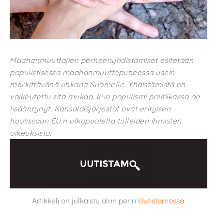
Maahanmuuttajien perheenyhdistämiset esitetään
populistisessa maahanmuuttopuheessa usein
merkittävänä uhkana Suomelle. Yhdistämistä on
vaikeutettu sitä mukaa, kun populismi politiikassa on
lisääntynyt. Kansalaisjärjestöt ovat erityisen
huolissaan EU:n ulkopuolelta tulleiden ihmisten
oikeuksista.
Artikkeli on julkaistu alun perin
Uutistamossa.