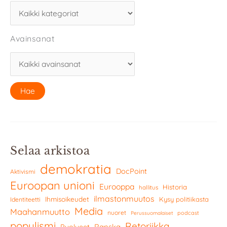
Avainsanat
Selaa arkistoa
demokratia
DocPoint
Aktivismi
Euroopan unioni
Eurooppa
Historia
hallitus
ilmastonmuutos
Ihmisoikeudet
Kysy politiikasta
Identiteetti
Media
Maahanmuutto
nuoret
podcast
Perussuomalaiset
populismi
Retoriikka
Ranska