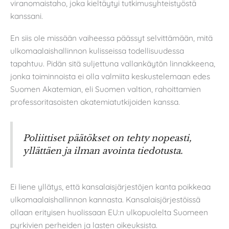
viranomaistaho, joka kieltäytyi tutkimusyhteistyöstä
kanssani.
En siis ole missään vaiheessa päässyt selvittämään, mitä
ulkomaalaishallinnon kulisseissa todellisuudessa
tapahtuu. Pidän sitä suljettuna vallankäytön linnakkeena,
jonka toiminnoista ei olla valmiita keskustelemaan edes
Suomen Akatemian, eli Suomen valtion, rahoittamien
professoritasoisten akatemiatutkijoiden kanssa.
Poliittiset päätökset on tehty nopeasti,
yllättäen ja ilman avointa tiedotusta.
Ei liene yllätys, että kansalaisjärjestöjen kanta poikkeaa
ulkomaalaishallinnon kannasta. Kansalaisjärjestöissä
ollaan erityisen huolissaan EU:n ulkopuolelta Suomeen
pyrkivien perheiden ja lasten oikeuksista.