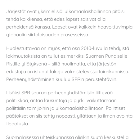
Järjestöt ovat yksimielisiä: ulkomaalaishallinnon pitäisi
tehdä kaikkensa, että edes lapset saisivat olla
perheidensä kanssa. Lapset ovat kaikkein haavoittuvimpia
globaalin siirtolaisuuden prosesseissa.
Huolestuttavaa on myös, että osa 2010-luvulla tehdyistä
lakimuutoksista on tullut esimerkiksi Suomen Punaiselle
Ristille yllätyksenä – siitä huolimatta, että järjestön
edustajia on istunut lakeja valmistelevissa toimikunnissa.
Perheenyhdistäminen kuuluu SPR:n perustehtäviin.
Lisäksi SPR seuraa perheenyhdistämisiin liittyvää
politiikkaa, antaa lausuntoja ja pyrkii vaikuttamaan
poliittisiin toimijoihin ja ulkomaalaishallintoon. Poliittiset
päätökset on siis tehty nopeasti, yllättäen ja ilman avointa
tiedotusta.
Suomalaisessa yhteiskunnassa olisikin syytä keskustella