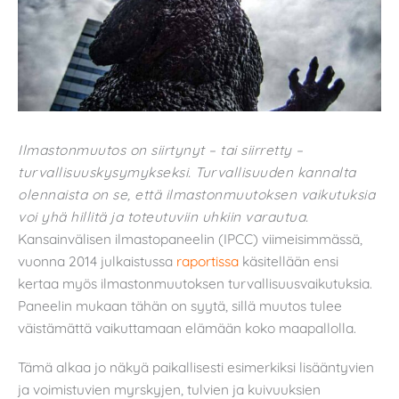
Ilmastonmuutos on siirtynyt – tai siirretty –
turvallisuuskysymykseksi. Turvallisuuden kannalta
olennaista on se, että ilmastonmuutoksen vaikutuksia
voi yhä hillitä ja toteutuviin uhkiin varautua.
Kansainvälisen ilmastopaneelin (IPCC) viimeisimmässä,
vuonna 2014 julkaistussa
raportissa
käsitellään ensi
kertaa myös ilmastonmuutoksen turvallisuusvaikutuksia.
Paneelin mukaan tähän on syytä, sillä muutos tulee
väistämättä vaikuttamaan elämään koko maapallolla.
Tämä alkaa jo näkyä paikallisesti esimerkiksi lisääntyvien
ja voimistuvien myrskyjen, tulvien ja kuivuuksien