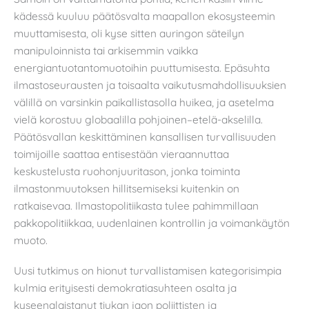
kädessä kuuluu päätösvalta maapallon ekosysteemin
muuttamisesta, oli kyse sitten auringon säteilyn
manipuloinnista tai arkisemmin vaikka
energiantuotantomuotoihin puuttumisesta. Epäsuhta
ilmastoseurausten ja toisaalta vaikutusmahdollisuuksien
välillä on varsinkin paikallistasolla huikea, ja asetelma
vielä korostuu globaalilla pohjoinen–etelä-akselilla.
Päätösvallan keskittäminen kansallisen turvallisuuden
toimijoille saattaa entisestään vieraannuttaa
keskustelusta ruohonjuuritason, jonka toiminta
ilmastonmuutoksen hillitsemiseksi kuitenkin on
ratkaisevaa. Ilmastopolitiikasta tulee pahimmillaan
pakkopolitiikkaa, uudenlainen kontrollin ja voimankäytön
muoto.
Uusi tutkimus on hionut turvallistamisen kategorisimpia
kulmia erityisesti demokratiasuhteen osalta ja
kyseenalaistanut tiukan jaon poliittisten ja