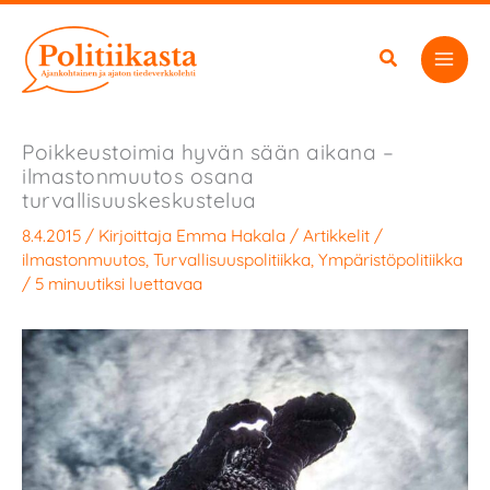
Siirry
sisältöön
Poikkeustoimia hyvän sään aikana –
ilmastonmuutos osana
turvallisuuskeskustelua
8.4.2015
/ Kirjoittaja
Emma Hakala
/
Artikkelit
/
ilmastonmuutos
,
Turvallisuuspolitiikka
,
Ympäristöpolitiikka
/
5 minuutiksi luettavaa