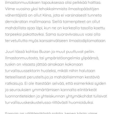
ilmastonmuutoksen tapauksessa olisi pelkkää haittaa.
Viime vuosina yksi tehokkaimmista ilmastopäästöjen
vähentäjistä on ollut Kiina, jota ei varsinaisesti tunneta
demokratian mallimaana. Siellä toimenpiteet on ollut
mahdollista ajaa läpi, kun ne on korkealla tasolla koettu
tarpeeksi pakottaviksi. Sama suoraviivaisuus voisi olla
tervetullutta myös kansainväliseen ilmastodiplomatiaan.
Juuri tässä kohtaa Buzan ja muut puuttuvat peliin.
Ilmastonmuutosta, tai ympäristöongelmia ylipäänsä,
tuskin on viisasta jättää ainakaan kokonaan
turvallisuussektorin huoleksi, mikäli niihin halutaan
tieteellisesti perusteltuja ja mahdollisimman kestäviä
ratkaisuja. Ei ole itsestään selvää, että esimerkiksi syiden
ja seurauksien ymmärtämisen kannalta elintärkeät
luonnontieteiden ja yhteiskunnan yhtymäkohdat tulisivat
turvallisuuskeskustelussa riittävästi huomioiduiksi.
Samoin on välttämätöntä pohtia, kenen käsiin viime