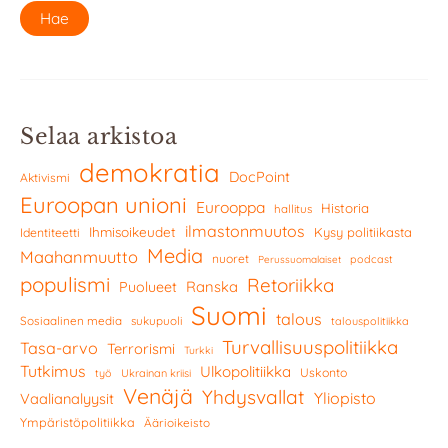
Selaa arkistoa
demokratia
DocPoint
Aktivismi
Euroopan unioni
Eurooppa
Historia
hallitus
ilmastonmuutos
Ihmisoikeudet
Kysy politiikasta
Identiteetti
Media
Maahanmuutto
nuoret
podcast
Perussuomalaiset
populismi
Retoriikka
Ranska
Puolueet
Suomi
talous
Sosiaalinen media
sukupuoli
talouspolitiikka
Turvallisuuspolitiikka
Tasa-arvo
Terrorismi
Turkki
Tutkimus
Ulkopolitiikka
Uskonto
työ
Ukrainan kriisi
Venäjä
Yhdysvallat
Yliopisto
Vaalianalyysit
Ympäristöpolitiikka
Äärioikeisto