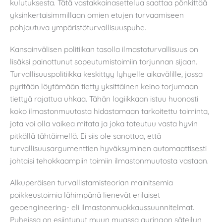
kulutuksesta. Tätä vastakkainasettelua saattaa pönkittää
yksinkertaisimmillaan omien etujen turvaamiseen
pohjautuva ympäristöturvallisuuspuhe.
Kansainvälisen politiikan tasolla ilmastoturvallisuus on
lisäksi painottunut sopeutumistoimiin torjunnan sijaan.
Turvallisuuspolitiikka keskittyy lyhyelle aikavälille, jossa
pyritään löytämään tietty yksittäinen keino torjumaan
tiettyä rajattua uhkaa. Tähän logiikkaan istuu huonosti
koko ilmastonmuutosta hidastamaan tarkoitettu toiminta,
jota voi olla vaikea mitata ja joka toteutuu vasta hyvin
pitkällä tähtäimellä. Ei siis ole sanottua, että
turvallisuusargumenttien hyväksyminen automaattisesti
johtaisi tehokkaampiin toimiin ilmastonmuutosta vastaan.
Alkuperäisen turvallistamisteorian mainitsemia
poikkeustoimia lähimpänä lienevät erilaiset
geoengineering- eli ilmastonmuokkaussuunnitelmat.
Puheissa on esiintynyt muun muassa auringon säteilyn