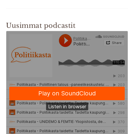
Uusimmat podcastit