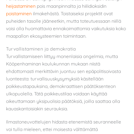
heijastaminen
pois maanpinnalta ja hiilidioksidin
poistaminen
ilmakehästä. Toistaiseksi projektit ovat
puheiden tasolle jääneetkin, mutta toteutuessaan niillä
voisi olla huomattavia ennakoimattomia vaikutuksia koko
maapallon ekosysteemien toimintaan.
Turvallistaminen ja demokratia
Turvallistamiseen liittyy monenlaisia ongelmia, mutta
Kööpenhaminan koulukunnan mukaan niistä
ehdottomasti merkittävin juontuu sen epäpolitisoivasta
luonteesta: turvallisuuskysymyksiä käsitellään
poikkeustapauksina, demokraattisen päätöksenteon
ulkopuolella. Tätä poikkeustilaa voidaan käyttää
oikeuttamaan yksipuolisia päätöksiä, joilla saattaa olla
kauaskantoisiakin seurauksia.
Ilmastoneuvottelujen hidasta etenemistä seuranneelle
voi tulla mieleen, ettei moisesta välttämättä