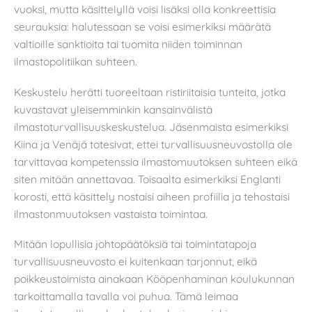
vuoksi, mutta käsittelyllä voisi lisäksi olla konkreettisia
seurauksia: halutessaan se voisi esimerkiksi määrätä
valtioille sanktioita tai tuomita niiden toiminnan
ilmastopolitiikan suhteen.
Keskustelu herätti tuoreeltaan ristiriitaisia tunteita, jotka
kuvastavat yleisemminkin kansainvälistä
ilmastoturvallisuuskeskustelua. Jäsenmaista esimerkiksi
Kiina ja Venäjä totesivat, ettei turvallisuusneuvostolla ole
tarvittavaa kompetenssia ilmastomuutoksen suhteen eikä
siten mitään annettavaa. Toisaalta esimerkiksi Englanti
korosti, että käsittely nostaisi aiheen profiilia ja tehostaisi
ilmastonmuutoksen vastaista toimintaa.
Mitään lopullisia johtopäätöksiä tai toimintatapoja
turvallisuusneuvosto ei kuitenkaan tarjonnut, eikä
poikkeustoimista ainakaan Kööpenhaminan koulukunnan
tarkoittamalla tavalla voi puhua. Tämä leimaa