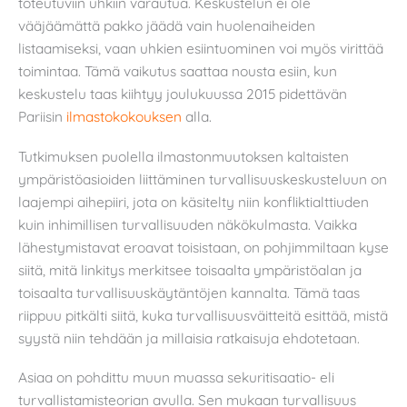
toteutuviin uhkiin varautua. Keskustelun ei ole
vääjäämättä pakko jäädä vain huolenaiheiden
listaamiseksi, vaan uhkien esiintuominen voi myös virittää
toimintaa. Tämä vaikutus saattaa nousta esiin, kun
keskustelu taas kiihtyy joulukuussa 2015 pidettävän
Pariisin
ilmastokokouksen
alla.
Tutkimuksen puolella ilmastonmuutoksen kaltaisten
ympäristöasioiden liittäminen turvallisuuskeskusteluun on
laajempi aihepiiri, jota on käsitelty niin konfliktialttiuden
kuin inhimillisen turvallisuuden näkökulmasta. Vaikka
lähestymistavat eroavat toisistaan, on pohjimmiltaan kyse
siitä, mitä linkitys merkitsee toisaalta ympäristöalan ja
toisaalta turvallisuuskäytäntöjen kannalta. Tämä taas
riippuu pitkälti siitä, kuka turvallisuusväitteitä esittää, mistä
syystä niin tehdään ja millaisia ratkaisuja ehdotetaan.
Asiaa on pohdittu muun muassa sekuritisaatio- eli
turvallistamisteorian avulla. Sen mukaan turvallisuus