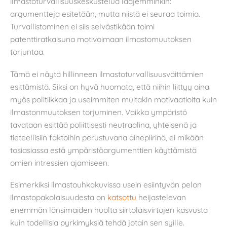
ilmastoturvallisuuskeskustelua laajemminkin:
argumentteja esitetään, mutta niistä ei seuraa toimia.
Turvallistaminen ei siis selvästikään toimi
patenttiratkaisuna motivoimaan ilmastomuutoksen
torjuntaa.
Tämä ei näytä hillinneen ilmastoturvallisuusväittämien
esittämistä. Siksi on hyvä huomata, että niihin liittyy aina
myös politiikkaa ja useimmiten muitakin motivaatioita kuin
ilmastonmuutoksen torjuminen. Vaikka ympäristö
tavataan esittää poliittisesti neutraalina, yhteisenä ja
tieteellisiin faktoihin perustuvana aihepiirinä, ei mikään
tosiasiassa estä ympäristöargumenttien käyttämistä
omien intressien ajamiseen.
Esimerkiksi ilmastouhkakuvissa usein esiintyvän pelon
ilmastopakolaisuudesta on
katsottu
heijastelevan
enemmän länsimaiden huolta siirtolaisvirtojen kasvusta
kuin todellisia pyrkimyksiä tehdä jotain sen syille.