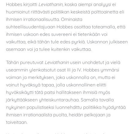
Hobbes kirjoitti
Leviathanin
, koska aiempi analyysi ei
huomioinut riittävästi politiikan keskeistä polttoainetta eli
ihmisen irrationaalisuutta. Ominaista
suhteellisuudentajuaan Hobbes osoittaa toteamalla, että
ihmisen uskoon edes suvereeni ei tietenkään voi
vaikuttaa, eikä tähän tule edes pyrkiä. Uskonnon julkiseen
asemaan voi ja tulee kuitenkin vaikuttaa.
Tähän pureutuvat
Leviathanin
usein unohdetut ja vielä
useammin ylenkatsotut osat III ja IV. Hobbes ymmärsi
voiman ja merkityksen, joka uskonnolla on, mutta ei
voinut hyväksyä tapaa, jolla uskonnollinen eliitti
hyväksikäytti tätä paitsi hallitakseen ihmisiä myös
järkyttääkseen yhteiskuntarauhaa. Samalla tavalla
nykyinen populistiseksi luonnehdittu politiikka hyödyntää
ihmisen irrationaalista puolta, heidän pelkojaan ja
toiveitaan.