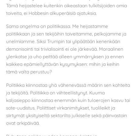
Tämä heijastelee kuitenkin oikeastaan tulkitsijoiden omia
toiveita, ei Hobbesin alkuperäisiä ajatuksia.
Sama ongelma on politiikassa. Me heijastamme
politiikkaan ja sen tekijöihin toiveitamme, pelkojamme ja
unelmiamme. Siksi Trumpin tai ylipäätään kenenkään
demonisointi tai trivialisointi ei ole järkevää. Moraalinen
ylenkatse ja uho peittää alleen ymmärryksen ja ennen
kaikkea epämiellyttävän kysymyksen: mihin ja keihin
tämä valta perustuu?
Politiikka kiinnostaa yhä vähenevässä määrin sen kohteita
ja tekijöitä. Politiikka on viihteellistynyt. Kuuma
kaljasieppo kiinnostaa enemmän kuin tuloerojen kasvu tai
sote-uudistus. Poliittiset virkanimitykset, tuolileikit ja
siirtymät yksityiseltä sektorilta julkiselle sekä päinvastoin
ovat arkipäivää.