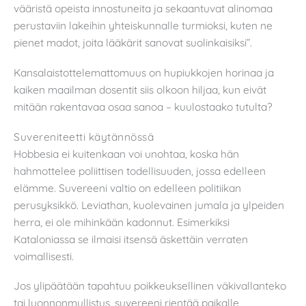
vääristä opeista innostuneita ja sekaantuvat alinomaa
perustaviin lakeihin yhteiskunnalle turmioksi, kuten ne
pienet madot, joita lääkärit sanovat suolinkaisiksi”.
Kansalaistottelemattomuus on hupiukkojen horinaa ja
kaiken maailman dosentit siis olkoon hiljaa, kun eivät
mitään rakentavaa osaa sanoa – kuulostaako tutulta?
Suvereniteetti käytännössä
Hobbesia ei kuitenkaan voi unohtaa, koska hän
hahmottelee poliittisen todellisuuden, jossa edelleen
elämme. Suvereeni valtio on edelleen politiikan
perusyksikkö. Leviathan, kuolevainen jumala ja ylpeiden
herra, ei ole mihinkään kadonnut. Esimerkiksi
Kataloniassa se ilmaisi itsensä äskettäin verraten
voimallisesti.
Jos ylipäätään tapahtuu poikkeuksellinen väkivallanteko
tai luonnonmullistus, suvereeni rientää paikalle