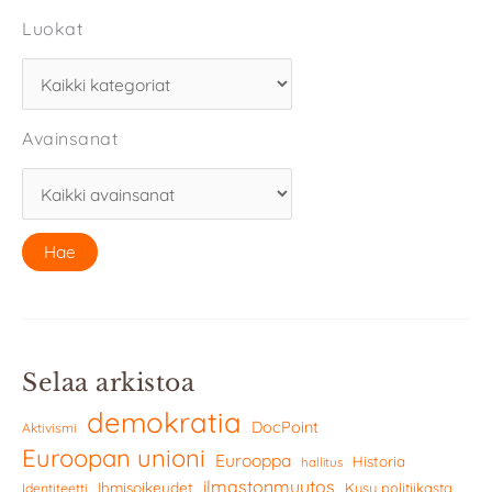
Luokat
Avainsanat
Selaa arkistoa
demokratia
DocPoint
Aktivismi
Euroopan unioni
Eurooppa
Historia
hallitus
ilmastonmuutos
Ihmisoikeudet
Kysy politiikasta
Identiteetti