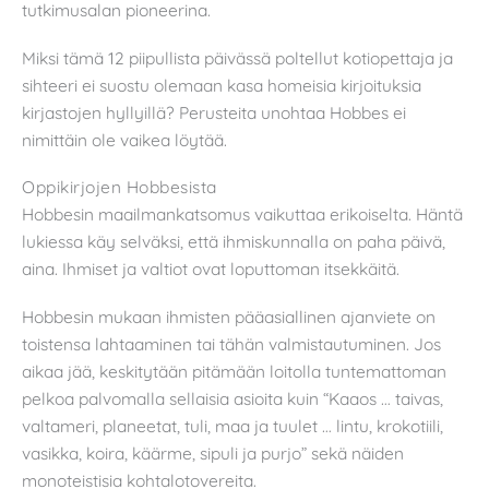
tutkimusalan pioneerina.
Miksi tämä 12 piipullista päivässä poltellut kotiopettaja ja
sihteeri ei suostu olemaan kasa homeisia kirjoituksia
kirjastojen hyllyillä? Perusteita unohtaa Hobbes ei
nimittäin ole vaikea löytää.
Oppikirjojen Hobbesista
Hobbesin maailmankatsomus vaikuttaa erikoiselta. Häntä
lukiessa käy selväksi, että ihmiskunnalla on paha päivä,
aina. Ihmiset ja valtiot ovat loputtoman itsekkäitä.
Hobbesin mukaan ihmisten pääasiallinen ajanviete on
toistensa lahtaaminen tai tähän valmistautuminen. Jos
aikaa jää, keskitytään pitämään loitolla tuntemattoman
pelkoa palvomalla sellaisia asioita kuin “Kaaos … taivas,
valtameri, planeetat, tuli, maa ja tuulet … lintu, krokotiili,
vasikka, koira, käärme, sipuli ja purjo” sekä näiden
monoteistisia kohtalotovereita.