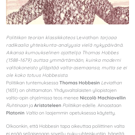
Politiikan teorian klassikkoteos
Leviathan
tarjoaa
radikaalia yhteiskunta-analyysia vielä nykypäivänä.
Aikansa kumoukselinen ajattelija Thomas Hobbes
(1588–1679) auttaa ymmärtämään, kuinka moderni
valtiokoneisto ylläpitää valta-asemaansa, mutta se ei
ole koko totuus Hobbesista.
Politiikan tuntemuksessa
Thomas Hobbesin
Leviathan
(1651) on ohittamaton. Yhdysvaltalaisten yliopistojen
valtio-opin ohjelmissa teos menee
Niccolò Machiavellin
Ruhtinaan
ja
Aristoteleen
Politiikan
edelle. Ainoastaan
Platonin
Valtio
on laajemmin opetuksessa käytetty.
Olkoonkin, että Hobbesin tapa oikeuttaa poliittinen valta
ei enää sellaisenaan sovellu nyky-yhteiskuntiin, häneltä