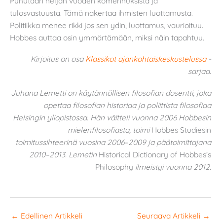
Puhutaan neljän vuoden komennuksista ja
tulosvastuusta. Tämä nakertaa ihmisten luottamusta.
Politiikka menee rikki jos sen ydin, luottamus, vaurioituu.
Hobbes auttaa osin ymmärtämään, miksi näin tapahtuu.
Kirjoitus on osa
Klassikot ajankohtaiskeskustelussa
-
sarjaa.
Juhana Lemetti on käytännöllisen filosofian dosentti, joka
opettaa filosofian historiaa ja poliittista filosofiaa
Helsingin yliopistossa. Hän väitteli vuonna 2006 Hobbesin
mielenfilosofiasta, toimi
Hobbes Studiesin
toimitussihteerinä vuosina 2006–2009 ja päätoimittajana
2010–2013. Lemetin
Historical Dictionary of Hobbes’s
Philosophy
ilmeistyi vuonna 2012.
←
Edellinen Artikkeli
Seuraava Artikkeli
→