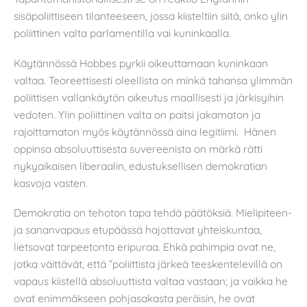
sisäpoliittiseen tilanteeseen, jossa kiisteltiin siitä, onko ylin
poliittinen valta parlamentilla vai kuninkaalla.
Käytännössä Hobbes pyrkii oikeuttamaan kuninkaan
valtaa. Teoreettisesti oleellista on minkä tahansa ylimmän
poliittisen vallankäytön oikeutus maallisesti ja järkisyihin
vedoten. Ylin poliittinen valta on paitsi jakamaton ja
rajoittamaton myös käytännössä aina legitiimi. Hänen
oppinsa absoluuttisesta suvereenista on märkä rätti
nykyaikaisen liberaalin, edustuksellisen demokratian
kasvoja vasten.
Demokratia on tehoton tapa tehdä päätöksiä. Mielipiteen-
ja sananvapaus etupäässä hajottavat yhteiskuntaa,
lietsovat tarpeetonta eripuraa. Ehkä pahimpia ovat ne,
jotka väittävät, että ”poliittista järkeä teeskentelevillä on
vapaus kiistellä absoluuttista valtaa vastaan; ja vaikka he
ovat enimmäkseen pohjasakasta peräisin, he ovat