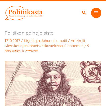
Siirry
sisältöön
Politiikan painajaisista
17.10.2017
/ Kirjoittaja
Juhana Lemetti
/
Artikkelit
,
Klassikot ajankohtaiskeskustelussa
/
luottamus
/
9
minuutiksi luettavaa