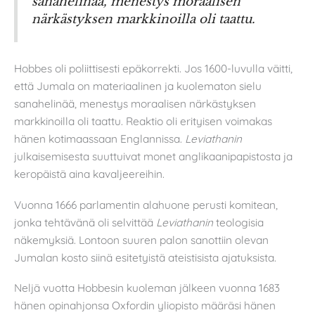
sanahelinää, menestys moraalisen
närkästyksen markkinoilla oli taattu.
Hobbes oli poliittisesti epäkorrekti. Jos 1600-luvulla väitti,
että Jumala on materiaalinen ja kuolematon sielu
sanahelinää, menestys moraalisen närkästyksen
markkinoilla oli taattu. Reaktio oli erityisen voimakas
hänen kotimaassaan Englannissa.
Leviathanin
julkaisemisesta suuttuivat monet anglikaanipapistosta ja
keropäistä aina kavaljeereihin.
Vuonna 1666 parlamentin alahuone perusti komitean,
jonka tehtävänä oli selvittää
Leviathanin
teologisia
näkemyksiä. Lontoon suuren palon sanottiin olevan
Jumalan kosto siinä esitetyistä ateistisista ajatuksista.
Neljä vuotta Hobbesin kuoleman jälkeen vuonna 1683
hänen opinahjonsa Oxfordin yliopisto määräsi hänen