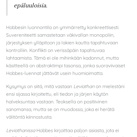
epäluuloisia.
Hobbesin luonnontila on ymmärretty konkreettisesti.
Suvereniteetti samastetaan väkivallan monopoliin,
järjestyksen ylläpitoon ja lakien kautta tapahtuvaan
kontrolliin. Konflikti on verissäpäin tapahtuvaa
lahtaamista. Tämä ei ole mihinkään kadonnut, mutta
käsitteellä on abstraktimpi tasonsa, jonka suoraviivaiset
Hobbes-luennat jättävät usein huomioimatta.
Kysymys on siitä, mitä vastaan
Leviathan
on mielestäni
ensi sijassa kirjoitettu, eli tiedon ja järjen käytön
halveksuntaa vastaan. Teoksella on positiivinen
sanomansa, mutta se on muodossa, joka ei herätä
välitöntä kiinnostusta.
Leviathanissa
Hobbes kirjoittaa paljon asiasta, jota ei