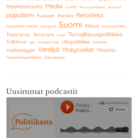
Media
Maahanmuutto
nuoret
podcast
Perussuomalaiset
populismi
Retoriikka
Ranska
Puolueet
Suomi
talous
Sosiaalinen media
sukupuoli
talouspolitiikka
Turvallisuuspolitiikka
Tasa-arvo
Terrorismi
Turkki
Tutkimus
Ulkopolitiikka
Uskonto
työ
Ukrainan kriisi
Venäjä
Yhdysvallat
Yliopisto
Vaalianalyysit
Ympäristöpolitiikka
Äärioikeisto
Uusimmat podcastit