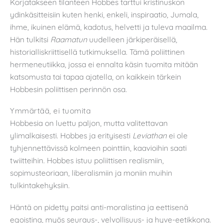
Korjatakseen tilanteen Hobbes tarttui kristinuskon
ydinkäsitteisiin kuten henki, enkeli, inspiraatio, Jumala,
ihme, ikuinen elämä, kadotus, helvetti ja tuleva maailma.
Hän tulkitsi
Raamatun
uudelleen järkiperäisellä,
historialliskriittisellä tutkimuksella. Tämä poliittinen
hermeneutiikka, jossa ei ennalta käsin tuomita mitään
katsomusta tai tapaa ajatella, on kaikkein tärkein
Hobbesin poliittisen perinnön osa.
Ymmärtää, ei tuomita
Hobbesia on luettu paljon, mutta valitettavan
ylimalkaisesti. Hobbes ja erityisesti
Leviathan
ei ole
tyhjennettävissä kolmeen pointtiin, kaavioihin saati
twiitteihin. Hobbes istuu poliittisen realismiin,
sopimusteoriaan, liberalismiin ja moniin muihin
tulkintakehyksiin.
Häntä on pidetty paitsi anti-moralistina ja eettisenä
egoistina, myös seuraus-, velvollisuus- ja hyve-eetikkona.