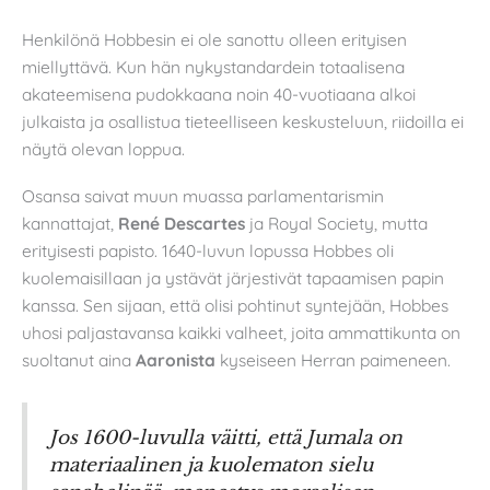
Henkilönä Hobbesin ei ole sanottu olleen erityisen
miellyttävä. Kun hän nykystandardein totaalisena
akateemisena pudokkaana noin 40-vuotiaana alkoi
julkaista ja osallistua tieteelliseen keskusteluun, riidoilla ei
näytä olevan loppua.
Osansa saivat muun muassa parlamentarismin
kannattajat,
René Descartes
ja Royal Society, mutta
erityisesti papisto. 1640-luvun lopussa Hobbes oli
kuolemaisillaan ja ystävät järjestivät tapaamisen papin
kanssa. Sen sijaan, että olisi pohtinut syntejään, Hobbes
uhosi paljastavansa kaikki valheet, joita ammattikunta on
suoltanut aina
Aaronista
kyseiseen Herran paimeneen.
Jos 1600-luvulla väitti, että Jumala on
materiaalinen ja kuolematon sielu