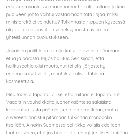
eduskuntavaaleissa maahanmuuttopolitiikallaan ja kun
puolueen johto vaihtui vastaamaan tätä linjaa, miksi
ministereitä ei vaihdettu? Tulkinnasta riippuen kyseessä
oli jotain kansanvallan väheksynnästä avoimen
yhteiskunnan puolustukseen.
Jokainen poliittinen toimija katsoi ajavansa isänmaan
etua ja parasta. Myös hallitus. Sen sijaan, että
hallituspohja olisi muuttunut tai olisi järjestetty
ennenaikaiset vaalit, muutokset olivat lähinnä
kosmeettisia.
Mitä todella tapahtui oli se, että mitään ei tapahtunut.
Vaadittiin vauhdikkaita juonenkäänteitä salaisista
kokoontumisista pääministerin lentomatkaan, mutta
suvereeni onnistui pitämään tulkinnan monopolin
itsellään. Ainakin Suomessa poliitikko voi siis edelleen
luottaa siihen, että jos hän ei ole tehnyt juridisesti mitään