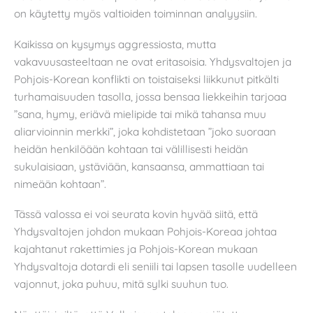
on käytetty myös valtioiden toiminnan analyysiin.
Kaikissa on kysymys aggressiosta, mutta
vakavuusasteeltaan ne ovat eritasoisia. Yhdysvaltojen ja
Pohjois-Korean konflikti on toistaiseksi liikkunut pitkälti
turhamaisuuden tasolla, jossa bensaa liekkeihin tarjoaa
”sana, hymy, eriävä mielipide tai mikä tahansa muu
aliarvioinnin merkki”, joka kohdistetaan ”joko suoraan
heidän henkilöään kohtaan tai välillisesti heidän
sukulaisiaan, ystäviään, kansaansa, ammattiaan tai
nimeään kohtaan”.
Tässä valossa ei voi seurata kovin hyvää siitä, että
Yhdysvaltojen johdon mukaan Pohjois-Koreaa johtaa
kajahtanut rakettimies ja Pohjois-Korean mukaan
Yhdysvaltoja dotardi eli seniili tai lapsen tasolle uudelleen
vajonnut, joka puhuu, mitä sylki suuhun tuo.