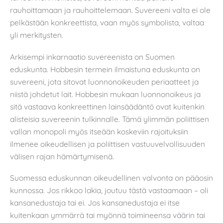
rauhoittamaan ja rauhoittelemaan. Suvereeni valta ei ole
pelkästään konkreettista, vaan myös symbolista, valtaa
yli merkitysten.
Arkisempi inkarnaatio suvereenista on Suomen
eduskunta. Hobbesin termein ilmaistuna eduskunta on
suvereeni, jota sitovat luonnonoikeuden periaatteet ja
niistä johdetut lait. Hobbesin mukaan luonnonoikeus ja
sitä vastaava konkreettinen lainsäädäntö ovat kuitenkin
alisteisia suvereenin tulkinnalle. Tämä ylimmän poliittisen
vallan monopoli myös itseään koskeviin rajoituksiin
ilmenee oikeudellisen ja poliittisen vastuuvelvollisuuden
välisen rajan hämärtymisenä.
Suomessa eduskunnan oikeudellinen valvonta on pääosin
kunnossa. Jos rikkoo lakia, joutuu tästä vastaamaan – oli
kansanedustaja tai ei. Jos kansanedustaja ei itse
kuitenkaan ymmärrä tai myönnä toimineensa väärin tai