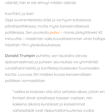
väärää, hän ei ole tehnyt mitään väärää.
Konflikti ja kieli
Oppi suvereniteetista elää ja voi hyvin kotoisessa
päivänpolitiikassa, mutta myös kansainvälisessä
politiikassa. Sen puolesta
puhui
– monia järkyttäneet 42
minuuttia – maailman vaikutusvaltaisimman viran hoitaja
hiljattain YK:n yleiskokouksessa.
Donald Trumpin
puhetta, sen taustalla olevaa
ajatusmaailmaa ja puheen seurauksia voi ymmärtää
Leviathanin
kieltä ja konflikteja koskevien huomioiden
kautta. Luvussa XIII Hobbes kuvaa kansainvälisen
politiikan normaalitilan:
”vaikka ei koskaan olisi ollut sellaista aikaa, jolloin eri
ihmiset olivat sotatilassa toisiaan vastaan, niin
kaikkina aikoina kuninkaat ja korkeimmat
vallanpitäjät ovat riippumattomuutensa vuoksi