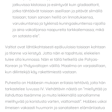
jatkuvissa kiistoissa ja esiintyvät kuin gladiaattorit,
jotka tähtäävät toisiaan aseillaan ja pitävät silmällä
toisiaan; toisin sanoen heillä on linnoituksensa,
varuskuntansa ja tykkinsä kuningaskuntiensa rajoilla
ja aina vakoilijansa naapureita tarkkailemassa; mikä
on sotaista ele”.
Valtiot ovat lähtökohtaisesti epäluuloisia toisiaan kohtaan
ja tilanne voi kiristyä. Jotta näin ei tapahtuisi, elekielen
tulee olla kunnossa. Näin ei tällä hetkellä ole Pohjois-
Korean ja Yhdysvaltojen välillä. Maailma on varpaisillaan,
kun diilintekijä käy rakettimiestä vastaan.
Puheella on Hobbesin mukaan erilaisia tehtäviä, joita hän
tarkastelee luvussa IV. Viehättävin näistä on ”miellyttää ja
ilahduttaa itseämme ja muita leikkimällä sanoillamme
mielihyvää ja koristusta varten, viattomasti”. Hobbes uskoi
ilmeisen vakaasti huumorin ja sanataiteen elämänlaatua