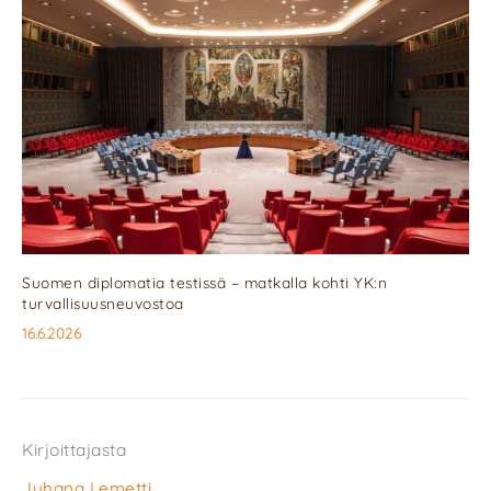
Suomen diplomatia testissä – matkalla kohti YK:n
turvallisuusneuvostoa
16.6.2026
Kirjoittajasta
Juhana Lemetti