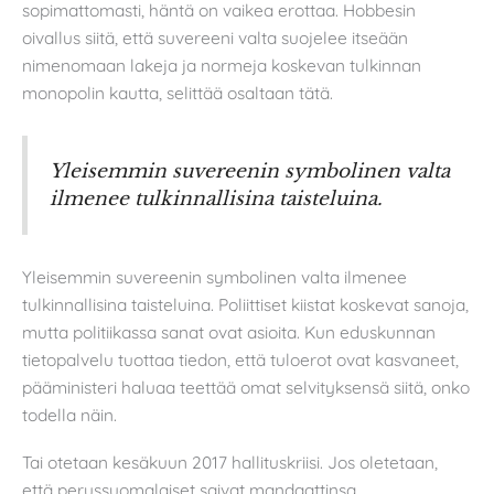
sopimattomasti, häntä on vaikea erottaa. Hobbesin
oivallus siitä, että suvereeni valta suojelee itseään
nimenomaan lakeja ja normeja koskevan tulkinnan
monopolin kautta, selittää osaltaan tätä.
Yleisemmin suvereenin symbolinen valta
ilmenee tulkinnallisina taisteluina.
Yleisemmin suvereenin symbolinen valta ilmenee
tulkinnallisina taisteluina. Poliittiset kiistat koskevat sanoja,
mutta politiikassa sanat ovat asioita. Kun eduskunnan
tietopalvelu tuottaa tiedon, että tuloerot ovat kasvaneet,
pääministeri haluaa teettää omat selvityksensä siitä, onko
todella näin.
Tai otetaan kesäkuun 2017 hallituskriisi. Jos oletetaan,
että perussuomalaiset saivat mandaattinsa