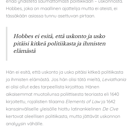
enää yhdistetä saumattomasti politiikkaan – uskonnosta.
Hobbes, joka on maallinen ajattelija mutta ei ateisti, ei
tässäkään asiassa tunnu asettuvan pirtaan.
Hobbes ei esitä, että uskonto ja usko
pitäisi kitkeä politiikasta ja ihmisten
elämästä
Hän ei esitä, että uskonto ja usko pitäisi kitkeä politiikasta
ja ihmisten elämästä. Jos hän olisi tätä mieltä,
Leviathania
ei olisi ollut edes tarpeellista kirjoittaa. Hänen
aikaisemmat muotoilunsa poliittisesta teoriasta eli 1640
kirjoitettu, rojalistien tilaama
Elements of Law
ja 1642
kansainväliselle yleisölle hiottu latinankielinen
De Cive
kertovat oleellisen politiikasta, mutta jättävät uskonnon
analyysin vähälle.