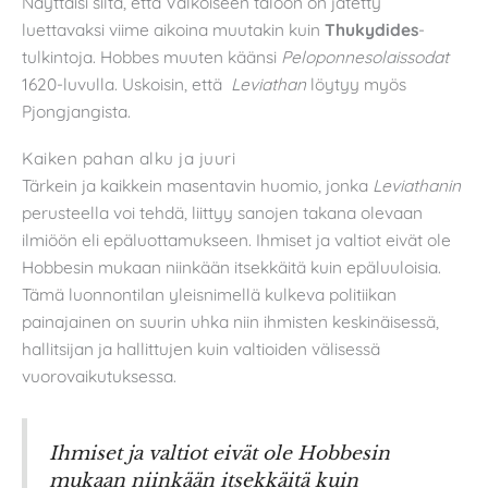
Näyttäisi siltä, että Valkoiseen taloon on jätetty
luettavaksi viime aikoina muutakin kuin
Thukydides
-
tulkintoja. Hobbes muuten käänsi
Peloponnesolaissodat
1620-luvulla. Uskoisin, että
Leviathan
löytyy myös
Pjongjangista.
Kaiken pahan alku ja juuri
Tärkein ja kaikkein masentavin huomio, jonka
Leviathanin
perusteella voi tehdä, liittyy sanojen takana olevaan
ilmiöön eli epäluottamukseen. Ihmiset ja valtiot eivät ole
Hobbesin mukaan niinkään itsekkäitä kuin epäluuloisia.
Tämä luonnontilan yleisnimellä kulkeva politiikan
painajainen on suurin uhka niin ihmisten keskinäisessä,
hallitsijan ja hallittujen kuin valtioiden välisessä
vuorovaikutuksessa.
Ihmiset ja valtiot eivät ole Hobbesin
mukaan niinkään itsekkäitä kuin