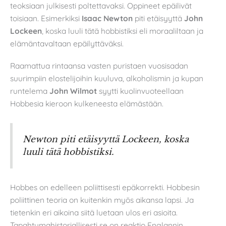
teoksiaan julkisesti poltettavaksi. Oppineet epäilivät
toisiaan. Esimerkiksi
Isaac Newton
piti etäisyyttä
John
Lockeen
, koska luuli tätä hobbistiksi eli moraaliltaan ja
elämäntavaltaan epäilyttäväksi.
Raamattua rintaansa vasten puristaen vuosisadan
suurimpiin elostelijoihin kuuluva, alkoholismin ja kupan
runtelema
John Wilmot
syytti kuolinvuoteellaan
Hobbesia kieroon kulkeneesta elämästään.
Newton piti etäisyyttä Lockeen, koska
luuli tätä hobbistiksi.
Hobbes on edelleen poliittisesti epäkorrekti. Hobbesin
poliittinen teoria on kuitenkin myös aikansa lapsi. Ja
tietenkin eri aikoina siitä luetaan ulos eri asioita.
Tapahtumahistoriallisesti se on reaktio Englannin