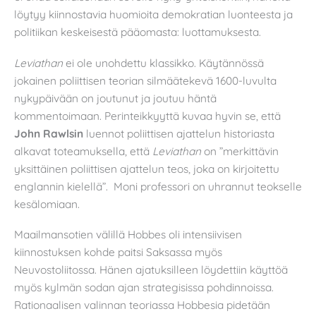
löytyy kiinnostavia huomioita demokratian luonteesta ja
politiikan keskeisestä pääomasta: luottamuksesta.
Leviathan
ei ole unohdettu klassikko. Käytännössä
jokainen poliittisen teorian silmäätekevä 1600-luvulta
nykypäivään on joutunut ja joutuu häntä
kommentoimaan. Perinteikkyyttä kuvaa hyvin se, että
John Rawlsin
luennot poliittisen ajattelun historiasta
alkavat toteamuksella, että
Leviathan
on ”merkittävin
yksittäinen poliittisen ajattelun teos, joka on kirjoitettu
englannin kielellä”. Moni professori on uhrannut teokselle
kesälomiaan.
Maailmansotien välillä Hobbes oli intensiivisen
kiinnostuksen kohde paitsi Saksassa myös
Neuvostoliitossa. Hänen ajatuksilleen löydettiin käyttöä
myös kylmän sodan ajan strategisissa pohdinnoissa.
Rationaalisen valinnan teoriassa Hobbesia pidetään