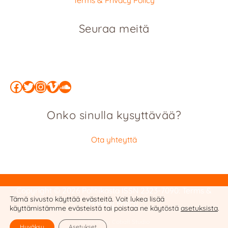
Terms & Privacy Policy
Seuraa meitä
Facebook
Twitter
Instagram
Vimeo
SoundCloud
Onko sinulla kysyttävää?
Ota yhteyttä
Copyright © 2026 Politiikasta
ISSN 2323-7090
:
Terms &
Tämä sivusto käyttää evästeitä. Voit lukea lisää
Privacy Policy
käyttämistämme evästeistä tai poistaa ne käytöstä
asetuksista
.
Website by Cobalt Studio
Hyväksy
Asetukset