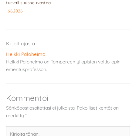
turvallisuusneuvostoa
16.6.2026
Kirjoittajasta
Heikki Paloheimo
Heikki Paloheimo on Tampereen yliopiston valtio-opin
emeritusprofessori.
Kommentoi
Sähköpostiosoitettasi ei julkaista.
Pakolliset kentät on
merkitty
*
Kirjoita