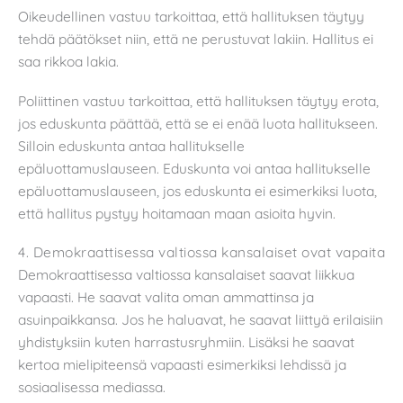
Oikeudellinen vastuu tarkoittaa, että hallituksen täytyy
tehdä päätökset niin, että ne perustuvat lakiin. Hallitus ei
saa rikkoa lakia.
Poliittinen vastuu tarkoittaa, että hallituksen täytyy erota,
jos eduskunta päättää, että se ei enää luota hallitukseen.
Silloin eduskunta antaa hallitukselle
epäluottamuslauseen. Eduskunta voi antaa hallitukselle
epäluottamuslauseen, jos eduskunta ei esimerkiksi luota,
että hallitus pystyy hoitamaan maan asioita hyvin.
4. Demokraattisessa valtiossa kansalaiset ovat vapaita
Demokraattisessa valtiossa kansalaiset saavat liikkua
vapaasti. He saavat valita oman ammattinsa ja
asuinpaikkansa. Jos he haluavat, he saavat liittyä erilaisiin
yhdistyksiin kuten harrastusryhmiin. Lisäksi he saavat
kertoa mielipiteensä vapaasti esimerkiksi lehdissä ja
sosiaalisessa mediassa.