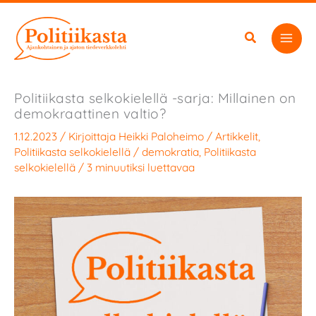
Siirry
sisältöön
Politiikasta selkokielellä -sarja: Millainen on
demokraattinen valtio?
1.12.2023
/ Kirjoittaja
Heikki Paloheimo
/
Artikkelit
,
Politiikasta selkokielellä
/
demokratia
,
Politiikasta
selkokielellä
/
3 minuutiksi luettavaa