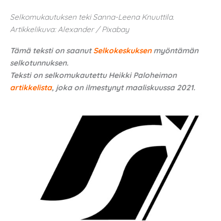
Selkomukautuksen teki Sanna-Leena Knuuttila
.
Artikkelikuva: Alexander / Pixabay
Tämä teksti on saanut
Selkokeskuksen
myöntämän
selkotunnuksen.
Teksti on selkomukautettu Heikki Paloheimon
artikkelista
, joka on ilmestynyt maaliskuussa 2021.