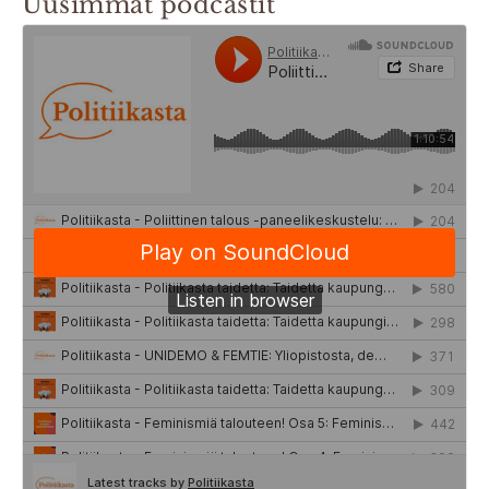
Uusimmat podcastit