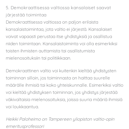
5. Demokraattisessa valtiossa kansalaiset saavat
järjestää toimintaa
Demokraattisessa valtiossa on paljon erilaista
kansalaistoimintaa, jota valtio ei järjestä. Kansalaiset
voivat vapaasti perustaa itse yhdistyksiä ja osallistua
niiden toimintaan. Kansalaistoiminta voi olla esimerkiksi
toisten ihmisten auttamista tai osallistumista
mielenosoituksiin tai politiikkaan.
Demokraattinen valtio voi kuitenkin kieltää yhdistysten
toiminnan silloin, jos toiminnasta on haittaa suurelle
määrälle ihmisiä tai koko yhteiskunnalle. Esimerkiksi valtio
voi kieltää yhdistyksen toiminnan, jos yhdistys järjestää
väkivaltaisia mielenosoituksia, joissa suuria määriä ihmisiä
voi loukkaantua.
Heikki Paloheimo on Tampereen yliopiston valtio-opin
emeritusprofessori