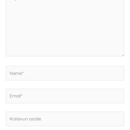
tähän..
Name*
Email*
Kotisivun
osoite