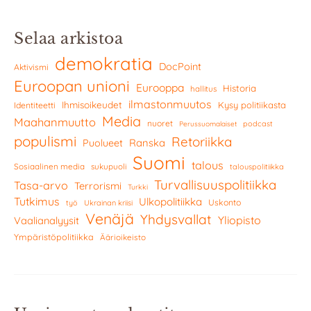
Selaa arkistoa
demokratia
DocPoint
Aktivismi
Euroopan unioni
Eurooppa
Historia
hallitus
ilmastonmuutos
Ihmisoikeudet
Kysy politiikasta
Identiteetti
Media
Maahanmuutto
nuoret
podcast
Perussuomalaiset
populismi
Retoriikka
Ranska
Puolueet
Suomi
talous
Sosiaalinen media
sukupuoli
talouspolitiikka
Turvallisuuspolitiikka
Tasa-arvo
Terrorismi
Turkki
Tutkimus
Ulkopolitiikka
Uskonto
työ
Ukrainan kriisi
Venäjä
Yhdysvallat
Yliopisto
Vaalianalyysit
Ympäristöpolitiikka
Äärioikeisto