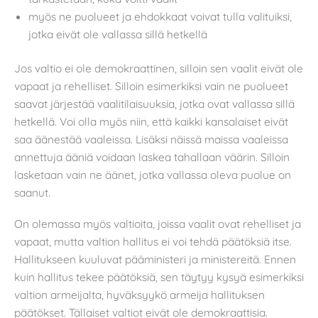
myös ne puolueet ja ehdokkaat voivat tulla valituiksi,
jotka eivät ole vallassa sillä hetkellä
Jos valtio ei ole demokraattinen, silloin sen vaalit eivät ole
vapaat ja rehelliset. Silloin esimerkiksi vain ne puolueet
saavat järjestää vaalitilaisuuksia, jotka ovat vallassa sillä
hetkellä. Voi olla myös niin, että kaikki kansalaiset eivät
saa äänestää vaaleissa. Lisäksi näissä maissa vaaleissa
annettuja ääniä voidaan laskea tahallaan väärin. Silloin
lasketaan vain ne äänet, jotka vallassa oleva puolue on
saanut.
On olemassa myös valtioita, joissa vaalit ovat rehelliset ja
vapaat, mutta valtion hallitus ei voi tehdä päätöksiä itse.
Hallitukseen kuuluvat pääministeri ja ministereitä. Ennen
kuin hallitus tekee päätöksiä, sen täytyy kysyä esimerkiksi
valtion armeijalta, hyväksyykö armeija hallituksen
päätökset. Tällaiset valtiot eivät ole demokraattisia.