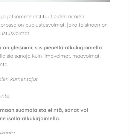
a
ja jatkamme instituutioiden nimien
 vuorossa on puolustusvoimat, joka toisinaan on
lustusvoimat.
n yleisnimi, siis pienellä alkukirjaimella
aisia sanoja kuin ilmavoimat, maavoimat,
nta.
mien komentajat
unta
maan suomalaista elintä, sanat voi
ne isolla alkukirjaimella.
ikunta