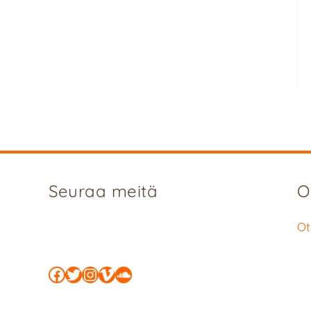
Seuraa meitä
O
Ot
Facebook
Twitter
Instagram
Vimeo
SoundCloud