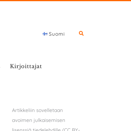
Suomi
s
Kirjoittajat
Artikkeliin sovelletaan
avoimen julkaisemisen
lisenssiä tiedelehdille (CC BY-