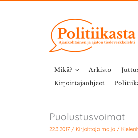
Siirry
sisältöön
Mikä?
Arkisto
Juttu
Kirjoittajaohjeet
Politii
Puolustusvoimat
22.3.2017
/ Kirjoittaja
maija
/
Kielenh