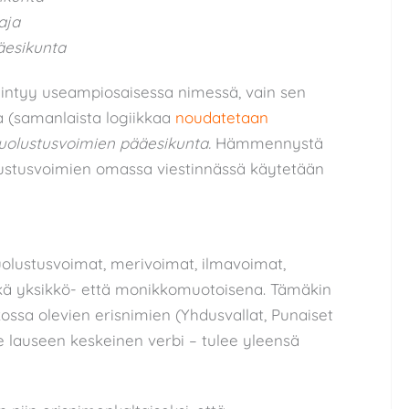
aja
äesikunta
siintyy useampiosaisessa nimessä, vain sen
a (samanlaista logiikkaa
noudatetaan
uolustusvoimien pääesikunta.
Hämmennystä
olustusvoimien omassa viestinnässä käytetään
uolustusvoimat, merivoimat, ilmavoimat,
ekä yksikkö- että monikkomuotoisena. Tämäkin
ikossa olevien erisnimien (Yhdusvallat, Punaiset
 se lauseen keskeinen verbi – tulee yleensä