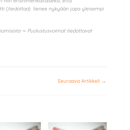
niin erisnimenkaltaiseksi, että
ti (
tiedottaa
) lienee nykyään jopa yleisempi
anomisista ∼ Puolustusvoimat tiedottavat
Seuraava Artikkeli
→