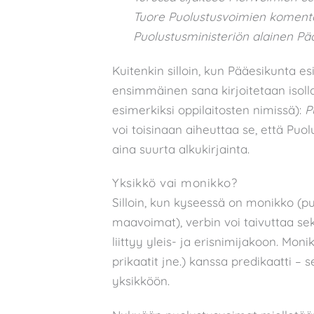
Tuore Puolustusvoimien koment
Puolustusministeriön alainen Pä
Kuitenkin silloin, kun Pääesikunta e
ensimmäinen sana kirjoitetaan isoll
esimerkiksi oppilaitosten nimissä):
P
voi toisinaan aiheuttaa se, että Pu
aina suurta alkukirjainta.
Yksikkö vai monikko?
Silloin, kun kyseessä on monikko (p
maavoimat), verbin voi taivuttaa s
liittyy yleis- ja erisnimijakoon. Mon
prikaatit jne.) kanssa predikaatti –
yksikköön.