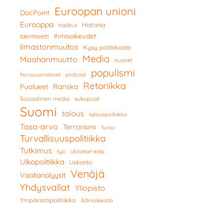
Euroopan unioni
DocPoint
Eurooppa
Historia
hallitus
Ihmisoikeudet
Identiteetti
ilmastonmuutos
Kysy politiikasta
Media
Maahanmuutto
nuoret
populismi
podcast
Perussuomalaiset
Retoriikka
Ranska
Puolueet
Sosiaalinen media
sukupuoli
Suomi
talous
talouspolitiikka
Tasa-arvo
Terrorismi
Turkki
Turvallisuuspolitiikka
Tutkimus
työ
Ukrainan kriisi
Ulkopolitiikka
Uskonto
Venäjä
Vaalianalyysit
Yhdysvallat
Yliopisto
Ympäristöpolitiikka
Äärioikeisto