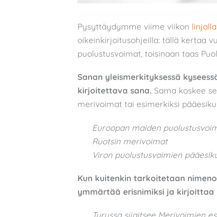
Pysyttäydymme viime viikon
linjall
oikeinkirjoitusohjeilla: tällä kertaa
puolustusvoimat, toisinaan taas Puo
Sanan yleismerkityksessä kyseessä o
kirjoitettava sana.
Sama koskee sell
merivoimat tai esimerkiksi pääesiku
Euroopan maiden puolustusvoi
Ruotsin merivoimat
Viron puolustusvoimien pääesik
Kun kuitenkin tarkoitetaan nimeno
ymmärtää erisnimiksi ja kirjoittaa 
Turussa sijaitsee Merivoimien es