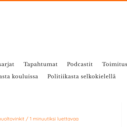
sarjat
Tapahtumat
Podcastit
Toimitu
kasta kouluissa
Politiikasta selkokielellä
uoltovinkit
/
1 minuutiksi luettavaa