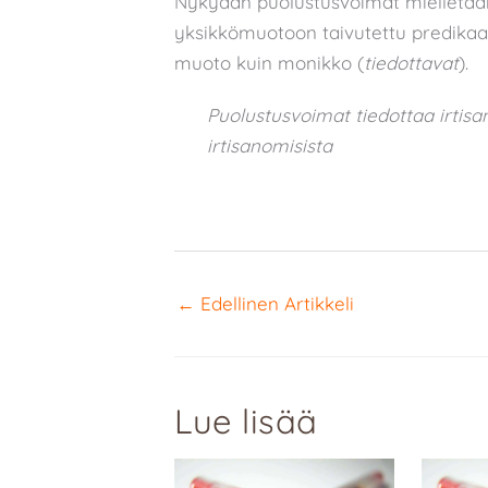
Nykyään puolustusvoimat mielletään 
yksikkömuotoon taivutettu predikaat
muoto kuin monikko (
tiedottavat
).
Puolustusvoimat tiedottaa irtis
irtisanomisista
←
Edellinen Artikkeli
Lue lisää