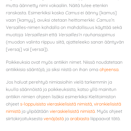
mutta äännetty nimi vokaaliin. Näitä tulee etenkin
ranskasta. Esimerkiksi koska
Camus
ei äänny [kamus]
vaan [kamyy], avuksi otetaan heittomerkki:
Camus’n
.
Versailles-nimen kohdalla on mahdollisuus käyttää sekä
muotoja
Versaillesin
että
Versailles’n rauhansopimus
(muodon valinta riippuu siitä, ajatteleeko sanan ääntyvän
[versaj] vai [versai]).
Poikkeuksia ovat myös antiikin nimet. Niissä noudatetaan
antiikkisia sääntöjä, ja siksi niistä on ihan oma
ohjeensa
.
Jos haluat perehtyä nimiasioihin vielä tarkemmin ja
kuulla säännöistä ja poikkeuksista, katso yllä mainitun
antiikin nimien ohjeen lisäksi esimerkiksi Kielitoimiston
ohjeet
s-loppuisista vieraskielisistä nimistä
,
vironkielisistä
nimistä
ja ylipäätään
vieraskielisistä nimistä
. Myös ohjeet
siirtokirjoituksesta
venäjästä
ja
arabiasta
liippaavat tätä.