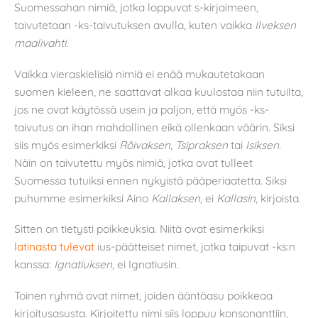
Suomessahan nimiä, jotka loppuvat s-kirjaimeen,
taivutetaan -ks-taivutuksen avulla, kuten vaikka
Ilveksen
maalivahti
.
Vaikka vieraskielisiä nimiä ei enää mukautetakaan
suomen kieleen, ne saattavat alkaa kuulostaa niin tutuilta,
jos ne ovat käytössä usein ja paljon, että myös -ks-
taivutus on ihan mahdollinen eikä ollenkaan väärin. Siksi
siis myös esimerkiksi
Rõivaksen
,
Tsipraksen
tai
Isiksen
.
Näin on taivutettu myös nimiä, jotka ovat tulleet
Suomessa tutuiksi ennen nykyistä pääperiaatetta. Siksi
puhumme esimerkiksi Aino
Kallaksen
, ei
Kallasin
, kirjoista.
Sitten on tietysti poikkeuksia. Niitä ovat esimerkiksi
latinasta tulevat
ius-päätteiset nimet, jotka taipuvat -ks:n
kanssa:
Ignatiuksen
, ei Ignatiusin.
Toinen ryhmä ovat nimet, joiden ääntöasu poikkeaa
kirjoitusasusta. Kirjoitettu nimi siis loppuu konsonanttiin,