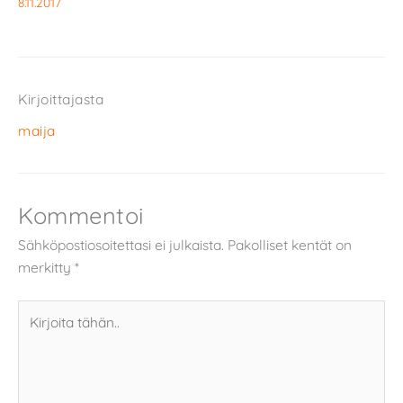
8.11.2017
Kirjoittajasta
maija
Kommentoi
Sähköpostiosoitettasi ei julkaista.
Pakolliset kentät on
merkitty
*
Kirjoita
tähän..