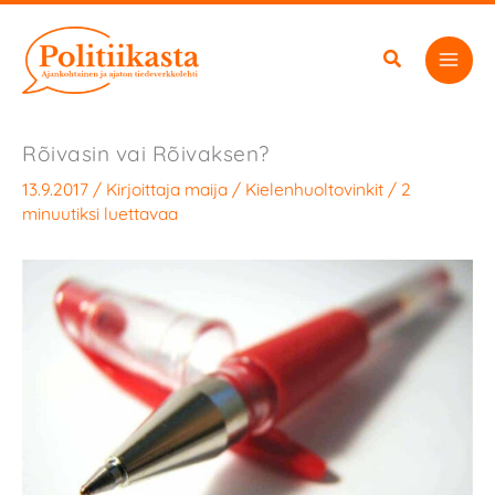
Siirry
sisältöön
Rõivasin vai Rõivaksen?
13.9.2017
/ Kirjoittaja
maija
/
Kielenhuoltovinkit
/
2
minuutiksi luettavaa