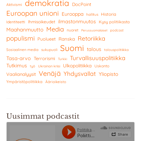
demokratia
DocPoint
Aktivismi
Euroopan unioni
Eurooppa
Historia
hallitus
ilmastonmuutos
Ihmisoikeudet
Kysy politiikasta
Identiteetti
Media
Maahanmuutto
nuoret
podcast
Perussuomalaiset
populismi
Retoriikka
Ranska
Puolueet
Suomi
talous
Sosiaalinen media
sukupuoli
talouspolitiikka
Turvallisuuspolitiikka
Tasa-arvo
Terrorismi
Turkki
Tutkimus
Ulkopolitiikka
Uskonto
työ
Ukrainan kriisi
Venäjä
Yhdysvallat
Yliopisto
Vaalianalyysit
Ympäristöpolitiikka
Äärioikeisto
Uusimmat podcastit