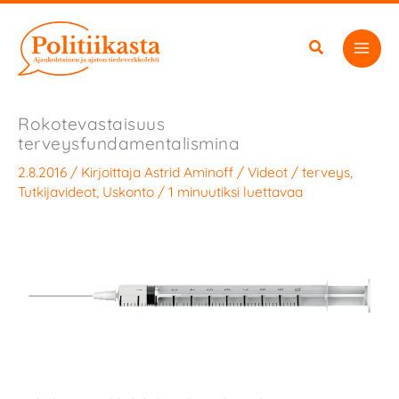
Siirry
sisältöön
Rokotevastaisuus
terveysfundamentalismina
2.8.2016
/ Kirjoittaja
Astrid Aminoff
/
Videot
/
terveys
,
Tutkijavideot
,
Uskonto
/
1 minuutiksi luettavaa