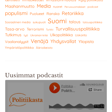
Identiteetti
Media
Maahanmuutto
nuoret
podcast
Perussuomalaiset
populismi
Retoriikka
Ranska
Puolueet
Suomi
talous
Sosiaalinen media
sukupuoli
talouspolitiikka
Turvallisuuspolitiikka
Tasa-arvo
Terrorismi
Turkki
Tutkimus
Ulkopolitiikka
Uskonto
työ
Ukrainan kriisi
Venäjä
Yhdysvallat
Yliopisto
Vaalianalyysit
Ympäristöpolitiikka
Äärioikeisto
Uusimmat podcastit