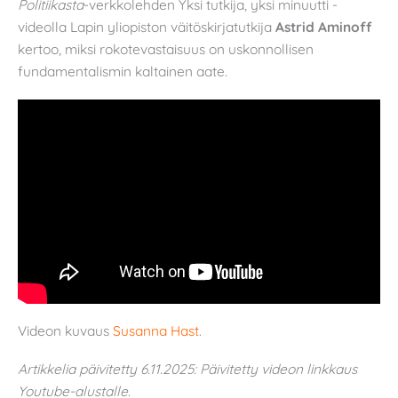
Politiikasta
-verkkolehden Yksi tutkija, yksi minuutti -
videolla Lapin yliopiston väitöskirjatutkija
Astrid Aminoff
kertoo, miksi rokotevastaisuus on uskonnollisen
fundamentalismin kaltainen aate.
Videon kuvaus
Susanna Hast
.
Artikkelia päivitetty 6.11.2025: Päivitetty videon linkkaus
Youtube-alustalle.