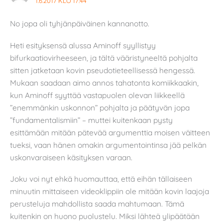
1.6.2017 KLO 17:44
No jopa oli tyhjänpäiväinen kannanotto.
Heti esityksensä alussa Aminoff syyllistyy
bifurkaatiovirheeseen, ja tältä vääristyneeltä pohjalta
sitten jatketaan kovin pseudotieteellisessä hengessä.
Mukaan saadaan aimo annos tahatonta komiikkaakin,
kun Aminoff syyttää vastapuolen olevan liikkeellä
”enemmänkin uskonnon” pohjalta ja päätyvän jopa
”fundamentalismiin” – muttei kuitenkaan pysty
esittämään mitään pätevää argumenttia moisen väitteen
tueksi, vaan hänen omakin argumentointinsa jää pelkän
uskonvaraiseen käsityksen varaan.
Joku voi nyt ehkä huomauttaa, että eihän tällaiseen
minuutin mittaiseen videoklippiin ole mitään kovin laajoja
perusteluja mahdollista saada mahtumaan. Tämä
kuitenkin on huono puolustelu. Miksi lähteä ylipäätään