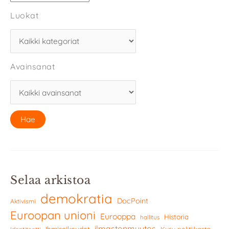
Luokat
Avainsanat
Selaa arkistoa
demokratia
DocPoint
Aktivismi
Euroopan unioni
Eurooppa
Historia
hallitus
ilmastonmuutos
Ihmisoikeudet
Kysy politiikasta