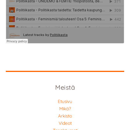
Meistä
Etusivu
Mikä?
Arkisto
Videot