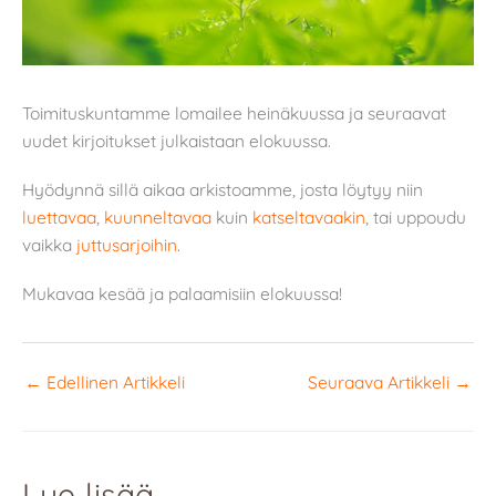
Toimituskuntamme lomailee heinäkuussa ja seuraavat
uudet kirjoitukset julkaistaan elokuussa.
Hyödynnä sillä aikaa arkistoamme, josta löytyy niin
luettavaa
,
kuunneltavaa
kuin
katseltavaakin
, tai uppoudu
vaikka
juttusarjoihin
.
Mukavaa kesää ja palaamisiin elokuussa!
←
Edellinen Artikkeli
Seuraava Artikkeli
→
Lue lisää