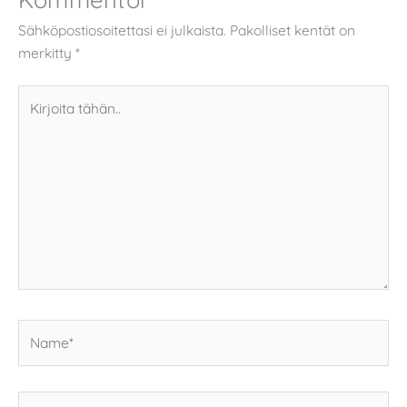
Sähköpostiosoitettasi ei julkaista.
Pakolliset kentät on
merkitty
*
Kirjoita
tähän..
Name*
Email*