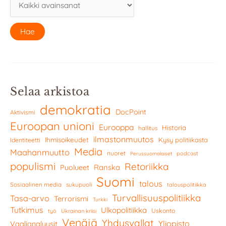
Selaa arkistoa
demokratia
DocPoint
Aktivismi
Euroopan unioni
Eurooppa
Historia
hallitus
ilmastonmuutos
Ihmisoikeudet
Kysy politiikasta
Identiteetti
Media
Maahanmuutto
nuoret
podcast
Perussuomalaiset
populismi
Retoriikka
Ranska
Puolueet
Suomi
talous
Sosiaalinen media
sukupuoli
talouspolitiikka
Turvallisuuspolitiikka
Tasa-arvo
Terrorismi
Turkki
Tutkimus
Ulkopolitiikka
Uskonto
työ
Ukrainan kriisi
Venäjä
Yhdysvallat
Yliopisto
Vaalianalyysit