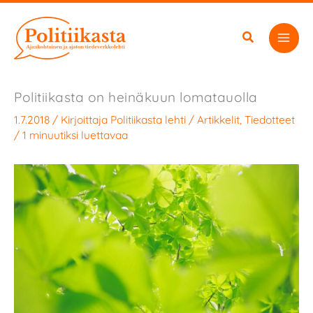
Siirry
sisältöön
Politiikasta on heinäkuun lomatauolla
1.7.2018
/ Kirjoittaja
Politiikasta lehti
/
Artikkelit
,
Tiedotteet
/
1 minuutiksi luettavaa