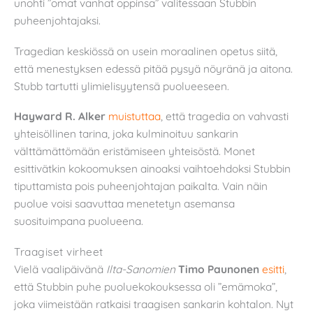
unohti ”omat vanhat oppinsa” valitessaan Stubbin
puheenjohtajaksi.
Tragedian keskiössä on usein moraalinen opetus siitä,
että menestyksen edessä pitää pysyä nöyränä ja aitona.
Stubb tartutti ylimielisyytensä puolueeseen.
Hayward R. Alker
muistuttaa
, että tragedia on vahvasti
yhteisöllinen tarina, joka kulminoituu sankarin
välttämättömään eristämiseen yhteisöstä. Monet
esittivätkin kokoomuksen ainoaksi vaihtoehdoksi Stubbin
tiputtamista pois puheenjohtajan paikalta. Vain näin
puolue voisi saavuttaa menetetyn asemansa
suosituimpana puolueena.
Traagiset virheet
Vielä vaalipäivänä
Ilta-Sanomien
Timo Paunonen
esitti
,
että Stubbin puhe puoluekokouksessa oli ”emämoka”,
joka viimeistään ratkaisi traagisen sankarin kohtalon. Nyt