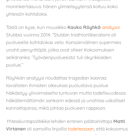
moninkertaisuus: hänen ylimielisyytensä koituu koko
yhteisön kohtaloksi.
Tästä on kyse, kun muusikko
Kauko Röyhkä
analysoi
Stubbia vuonna 2014: ”Stubbin triathlonliberalismi oli
puolueelle kohtalokas veto. Kansainvälinen supermies
unohti pienyrittäjät, jotka ovat olleet Kokoomuksen
selkäranka. ’Työväenpuolueesta’ tuli ökyrikkaiden
puolue.”
Röyhkän analyysi noudattaa tragedian kaavaa:
tavallisten ihmisten oikeuksia puolustava puolue
häikäistyy ylivoimaiselta tuntuvan mutta todellisuudessa
häikäilemättömän sankarin edessä ja unohtaa uskolliset
kannattajansa, mikä johtaa puolueen rappioon.
Yhteiskuntapolitiikka
-lehden entinen päätoimittaja
Matti
Virtanen
oli samoilla linjoilla
todetessaan
, että kokoomus