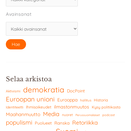
Avainsanat
Selaa arkistoa
demokratia
DocPoint
Aktivismi
Euroopan unioni
Eurooppa
Historia
hallitus
ilmastonmuutos
Ihmisoikeudet
Kysy politiikasta
Identiteetti
Media
Maahanmuutto
nuoret
podcast
Perussuomalaiset
populismi
Retoriikka
Ranska
Puolueet