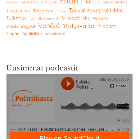
Suomi
talous
Sosiaalinen media
sukupuoli
talouspolitiikka
Turvallisuuspolitiikka
Tasa-arvo
Terrorismi
Turkki
Tutkimus
Ulkopolitiikka
Uskonto
työ
Ukrainan kriisi
Venäjä
Yhdysvallat
Yliopisto
Vaalianalyysit
Ympäristöpolitiikka
Äärioikeisto
Uusimmat podcastit