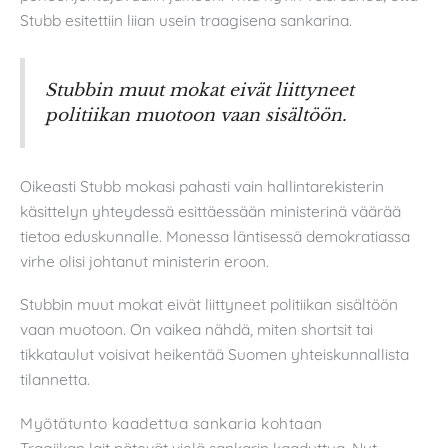
Stubb esitettiin liian usein traagisena sankarina.
Stubbin muut mokat eivät liittyneet
politiikan muotoon vaan sisältöön.
Oikeasti Stubb mokasi pahasti vain hallintarekisterin
käsittelyn yhteydessä esittäessään ministerinä väärää
tietoa eduskunnalle. Monessa läntisessä demokratiassa
virhe olisi johtanut ministerin eroon.
Stubbin muut mokat eivät liittyneet politiikan sisältöön
vaan muotoon. On vaikea nähdä, miten shortsit tai
tikkataulut voisivat heikentää Suomen yhteiskunnallista
tilannetta.
Myötätunto kaadettua sankaria kohtaan
Tragiikan lait pätevät vielä sankarin kaaduttua. Nyt