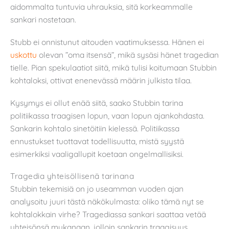
aidommalta tuntuvia uhrauksia, sitä korkeammalle
sankari nostetaan.
Stubb ei onnistunut aitouden vaatimuksessa. Hänen ei
uskottu
olevan ”oma itsensä”, mikä sysäsi hänet tragedian
tielle. Pian spekulaatiot siitä, mikä tulisi koitumaan Stubbin
kohtaloksi, ottivat enenevässä määrin julkista tilaa.
Kysymys ei ollut enää siitä, saako Stubbin tarina
politiikassa traagisen lopun, vaan lopun ajankohdasta.
Sankarin kohtalo sinetöitiin kielessä. Politiikassa
ennustukset tuottavat todellisuutta, mistä syystä
esimerkiksi vaaligallupit koetaan ongelmallisiksi.
Tragedia yhteisöllisenä tarinana
Stubbin tekemisiä on jo useamman vuoden ajan
analysoitu juuri tästä näkökulmasta: oliko tämä nyt se
kohtalokkain virhe? Tragediassa sankari saattaa vetää
yhteisönsä mukanaan, jolloin sankarin traagisuus