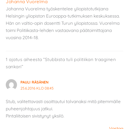
Johanna Vuorelma
Johanna Vuorelma työskentelee yliopistotutkijana
Helsingin yliopiston Eurooppa-tutkimuksen keskuksessa.
Hän on valtio-opin dosentti Turun yliopistossa. Vuorelma
toimi Politiikasta-lehden vastaavana päätoimittajana
vuosina 2014–18.
1 ajatus aiheesta “Stubbista tuli politiikan traaginen
sankari”
PAULI RÄSÄNEN
25.6.2016 KLO 08:45
Stub, valitettavasti osoittautui tolvanaksi mitä pitemmälle
puheenjohtajuus jatkui.
Pintaliitoisen sivistynyt yksilö.
Vastaa