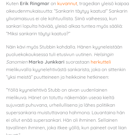
Kuten
Erik Ringmar
on
kuvannut
, tragedian yleisö kaipaa
oikeudenmukaisuutta: ”Sankarin täytyy kaatua!” Sankarin
ylivoimaisuus ei ole kohtuullista. Siinä vaiheessa, kun
sankari lopulta häviää, yleisö alkaa tuntea myös sääliä:
”Miksi sankarin täytyi kaatua?”
Näin kävi myös Stubbin kohdalla. Hänen kyyneleistään
puoluekokouksessa tuli etusivun uutinen.
Helsingin
Sanomien
Marko Junkkari
suorastaan
herkutteli
mielikuvalla kyynelehtivästä sankarista, joka on sittenkin
”yksi meistä” puutteineen ja heikkoine hetkineen:
”Yöllä kyynelehtivä Stubb on aivan uudenlainen
mielikuva. Hänet on totuttu näkemään useaa kieltä
sujuvasti puhuvana, urheilullisena ja lähes politiikan
supersankaria muistuttavana hahmona. Lauantaina hän
ei ollut enää supersankari. Hän oli ihminen. Sellainen
tavallinen ihminen, joka itkee yöllä, kun paineet ovat liian