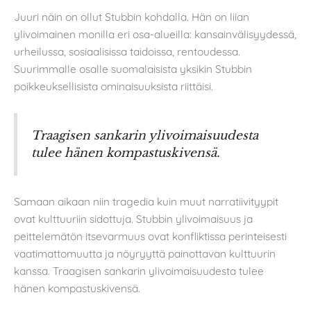
Juuri näin on ollut Stubbin kohdalla. Hän on liian
ylivoimainen monilla eri osa-alueilla: kansainvälisyydessä,
urheilussa, sosiaalisissa taidoissa, rentoudessa.
Suurimmalle osalle suomalaisista yksikin Stubbin
poikkeuksellisista ominaisuuksista riittäisi.
Traagisen sankarin ylivoimaisuudesta
tulee hänen kompastuskivensä.
Samaan aikaan niin tragedia kuin muut narratiivityypit
ovat kulttuuriin sidottuja. Stubbin ylivoimaisuus ja
peittelemätön itsevarmuus ovat konfliktissa perinteisesti
vaatimattomuutta ja nöyryyttä painottavan kulttuurin
kanssa. Traagisen sankarin ylivoimaisuudesta tulee
hänen kompastuskivensä.