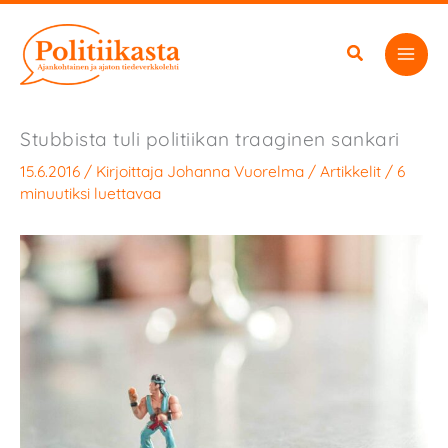
Siirry
sisältöön
Stubbista tuli politiikan traaginen sankari
15.6.2016
/ Kirjoittaja
Johanna Vuorelma
/
Artikkelit
/
6
minuutiksi luettavaa