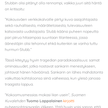
Stubbin olisi pitänyt olla rennompi, vaikka juuri siitä häntä
on kritisoitu:
”Kokousväen verkkokalvoille piirtyi kuva asiajohtajasta
sekä rauhallisesta, määrätietoisesta, tulevaisuuteen
katsovasta uudistajasta. Stubb käänsi puheen nopeutta
pari piirua hitaampaa suuntaan tilanteessa, jossa
äänestäjiin olisi tehonnut ehkä kuitenkin se vanha tuttu
hurmuri-Stubb.”
Tässä kiteytyy hyvin tragedian paradoksaalisuus: samat
ominaisuudet, jotka nostavat sankarin menestykseen,
johtavat hänen häviöönsä. Sankarin on lähes mahdotonta
vaikuttaa kohtaloonsa siinä vaiheessa, kun yleisö janoaa
traagista loppua.
”Kokoomusmessias mokasi liian usein”,
Suomen
Kuvalehden
Tuomo Lappalainen
kirjoitti
puheenjohtajavaalin jälkeen. Yhtä hyvin voisi sanoa, että