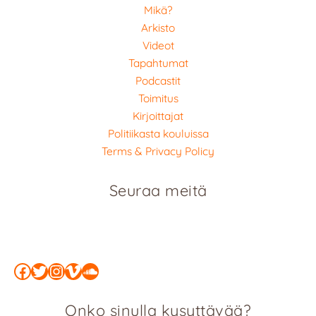
Mikä?
Arkisto
Videot
Tapahtumat
Podcastit
Toimitus
Kirjoittajat
Politiikasta kouluissa
Terms & Privacy Policy
Seuraa meitä
Facebook
Twitter
Instagram
Vimeo
SoundCloud
Onko sinulla kysyttävää?