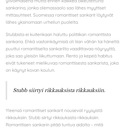
ylivoimaisena mutta ennen kaikkea oikeutettuna
sankarina, jonka olemassaolo saa lähes myyttiset
mittasuhteet. Suomessa romanttiset sankarit löytyvät
lähes yksinomaan urheilun puolelta.
Stubbista ei kuitenkaan haluttu politiikan romanttista
sankaria. Ehkä vastoinkäymisiä oli liian vähän tai häneltä
puuttui romanttiselta sankarilta vaadittavaa nöyryyttä,
joka saa yleisön liikuttumaan. Rento ja kepeä habitus
eivät tukeneet mielikuvaa romanttisesta sankarista, joka
on käynyt kovan koulun.
Stubb siirtyi rikkauksista rikkauksiin.
Yleensä romanttiset sankarit nousevat ryysyistä
rikkauksiin. Stubb siirtyi rikkauksista rikkauksiin.
Romanttisen sankarin pitää tuntua aidolta – mitä