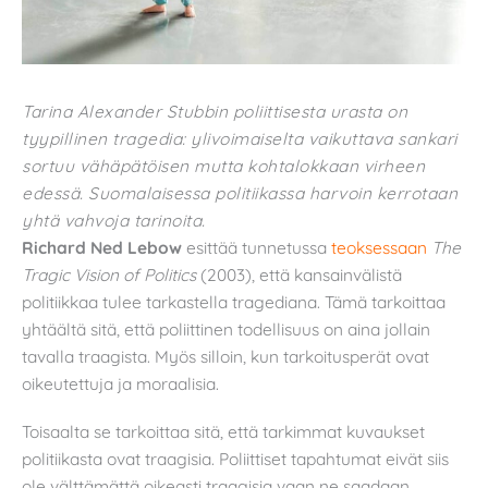
Tarina Alexander Stubbin poliittisesta urasta on
tyypillinen tragedia: ylivoimaiselta vaikuttava sankari
sortuu vähäpätöisen mutta kohtalokkaan virheen
edessä. Suomalaisessa politiikassa harvoin kerrotaan
yhtä vahvoja tarinoita.
Richard Ned Lebow
esittää tunnetussa
teoksessaan
The
Tragic Vision of Politics
(2003), että kansainvälistä
politiikkaa tulee tarkastella tragediana. Tämä tarkoittaa
yhtäältä sitä, että poliittinen todellisuus on aina jollain
tavalla traagista. Myös silloin, kun tarkoitusperät ovat
oikeutettuja ja moraalisia.
Toisaalta se tarkoittaa sitä, että tarkimmat kuvaukset
politiikasta ovat traagisia. Poliittiset tapahtumat eivät siis
ole välttämättä oikeasti traagisia vaan ne saadaan