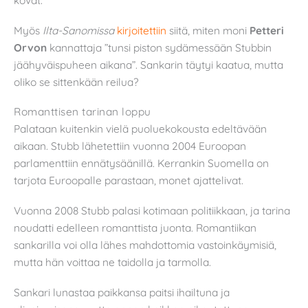
kovat.”
Myös
Ilta-Sanomissa
kirjoitettiin
siitä, miten moni
Petteri
Orvon
kannattaja ”tunsi piston sydämessään Stubbin
jäähyväispuheen aikana”. Sankarin täytyi kaatua, mutta
oliko se sittenkään reilua?
Romanttisen tarinan loppu
Palataan kuitenkin vielä puoluekokousta edeltävään
aikaan. Stubb lähetettiin vuonna 2004 Euroopan
parlamenttiin ennätysäänillä. Kerrankin Suomella on
tarjota Euroopalle parastaan, monet ajattelivat.
Vuonna 2008 Stubb palasi kotimaan politiikkaan, ja tarina
noudatti edelleen romanttista juonta. Romantiikan
sankarilla voi olla lähes mahdottomia vastoinkäymisiä,
mutta hän voittaa ne taidolla ja tarmolla.
Sankari lunastaa paikkansa paitsi ihailtuna ja