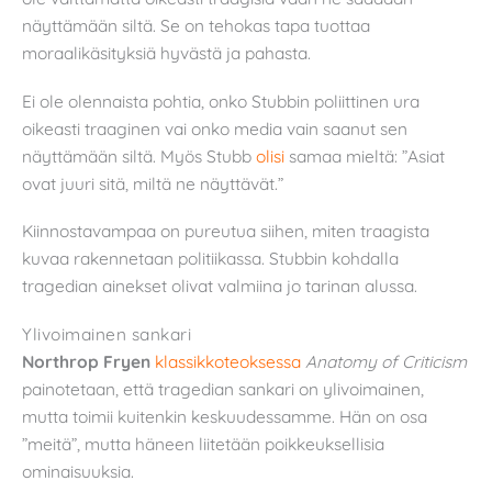
näyttämään siltä. Se on tehokas tapa tuottaa
moraalikäsityksiä hyvästä ja pahasta.
Ei ole olennaista pohtia, onko Stubbin poliittinen ura
oikeasti traaginen vai onko media vain saanut sen
näyttämään siltä. Myös Stubb
olisi
samaa mieltä: ”Asiat
ovat juuri sitä, miltä ne näyttävät.”
Kiinnostavampaa on pureutua siihen, miten traagista
kuvaa rakennetaan politiikassa. Stubbin kohdalla
tragedian ainekset olivat valmiina jo tarinan alussa.
Ylivoimainen sankari
Northrop Fryen
klassikkoteoksessa
Anatomy of Criticism
painotetaan, että tragedian sankari on ylivoimainen,
mutta toimii kuitenkin keskuudessamme. Hän on osa
”meitä”, mutta häneen liitetään poikkeuksellisia
ominaisuuksia.