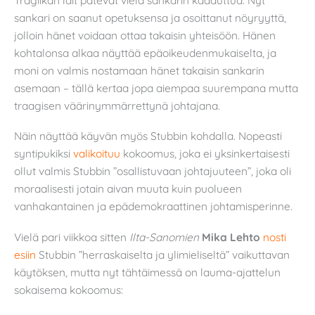
sankari on saanut opetuksensa ja osoittanut nöyryyttä,
jolloin hänet voidaan ottaa takaisin yhteisöön. Hänen
kohtalonsa alkaa näyttää epäoikeudenmukaiselta, ja
moni on valmis nostamaan hänet takaisin sankarin
asemaan – tällä kertaa jopa aiempaa suurempana mutta
traagisen väärinymmärrettynä johtajana.
Näin näyttää käyvän myös Stubbin kohdalla. Nopeasti
syntipukiksi
valikoituu
kokoomus, joka ei yksinkertaisesti
ollut valmis Stubbin ”osallistuvaan johtajuuteen”, joka oli
moraalisesti jotain aivan muuta kuin puolueen
vanhakantainen ja epädemokraattinen johtamisperinne.
Vielä pari viikkoa sitten
Ilta-Sanomien
Mika Lehto
nosti
esiin
Stubbin ”herraskaiselta ja ylimieliseltä” vaikuttavan
käytöksen, mutta nyt tähtäimessä on lauma-ajattelun
sokaisema kokoomus: