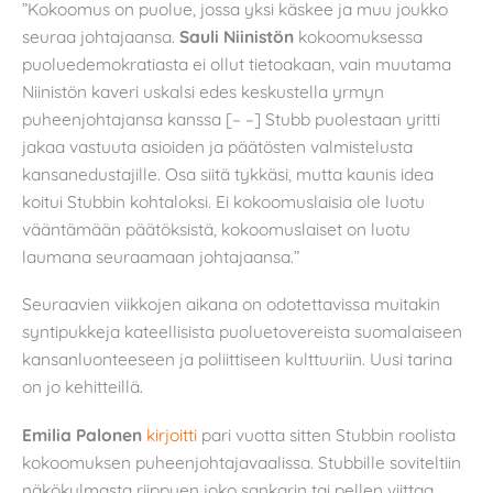
”Kokoomus on puolue, jossa yksi käskee ja muu joukko
seuraa johtajaansa.
Sauli Niinistön
kokoomuksessa
puoluedemokratiasta ei ollut tietoakaan, vain muutama
Niinistön kaveri uskalsi edes keskustella yrmyn
puheenjohtajansa kanssa [– –] Stubb puolestaan yritti
jakaa vastuuta asioiden ja päätösten valmistelusta
kansanedustajille. Osa siitä tykkäsi, mutta kaunis idea
koitui Stubbin kohtaloksi. Ei kokoomuslaisia ole luotu
vääntämään päätöksistä, kokoomuslaiset on luotu
laumana seuraamaan johtajaansa.”
Seuraavien viikkojen aikana on odotettavissa muitakin
syntipukkeja kateellisista puoluetovereista suomalaiseen
kansanluonteeseen ja poliittiseen kulttuuriin. Uusi tarina
on jo kehitteillä.
Emilia Palonen
kirjoitti
pari vuotta sitten Stubbin roolista
kokoomuksen puheenjohtajavaalissa. Stubbille soviteltiin
näkökulmasta riippuen joko sankarin tai pellen viittaa.