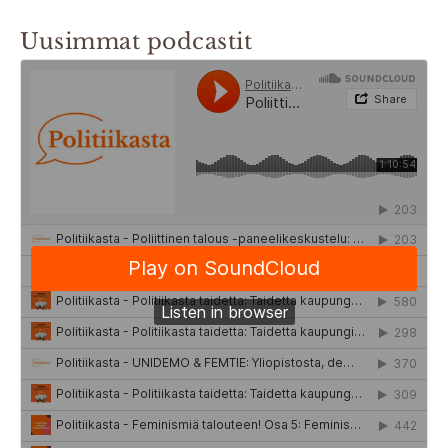
Uusimmat podcastit