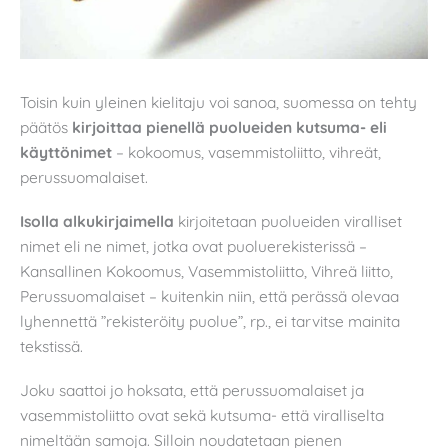
Toisin kuin yleinen kielitaju voi sanoa, suomessa on tehty
päätös
kirjoittaa pienellä puolueiden kutsuma- eli
käyttönimet
– kokoomus, vasemmistoliitto, vihreät,
perussuomalaiset.
Isolla alkukirjaimella
kirjoitetaan puolueiden viralliset
nimet eli ne nimet, jotka ovat puoluerekisterissä –
Kansallinen Kokoomus, Vasemmistoliitto, Vihreä liitto,
Perussuomalaiset – kuitenkin niin, että perässä olevaa
lyhennettä ”rekisteröity puolue”, rp., ei tarvitse mainita
tekstissä.
Joku saattoi jo hoksata, että perussuomalaiset ja
vasemmistoliitto ovat sekä kutsuma- että viralliselta
nimeltään samoja. Silloin noudatetaan pienen