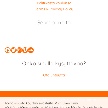
Politiikasta kouluissa
Terms & Privacy Policy
Seuraa meitä
Facebook
Twitter
Instagram
Vimeo
SoundCloud
Onko sinulla kysyttävää?
Ota yhteyttä
Copyright © 2026 Politiikasta
ISSN 2323-7090
:
Terms &
Tämä sivusto käyttää evästeitä. Voit lukea lisää
Privacy Policy
käyttämistämme evästeistä tai poistaa ne käytöstä
asetuksista
.