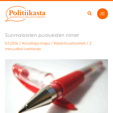
Siirry
sisältöön
Suomalaisten puolueiden nimet
6.1.2016
/ Kirjoittaja
maija
/
Kielenhuoltovinkit
/
2
minuutiksi luettavaa