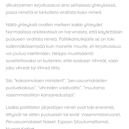
alkukirjaimen kirjoitusasua aina sellaisissa yhteyksissä,
joissa nimellä ei tarkoiteta virallista koko nimeä.
Näitä yhteyksiä ovatkin melkein kaikki yhteydet.
Normaalissa arkitekstissä on harvinaista, että käytettäisiin
puolueen virallista nimeä. Politiikantutkijalle se on toki
todennäköisempää kuin monelle muulle, eli kirjoitusasua
voi joutua miettimään. Helppo muistisääntö
sovellettavaksi on kuitenkin, ettei koskaan Vihreät, vaan
joko vihreät tai Vihreä liitto.
Siis: ”kokoomuksen ministerit”, ”perussuomalaisten
puoluekokous”, ”vihreiden vaalivoitto”, ”muutama
vasemmistoliiton kansanedustaja”.
Lisäksi poliittisten järjestöjen nimet ovat toki erisnimiä,
liittyivät ne sitten puolueisiin tai eivät: Vasemmistonuoret,
Perussuomalaiset Naiset, Espoon Sitoutumattomat,
Nuoret Kotkat.