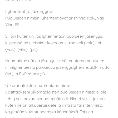
Lyhenteet ja jäsenyydet
Puolueiden nimien lyhenteet ovat erisnimiä: Kok., Vas.,
Vihr., PS.
Silloin kuitenkin, jos lyhennetään puolueen jäsenyys,
kyseessä on yleisnimi: kokoomuslainen eli (kok.), tai
(vas.), (vihr.), (ps.).
Huomatkaa näissä jäsenyyksissä muutama puolueen
nimilyhenteestä poikkeava jäsenyyslyhenne: SDP mutta
(sd.) ja RKP mutta (r.)
Ulkomaalaisten puolueiden nimet
Käsittääkseni ulkomaalaisten puolueiden nimistä ei ole
tehty vastaavaa periaatepäätöstä. Nimet voi kirjoittaa
kuten ne on alkuperäiskielellä ilmaistu tai sitten niistä
käytetään vakiintuneempia käännöksiä. Toisista