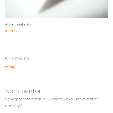
Ajanilmauksista
8.11.2017
Kirjoittajasta
maija
Kommentoi
Sähköpostiosoitettasi ei julkaista.
Pakolliset kentät on
merkitty
*