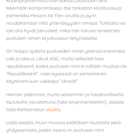
kirjainjärjestelmistä litteroidessa joudutaan aina
tekemään kompromisseja. Itse tarkastan kirjoitusasuja
esimerkiksi Hesarin tai Ylen sivuilta ja pyrin
noudattamaan niitä yhtenäisyyden nimissä. Tutkijalla voi
toki olla hyvät perusteet, miksi hän haluaa lanseerata
puolueen nimen kirjoitusasun tietynlaiseksi.
On helppo ajatella puolueiden nimet yleensä erisnimiksi:
Laki ja oikeus, Likud, ANC, mutta selkeästi taas
republikaanit, koska puolueen nimi ei millään muotoa ole
”Republikaanit”, vaan kyseessä on samanlainen
käyttönimi kuin vaikkapa ”vihreät”.
Hieman pidemmin, mutta selvemmin ja havainnollisella
taulukolla varustettuna (laita kirjanmerkkeihin!), asiasta
lisää Kielitoimiston
sivuilla
.
Lisää asiasta, muun muassa päätöksen taustasta sekä
yhdyssanoista, joiden osana on puolueen nimi: