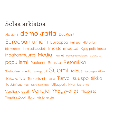
Selaa arkistoa
demokratia
DocPoint
Aktivismi
Euroopan unioni
Eurooppa
Historia
hallitus
ilmastonmuutos
Ihmisoikeudet
Kysy politiikasta
Identiteetti
Media
Maahanmuutto
nuoret
podcast
Perussuomalaiset
populismi
Retoriikka
Ranska
Puolueet
Suomi
talous
Sosiaalinen media
sukupuoli
talouspolitiikka
Turvallisuuspolitiikka
Tasa-arvo
Terrorismi
Turkki
Tutkimus
Ulkopolitiikka
Uskonto
työ
Ukrainan kriisi
Venäjä
Yhdysvallat
Yliopisto
Vaalianalyysit
Ympäristöpolitiikka
Äärioikeisto