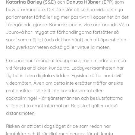
Katarina Barley
(S&D) och
Danuta Hübner
(EPP) som
huvudförhandlare. Det återstår att se huruvida det nya
parlamentet förhåller sig mer positivt till öppenhet än det
föregående gjorde. Kommissionens vice ordförande Věra
Jourová har intygat att förhandlingarna fortsätter så
snart som möjligt (och det har hänt) och att öppenheten i
lobbyverksamheten också gäller virtuella möten.
Coronan har förändrat lobbypraxis, men mindre än man
vid första anblicken kunde tro. Lobbyverksamheten har
flyttat in i den digitala världen. Fysiska träffar har blivit
videomöten. Även om detta inte ersätter träffar ansikte
mot ansikte – särskilt inte korridorsamtal eller
cocktailmingel – är tjänstemännen och beslutsfattarna
villiga att ta emot information. Registret gäller också
distansmöten.
Risken är att det i dagsläget är de som redan har
kontakter och tillräckligt med pengar för att knyta