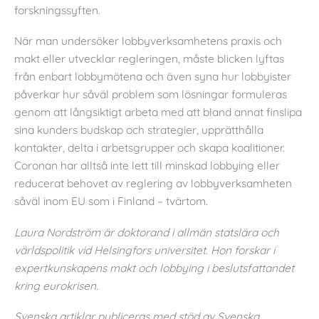
forskningssyften.
När man undersöker lobbyverksamhetens praxis och
makt eller utvecklar regleringen, måste blicken lyftas
från enbart lobbymötena och även syna hur lobbyister
påverkar hur såväl problem som lösningar formuleras
genom att långsiktigt arbeta med att bland annat finslipa
sina kunders budskap och strategier, upprätthålla
kontakter, delta i arbetsgrupper och skapa koalitioner.
Coronan har alltså inte lett till minskad lobbying eller
reducerat behovet av reglering av lobbyverksamheten
såväl inom EU som i Finland – tvärtom.
Laura Nordström är doktorand i allmän statslära och
världspolitik vid Helsingfors universitet. Hon forskar i
expertkunskapens makt och lobbying i beslutsfattandet
kring eurokrisen.
Svenska artiklar publiceras med stöd av Svenska