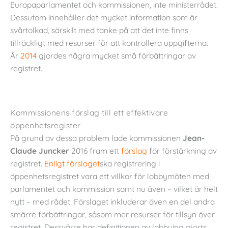
Europaparlamentet och kommissionen, inte ministerrådet.
Dessutom innehåller det mycket information som är
svårtolkad, särskilt med tanke på att det inte finns
tillräckligt med resurser för att kontrollera uppgifterna.
År
2014
gjordes några mycket små förbättringar av
registret.
Kommissionens förslag till ett effektivare
öppenhetsregister
På grund av dessa problem lade kommissionen
Jean-
Claude Juncker
2016 fram ett
förslag
för förstärkning av
registret.
Enligt förslaget
ska registrering i
öppenhetsregistret vara ett villkor för lobbymöten med
parlamentet och kommission samt nu även – vilket är helt
nytt – med rådet. Förslaget inkluderar även en del andra
smärre förbättringar, såsom mer resurser för tillsyn över
registret. Dessvärre har definitionen av lobbying gjorts