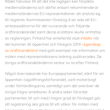
Rådet hänvisar till att det inte lagligen kan förplikta
medlemsländerna och därför enbart rekommenderar
medlemsländernas EU-representationer att ansluta sig
till registret. Kommissionen föreslog å sin sida att EU-
ambassadörerna för det nuvarande och följande
ordförandelandet samt deras ersättare skulle omfattas
av regleringen. Finland har emellertid visat
initiativ
när
det kommer till öppenhet och föregick 2019
i egenskap
av ordförandeland
med gott exempel när information om
möten med representationens ledning publicerades. De
övriga ordförandeländerna verkar nu ta efter Finland.
Något överraskande har Europaparlamentet, känt för sin
öppenhet i lagstiftningsförfarandet, varit motsträvigt
under förhandlingarna, samtidigt som det avkräver de
övriga högre ambitioner. Å andra sidan förordar
parlamentet, till och med i högre grad än förslaget gör,
att registrering ska göras till ett villkor för möten med