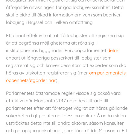
åtföljande anvisningen för god lobbyverksamhet. Detta
skulle bidra till ökad information om vem som bedriver
lobbying i Bryssel och i vilken omfattning.
Ett annat effektivt sätt att få lobbyister att registrera sig
är att begränsa möjligheterna att röra sig i
institutionernas byggnader. Europaparlamentet
delar
enbart ut långvariga passerkort till lobbyister som
registrerat sig och kräver dessutom att experter som ska
höras av utskotten registrerar sig (mer
om parlamentets
öppenhetsåtgärder här
).
Parlamentets åtstramade regler visade sig också vara
effektiva när Monsanto 2017 nekades tillträde till
parlamentet efter att företaget vägrat att höras gällande
säkerheten i glyfosaterna i dess produkter. Å andra sidan
utsträcktes detta inte till andra aktörer, såsom konsulter
och paraplyorganisationer, som företrädde Monsanto. Ett