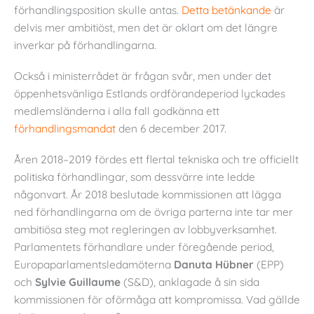
förhandlingsposition skulle antas.
Detta betänkande
är
delvis mer ambitiöst, men det är oklart om det längre
inverkar på förhandlingarna.
Också i ministerrådet är frågan svår, men under det
öppenhetsvänliga Estlands ordförandeperiod lyckades
medlemsländerna i alla fall godkänna ett
förhandlingsmandat
den 6 december 2017.
Åren 2018–2019 fördes ett flertal tekniska och tre officiellt
politiska förhandlingar, som dessvärre inte ledde
någonvart. År 2018 beslutade kommissionen att lägga
ned förhandlingarna om de övriga parterna inte tar mer
ambitiösa steg mot regleringen av lobbyverksamhet.
Parlamentets förhandlare under föregående period,
Europaparlamentsledamöterna
Danuta Hübner
(EPP)
och
Sylvie Guillaume
(S&D), anklagade å sin sida
kommissionen för oförmåga att kompromissa. Vad gällde