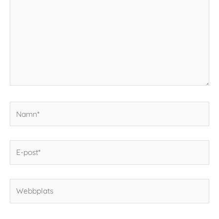
Namn*
E-
post*
Webbplats