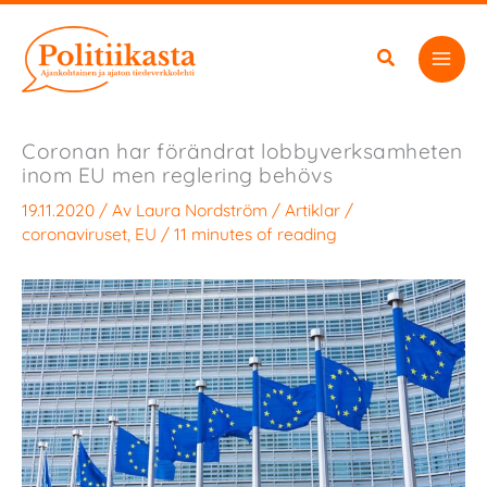
Hoppa
till
innehåll
Coronan har förändrat lobbyverksamheten
inom EU men reglering behövs
19.11.2020
/ Av
Laura Nordström
/
Artiklar
/
coronaviruset
,
EU
/
11 minutes of reading