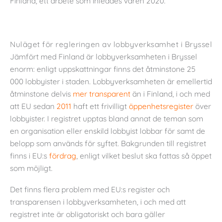
Finland, ett arbete som inleddes våren 2020.
Nuläget för regleringen av lobbyverksamhet i Bryssel
Jämfört med Finland är lobbyverksamheten i Bryssel
enorm: enligt uppskattningar finns det åtminstone 25
000 lobbyister i staden. Lobbyverksamheten är emellertid
åtminstone delvis
mer transparent
än i Finland, i och med
att EU sedan
2011
haft ett frivilligt
öppenhetsregister
över
lobbyister. I registret upptas bland annat de teman som
en organisation eller enskild lobbyist lobbar för samt de
belopp som används för syftet. Bakgrunden till registret
finns i EU:s
fördrag
, enligt vilket beslut ska fattas så öppet
som möjligt.
Det finns flera problem med EU:s register och
transparensen i lobbyverksamheten, i och med att
registret inte är obligatoriskt och bara gäller