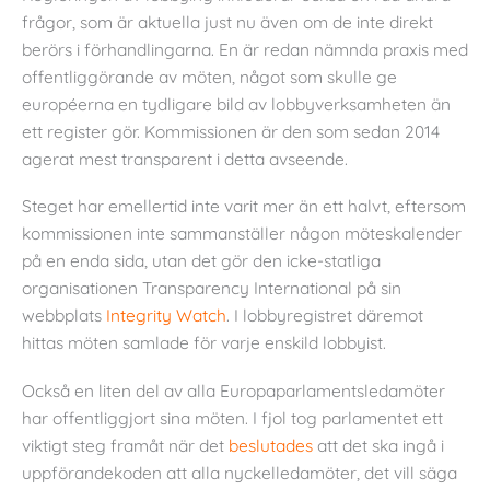
frågor, som är aktuella just nu även om de inte direkt
berörs i förhandlingarna. En är redan nämnda praxis med
offentliggörande av möten, något som skulle ge
européerna en tydligare bild av lobbyverksamheten än
ett register gör. Kommissionen är den som sedan 2014
agerat mest transparent i detta avseende.
Steget har emellertid inte varit mer än ett halvt, eftersom
kommissionen inte sammanställer någon möteskalender
på en enda sida, utan det gör den icke-statliga
organisationen Transparency International på sin
webbplats
Integrity Watch
. I lobbyregistret däremot
hittas möten samlade för varje enskild lobbyist.
Också en liten del av alla Europaparlamentsledamöter
har offentliggjort sina möten. I fjol tog parlamentet ett
viktigt steg framåt när det
beslutades
att det ska ingå i
uppförandekoden att alla nyckelledamöter, det vill säga