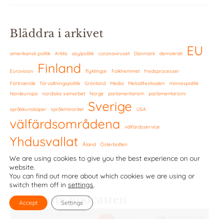
Bläddra i arkivet
EU
amerikansk politik
Arktis
asylpolitik
coronaviruset
Danmark
demokrati
Finland
Eurovision
flyktingar
Folkhemmet
fredsprocesser
Förtroende
förvaltningspolitik
Grönland
Media
Melodifestivalen
minnespolitik
Nordeuropa
nordiska samarbet
Norge
parlamentarism
parlamentarismi
Sverige
språkkunskaper
språkminoritet
USA
välfärdsområdena
välfärdsservice
Yhdysvallat
Åland
Österbotten
We are using cookies to give you the best experience on our
website.
You can find out more about which cookies we are using or
switch them off in
settings
.
De nyaste podcasten
Accept
Settings