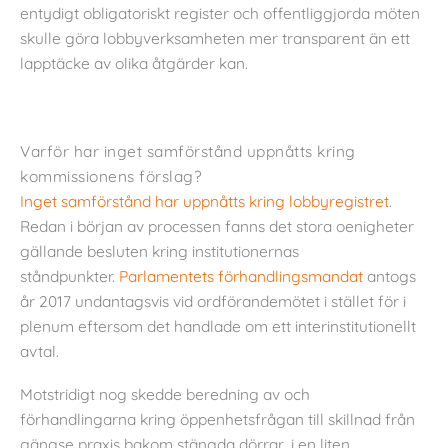
entydigt obligatoriskt register och offentliggjorda möten
skulle göra lobbyverksamheten mer transparent än ett
lapptäcke av olika åtgärder kan.
Varför har inget samförstånd uppnåtts kring
kommissionens förslag?
Inget samförstånd har uppnåtts kring lobbyregistret
.
Redan i början av processen fanns det stora oenigheter
gällande besluten kring institutionernas
ståndpunkter.
Parlamentets förhandlingsmandat
antogs
år 2017 undantagsvis vid ordförandemötet i stället för i
plenum eftersom det handlade om ett interinstitutionellt
avtal.
Motstridigt nog skedde beredning av och
förhandlingarna kring öppenhetsfrågan till skillnad från
gängse praxis bakom stängda dörrar, i en liten