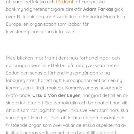
att vara ineffektiva och
fördömt
att Europeiska
bankmyndighetens tidigare direktör
Adam Farkas
gick
över till ledningen för Association of Financial Markets in
Europe, en organisation som lobbar för
investeringsbankernas intressen.
Med blicken mot framtiden: nya förhandlingar och
coronapandemins effekter på lobbyverksamheten
Sedan den senaste förhandlingsomgången kring
lobbyregistret, har ett nytt Europaparlament och en ny
kommission tillträtt makten. Kommissionens nuvarande
ordförande,
Ursula Von der Leyen
, har gjort det till en av
sina prioriteter att öka demokratin och betonat att hon vill
att allt som rör lagstiftningen, inklusive vem som hörs, ska
vara öppet. Hon har lovat att inrätta ett gemensamt och
fristående organ som övervakar de etiska aspekterna av
institutionernas verksamhet, men har hittills inte gett