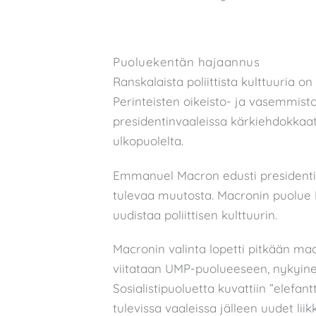
Puoluekentän hajaannus
Ranskalaista poliittista kulttuuria 
Perinteisten oikeisto- ja vasemmist
presidentinvaaleissa kärkiehdokkaat 
ulkopuolelta.
Emmanuel Macron edusti presidentinv
tulevaa muutosta. Macronin puolue R
uudistaa poliittisen kulttuurin.
Macronin valinta lopetti pitkään maa
viitataan UMP-puolueeseen, nykyinen
Sosialistipuoluetta kuvattiin ”elefan
tulevissa vaaleissa jälleen uudet liik