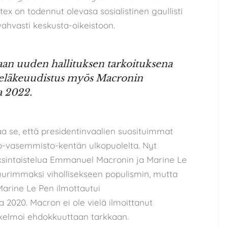
ex on todennut olevasa sosialistinen gaullisti
vahvasti keskusta-oikeistoon.
aan uuden hallituksen tarkoituksena
ty eläkeuudistus myös Macronin
a 2022.
aa se, että presidentinvaalien suosituimmat
to-vasemmisto-kentän ulkopuolelta. Nyt
aksintaistelua Emmanuel Macronin ja Marine Le
uurimmaksi vihollisekseen populismin, mutta
Marine Le Pen ilmottautui
2020. Macron ei ole vielä ilmoittanut
askelmoi ehdokkuuttaan tarkkaan.