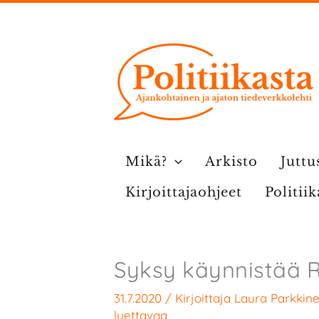
Siirry
sisältöön
Mikä?
Arkisto
Juttu
Kirjoittajaohjeet
Politii
Syksy käynnistää R
31.7.2020
/ Kirjoittaja
Laura Parkkin
luettavaa