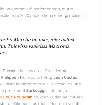
ella on enemmistö parlamentissa, mutta
 kesäkuussa 2020 puolue kärsi ennätysmäisen
 En Marche oli liike, joka halusi
rin. Tulevissa vaaleissa Macronia
eet.
 Ranskan hallitus erosi. Presidenttiä
 Philippen
tilalle astui hillitty
Jean Castex
.
poliittiset kommentaattorit. Castexia ja uutta
ään presidentti
Sarkozyyn
. Lehtien ja
in
Louc Roubanin
mukaan uuden hallituksen
istelty eläkeuudistus myös Macronin valinta