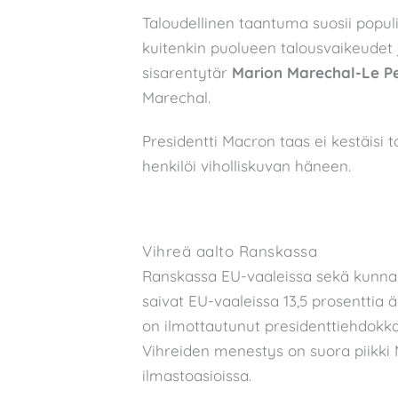
Taloudellinen taantuma suosii popul
kuitenkin puolueen talousvaikeudet 
sisarentytär
Marion Marechal-Le P
Marechal.
Presidentti Macron taas ei kestäisi toi
henkilöi viholliskuvan häneen.
Vihreä aalto Ranskassa
Ranskassa EU-vaaleissa sekä kunnall
saivat EU-vaaleissa 13,5 prosenttia 
on ilmottautunut presidenttiehdokkaa
Vihreiden menestys on suora piikki 
ilmastoasioissa.