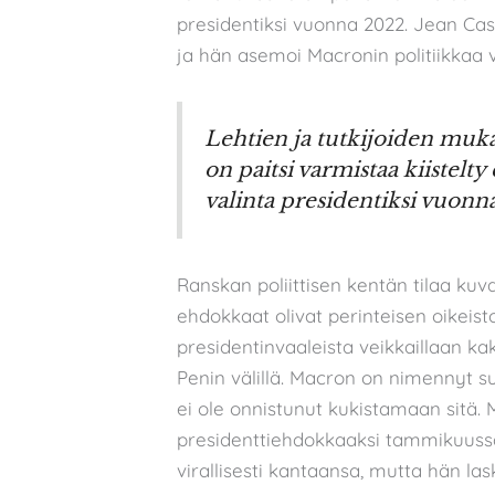
presidentiksi vuonna 2022. Jean Cast
ja hän asemoi Macronin politiikkaa 
Lehtien ja tutkijoiden muk
on paitsi varmistaa kiistel
valinta presidentiksi vuonn
Ranskan poliittisen kentän tilaa kuv
ehdokkaat olivat perinteisen oikeis
presidentinvaaleista veikkaillaan k
Penin välillä. Macron on nimennyt s
ei ole onnistunut kukistamaan sitä. 
presidenttiehdokkaaksi tammikuussa 
virallisesti kantaansa, mutta hän l