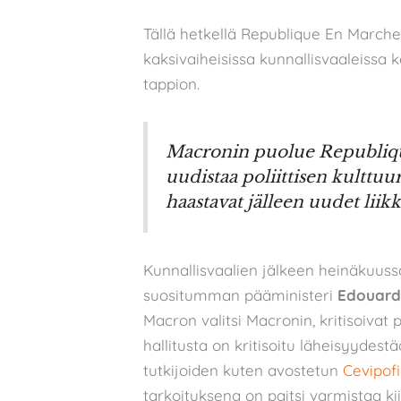
Tällä hetkellä Republique En March
kaksivaiheisissa kunnallisvaaleissa
tappion.
Macronin puolue Republique
uudistaa poliittisen kulttuu
haastavat jälleen uudet liikk
Kunnallisvaalien jälkeen heinäkuussa
suositumman pääministeri
Edouard
Macron valitsi Macronin, kritisoivat 
hallitusta on kritisoitu läheisyydest
tutkijoiden kuten avostetun
Cevipof
tarkoituksena on paitsi varmistaa ki