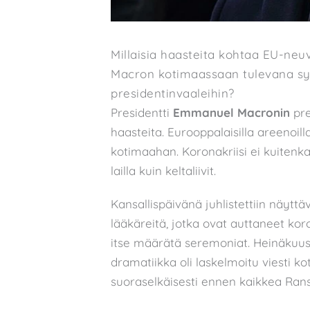
Millaisia haasteita kohtaa EU-ne
Macron kotimaassaan tulevana syk
presidentinvaaleihin?
Presidentti
Emmanuel Macronin
pre
haasteita. Eurooppalaisilla areenoilla
kotimaahan. Koronakriisi ei kuitenka
lailla kuin keltaliivit.
Kansallispäivänä juhlistettiin näyttä
lääkäreitä, jotka ovat auttaneet ko
itse määrätä seremoniat. Heinäkuus
dramatiikka oli laskelmoitu viesti k
suoraselkäisesti ennen kaikkea Rans