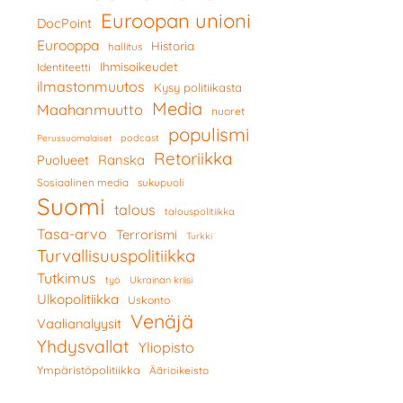
Euroopan unioni
DocPoint
Eurooppa
Historia
hallitus
Ihmisoikeudet
Identiteetti
ilmastonmuutos
Kysy politiikasta
Media
Maahanmuutto
nuoret
populismi
podcast
Perussuomalaiset
Retoriikka
Ranska
Puolueet
Sosiaalinen media
sukupuoli
Suomi
talous
talouspolitiikka
Tasa-arvo
Terrorismi
Turkki
Turvallisuuspolitiikka
Tutkimus
työ
Ukrainan kriisi
Ulkopolitiikka
Uskonto
Venäjä
Vaalianalyysit
Yhdysvallat
Yliopisto
Ympäristöpolitiikka
Äärioikeisto