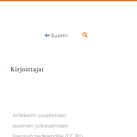
Suomi
s
Kirjoittajat
Artikkeliin sovelletaan
avoimen julkaisemisen
lisenssiä tiedelehdille (CC BY-