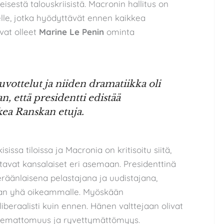
eisestä talouskriisistä. Macronin hallitus on
lle, jotka hyödyttävät ennen kaikkea
ovat olleet
Marine Le Penin
ominta
ottelut ja niiden dramatiikka oli
n, että presidentti edistää
kea Ranskan etuja.
sissa tiloissa ja Macronia on kritisoitu siitä,
ettavat kansalaiset eri asemaan. Presidenttinä
räänlaisena pelastajana ja uudistajana,
ssaan yhä oikeammalle. Myöskään
eraalisti kuin ennen. Hänen valttejaan olivat
ntemattomuus ja ryvettymättömyys.