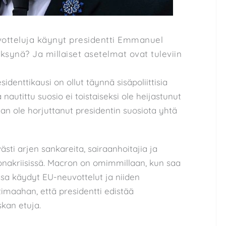
uvotteluja käynyt presidentti Emmanuel
synä? Ja millaiset asetelmat ovat tuleviin
sidenttikausi on ollut täynnä sisäpoliittisia
 nautittu suosio ei toistaiseksi ole heijastunut
an ole horjuttanut presidentin suosiota yhtä
västi arjen sankareita, sairaanhoitajia ja
ronakriisissä. Macron on omimmillaan, kun saa
sa käydyt EU-neuvottelut ja niiden
otimaahan, että presidentti edistää
kan etuja.