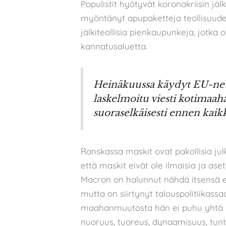
Populistit hyötyvät koronakriisin jälk
myöntänyt apupaketteja teollisuude
jälkiteollisia pienkaupunkeja, jotka 
kannatusaluetta.
Heinäkuussa käydyt EU-neuv
laskelmoitu viesti kotimaaha
suoraselkäisesti ennen kaik
Ranskassa maskit ovat pakollisia julki
että maskit eivät ole ilmaisia ja as
Macron on halunnut nähdä itsensä e
mutta on siirtynyt talouspolitiika
maahanmuutosta hän ei puhu yhtä lib
nuoruus, tuoreus, dynaamisuus, tu