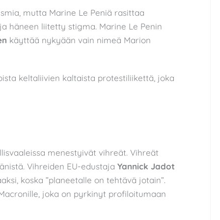
ismia, mutta Marine Le Peniä rasittaa
ja häneen liitetty stigma. Marine Le Penin
en
käyttää nykyään vain nimeä Marion
sta keltaliivien kaltaista protestiliikettä, joka
isvaaleissa menestyivät vihreät. Vihreät
äänistä. Vihreiden EU-edustaja
Yannick Jadot
ksi, koska ”planeetalle on tehtävä jotain”.
Macronille, joka on pyrkinyt profiloitumaan