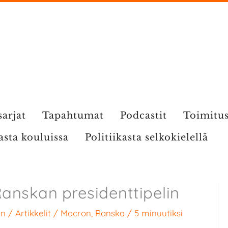
sarjat
Tapahtumat
Podcastit
Toimitu
kasta kouluissa
Politiikasta selkokielellä
anskan presidenttipelin
en
/
Artikkelit
/
Macron
,
Ranska
/
5 minuutiksi