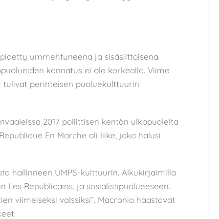
on pidetty ummehtuneena ja sisäsiittoisena.
opuolueiden kannatus ei ole korkealla. Viime
tulivat perinteisen puoluekulttuurin
aaleissa 2017 poliittisen kentän ulkopuolelta
epublique En Marche oli liike, joka halusi
ta hallinneen UMPS-kulttuurin. Alkukirjaimilla
 Les Republicains, ja sosialistipuolueeseen.
ttien viimeiseksi valssiksi”. Macronia haastavat
keet.