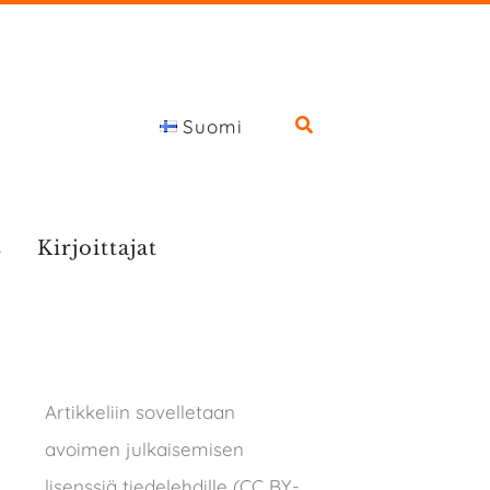
Suomi
s
Kirjoittajat
Artikkeliin sovelletaan
avoimen julkaisemisen
lisenssiä tiedelehdille (CC BY-