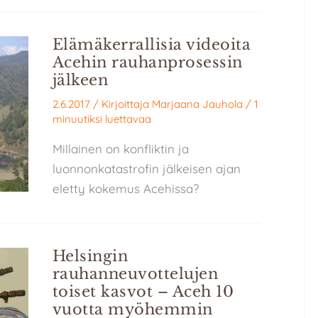
Elämäkerrallisia videoita
Acehin rauhanprosessin
jälkeen
2.6.2017
/ Kirjoittaja
Marjaana Jauhola
/
1
minuutiksi luettavaa
Millainen on konfliktin ja
luonnonkatastrofin jälkeisen ajan
eletty kokemus Acehissa?
Helsingin
rauhanneuvottelujen
toiset kasvot – Aceh 10
vuotta myöhemmin