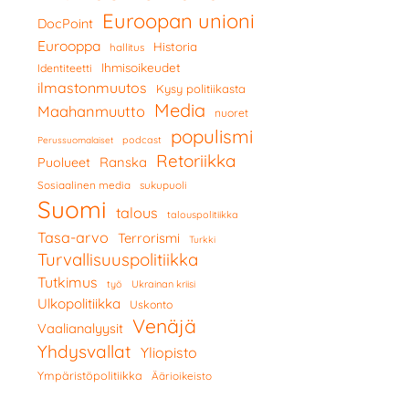
Euroopan unioni
DocPoint
Eurooppa
Historia
hallitus
Ihmisoikeudet
Identiteetti
ilmastonmuutos
Kysy politiikasta
Media
Maahanmuutto
nuoret
populismi
podcast
Perussuomalaiset
Retoriikka
Ranska
Puolueet
Sosiaalinen media
sukupuoli
Suomi
talous
talouspolitiikka
Tasa-arvo
Terrorismi
Turkki
Turvallisuuspolitiikka
Tutkimus
työ
Ukrainan kriisi
Ulkopolitiikka
Uskonto
Venäjä
Vaalianalyysit
Yhdysvallat
Yliopisto
Ympäristöpolitiikka
Äärioikeisto