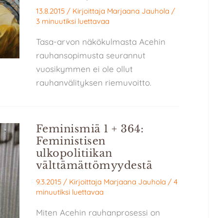
13.8.2015
/ Kirjoittaja
Marjaana Jauhola
/
3 minuutiksi luettavaa
Tasa-arvon näkökulmasta Acehin
rauhansopimusta seurannut
vuosikymmen ei ole ollut
rauhanvälityksen riemuvoitto.
Feminismiä 1 + 364:
Feministisen
ulkopolitiikan
välttämättömyydestä
9.3.2015
/ Kirjoittaja
Marjaana Jauhola
/
4
minuutiksi luettavaa
Miten Acehin rauhanprosessi on