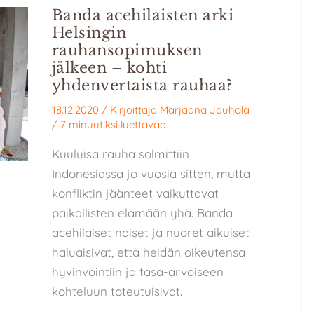
Banda acehilaisten arki
Helsingin
rauhansopimuksen
jälkeen – kohti
yhdenvertaista rauhaa?
18.12.2020
/ Kirjoittaja
Marjaana Jauhola
/
7 minuutiksi luettavaa
Kuuluisa rauha solmittiin
Indonesiassa jo vuosia sitten, mutta
konfliktin jäänteet vaikuttavat
paikallisten elämään yhä. Banda
acehilaiset naiset ja nuoret aikuiset
haluaisivat, että heidän oikeutensa
hyvinvointiin ja tasa-arvoiseen
kohteluun toteutuisivat.