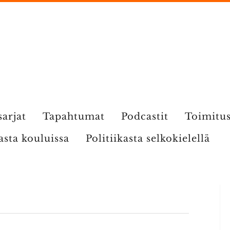
sarjat
Tapahtumat
Podcastit
Toimitu
kasta kouluissa
Politiikasta selkokielellä