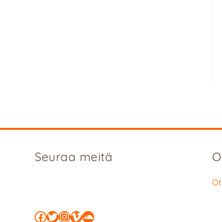
Seuraa meitä
O
Ot
Facebook
Twitter
Instagram
Vimeo
SoundCloud