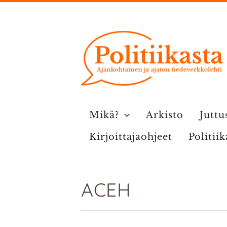
Siirry
sisältöön
Mikä?
Arkisto
Juttu
Kirjoittajaohjeet
Politii
ACEH