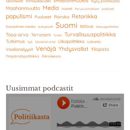
ilmastonmuutos
Ihmisoikeudet
Kysy politiikasta
Identiteetti
Media
Maahanmuutto
nuoret
podcast
Perussuomalaiset
populismi
Retoriikka
Ranska
Puolueet
Suomi
talous
Sosiaalinen media
sukupuoli
talouspolitiikka
Turvallisuuspolitiikka
Tasa-arvo
Terrorismi
Turkki
Tutkimus
Ulkopolitiikka
Uskonto
työ
Ukrainan kriisi
Venäjä
Yhdysvallat
Yliopisto
Vaalianalyysit
Ympäristöpolitiikka
Äärioikeisto
Uusimmat podcastit