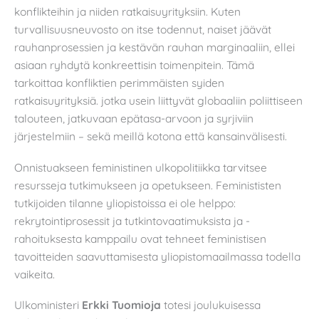
konflikteihin ja niiden ratkaisuyrityksiin. Kuten
turvallisuusneuvosto on itse todennut, naiset jäävät
rauhanprosessien ja kestävän rauhan marginaaliin, ellei
asiaan ryhdytä konkreettisin toimenpitein. Tämä
tarkoittaa konfliktien perimmäisten syiden
ratkaisuyrityksiä. jotka usein liittyvät globaaliin poliittiseen
talouteen, jatkuvaan epätasa-arvoon ja syrjiviin
järjestelmiin – sekä meillä kotona että kansainvälisesti.
Onnistuakseen feministinen ulkopolitiikka tarvitsee
resursseja tutkimukseen ja opetukseen. Feminististen
tutkijoiden tilanne yliopistoissa ei ole helppo:
rekrytointiprosessit ja tutkintovaatimuksista ja -
rahoituksesta kamppailu ovat tehneet feministisen
tavoitteiden saavuttamisesta yliopistomaailmassa todella
vaikeita.
Ulkoministeri
Erkki Tuomioja
totesi joulukuisessa