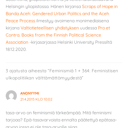
Helsingin yliopistossa. Hänen kirjansa
Scraps of Hope in
Banda Aceh: Gendered Urban Politics and the Aceh
Peace Process
ilmestyy avoimena monimediaisena
kirjana
Valtiotieteellisen yhdistyksen
uudessa
Pro et
Contra. Books from the Finnish Political Science
Association
-kirjasarjassa Helsinki University Pressiltä
18.12.2020.
3 ajatusta aiheesta “Feminismiä 1 + 364: Feministisen
ulkopolitiikan välttämättömyydestä”
ANONYYMI
21.4.2015 KLO 10:02
tasa-arvo on feminismiä tärkeämpää. Mitä feminismi
tarjoaa? Epä-tasavarvoista ennalta päätettyä epätasa-
arvoa jossa ei ole tasa-arvolle sijaa.