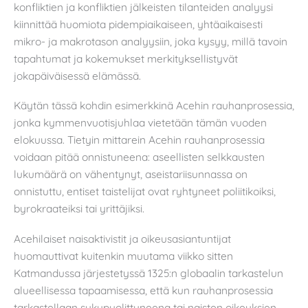
konfliktien ja konfliktien jälkeisten tilanteiden analyysi
kiinnittää huomiota pidempiaikaiseen, yhtäaikaisesti
mikro- ja makrotason analyysiin, joka kysyy, millä tavoin
tapahtumat ja kokemukset merkityksellistyvät
jokapäiväisessä elämässä.
Käytän tässä kohdin esimerkkinä Acehin rauhanprosessia,
jonka kymmenvuotisjuhlaa vietetään tämän vuoden
elokuussa. Tietyin mittarein Acehin rauhanprosessia
voidaan pitää onnistuneena: aseellisten selkkausten
lukumäärä on vähentynyt, aseistariisunnassa on
onnistuttu, entiset taistelijat ovat ryhtyneet poliitikoiksi,
byrokraateiksi tai yrittäjiksi.
Acehilaiset naisaktivistit ja oikeusasiantuntijat
huomauttivat kuitenkin muutama viikko sitten
Katmandussa järjestetyssä 1325:n globaalin tarkastelun
alueellisessa tapaamisessa, että kun rauhanprosessia
tarkastellaan sukupuolittuneena tai naisten oikeuksien