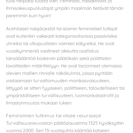
tulisi helpoksi tuosta vain. Feministit, naisaktivistit ja
ihmisoikeuspuolustajat ympäri maailman tietävät tämän
paremmin kuin hyvin!
Acehilaiset naisjärjestöt tai islamin feministiset tutkijat
ovat kuitenkin vaikeasti kategorisoitavissa passiivisiksi
uhreiksi tai ulkopuolisten voimien kätyreiksi. He ovat
vuosikymmeniä vaatineet oikeutta osallistua
lainsäädäntöä koskeviin päätöksiin sekä poliittisten
tavoitteiden määrittelyyn. He ovat tarjonneet olemassa
olevien mallien rinnalle näkökulmia, joissa pyritään
vastaamaan turvattomuuden monikasvoisuuteen,
liittyypä se sitten fyysiseen, poliittiseen, taloudelliseen tai
ympäristölliseen turvallisuuteen, luonnonkatastrofit ja
ilmastonmuutos mukaan lukien.
Feministinen tutkimus tarvitsee resursseja!
Turvallisuusneuvoston päätöslauselma 1325 hyväksyttiin
vuonna 2000. Sen 15-vuotisjuhla kääntää katseen