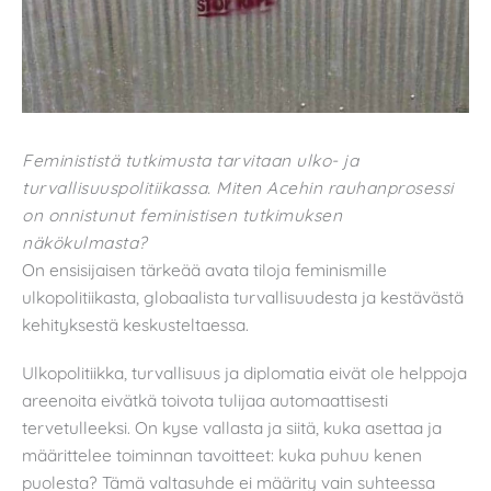
Feminististä tutkimusta tarvitaan ulko- ja
turvallisuuspolitiikassa. Miten Acehin rauhanprosessi
on onnistunut feministisen tutkimuksen
näkökulmasta?
On ensisijaisen tärkeää avata tiloja feminismille
ulkopolitiikasta, globaalista turvallisuudesta ja kestävästä
kehityksestä keskusteltaessa.
Ulkopolitiikka, turvallisuus ja diplomatia eivät ole helppoja
areenoita eivätkä toivota tulijaa automaattisesti
tervetulleeksi. On kyse vallasta ja siitä, kuka asettaa ja
määrittelee toiminnan tavoitteet: kuka puhuu kenen
puolesta? Tämä valtasuhde ei määrity vain suhteessa