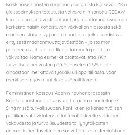
Kaikkinaisen naisten syrjinnän poistamista koskevan YK:n
yleissopimuksen toteutusta valvova niin sanottu CEDAW-
komitea on toistuvasti joutunut huomauttamaan Suomen
korkeista naisiin kohdistuvan väkivallan tilastoista sekä
moniperustaisen syrjinnän muodoista, jotka kohdistuvat
erityisesti maahanmuuttajaväestöön – joista moni
pakenee aseellisia konflikteja tai muuta poliittista
väkivaltaa. Nämä esimerkit osoittavat, että YK:n
turvallisuusneuvoston päätöslauselma 1325 ei ole
ainoastaan merkittävä työkalu ulkopolitiikassa, vaan
merkitsee myös muutoksia sisäpolitiikkaan.
Feministinen katsaus Acehin rauhanprosessiin
Kuinka onnistunut tai saavutettu rauha määritellään?
Siinä missä turvallisuuden, konfliktien ja kansainvälisen
politiikan valtavirtateoriat lähtevät liikkeelle valtioiden
vakaudesta ja turvallisuudesta tai lyhytaikaisten
operaatioiden tavoitteiden saavuttamisesta, feministinen