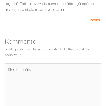
tarjoaa? Epä-tasavarvoista ennalta päätettyä epätasa-
arvoa jossa ei ole tasa-arvolle sijaa.
Vastaa
Kommentoi
Sähköpostiosoitettasi ei julkaista.
Pakolliset kentät on
merkitty
*
Kirjoita
tähän..