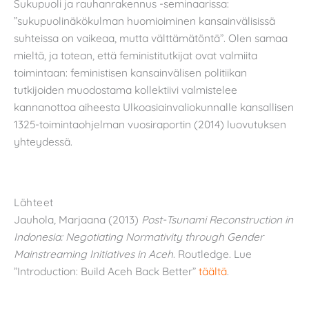
Sukupuoli ja rauhanrakennus -seminaarissa:
”sukupuolinäkökulman huomioiminen kansainvälisissä
suhteissa on vaikeaa, mutta välttämätöntä”. Olen samaa
mieltä, ja totean, että feministitutkijat ovat valmiita
toimintaan: feministisen kansainvälisen politiikan
tutkijoiden muodostama kollektiivi valmistelee
kannanottoa aiheesta Ulkoasiainvaliokunnalle kansallisen
1325-toimintaohjelman vuosiraportin (2014) luovutuksen
yhteydessä.
Lähteet
Jauhola, Marjaana (2013)
Post-Tsunami Reconstruction in
Indonesia: Negotiating Normativity through Gender
Mainstreaming Initiatives in Aceh
. Routledge. Lue
”Introduction: Build Aceh Back Better”
täältä
.