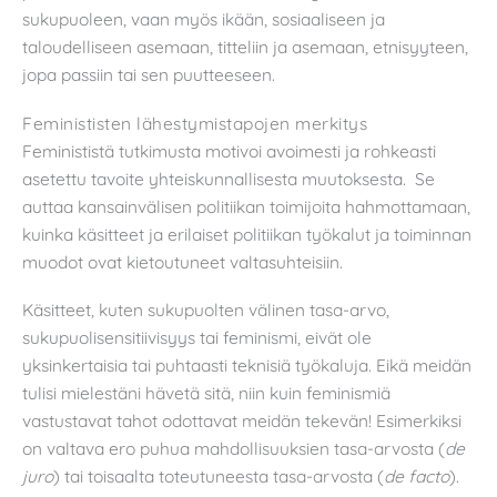
sukupuoleen, vaan myös ikään, sosiaaliseen ja
taloudelliseen asemaan, titteliin ja asemaan, etnisyyteen,
jopa passiin tai sen puutteeseen.
Feminististen lähestymistapojen merkitys
Feminististä tutkimusta motivoi avoimesti ja rohkeasti
asetettu tavoite yhteiskunnallisesta muutoksesta. Se
auttaa kansainvälisen politiikan toimijoita hahmottamaan,
kuinka käsitteet ja erilaiset politiikan työkalut ja toiminnan
muodot ovat kietoutuneet valtasuhteisiin.
Käsitteet, kuten sukupuolten välinen tasa-arvo,
sukupuolisensitiivisyys tai feminismi, eivät ole
yksinkertaisia tai puhtaasti teknisiä työkaluja. Eikä meidän
tulisi mielestäni hävetä sitä, niin kuin feminismiä
vastustavat tahot odottavat meidän tekevän! Esimerkiksi
on valtava ero puhua mahdollisuuksien tasa-arvosta (
de
juro
) tai toisaalta toteutuneesta tasa-arvosta (
de facto
).