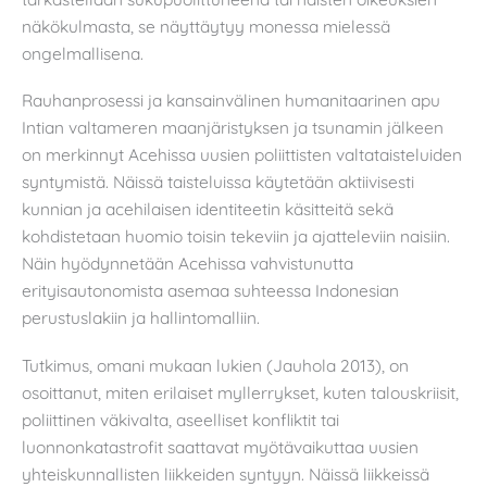
näkökulmasta, se näyttäytyy monessa mielessä
ongelmallisena.
Rauhanprosessi ja kansainvälinen humanitaarinen apu
Intian valtameren maanjäristyksen ja tsunamin jälkeen
on merkinnyt Acehissa uusien poliittisten valtataisteluiden
syntymistä. Näissä taisteluissa käytetään aktiivisesti
kunnian ja acehilaisen identiteetin käsitteitä sekä
kohdistetaan huomio toisin tekeviin ja ajatteleviin naisiin.
Näin hyödynnetään Acehissa vahvistunutta
erityisautonomista asemaa suhteessa Indonesian
perustuslakiin ja hallintomalliin.
Tutkimus, omani mukaan lukien (Jauhola 2013), on
osoittanut, miten erilaiset myllerrykset, kuten talouskriisit,
poliittinen väkivalta, aseelliset konfliktit tai
luonnonkatastrofit saattavat myötävaikuttaa uusien
yhteiskunnallisten liikkeiden syntyyn. Näissä liikkeissä