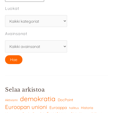
Luokat
Avainsanat
Selaa arkistoa
demokratia
DocPoint
Aktivismi
Euroopan unioni
Eurooppa
Historia
hallitus