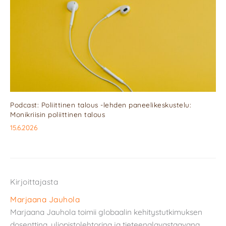
Podcast: Poliittinen talous -lehden paneelikeskustelu:
Monikriisin poliittinen talous
15.6.2026
Kirjoittajasta
Marjaana Jauhola
Marjaana Jauhola toimii globaalin kehitystutkimuksen
dosenttina, yliopistolehtorina ja tieteenalavastaavana