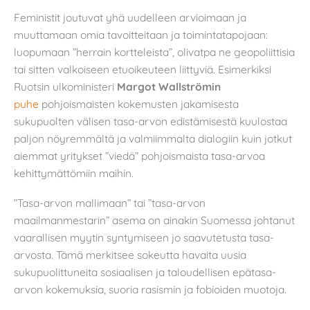
Feministit joutuvat yhä uudelleen arvioimaan ja
muuttamaan omia tavoitteitaan ja toimintatapojaan:
luopumaan ”herrain kortteleista”, olivatpa ne geopoliittisia
tai sitten valkoiseen etuoikeuteen liittyviä. Esimerkiksi
Ruotsin ulkoministeri
Margot Wallströmin
puhe
pohjoismaisten kokemusten jakamisesta
sukupuolten välisen tasa-arvon edistämisestä kuulostaa
paljon nöyremmältä ja valmiimmalta dialogiin kuin jotkut
aiemmat yritykset ”viedä” pohjoismaista tasa-arvoa
kehittymättömiin maihin.
”Tasa-arvon mallimaan” tai ”tasa-arvon
maailmanmestarin” asema on ainakin Suomessa johtanut
vaarallisen myytin syntymiseen jo saavutetusta tasa-
arvosta. Tämä merkitsee sokeutta havaita uusia
sukupuolittuneita sosiaalisen ja taloudellisen epätasa-
arvon kokemuksia, suoria rasismin ja fobioiden muotoja.