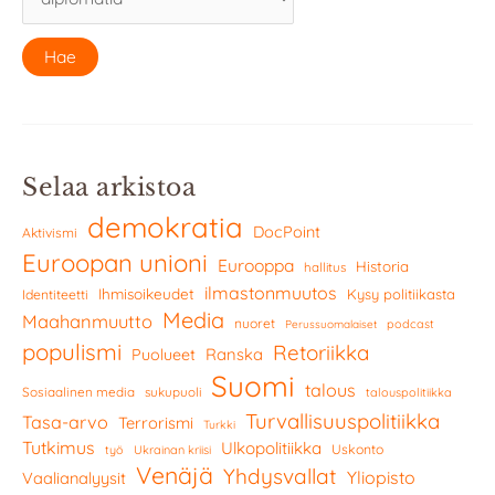
Selaa arkistoa
demokratia
DocPoint
Aktivismi
Euroopan unioni
Eurooppa
Historia
hallitus
ilmastonmuutos
Ihmisoikeudet
Kysy politiikasta
Identiteetti
Media
Maahanmuutto
nuoret
podcast
Perussuomalaiset
populismi
Retoriikka
Ranska
Puolueet
Suomi
talous
Sosiaalinen media
sukupuoli
talouspolitiikka
Turvallisuuspolitiikka
Tasa-arvo
Terrorismi
Turkki
Tutkimus
Ulkopolitiikka
Uskonto
työ
Ukrainan kriisi
Venäjä
Yhdysvallat
Yliopisto
Vaalianalyysit