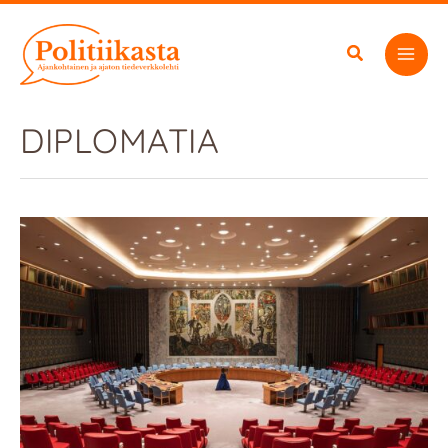
Siirry
sisältöön
DIPLOMATIA