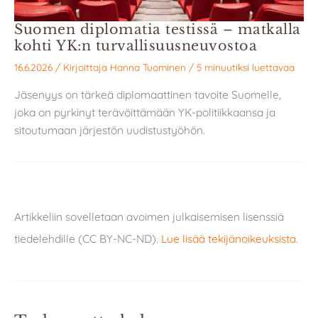
Suomen diplomatia testissä – matkalla
kohti YK:n turvallisuusneuvostoa
16.6.2026
/ Kirjoittaja
Hanna Tuominen
/
5 minuutiksi luettavaa
Jäsenyys on tärkeä diplomaattinen tavoite Suomelle,
joka on pyrkinyt terävöittämään YK-politiikkaansa ja
sitoutumaan järjestön uudistustyöhön.
Artikkeliin sovelletaan avoimen julkaisemisen lisenssiä
tiedelehdille (CC BY-NC-ND).
Lue lisää tekijänoikeuksista
.