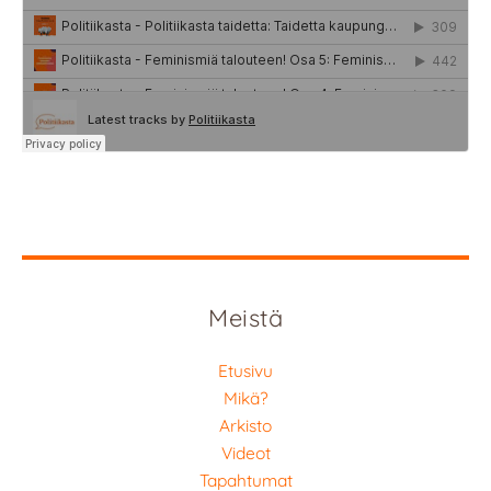
Meistä
Etusivu
Mikä?
Arkisto
Videot
Tapahtumat