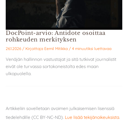
DocPoint-arvio: Antidote osoittaa
rohkeuden merkityksen
26.1.2026
/ Kirjoittaja
Eemil Mitikka
/
4 minuutiksi luettavaa
Venäjän hallinnon vastustajat ja sitä tutkivat journalistit
eivät ole turvassa sortokoneistolta edes maan
ulkopuolella.
Artikkeliin sovelletaan avoimen julkaisemisen lisenssiä
tiedelehdille (CC BY-NC-ND).
Lue lisää tekijänoikeuksista
.