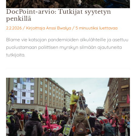
DocPoint-arvio: Tutkijat syytetyn
penkillä
2.2.2026
/ Kirjoittaja
Anssi Bwalya
/
5 minuutiksi luettavaa
Blame vie katsojan pandemioiden alkulähteille ja asettuu
puolustamaan poliittisen myrskyn silmään ajautuneita
tutkijoita.