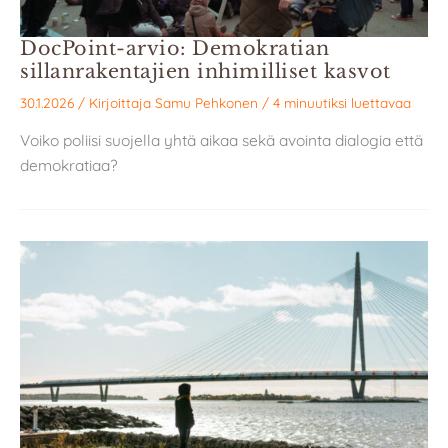
DocPoint-arvio: Demokratian
sillanrakentajien inhimilliset kasvot
30.1.2026
/ Kirjoittaja
Samu Pehkonen
/
4 minuutiksi luettavaa
Voiko poliisi suojella yhtä aikaa sekä avointa dialogia että
demokratiaa?