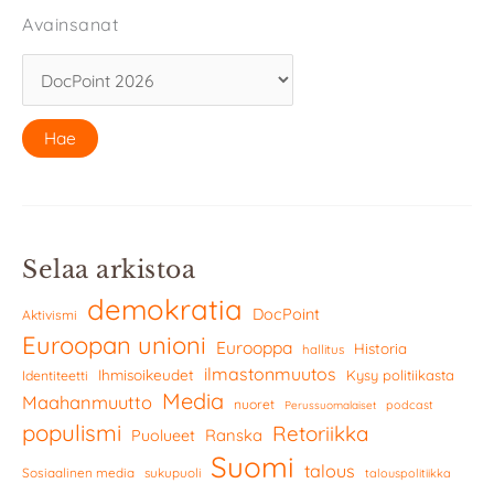
Avainsanat
Selaa arkistoa
demokratia
DocPoint
Aktivismi
Euroopan unioni
Eurooppa
Historia
hallitus
ilmastonmuutos
Ihmisoikeudet
Kysy politiikasta
Identiteetti
Media
Maahanmuutto
nuoret
podcast
Perussuomalaiset
populismi
Retoriikka
Ranska
Puolueet
Suomi
talous
Sosiaalinen media
sukupuoli
talouspolitiikka