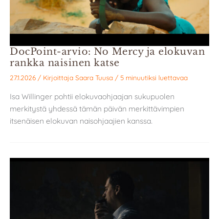
DocPoint-arvio: No Mercy ja elokuvan
rankka naisinen katse
27.1.2026
/ Kirjoittaja
Saara Tuusa
/
5 minuutiksi luettavaa
Isa Willinger pohtii elokuvaohjaajan sukupuolen
merkitystä yhdessä tämän päivän merkittävimpien
itsenäisen elokuvan naisohjaajien kanssa.