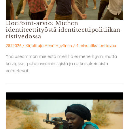
DocPoint-arvio: Miehen
identiteettityöstä identiteettipolitiikan
ristivedossa
28.1.2026
/ Kirjoittaja
Henri Hyvönen
/
4 minuutiksi luettavaa
Yhä useamman mielestä miehillä ei mene hyvin, mutta
käsitykset pahoinvoinnin syistä ja ratkaisukeinoista
vaihtelevat.