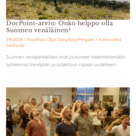
DocPoint-arvio: Onko helppo olla
Suomen venäläinen?
29.1.2026
/ Kirjoittaja
Olga Davydova-Minguet
/
4 minuutiksi
luettavaa
Suomen venäjänkieliset ovat joutuneet määrittelemään
suhteensa Venäjään ja suljettuun rajaan uudelleen.