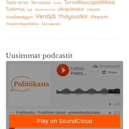
Turvallisuuspolitiikka
Tasa-arvo
Terrorismi
Turkki
Tutkimus
Ulkopolitiikka
Uskonto
työ
Ukrainan kriisi
Venäjä
Yhdysvallat
Yliopisto
Vaalianalyysit
Ympäristöpolitiikka
Äärioikeisto
Uusimmat podcastit