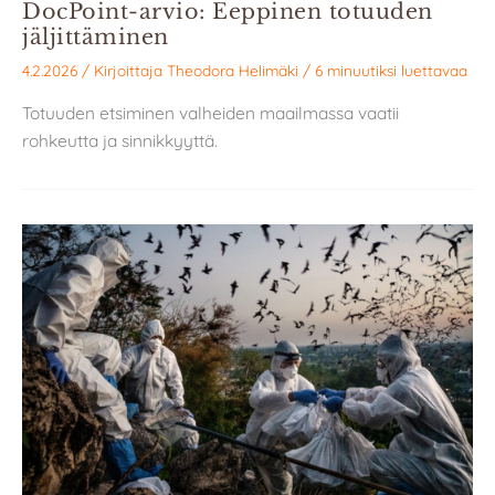
DocPoint-arvio: Eeppinen totuuden
jäljittäminen
4.2.2026
/ Kirjoittaja
Theodora Helimäki
/
6 minuutiksi luettavaa
Totuuden etsiminen valheiden maailmassa vaatii
rohkeutta ja sinnikkyyttä.