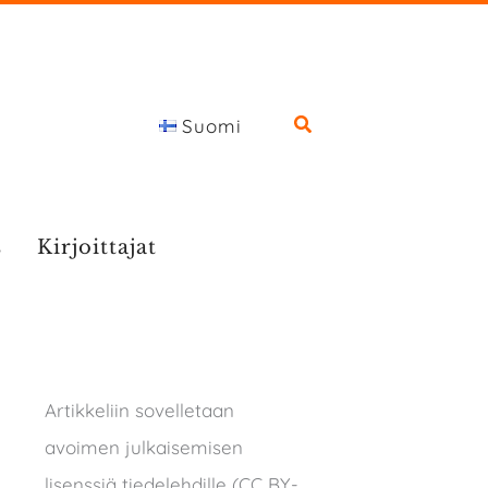
Suomi
s
Kirjoittajat
Artikkeliin sovelletaan
avoimen julkaisemisen
lisenssiä tiedelehdille (CC BY-