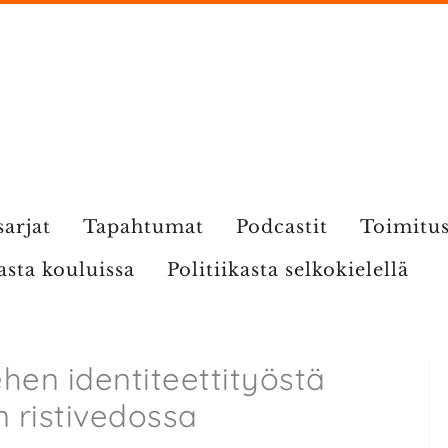
sarjat
Tapahtumat
Podcastit
Toimitu
kasta kouluissa
Politiikasta selkokielellä
hen identiteettityöstä
an ristivedossa