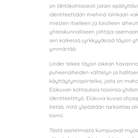
on lähtökohtaisesti jotain epäilyttäv
identiteettiään miehinä lainkaan vak
miesten itselleen ja toisilleen aih
yhteiskunnalliseen johtaja-asemaan
sen kaikessa jyrkkyydessä täysin yh
ymmärtää.
Linder tekee täysin oikean havain
puheenaiheiden välttelyn ja hallits
käyttäytymispiirteiksi, joita on mah
Elokuvan kohtauksia toisiinsa yhdis
identiteettityö. Elokuva kuvaa ohjaa
tietää, mitä ylipäätään tarkoittaa ol
toimii.
Tästä asetelmasta kumpuavat myös