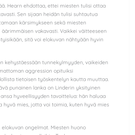
ää. Hearn ehdottaa, ettei miesten tulisi ottaa
avasti. Sen sijaan heidän tulisi suhtautua
euttamaan kärsimykseen sekä miesten
 äärimmäisen vakavasti. Vaikkei väitteeseen
tyisikään, sitä voi elokuvan nähtyään hyvin
non kehystäessään tunnekylmyyden, vaikeiden
emattoman aggression opituiksi
dollista tietoisen työskentelyn kautta muuttaa.
tävä punainen lanka on Linderin yksityinen
jansa hyveellisyyden tavoittelua: hän haluaa
la hyvä mies, jotta voi toimia, kuten hyvä mies
 elokuvan ongelmat. Miesten huono