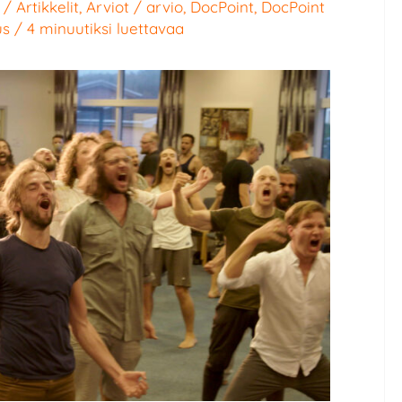
/
Artikkelit
,
Arviot
/
arvio
,
DocPoint
,
DocPoint
us
/
4 minuutiksi luettavaa