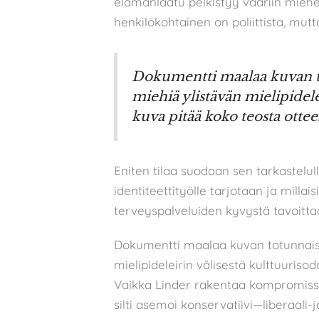
elämänlaatu pelkistyy vääriin mieh
henkilökohtainen on poliittista, mutt
Dokumentti maalaa kuvan to
miehiä ylistävän mielipidelei
kuva pitää koko teosta ottee
Eniten tilaa suodaan sen tarkastelull
identiteettityölle tarjotaan ja millai
terveyspalveluiden kyvystä tavoitta
Dokumentti maalaa kuvan totunnaist
mielipideleirin välisestä kulttuuriso
Vaikka Linder rakentaa kompromissi
silti asemoi konservatiivi—liberaali-