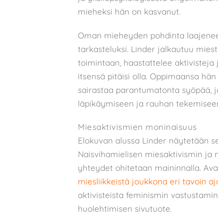
mieheksi hän on kasvanut.
Oman mieheyden pohdinta laajenee 
tarkasteluksi. Linder jalkautuu mies
toimintaan, haastattelee aktivisteja
itsensä pitäisi olla. Oppimaansa hän
sairastaa parantumatonta syöpää, j
läpikäymiseen ja rauhan tekemiseen
Miesaktivismien moninaisuus
Elokuvan alussa Linder näytetään se
Naisvihamielisen miesaktivismin ja m
yhteydet ohitetaan maininnalla. Avau
miesliikkeistä joukkona eri tavoin aj
aktivisteista feminismin vastustamin
huolehtimisen sivutuote.