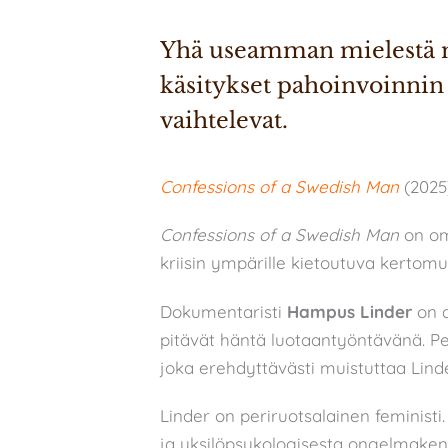
Yhä useamman mielestä mi
käsitykset pahoinvoinnin s
vaihtelevat.
Confessions of a Swedish Man
(2025
Confessions of a Swedish Man
on om
kriisin ympärille kietoutuva kert
Dokumentaristi
Hampus Linder
on a
pitävät häntä luotaantyöntävänä. Pei
joka erehdyttävästi muistuttaa Lind
Linder on periruotsalainen feministi.
ja yksilöpsykologisesta ongelmakentä