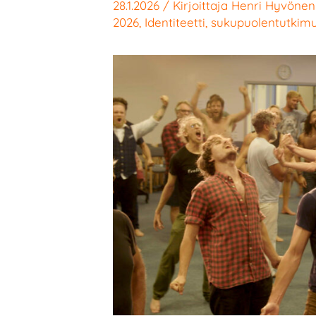
28.1.2026
/ Kirjoittaja
Henri Hyvönen
2026
,
Identiteetti
,
sukupuolentutkim