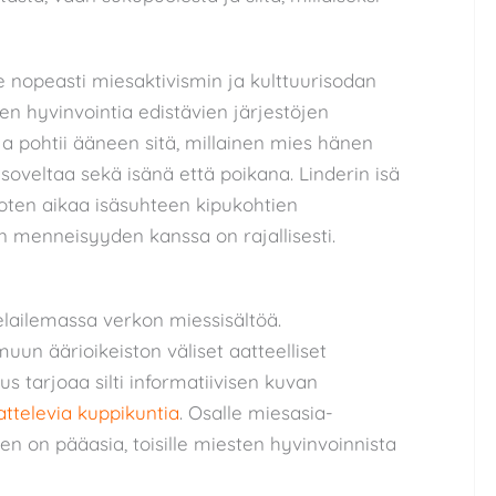
nopeasti miesaktivismin ja kulttuurisodan
ten hyvinvointia edistävien järjestöjen
 ja pohtii ääneen sitä, millainen mies hänen
 soveltaa sekä isänä että poikana. Linderin isä
oten aikaa isäsuhteen kipukohtien
 menneisyyden kanssa on rajallisesti.
lailemassa verkon miessisältöä.
uun äärioikeiston väliset aatteelliset
s tarjoaa silti informatiivisen kuvan
attelevia kuppikuntia
. Osalle miesasia-
en on pääasia, toisille miesten hyvinvoinnista