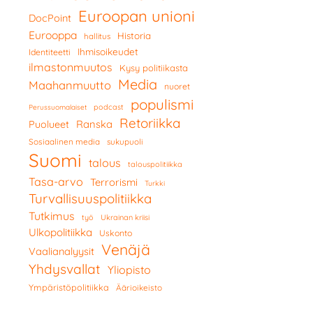
Euroopan unioni
DocPoint
Eurooppa
Historia
hallitus
Ihmisoikeudet
Identiteetti
ilmastonmuutos
Kysy politiikasta
Media
Maahanmuutto
nuoret
populismi
podcast
Perussuomalaiset
Retoriikka
Ranska
Puolueet
Sosiaalinen media
sukupuoli
Suomi
talous
talouspolitiikka
Tasa-arvo
Terrorismi
Turkki
Turvallisuuspolitiikka
Tutkimus
työ
Ukrainan kriisi
Ulkopolitiikka
Uskonto
Venäjä
Vaalianalyysit
Yhdysvallat
Yliopisto
Ympäristöpolitiikka
Äärioikeisto