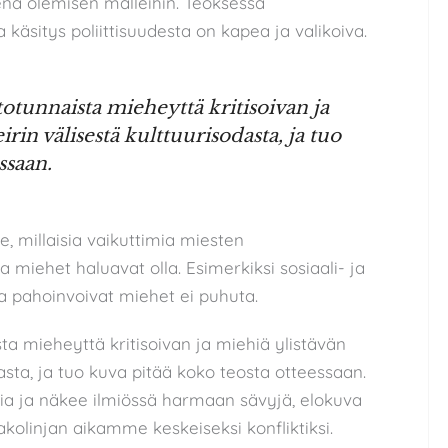
enä olemisen malleihin. Teoksessa
a käsitys poliittisuudesta on kapea ja valikoiva.
tunnaista mieheyttä kritisoivan ja
rin välisestä kulttuurisodasta, ja tuo
ssaan.
e, millaisia vaikuttimia miesten
sia miehet haluavat olla. Esimerkiksi sosiaali- ja
a pahoinvoivat miehet ei puhuta.
a mieheyttä kritisoivan ja miehiä ylistävän
dasta, ja tuo kuva pitää koko teosta otteessaan.
a ja näkee ilmiössä harmaan sävyjä, elokuva
jakolinjan aikamme keskeiseksi konfliktiksi.