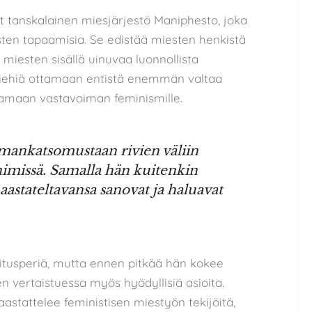
t tanskalainen miesjärjestö Maniphesto, joka
sten tapaamisia. Se edistää miesten henkistä
miesten sisällä uinuvaa luonnollista
iehiä ottamaan entistä enemmän valtaa
tamaan vastavoiman feminismille.
mankatsomustaan rivien väliin
imissä. Samalla hän kuitenkin
aastateltavansa sanovat ja haluavat
koitusperiä, mutta ennen pitkää hän kokee
 vertaistuessa myös hyödyllisiä asioita.
astattelee feministisen miestyön tekijöitä,