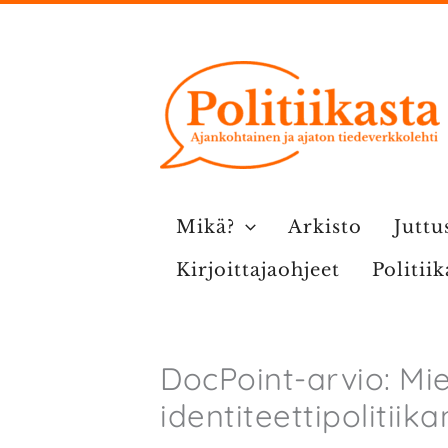
Siirry
sisältöön
Mikä?
Arkisto
Juttu
Kirjoittajaohjeet
Politii
DocPoint-arvio: Mie
identiteettipolitiik