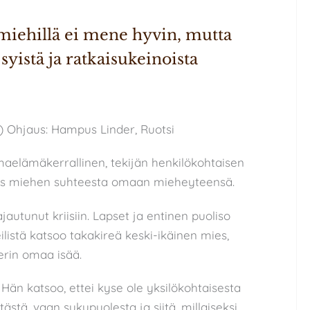
ehillä ei mene hyvin, mutta 
yistä ja ratkaisukeinoista 
) Ohjaus: Hampus Linder, Ruotsi
aelämäkerrallinen, tekijän henkilökohtaisen
omus miehen suhteesta omaan mieheyteensä.
jautunut kriisiin. Lapset ja entinen puoliso
listä katsoo takakireä keski-ikäinen mies,
erin omaa isää.
 Hän katsoo, ettei kyse ole yksilökohtaisesta
stä, vaan sukupuolesta ja siitä, millaiseksi