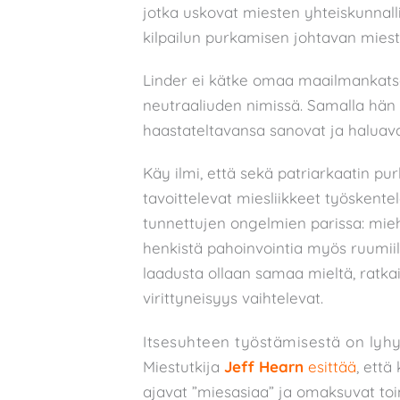
jotka uskovat miesten yhteiskunnall
kilpailun purkamisen johtavan mieste
Linder ei kätke omaa maailmankatso
neutraaliuden nimissä. Samalla hän 
haastateltavansa sanovat ja haluav
Käy ilmi, että sekä patriarkaatin p
tavoittelevat miesliikkeet työskent
tunnettujen ongelmien parissa: mieh
henkistä pahoinvointia myös ruumiil
laadusta ollaan samaa mieltä, ratkais
virittyneisyys vaihtelevat.
Itsesuhteen työstämisestä on lyh
Miestutkija
Jeff Hearn
esittää
, että
ajavat ”miesasiaa” ja omaksuvat to