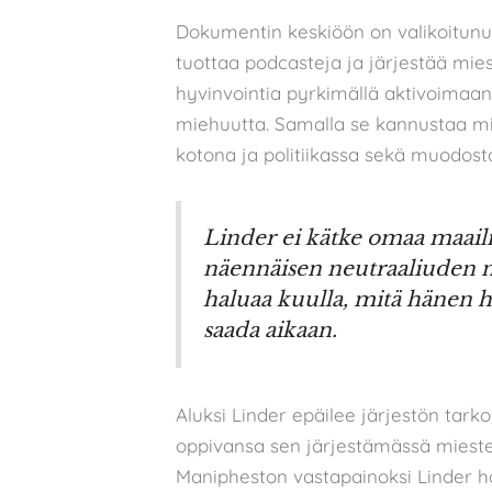
Dokumentin keskiöön on valikoitunu
tuottaa podcasteja ja järjestää mie
hyvinvointia pyrkimällä aktivoimaan 
miehuutta. Samalla se kannustaa m
kotona ja politiikassa sekä muodos
Linder ei kätke omaa maail
näennäisen neutraaliuden n
haluaa kuulla, mitä hänen h
saada aikaan.
Aluksi Linder epäilee järjestön tar
oppivansa sen järjestämässä miesten
Manipheston vastapainoksi Linder ha