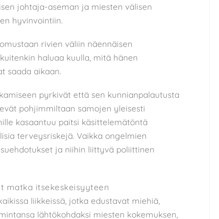
isen johtaja-aseman ja miesten välisen
n hyvinvointiin.
mustaan rivien väliin näennäisen
kuitenkin haluaa kuulla, mitä hänen
at saada aikaan.
urkamiseen pyrkivät että sen kunnianpalautusta
elevät pohjimmiltaan samojen yleisesti
ille kasaantuu paitsi käsittelemätöntä
lisia terveysriskejä. Vaikka ongelmien
uehdotukset ja niihin liittyvä poliittinen
yt matka itsekeskeisyyteen
 kaikissa liikkeissä, jotka edustavat miehiä,
imintansa lähtökohdaksi miesten kokemuksen,