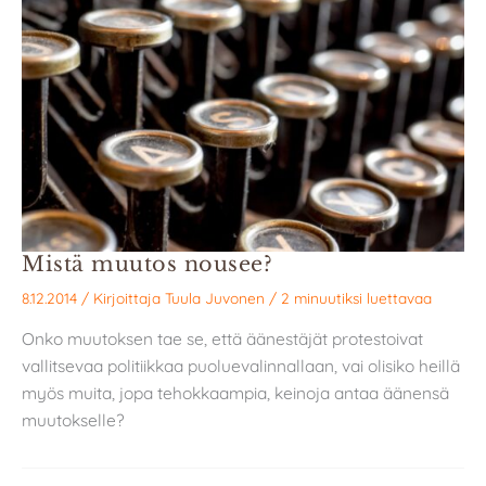
Mistä muutos nousee?
8.12.2014
/ Kirjoittaja
Tuula Juvonen
/
2 minuutiksi luettavaa
Onko muutoksen tae se, että äänestäjät protestoivat
vallitsevaa politiikkaa puoluevalinnallaan, vai olisiko heillä
myös muita, jopa tehokkaampia, keinoja antaa äänensä
muutokselle?