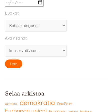
Luokat
Avainsanat
Selaa arkistoa
demokratia
DocPoint
Aktivismi
Euroopan unioni
Eurooppa
Historia
hallitus