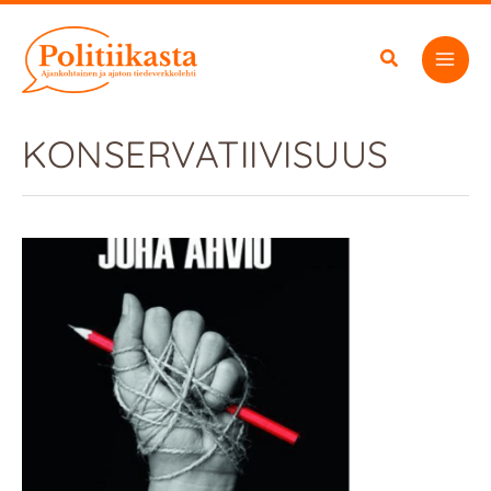
Siirry
sisältöön
KONSERVATIIVISUUS