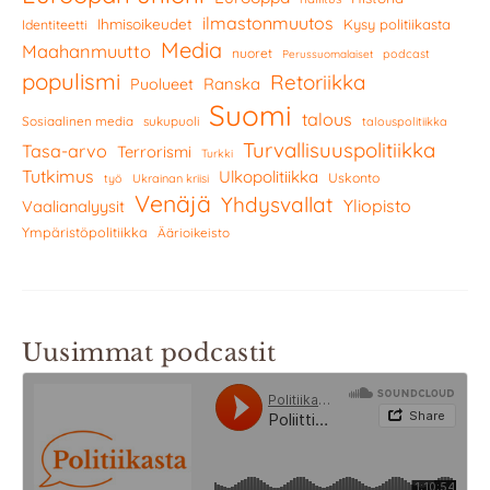
ilmastonmuutos
Ihmisoikeudet
Kysy politiikasta
Identiteetti
Media
Maahanmuutto
nuoret
podcast
Perussuomalaiset
populismi
Retoriikka
Ranska
Puolueet
Suomi
talous
Sosiaalinen media
sukupuoli
talouspolitiikka
Turvallisuuspolitiikka
Tasa-arvo
Terrorismi
Turkki
Tutkimus
Ulkopolitiikka
Uskonto
työ
Ukrainan kriisi
Venäjä
Yhdysvallat
Yliopisto
Vaalianalyysit
Ympäristöpolitiikka
Äärioikeisto
Uusimmat podcastit