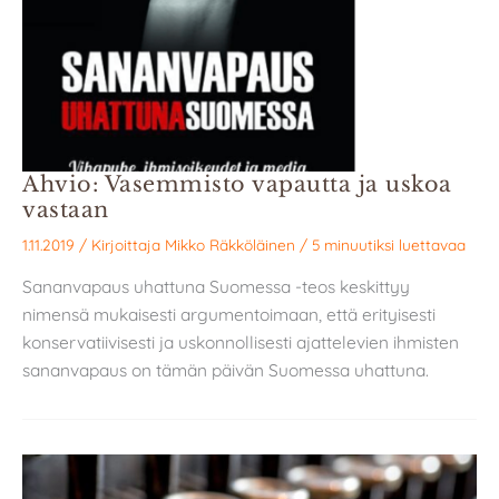
Ahvio: Vasemmisto vapautta ja uskoa
vastaan
1.11.2019
/ Kirjoittaja
Mikko Räkköläinen
/
5 minuutiksi luettavaa
Sananvapaus uhattuna Suomessa -teos keskittyy
nimensä mukaisesti argumentoimaan, että erityisesti
konservatiivisesti ja uskonnollisesti ajattelevien ihmisten
sananvapaus on tämän päivän Suomessa uhattuna.