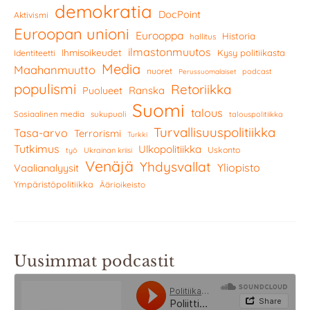
demokratia
DocPoint
Aktivismi
Euroopan unioni
Eurooppa
Historia
hallitus
ilmastonmuutos
Ihmisoikeudet
Kysy politiikasta
Identiteetti
Media
Maahanmuutto
nuoret
podcast
Perussuomalaiset
populismi
Retoriikka
Ranska
Puolueet
Suomi
talous
Sosiaalinen media
sukupuoli
talouspolitiikka
Turvallisuuspolitiikka
Tasa-arvo
Terrorismi
Turkki
Tutkimus
Ulkopolitiikka
Uskonto
työ
Ukrainan kriisi
Venäjä
Yhdysvallat
Yliopisto
Vaalianalyysit
Ympäristöpolitiikka
Äärioikeisto
Uusimmat podcastit