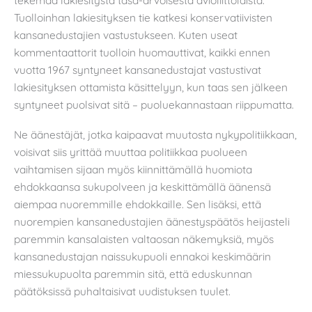
Tuolloinhan lakiesityksen tie katkesi konservatiivisten
kansanedustajien vastustukseen. Kuten useat
kommentaattorit tuolloin huomauttivat, kaikki ennen
vuotta 1967 syntyneet kansanedustajat vastustivat
lakiesityksen ottamista käsittelyyn, kun taas sen jälkeen
syntyneet puolsivat sitä – puoluekannastaan riippumatta.
Ne äänestäjät, jotka kaipaavat muutosta nykypolitiikkaan,
voisivat siis yrittää muuttaa politiikkaa puolueen
vaihtamisen sijaan myös kiinnittämällä huomiota
ehdokkaansa sukupolveen ja keskittämällä äänensä
aiempaa nuoremmille ehdokkaille. Sen lisäksi, että
nuorempien kansanedustajien äänestyspäätös heijasteli
paremmin kansalaisten valtaosan näkemyksiä, myös
kansanedustajan naissukupuoli ennakoi keskimäärin
miessukupuolta paremmin sitä, että eduskunnan
päätöksissä puhaltaisivat uudistuksen tuulet.