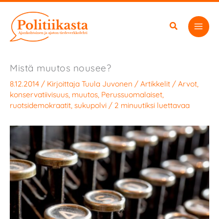
Siirry
sisältöön
Mistä muutos nousee?
8.12.2014
/ Kirjoittaja
Tuula Juvonen
/
Artikkelit
/
Arvot
,
konservatiivisuus
,
muutos
,
Perussuomalaiset
,
ruotsidemokraatit
,
sukupolvi
/
2 minuutiksi luettavaa