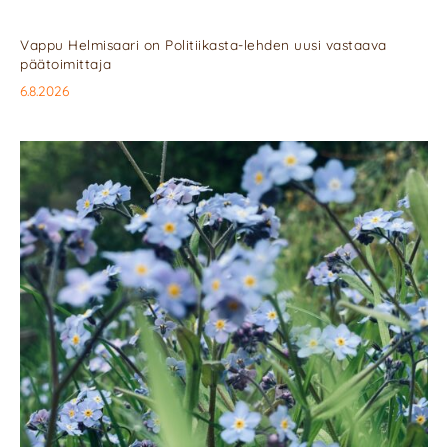
Vappu Helmisaari on Politiikasta-lehden uusi vastaava
päätoimittaja
6.8.2026