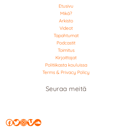
Etusivu
Mikä?
Arkisto
Videot
Tapahtumat
Podcastit
Toimitus
Kirjoittajat
Politiikasta kouluissa
Terms & Privacy Policy
Seuraa meitä
Facebook
Twitter
Instagram
Vimeo
SoundCloud