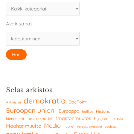
Avainsanat
Selaa arkistoa
demokratia
DocPoint
Aktivismi
Euroopan unioni
Eurooppa
Historia
hallitus
ilmastonmuutos
Ihmisoikeudet
Kysy politiikasta
Identiteetti
Media
Maahanmuutto
nuoret
podcast
Perussuomalaiset