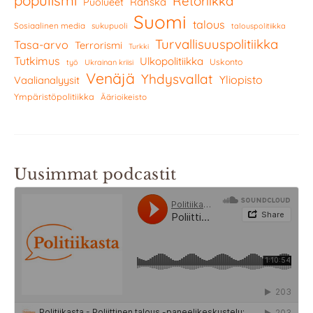
populismi
Retoriikka
Ranska
Puolueet
Suomi
talous
Sosiaalinen media
sukupuoli
talouspolitiikka
Turvallisuuspolitiikka
Tasa-arvo
Terrorismi
Turkki
Tutkimus
Ulkopolitiikka
Uskonto
työ
Ukrainan kriisi
Venäjä
Yhdysvallat
Yliopisto
Vaalianalyysit
Ympäristöpolitiikka
Äärioikeisto
Uusimmat podcastit