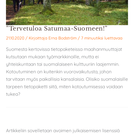
”Tervetuloa Satumaa-Suomeen!”
21.10.2020
/ Kirjoittaja
Erna Bodström
/
7 minuutiksi luettavaa
Suomesta kertovissa tietopaketeissa maahanmuuttajat
kutsutaan mukaan työmarkkinoille, mutta ei
yhteiskuntaan tai suomalaiseen kulttuuriin laajemmin.
Kotoutuminen on kuitenkin vuorovaikutusta, johon
tarvitaan myös paikallisia kansalaisia. Olisiko suomalaisille
tarpeen tietopaketti siitä, miten kotoutumisessa voidaan
tukea?
Artikkeliin sovelletaan avoimen julkaisemisen lisenssiä