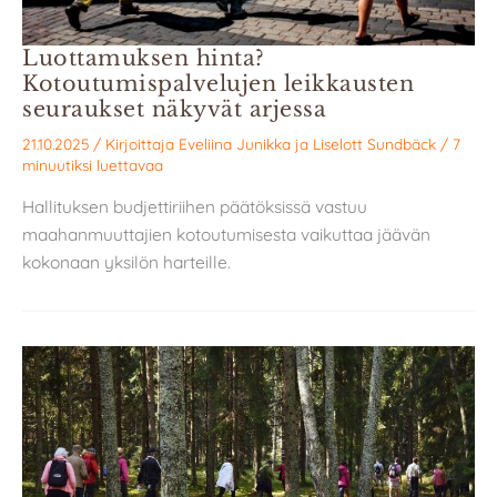
Luottamuksen hinta?
Kotoutumispalvelujen leikkausten
seuraukset näkyvät arjessa
21.10.2025
/ Kirjoittaja
Eveliina Junikka
ja
Liselott Sundbäck
/
7
minuutiksi luettavaa
Hallituksen budjettiriihen päätöksissä vastuu
maahanmuuttajien kotoutumisesta vaikuttaa jäävän
kokonaan yksilön harteille.