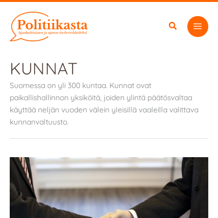
Siirry
sisältöön
KUNNAT
Suomessa on yli 300 kuntaa. Kunnat ovat
paikallishallinnon yksiköitä, joiden ylintä päätösvaltaa
käyttää neljän vuoden välein yleisillä vaaleilla valittava
kunnanvaltuusto.