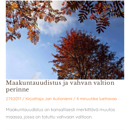
Maakuntauudistus ja vahvan valtion
perinne
27.9.2017
/ Kirjoittaja
Jari Autioniemi
/
4 minuutiksi luettavaa
Maakuntauudistus on kansallisesti merkittävä muutos
maassa, jossa on totuttu vahvaan valtioon.