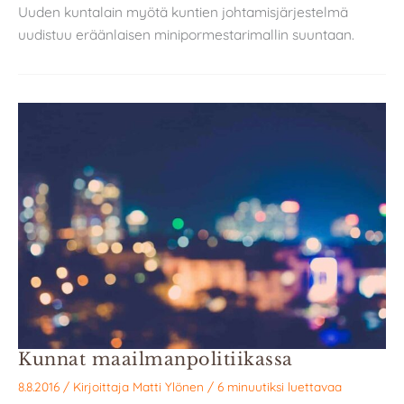
Uuden kuntalain myötä kuntien johtamisjärjestelmä
uudistuu eräänlaisen minipormestarimallin suuntaan.
Kunnat maailmanpolitiikassa
8.8.2016
/ Kirjoittaja
Matti Ylönen
/
6 minuutiksi luettavaa