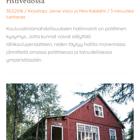
ristivedossa
30.3.2016
/ Kirjoittaja
Janne Varjo
ja
Mira Kalalahti
/
3 minuutiksi
luettavaa
Kouluvalintamahdollisuuksien hallinnointi on poliittinen
kysymys, Jotta kunnat voivat säilyttää
lähikouluperiaatteen, niiden täytyy hallita monenlaisia
jännitteitä omassa poliittisessa ja taloudellisessa
ympäristössään.