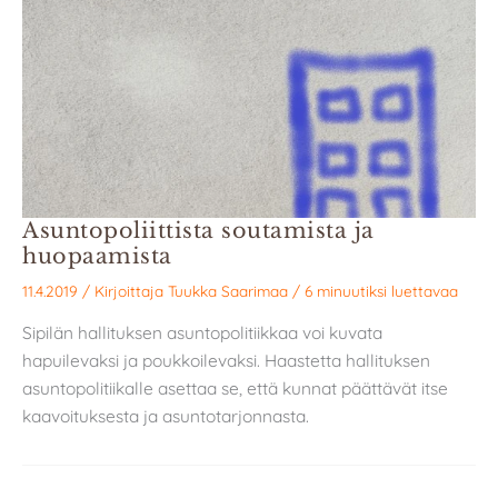
Asuntopoliittista soutamista ja
huopaamista
11.4.2019
/ Kirjoittaja
Tuukka Saarimaa
/
6 minuutiksi luettavaa
Sipilän hallituksen asuntopolitiikkaa voi kuvata
hapuilevaksi ja poukkoilevaksi. Haastetta hallituksen
asuntopolitiikalle asettaa se, että kunnat päättävät itse
kaavoituksesta ja asuntotarjonnasta.