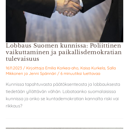
Lobbaus Suomen kunnissa: Poliittinen
vaikuttaminen ja paikallisdemokratian
tulevaisuus
16.11.2023
/ Kirjoittaja
Emilia Korkea-aho
,
Kaisa Kurkela
,
Salla
Mikkonen
ja
Jenni Spännäri
/
6 minuutiksi luettavaa
Kunnissa tapahtuvasta päätöksenteosta ja lobbauksesta
tiedetään yllättävän vähän. Lobataanko suomalaisissa
kunnissa ja onko se kuntademokratian kannalta riski vai
rikkaus?