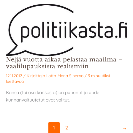
Neljä vuotta aikaa pelastaa maailma –
vaalilupauksista realismiin
12.11.2012
/ Kirjoittaja
Lotta-Maria Sinervo
/
3 minuutiksi
luettavaa
Kansa (tai osa kansasta) on puhunut ja uudet
kunnanvaltuutetut ovat valitut.
1
2
→