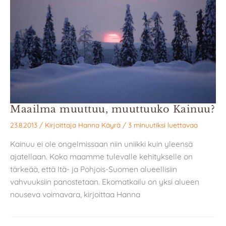
Maailma muuttuu, muuttuuko Kainuu?
23.8.2013
/ Kirjoittaja
Hanna Käyrä
/
3 minuutiksi luettavaa
Kainuu ei ole ongelmissaan niin uniikki kuin yleensä
ajatellaan. Koko maamme tulevalle kehitykselle on
tärkeää, että Itä- ja Pohjois-Suomen alueellisiin
vahvuuksiin panostetaan. Ekomatkailu on yksi alueen
nouseva voimavara, kirjoittaa Hanna