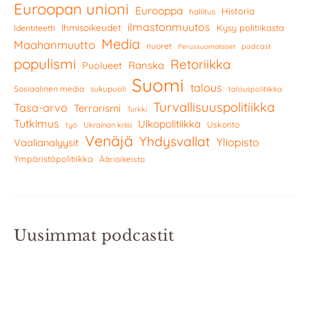
Euroopan unioni
Eurooppa
Historia
hallitus
ilmastonmuutos
Ihmisoikeudet
Kysy politiikasta
Identiteetti
Media
Maahanmuutto
nuoret
podcast
Perussuomalaiset
populismi
Retoriikka
Ranska
Puolueet
Suomi
talous
Sosiaalinen media
sukupuoli
talouspolitiikka
Turvallisuuspolitiikka
Tasa-arvo
Terrorismi
Turkki
Tutkimus
Ulkopolitiikka
Uskonto
työ
Ukrainan kriisi
Venäjä
Yhdysvallat
Yliopisto
Vaalianalyysit
Ympäristöpolitiikka
Äärioikeisto
Uusimmat podcastit