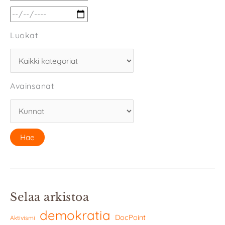
Luokat
Avainsanat
Selaa arkistoa
demokratia
DocPoint
Aktivismi