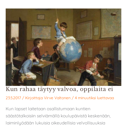
Kun rahaa täytyy valvoa, oppilaita ei
23.5.2017
/ Kirjoittaja
Virve Valtonen
/
4 minuutiksi luettavaa
Kun lapset laitetaan osallistumaan kuntien
säästötalkoisiin selviämällä koulupäivistä keskenään,
laiminlyödään lukuisia oikeudellisia velvollisuuksia