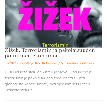
Žižek: Terrorismin ja pakolaisuuden
poliittinen ekonomia
5.5.2017
/ Kirjoittaja
Kari Kulovaara
/
6 minuutiksi luettavaa
Uusi luokkataistelu on kiistellyn Slavoj Žižekin esitys
terrorismin ja pakolaisuuden todellisesta syystä:
globaalista kapitalismista, joka ajaa ihmiset uuteen
luokkataisteluun.