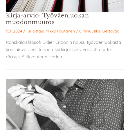
Kirja-arvio: Työväenluokan
muodonmuutos
15.11.2024
/ Kirjoittaja
Mikko Poutanen
/
8 minuutiksi luettavaa
Ranskalaisfilosofi Didier Eribonin nousu työväenluokasta
kansainvälisesti tunnetuksi kirjailijaksi voisi olla tuttu
rääsyistä rikkauteen -tarina.