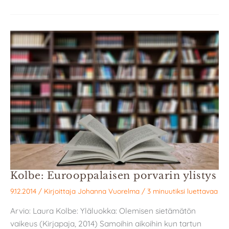
Kolbe: Eurooppalaisen porvarin ylistys
9.12.2014
/ Kirjoittaja
Johanna Vuorelma
/
3 minuutiksi luettavaa
Arvio: Laura Kolbe: Yläluokka: Olemisen sietämätön
vaikeus (Kirjapaja, 2014) Samoihin aikoihin kun tartun