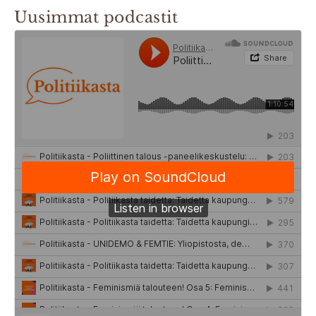
Uusimmat podcastit