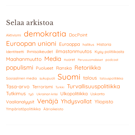
Selaa arkistoa
demokratia
DocPoint
Aktivismi
Euroopan unioni
Eurooppa
Historia
hallitus
ilmastonmuutos
Ihmisoikeudet
Kysy politiikasta
Identiteetti
Media
Maahanmuutto
nuoret
podcast
Perussuomalaiset
populismi
Retoriikka
Ranska
Puolueet
Suomi
talous
Sosiaalinen media
sukupuoli
talouspolitiikka
Turvallisuuspolitiikka
Tasa-arvo
Terrorismi
Turkki
Tutkimus
Ulkopolitiikka
Uskonto
työ
Ukrainan kriisi
Venäjä
Yhdysvallat
Yliopisto
Vaalianalyysit
Ympäristöpolitiikka
Äärioikeisto