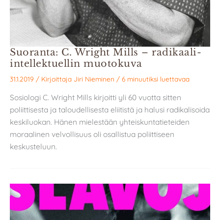
Suoranta: C. Wright Mills – radikaali-
intellektuellin muotokuva
31.1.2019
/ Kirjoittaja
Jiri Nieminen
/
6 minuutiksi luettavaa
Sosiologi C. Wright Mills kirjoitti yli 60 vuotta sitten
poliittisesta ja taloudellisesta eliitistä ja halusi radikalisoida
keskiluokan. Hänen mielestään yhteiskuntatieteiden
moraalinen velvollisuus oli osallistua poliittiseen
keskusteluun.