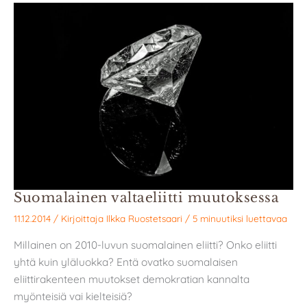
Suomalainen valtaeliitti muutoksessa
11.12.2014
/ Kirjoittaja
Ilkka Ruostetsaari
/
5 minuutiksi luettavaa
Millainen on 2010-luvun suomalainen eliitti? Onko eliitti
yhtä kuin yläluokka? Entä ovatko suomalaisen
eliittirakenteen muutokset demokratian kannalta
myönteisiä vai kielteisiä?