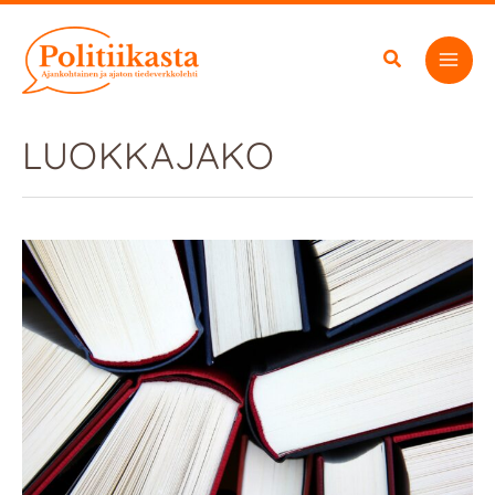
Siirry
sisältöön
LUOKKAJAKO