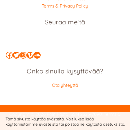
Terms & Privacy Policy
Seuraa meitä
Facebook
Twitter
Instagram
Vimeo
SoundCloud
Onko sinulla kysyttävää?
Ota yhteyttä
Copyright © 2026 Politiikasta
ISSN 2323-7090
:
Terms &
Tämä sivusto käyttää evästeitä. Voit lukea lisää
Privacy Policy
käyttämistämme evästeistä tai poistaa ne käytöstä
asetuksista
.