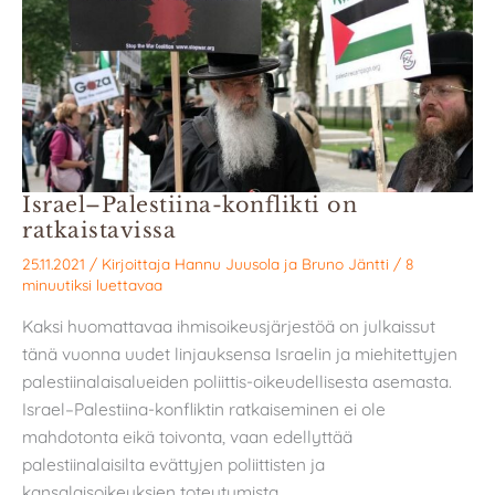
Israel–Palestiina-konflikti on
ratkaistavissa
25.11.2021
/ Kirjoittaja
Hannu Juusola
ja
Bruno Jäntti
/
8
minuutiksi luettavaa
Kaksi huomattavaa ihmisoikeusjärjestöä on julkaissut
tänä vuonna uudet linjauksensa Israelin ja miehitettyjen
palestiinalaisalueiden poliittis-oikeudellisesta asemasta.
Israel–Palestiina-konfliktin ratkaiseminen ei ole
mahdotonta eikä toivonta, vaan edellyttää
palestiinalaisilta evättyjen poliittisten ja
kansalaisoikeuksien toteutumista.