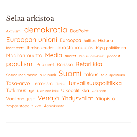
Selaa arkistoa
demokratia
DocPoint
Aktivismi
Euroopan unioni
Eurooppa
Historia
hallitus
ilmastonmuutos
Ihmisoikeudet
Kysy politiikasta
Identiteetti
Media
Maahanmuutto
nuoret
podcast
Perussuomalaiset
populismi
Retoriikka
Ranska
Puolueet
Suomi
talous
Sosiaalinen media
sukupuoli
talouspolitiikka
Turvallisuuspolitiikka
Tasa-arvo
Terrorismi
Turkki
Tutkimus
Ulkopolitiikka
Uskonto
työ
Ukrainan kriisi
Venäjä
Yhdysvallat
Yliopisto
Vaalianalyysit
Ympäristöpolitiikka
Äärioikeisto