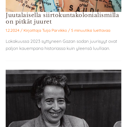
Juutalaisella siirtokuntakolonialismilla
on pitkät juuret
1.2.2024
/ Kirjoittaja
Tuija Parvikko
/
5 minuutiksi luettavaa
Lokakuussa 2023 syttyneen Gazan sodan juurisyyt ovat
paljon kauempana historiassa kuin yleensä luullaan.