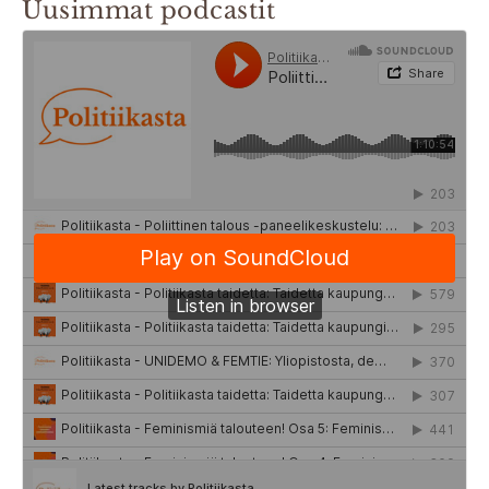
Uusimmat podcastit