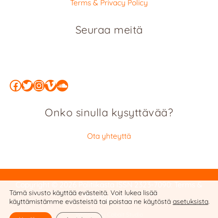
Terms & Privacy Policy
Seuraa meitä
Facebook
Twitter
Instagram
Vimeo
SoundCloud
Onko sinulla kysyttävää?
Ota yhteyttä
Copyright © 2026 Politiikasta
ISSN 2323-7090
:
Terms &
Tämä sivusto käyttää evästeitä. Voit lukea lisää
Privacy Policy
käyttämistämme evästeistä tai poistaa ne käytöstä
asetuksista
.
Website by Cobalt Studio