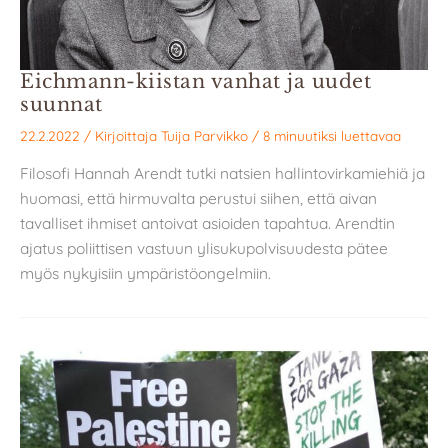
Eichmann-kiistan vanhat ja uudet
suunnat
22.2.2022
/ Kirjoittaja
Tuija Parvikko
/
8 minuutiksi luettavaa
Filosofi Hannah Arendt tutki natsien hallintovirkamiehiä ja
huomasi, että hirmuvalta perustui siihen, että aivan
tavalliset ihmiset antoivat asioiden tapahtua. Arendtin
ajatus poliittisen vastuun ylisukupolvisuudesta pätee
myös nykyisiin ympäristöongelmiin.