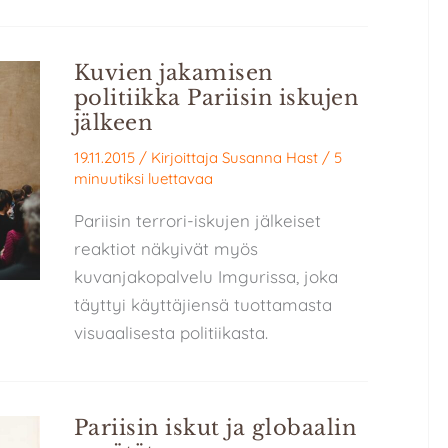
Kuvien jakamisen
politiikka Pariisin iskujen
jälkeen
19.11.2015
/ Kirjoittaja
Susanna Hast
/
5
minuutiksi luettavaa
Pariisin terrori-iskujen jälkeiset
reaktiot näkyivät myös
kuvanjakopalvelu Imgurissa, joka
täyttyi käyttäjiensä tuottamasta
visuaalisesta politiikasta.
Pariisin iskut ja globaalin