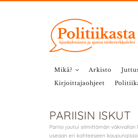
Siirry
sisältöön
Mikä?
Arkisto
Juttu
Kirjoittajaohjeet
Politii
PARIISIN ISKUT
Pariisi joutui silmittömän väkivallan
useaan eri kohteeseen kaupungissa. A