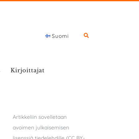
Suomi
s
Kirjoittajat
Artikkeliin sovelletaan
avoimen julkaisemisen
lisenssiä tiedelehdille (CC BY-