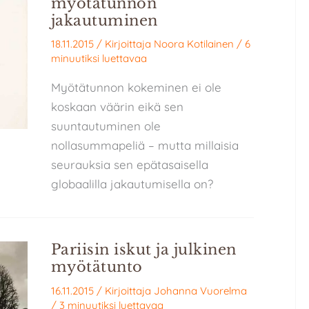
myötätunnon
jakautuminen
18.11.2015
/ Kirjoittaja
Noora Kotilainen
/
6
minuutiksi luettavaa
Myötätunnon kokeminen ei ole
koskaan väärin eikä sen
suuntautuminen ole
nollasummapeliä – mutta millaisia
seurauksia sen epätasaisella
globaalilla jakautumisella on?
Pariisin iskut ja julkinen
myötätunto
16.11.2015
/ Kirjoittaja
Johanna Vuorelma
/
3 minuutiksi luettavaa