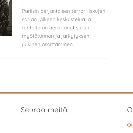
Pariisin perjantaisen terrori-iskujen
sarjan jälkeen keskustelua ja
tunteita on herättänyt surun,
myötätunnon ja järkytyksen
julkinen osoittaminen.
Seuraa meitä
O
Ot