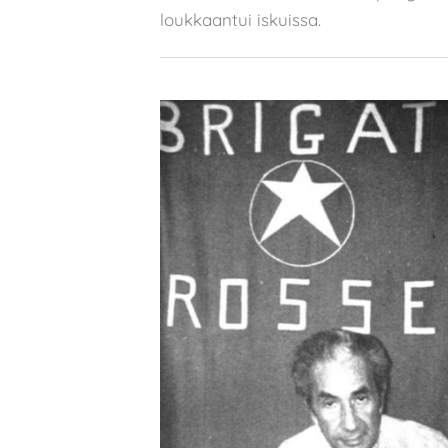
loukkaantui iskuissa.