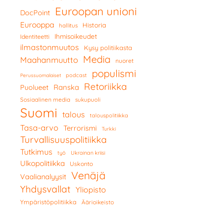
Euroopan unioni
DocPoint
Eurooppa
Historia
hallitus
Ihmisoikeudet
Identiteetti
ilmastonmuutos
Kysy politiikasta
Media
Maahanmuutto
nuoret
populismi
podcast
Perussuomalaiset
Retoriikka
Ranska
Puolueet
Sosiaalinen media
sukupuoli
Suomi
talous
talouspolitiikka
Tasa-arvo
Terrorismi
Turkki
Turvallisuuspolitiikka
Tutkimus
työ
Ukrainan kriisi
Ulkopolitiikka
Uskonto
Venäjä
Vaalianalyysit
Yhdysvallat
Yliopisto
Ympäristöpolitiikka
Äärioikeisto