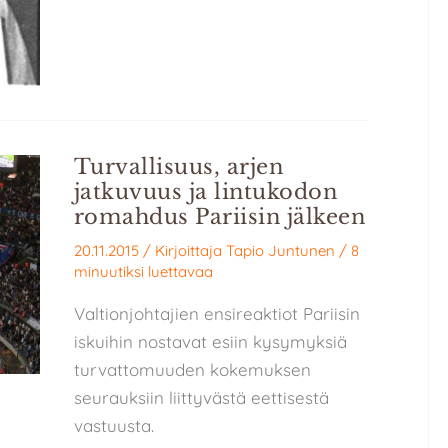
Turvallisuus, arjen
jatkuvuus ja lintukodon
romahdus Pariisin jälkeen
20.11.2015
/ Kirjoittaja
Tapio Juntunen
/
8
minuutiksi luettavaa
Valtionjohtajien ensireaktiot Pariisin
iskuihin nostavat esiin kysymyksiä
turvattomuuden kokemuksen
seurauksiin liittyvästä eettisestä
vastuusta.