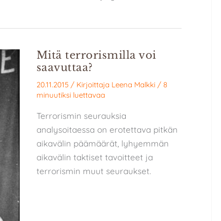
Mitä terrorismilla voi
saavuttaa?
20.11.2015
/ Kirjoittaja
Leena Malkki
/
8
minuutiksi luettavaa
Terrorismin seurauksia
analysoitaessa on erotettava pitkän
aikavälin päämäärät, lyhyemmän
aikavälin taktiset tavoitteet ja
terrorismin muut seuraukset.