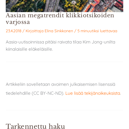
Aasian megatrendit klikkiotsikoiden
varjossa
23.4.2018
/ Kirjoittaja
Elina Sinkkonen
/
5 minuutiksi luettavaa
Aasia-uutisoinnissa pitäisi raivata tilaa Kim Jong-unilta
kiinalaisille eläkeläisille.
Artikkeliin sovelletaan avoimen julkaisemisen lisenssiä
tiedelehdille (CC BY-NC-ND).
Lue lisää tekijänoikeuksista
.
Tarkennettu haku