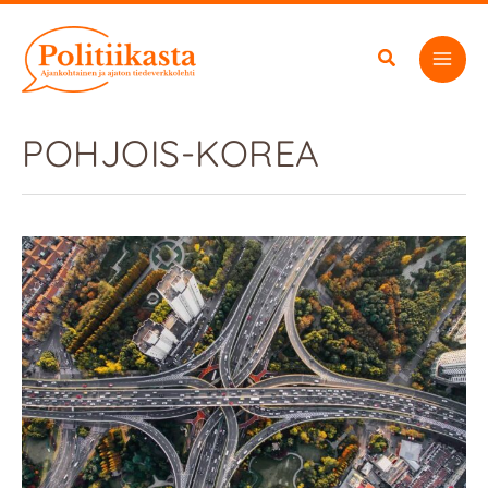
Siirry
sisältöön
POHJOIS-KOREA