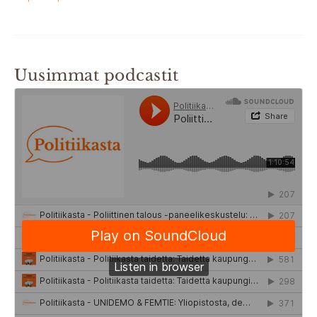
Uusimmat podcastit