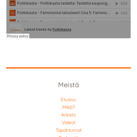
Meistä
Etusivu
Mikä?
Arkisto
Videot
Tapahtumat