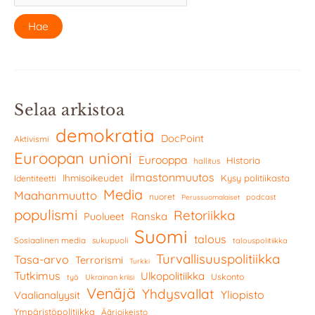
Selaa arkistoa
demokratia
DocPoint
Aktivismi
Euroopan unioni
Eurooppa
Historia
hallitus
ilmastonmuutos
Ihmisoikeudet
Kysy politiikasta
Identiteetti
Media
Maahanmuutto
nuoret
podcast
Perussuomalaiset
populismi
Retoriikka
Ranska
Puolueet
Suomi
talous
Sosiaalinen media
sukupuoli
talouspolitiikka
Turvallisuuspolitiikka
Tasa-arvo
Terrorismi
Turkki
Tutkimus
Ulkopolitiikka
Uskonto
työ
Ukrainan kriisi
Venäjä
Yhdysvallat
Yliopisto
Vaalianalyysit
Ympäristöpolitiikka
Äärioikeisto