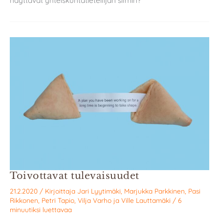
näyttävät yhteiskuntatieteilijän silmin?
Toivottavat tulevaisuudet
21.2.2020
/ Kirjoittaja
Jari Lyytimäki
,
Marjukka Parkkinen
,
Pasi
Rikkonen
,
Petri Tapio
,
Vilja Varho
ja
Ville Lauttamäki
/
6
minuutiksi luettavaa