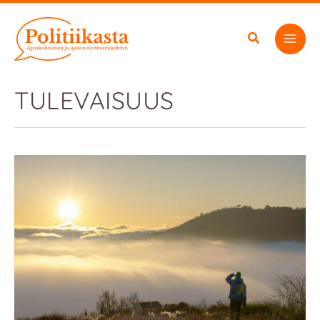
Siirry
sisältöön
TULEVAISUUS