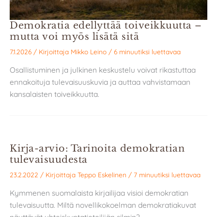
Demokratia edellyttää toiveikkuutta –
mutta voi myös lisätä sitä
7.1.2026
/ Kirjoittaja
Mikko Leino
/
6 minuutiksi luettavaa
Osallistuminen ja julkinen keskustelu voivat rikastuttaa
ennakoituja tulevaisuuskuvia ja auttaa vahvistamaan
kansalaisten toiveikkuutta.
Kirja-arvio: Tarinoita demokratian
tulevaisuudesta
23.2.2022
/ Kirjoittaja
Teppo Eskelinen
/
7 minuutiksi luettavaa
Kymmenen suomalaista kirjailijaa visioi demokratian
tulevaisuutta. Miltä novellikokoelman demokratiakuvat