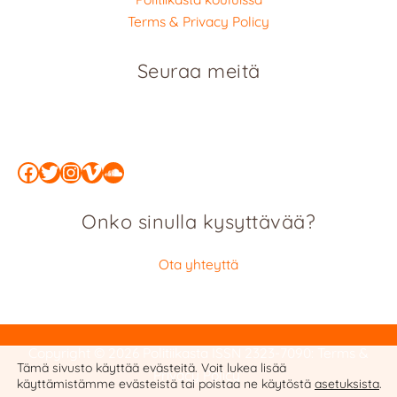
Terms & Privacy Policy
Seuraa meitä
Facebook
Twitter
Instagram
Vimeo
SoundCloud
Onko sinulla kysyttävää?
Ota yhteyttä
Copyright © 2026 Politiikasta
ISSN 2323-7090
:
Terms &
Tämä sivusto käyttää evästeitä. Voit lukea lisää
Privacy Policy
käyttämistämme evästeistä tai poistaa ne käytöstä
asetuksista
.