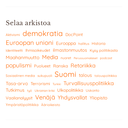
Selaa arkistoa
demokratia
DocPoint
Aktivismi
Euroopan unioni
Eurooppa
Historia
hallitus
ilmastonmuutos
Ihmisoikeudet
Kysy politiikasta
Identiteetti
Media
Maahanmuutto
nuoret
podcast
Perussuomalaiset
populismi
Retoriikka
Ranska
Puolueet
Suomi
talous
Sosiaalinen media
sukupuoli
talouspolitiikka
Turvallisuuspolitiikka
Tasa-arvo
Terrorismi
Turkki
Tutkimus
Ulkopolitiikka
Uskonto
työ
Ukrainan kriisi
Venäjä
Yhdysvallat
Yliopisto
Vaalianalyysit
Ympäristöpolitiikka
Äärioikeisto