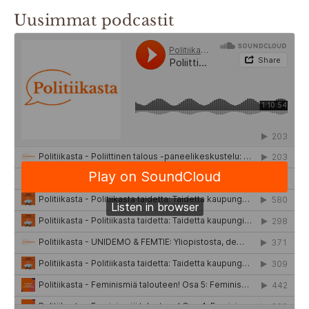
Uusimmat podcastit