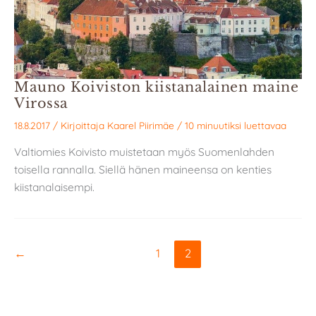
Mauno Koiviston kiistanalainen maine
Virossa
18.8.2017
/ Kirjoittaja
Kaarel Piirimäe
/
10 minuutiksi luettavaa
Valtiomies Koivisto muistetaan myös Suomenlahden
toisella rannalla. Siellä hänen maineensa on kenties
kiistanalaisempi.
←
1
2