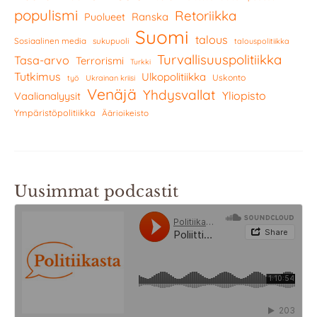
populismi
Retoriikka
Ranska
Puolueet
Suomi
talous
Sosiaalinen media
sukupuoli
talouspolitiikka
Turvallisuuspolitiikka
Tasa-arvo
Terrorismi
Turkki
Tutkimus
Ulkopolitiikka
Uskonto
työ
Ukrainan kriisi
Venäjä
Yhdysvallat
Yliopisto
Vaalianalyysit
Ympäristöpolitiikka
Äärioikeisto
Uusimmat podcastit