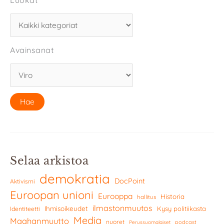
Avainsanat
Selaa arkistoa
demokratia
DocPoint
Aktivismi
Euroopan unioni
Eurooppa
Historia
hallitus
ilmastonmuutos
Ihmisoikeudet
Kysy politiikasta
Identiteetti
Media
Maahanmuutto
nuoret
podcast
Perussuomalaiset