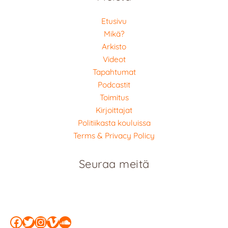
Etusivu
Mikä?
Arkisto
Videot
Tapahtumat
Podcastit
Toimitus
Kirjoittajat
Politiikasta kouluissa
Terms & Privacy Policy
Seuraa meitä
Facebook
Twitter
Instagram
Vimeo
SoundCloud