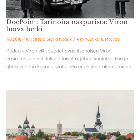
DocPoint: Tarinoita naapurista: Viron
luova hetki
19.1.2018
/ Kirjoittaja
Sigrid Kaasik
/
4 minuutiksi luettavaa
Rodeo – Viron villit vuodet avaa itsenäisen Viron
ensimmäisen hallituksen taivalta, johon kuului valtion ja
yhteiskunnan kokonaisvaltainen uudelleenrakentaminen.