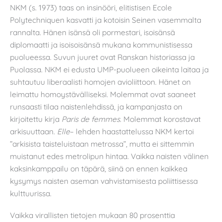
NKM (s. 1973) taas on insinööri, elitistisen Ecole
Polytechniquen kasvatti ja kotoisin Seinen vasemmalta
rannalta. Hänen isänsä oli pormestari, isoisänsä
diplomaatti ja isoisoisänsä mukana kommunistisessa
puolueessa. Suvun juuret ovat Ranskan historiassa ja
Puolassa. NKM ei edusta UMP-puolueen oikeinta laitaa ja
suhtautuu liberaalisti homojen avioliittoon. Hänet on
leimattu homoystävälliseksi. Molemmat ovat saaneet
runsaasti tilaa naistenlehdissä, ja kampanjasta on
kirjoitettu kirja
Paris de femmes
. Molemmat korostavat
arkisuuttaan.
Elle
– lehden haastattelussa NKM kertoi
”arkisista taisteluistaan metrossa”, mutta ei sittemmin
muistanut edes metrolipun hintaa. Vaikka naisten välinen
kaksinkamppailu on täpärä, siinä on ennen kaikkea
kysymys naisten aseman vahvistamisesta poliittisessa
kulttuurissa.
Vaikka virallisten tietojen mukaan 80 prosenttia