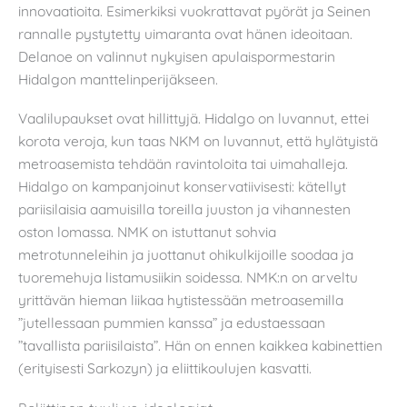
innovaatioita. Esimerkiksi vuokrattavat pyörät ja Seinen
rannalle pystytetty uimaranta ovat hänen ideoitaan.
Delanoe on valinnut nykyisen apulaispormestarin
Hidalgon manttelinperijäkseen.
Vaalilupaukset ovat hillittyjä. Hidalgo on luvannut, ettei
korota veroja, kun taas NKM on luvannut, että hylätyistä
metroasemista tehdään ravintoloita tai uimahalleja.
Hidalgo on kampanjoinut konservatiivisesti: kätellyt
pariisilaisia aamuisilla toreilla juuston ja vihannesten
oston lomassa. NMK on istuttanut sohvia
metrotunneleihin ja juottanut ohikulkijoille soodaa ja
tuoremehuja listamusiikin soidessa. NMK:n on arveltu
yrittävän hieman liikaa hytistessään metroasemilla
”jutellessaan pummien kanssa” ja edustaessaan
”tavallista pariisilaista”. Hän on ennen kaikkea kabinettien
(erityisesti Sarkozyn) ja eliittikoulujen kasvatti.