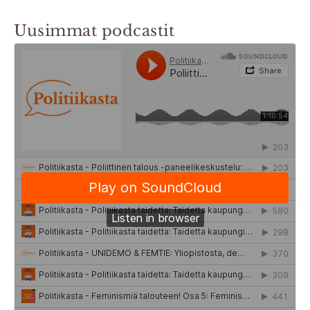
Uusimmat podcastit