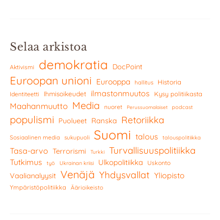
Selaa arkistoa
demokratia
DocPoint
Aktivismi
Euroopan unioni
Eurooppa
Historia
hallitus
ilmastonmuutos
Ihmisoikeudet
Kysy politiikasta
Identiteetti
Media
Maahanmuutto
nuoret
podcast
Perussuomalaiset
populismi
Retoriikka
Ranska
Puolueet
Suomi
talous
Sosiaalinen media
sukupuoli
talouspolitiikka
Turvallisuuspolitiikka
Tasa-arvo
Terrorismi
Turkki
Tutkimus
Ulkopolitiikka
Uskonto
työ
Ukrainan kriisi
Venäjä
Yhdysvallat
Yliopisto
Vaalianalyysit
Ympäristöpolitiikka
Äärioikeisto