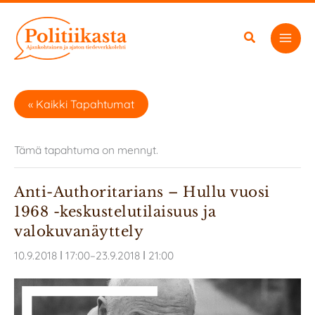
Siirry
sisältöön
« Kaikki Tapahtumat
Tämä tapahtuma on mennyt.
Anti-Aut­ho­ri­ta­rians – Hul­lu vuo­si
1968 -keskustelutilaisuus ja
valokuvanäyttely
10.9.2018 ǀ 17:00
–
23.9.2018 ǀ 21:00