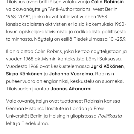
Tilaisuus avaa brittiläisen valokuvaaja
Colin Robinsin
valokuvanäyttelyn ”Anti-Authoritarians. West Berlin
1968–2018”, jonka kuvat taltioivat vuoden 1968
länsisaksalaisten aktivistien erilaisia kokemuksia 1960-
luvun opiskelija-aktivismista ja radikaalista poliittisesta
toiminnasta. Näyttely on esillä Tiedekulmassa 10.–23.9.
Illan aloittaa Colin Robins, joka kertoo näyttelystään ja
vuoden 1968 aktivismin kontekstista Länsi-Saksassa.
Vuodesta 1968 ovat keskustelemassa
Jyrki Käkönen
,
Sirpa Kähkönen
ja
Johanna Vuorelma
. Robinsin
puheenvuoro on englanniksi, keskustelu on suomeksi.
Tilaisuuden juontaa
Joonas Aitonurmi
.
Valokuvanäyttelyn ovat tuottaneet Robinsin kanssa
German Historical Institute in London ja Freie
Universität Berlin ja Helsingin yliopistossa
Politiikasta
-
lehti ja Tiedekulma.