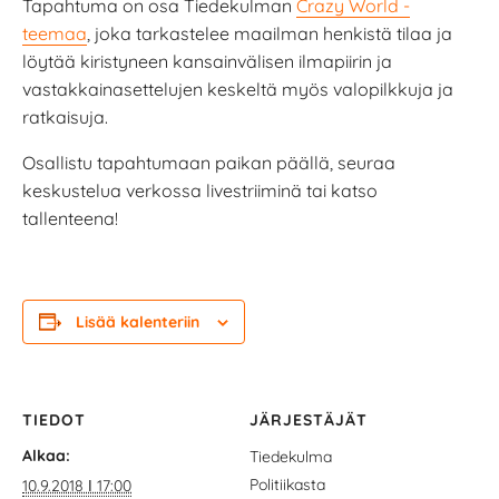
Tapahtuma on osa Tiedekulman
Crazy World -
teemaa
, joka tarkastelee maailman henkistä tilaa ja
löytää kiristyneen kansainvälisen ilmapiirin ja
vastakkainasettelujen keskeltä myös valopilkkuja ja
ratkaisuja.
Osallistu tapahtumaan paikan päällä, seuraa
keskustelua verkossa livestriiminä tai katso
tallenteena!
Lisää kalenteriin
TIEDOT
JÄRJESTÄJÄT
Alkaa:
Tiedekulma
Politiikasta
10.9.2018 ǀ 17:00