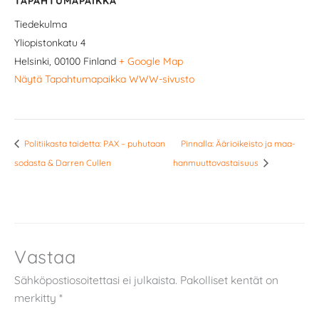
TAPAHTUMAPAIKKA
Tiedekulma
Yliopistonkatu 4
Helsinki
,
00100
Finland
+ Google Map
Näytä Tapahtumapaikka WWW-sivusto
Politiikasta taidetta: PAX – puhutaan
Pin­nal­la: Äärioi­keis­to ja maa­
sodasta & Darren Cullen
han­muut­to­vas­tai­suus
Vastaa
Sähköpostiosoitettasi ei julkaista.
Pakolliset kentät on
merkitty
*