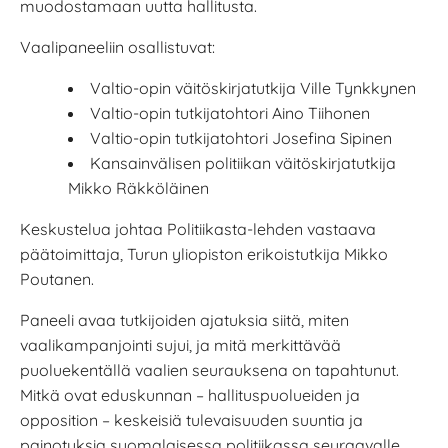
muodostamaan uutta hallitusta.
Vaalipaneeliin osallistuvat:
Valtio-opin väitöskirjatutkija Ville Tynkkynen
Valtio-opin tutkijatohtori Aino Tiihonen
Valtio-opin tutkijatohtori Josefina Sipinen
Kansainvälisen politiikan väitöskirjatutkija
Mikko Räkköläinen
Keskustelua johtaa Politiikasta-lehden vastaava
päätoimittaja, Turun yliopiston erikoistutkija Mikko
Poutanen.
Paneeli avaa tutkijoiden ajatuksia siitä, miten
vaalikampanjointi sujui, ja mitä merkittävää
puoluekentällä vaalien seurauksena on tapahtunut.
Mitkä ovat eduskunnan – hallituspuolueiden ja
opposition – keskeisiä tulevaisuuden suuntia ja
painotuksia suomalaisessa politiikassa seuraavalle