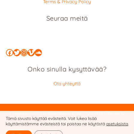
Terms & Privacy Policy
Seuraa meitä
Facebook
Twitter
Instagram
Vimeo
SoundCloud
Onko sinulla kysyttävää?
Ota yhteyttä
Copyright © 2026 Politiikasta
ISSN 2323-7090
:
Terms &
Tämä sivusto käyttää evästeitä. Voit lukea lisää
Privacy Policy
käyttämistämme evästeistä tai poistaa ne käytöstä
asetuksista
.
Website by Cobalt Studio