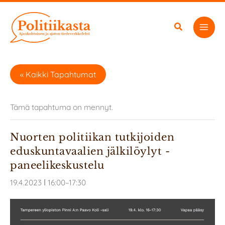
Siirry
sisältöön
« Kaikki Tapahtumat
Tämä tapahtuma on mennyt.
Nuorten politiikan tutkijoiden
eduskuntavaalien jälkilöylyt -
paneelikeskustelu
19.4.2023 ǀ 16:00
–
17:30