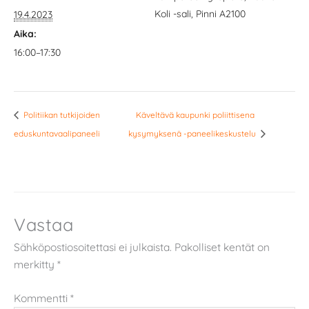
Koli -sali, Pinni A2100
19.4.2023
Aika:
16:00–17:30
Politiikan tutkijoiden
Käveltävä kaupunki poliittisena
eduskuntavaalipaneeli
kysymyksenä -paneelikeskustelu
Vastaa
Sähköpostiosoitettasi ei julkaista.
Pakolliset kentät on
merkitty
*
Kommentti
*