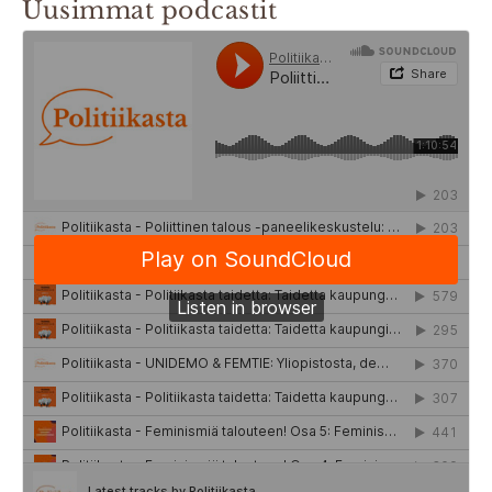
Uusimmat podcastit