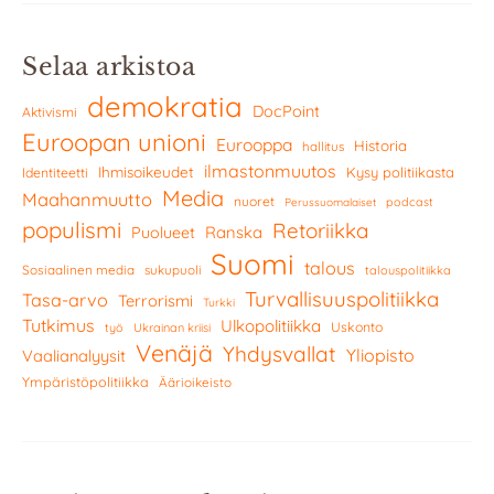
Selaa arkistoa
demokratia
DocPoint
Aktivismi
Euroopan unioni
Eurooppa
Historia
hallitus
ilmastonmuutos
Ihmisoikeudet
Kysy politiikasta
Identiteetti
Media
Maahanmuutto
nuoret
podcast
Perussuomalaiset
populismi
Retoriikka
Ranska
Puolueet
Suomi
talous
Sosiaalinen media
sukupuoli
talouspolitiikka
Turvallisuuspolitiikka
Tasa-arvo
Terrorismi
Turkki
Tutkimus
Ulkopolitiikka
Uskonto
työ
Ukrainan kriisi
Venäjä
Yhdysvallat
Yliopisto
Vaalianalyysit
Ympäristöpolitiikka
Äärioikeisto