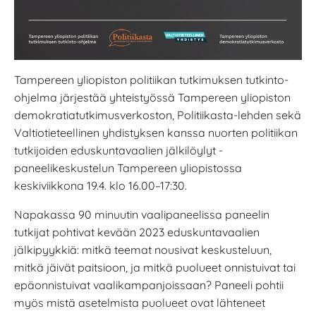
Tampereen yliopiston politiikan tutkimuksen tutkinto-
ohjelma järjestää yhteistyössä Tampereen yliopiston
demokratiatutkimusverkoston, Politiikasta-lehden sekä
Valtiotieteellinen yhdistyksen kanssa nuorten politiikan
tutkijoiden eduskuntavaalien jälkilöylyt -
paneelikeskustelun Tampereen yliopistossa
keskiviikkona 19.4. klo 16.00–17:30.
Napakassa 90 minuutin vaalipaneelissa paneelin
tutkijat pohtivat kevään 2023 eduskuntavaalien
jälkipyykkiä: mitkä teemat nousivat keskusteluun,
mitkä jäivät paitsioon, ja mitkä puolueet onnistuivat tai
epäonnistuivat vaalikampanjoissaan? Paneeli pohtii
myös mistä asetelmista puolueet ovat lähteneet