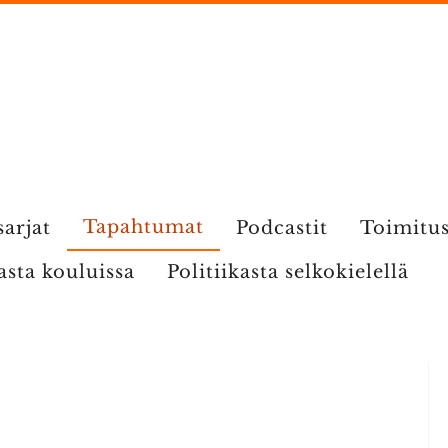
Tapahtumat
sarjat
Podcastit
Toimitu
kasta kouluissa
Politiikasta selkokielellä