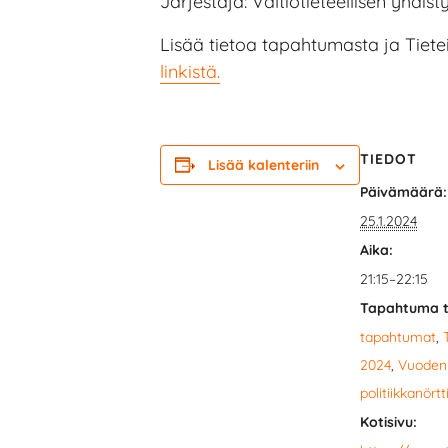
Järjestäjä: Valtiotieteellisen yhdist
Lisää tietoa tapahtumasta ja Tiet
linkistä.
TIEDOT
Lisää kalenteriin
Päivämäärä:
25.1.2024
Aika:
21:15–22:15
Tapahtuma t
tapahtumat
,
2024
,
Vuoden
politiikkanörtt
Kotisivu: