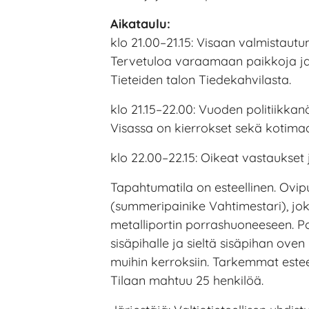
Aikataulu:
klo 21.00–21.15: Visaan valmistaut
Tervetuloa varaamaan paikkoja ja
Tieteiden talon Tiedekahvilasta.
klo 21.15–22.00: Vuoden politiikkanö
Visassa on kierrokset sekä kotimaan
klo 22.00–22.15: Oikeat vastaukset
Tapahtumatila on esteellinen. Ovi
(summeripainike Vahtimestari), jo
metalliportin porrashuoneeseen. P
sisäpihalle ja sieltä sisäpihan oven
muihin kerroksiin. Tarkemmat estee
Tilaan mahtuu 25 henkilöä.