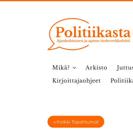
Siirry
sisältöön
Mikä?
Arkisto
Juttu
Kirjoittajaohjeet
Politii
« Kaikki Tapahtumat