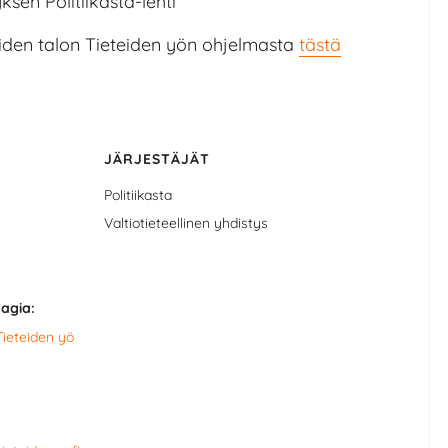
yksen Politiikasta-lehti
eiden talon Tieteiden yön ohjelmasta
tästä
JÄRJESTÄJÄT
Politiikasta
Valtiotieteellinen yhdistys
agia:
Tieteiden yö
i