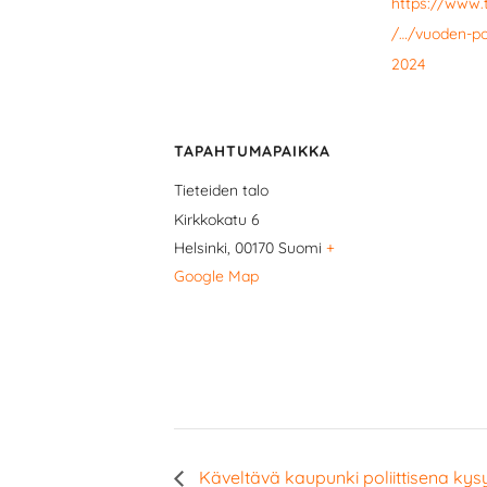
https://www.t
/…/vuoden-poli
2024
TAPAHTUMAPAIKKA
Tieteiden talo
Kirkkokatu 6
Helsinki
,
00170
Suomi
+
Google Map
Käveltävä kaupunki poliittisena ky