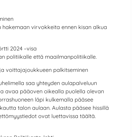
uminen
 hakemaan virvokkeita ennen kisan alkua
rtti 2024 –visa
 politiikalle että maailmanpolitiikalle.
 ja voittajajoukkueen palkitseminen
puhelimella saa yhteyden aulapalveluun
ka avaa pääoven oikealla puolella olevan
orrashuoneen läpi kulkemalla pääsee
 kautta talon aulaan. Aulasta pääsee hissillä
ttömyystiedot ovat luettavissa täältä.