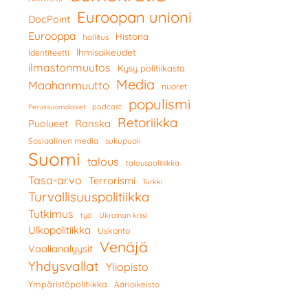
Euroopan unioni
DocPoint
Eurooppa
Historia
hallitus
Ihmisoikeudet
Identiteetti
ilmastonmuutos
Kysy politiikasta
Media
Maahanmuutto
nuoret
populismi
podcast
Perussuomalaiset
Retoriikka
Ranska
Puolueet
Sosiaalinen media
sukupuoli
Suomi
talous
talouspolitiikka
Tasa-arvo
Terrorismi
Turkki
Turvallisuuspolitiikka
Tutkimus
työ
Ukrainan kriisi
Ulkopolitiikka
Uskonto
Venäjä
Vaalianalyysit
Yhdysvallat
Yliopisto
Ympäristöpolitiikka
Äärioikeisto