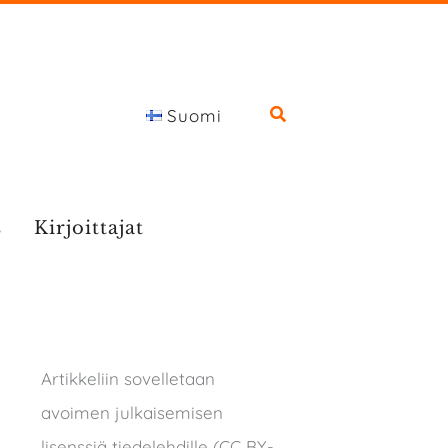
Suomi
s
Kirjoittajat
Artikkeliin sovelletaan
avoimen julkaisemisen
lisenssiä tiedelehdille (CC BY-