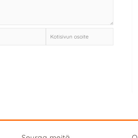
Kotisivun
osoite
Seuraa meitä
O