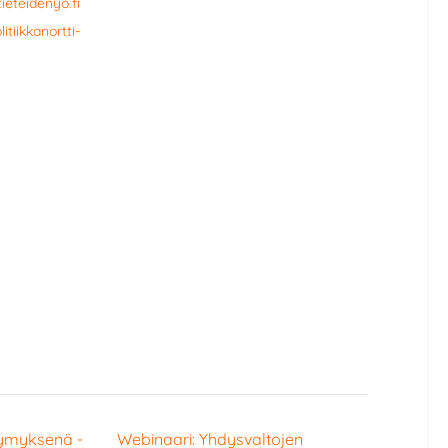
ieteidenyo.fi
tiikkanortti-
symyksenä -
Webinaari: Yhdysvaltojen