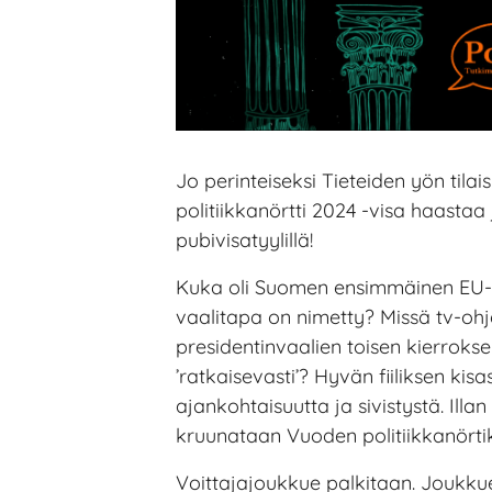
Jo perinteiseksi Tieteiden yön til
politiikkanörtti 2024 -visa haastaa
pubivisatyylillä!
Kuka oli Suomen ensimmäinen EU-
vaalitapa on nimetty? Missä tv-o
presidentinvaalien toisen kierroks
’ratkaisevasti’? Hyvän fiiliksen kis
ajankohtaisuutta ja sivistystä. Ill
kruunataan Vuoden politiikkanörtik
Voittajajoukkue palkitaan. Joukku