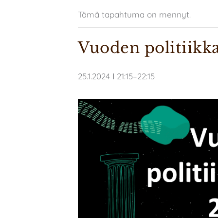
Tämä tapahtuma on mennyt.
Vuoden politiikk
25.1.2024 ǀ 21:15
–
22:15