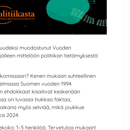
aisuudeksi muodostunut Vuoden
 jälleen mittelöön politiikan tietämyksestä
komissaari? Kenen mukaan suhteellinen
hjelmassa Suomen vuoden 1994
en ehdokkaat kisailivat keskenään
assa on luvassa tiukkaa faktaa,
an aikana myös selviää, mikä joukkue
si 2024.
ekoko: 1–5 henkilöä. Tervetuloa mukaan!