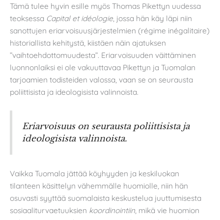
Tämä tulee hyvin esille myös Thomas Pikettyn uudessa
teoksessa
Capital et idéologie
, jossa hän käy läpi niin
sanottujen eriarvoisuusjärjestelmien (régime inégalitaire)
historiallista kehitystä, kiistäen näin ajatuksen
”vaihtoehdottomuudesta”. Eriarvoisuuden väittäminen
luonnonlaiksi ei ole vakuuttavaa Pikettyn ja Tuomalan
tarjoamien todisteiden valossa, vaan se on seurausta
poliittisista ja ideologisista valinnoista.
Eriarvoisuus on seurausta poliittisista ja
ideologisista valinnoista.
Vaikka Tuomala jättää köyhyyden ja keskiluokan
tilanteen käsittelyn vähemmälle huomiolle, niin hän
osuvasti syyttää suomalaista keskustelua juuttumisesta
sosiaaliturvaetuuksien
koordinointiin
, mikä vie huomion