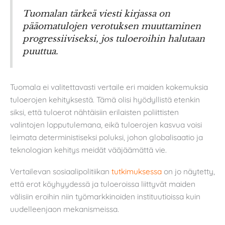
Tuomalan tärkeä viesti kirjassa on
pääomatulojen verotuksen muuttaminen
progressiiviseksi, jos tuloeroihin halutaan
puuttua.
Tuomala ei valitettavasti vertaile eri maiden kokemuksia
tuloerojen kehityksestä. Tämä olisi hyödyllistä etenkin
siksi, että tuloerot nähtäisiin erilaisten poliittisten
valintojen lopputulemana, eikä tuloerojen kasvua voisi
leimata deterministiseksi poluksi, johon globalisaatio ja
teknologian kehitys meidät vääjäämättä vie.
Vertailevan sosiaalipolitiikan
tutkimuksessa
on jo näytetty,
että erot köyhyydessä ja tuloeroissa liittyvät maiden
välisiin eroihin niin työmarkkinoiden instituutioissa kuin
uudelleenjaon mekanismeissa.