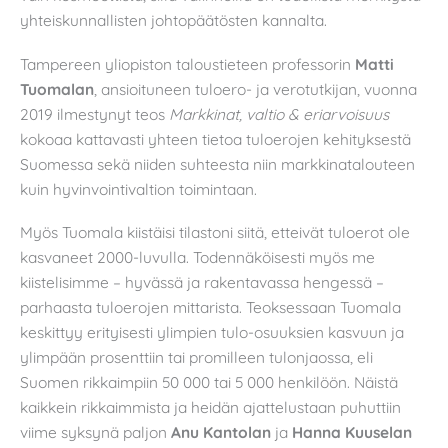
yhteiskunnallisten johtopäätösten kannalta.
Tampereen yliopiston taloustieteen professorin
Matti
Tuomalan
, ansioituneen tuloero- ja verotutkijan, vuonna
2019 ilmestynyt teos
Markkinat, valtio & eriarvoisuus
kokoaa kattavasti yhteen tietoa tuloerojen kehityksestä
Suomessa sekä niiden suhteesta niin markkinatalouteen
kuin hyvinvointivaltion toimintaan.
Myös Tuomala kiistäisi tilastoni siitä, etteivät tuloerot ole
kasvaneet 2000-luvulla. Todennäköisesti myös me
kiistelisimme – hyvässä ja rakentavassa hengessä –
parhaasta tuloerojen mittarista. Teoksessaan Tuomala
keskittyy erityisesti ylimpien tulo-osuuksien kasvuun ja
ylimpään prosenttiin tai promilleen tulonjaossa, eli
Suomen rikkaimpiin 50 000 tai 5 000 henkilöön. Näistä
kaikkein rikkaimmista ja heidän ajattelustaan puhuttiin
viime syksynä paljon
Anu Kantolan
ja
Hanna Kuuselan