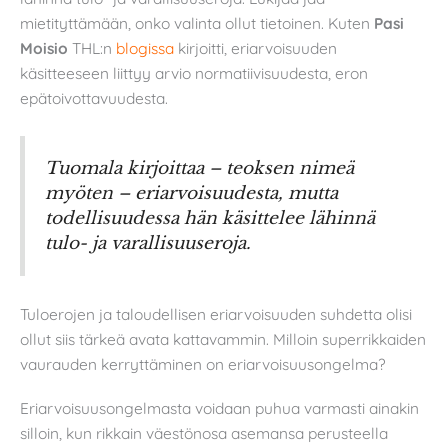
mietityttämään, onko valinta ollut tietoinen. Kuten
Pasi
Moisio
THL:n
blogissa
kirjoitti, eriarvoisuuden
käsitteeseen liittyy arvio normatiivisuudesta, eron
epätoivottavuudesta.
Tuomala kirjoittaa – teoksen nimeä
myöten –
eriarvoisuudesta
, mutta
todellisuudessa hän käsittelee lähinnä
tulo- ja varallisuuseroja.
Tuloerojen ja taloudellisen eriarvoisuuden suhdetta olisi
ollut siis tärkeä avata kattavammin. Milloin superrikkaiden
vaurauden kerryttäminen on eriarvoisuusongelma?
Eriarvoisuusongelmasta voidaan puhua varmasti ainakin
silloin, kun rikkain väestönosa asemansa perusteella