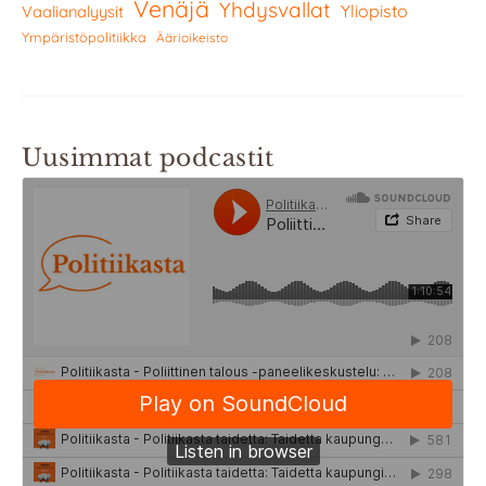
Venäjä
Yhdysvallat
Yliopisto
Vaalianalyysit
Ympäristöpolitiikka
Äärioikeisto
Uusimmat podcastit