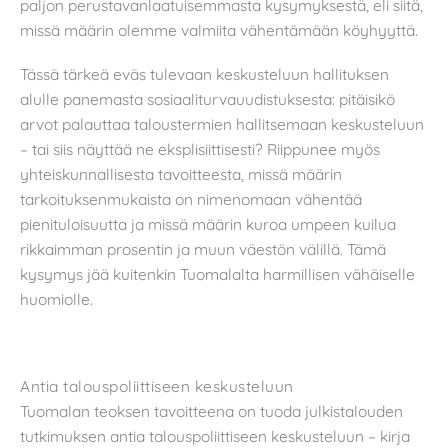
paljon perustavanlaatuisemmasta kysymyksestä, eli siitä,
missä määrin olemme valmiita vähentämään köyhyyttä.
Tässä tärkeä eväs tulevaan keskusteluun hallituksen
alulle panemasta sosiaaliturvauudistuksesta: pitäisikö
arvot palauttaa taloustermien hallitsemaan keskusteluun
– tai siis näyttää ne eksplisiittisesti? Riippunee myös
yhteiskunnallisesta tavoitteesta, missä määrin
tarkoituksenmukaista on nimenomaan vähentää
pienituloisuutta ja missä määrin kuroa umpeen kuilua
rikkaimman prosentin ja muun väestön välillä. Tämä
kysymys jää kuitenkin Tuomalalta harmillisen vähäiselle
huomiolle.
Antia talouspoliittiseen keskusteluun
Tuomalan teoksen tavoitteena on tuoda julkistalouden
tutkimuksen antia talouspoliittiseen keskusteluun – kirja