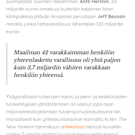
suomalaista. Suomen rikkaimman,
Antti Herlinin
, 3,6
miljardin euron omaisuus kuitenkin kalpenee listan
kärkipaikkaa pitävän Amazonin perustajan
Jeff Bezosin
rinnalla, jonka nettovarallisuus lähentelee 120 miljardia
euroa.
Maailman 42 varakkaimman henkilön
yhteenlaskettu varallisuus oli yhtä paljon
kuin 3,7 miljardin vähiten varakkaan
henkilön yhteensä.
Yhdysvalloissa tuloerojen kasvu ja pieni- ja keskituloisten
tulokehityksen jämähtäminen on saanut jopa osan
miljonääreistä pitämään tuloeroja huolestuttavina niin
moraalisesti kuin yhteiskuntarauhan kannalta, kuten
The
New Yorkerin
tammikuun
artikkelissa
hienosti kuvailtiin.
Vaikka Tuomala osoittaa suomalaisessa kehityksessä