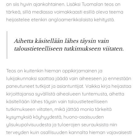
on siis hyvin ajankohtainen. Lisäksi Tuomalan teos on
tärkeä, sillä mediassa voimakkaasti esillä oleva teema
heijastelee etenkin angloamerikkalaista kehitystä.
Aihetta käsitellään lähes täysin vain
taloustieteelliseen tutkimukseen viitaten.
Teos on kuitenkin hieman oppikirjamainen ja
lukijakunnaksi saattaa jäädä vain aiheeseen jo ennestään
paneutuneet tutkijat ja asiantuntijat. Vaikka kirja heijastaa
kirjoittajansa syvällistä aihealueen tuntemusta, aihetta
käsitellään lähes täysin vain taloustieteelliseen
tutkimukseen viitaten, mikä jättää monia tärkeitä
kysymyksiä köyhyydestä, huono-osaisuuden
ylisukupolvisuudesta ja tuloerojen seurauksista niin
terveyden kuin osallisuuden kannalta hieman vajavaisesti