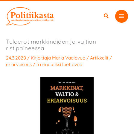
Siirry
sisältöön
Tuloerot markkinoiden ja valtion
ristipaineessa
24.3.2020
/ Kirjoittaja
Maria Vaalavuo
/
Artikkelit
/
eriarvoisuus
/
5 minuutiksi luettavaa