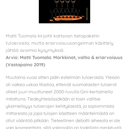
Matti Tuomala kirjoitti kattavan tietopaketin
tuloeroista, mutta eriarvoisuusongelman käsittely
jättää avoimia kysymyksiä.
Arvio: Matti Tuomala: Markkinat, valtio & eriarvoisuus
(Vastapaino 2019)
Muutama vuosi sitten pidin esitelmän tuloeroista. Yleisön
oli vaikea uskoa tilastoa, etteivät suomalaisten tuloerot
olleet juuri muuttuneet 2000-luvulla Gini-kertoimella
mitattuna. Tiedeyhteisössäkään ei tosin vallitse
yksimielisyys tuloerojen kehityksestä, ja sopivimmista
mittareista ja jopa tulojen käsitteen määritelmästä on
ollut vääntöä pitkään. Tieteellinen debatti aiheesta ei ole
vain kosmeettista, sillä valinnoilla on todellista merkitystä