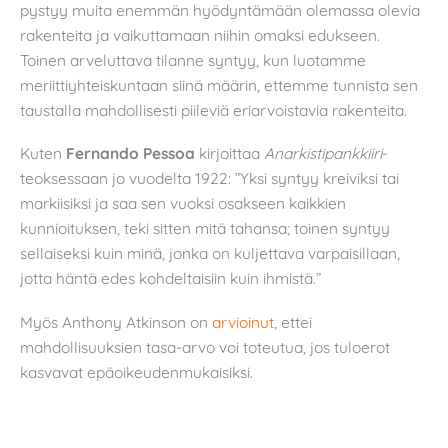
pystyy muita enemmän hyödyntämään olemassa olevia
rakenteita ja vaikuttamaan niihin omaksi edukseen.
Toinen arveluttava tilanne syntyy, kun luotamme
meriittiyhteiskuntaan siinä määrin, ettemme tunnista sen
taustalla mahdollisesti piileviä eriarvoistavia rakenteita.
Kuten
Fernando Pessoa
kirjoittaa
Anarkistipankkiiri
-
teoksessaan jo vuodelta 1922: ”Yksi syntyy kreiviksi tai
markiisiksi ja saa sen vuoksi osakseen kaikkien
kunnioituksen, teki sitten mitä tahansa; toinen syntyy
sellaiseksi kuin minä, jonka on kuljettava varpaisillaan,
jotta häntä edes kohdeltaisiin kuin ihmistä.”
Myös Anthony Atkinson on
arvioinut
, ettei
mahdollisuuksien tasa-arvo voi toteutua, jos tuloerot
kasvavat epäoikeudenmukaisiksi.