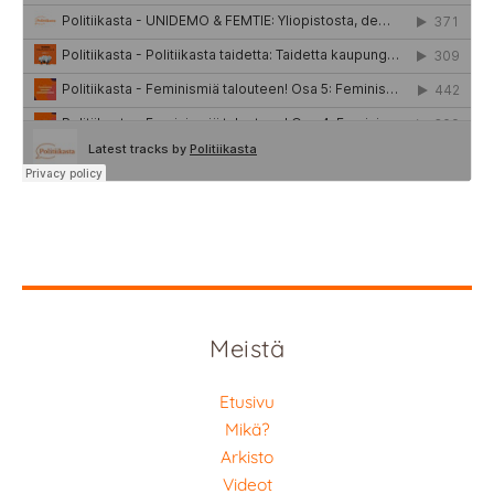
Meistä
Etusivu
Mikä?
Arkisto
Videot