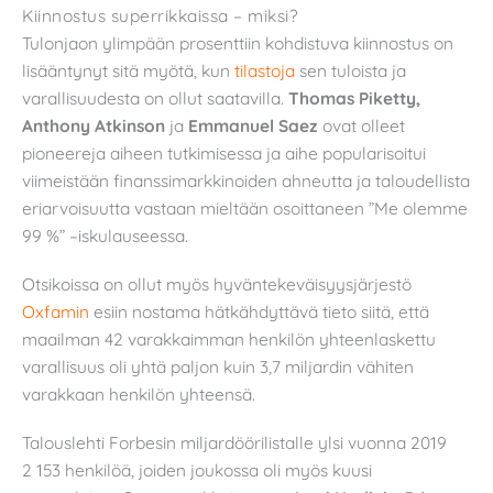
Kiinnostus superrikkaissa – miksi?
Tulonjaon ylimpään prosenttiin kohdistuva kiinnostus on
lisääntynyt sitä myötä, kun
tilastoja
sen tuloista ja
varallisuudesta on ollut saatavilla.
Thomas Piketty,
Anthony Atkinson
ja
Emmanuel Saez
ovat olleet
pioneereja aiheen tutkimisessa ja aihe popularisoitui
viimeistään finanssimarkkinoiden ahneutta ja taloudellista
eriarvoisuutta vastaan mieltään osoittaneen ”Me olemme
99 %” –iskulauseessa.
Otsikoissa on ollut myös hyväntekeväisyysjärjestö
Oxfamin
esiin nostama hätkähdyttävä tieto siitä, että
maailman 42 varakkaimman henkilön yhteenlaskettu
varallisuus oli yhtä paljon kuin 3,7 miljardin vähiten
varakkaan henkilön yhteensä.
Talouslehti Forbesin miljardöörilistalle ylsi vuonna 2019
2 153 henkilöä, joiden joukossa oli myös kuusi