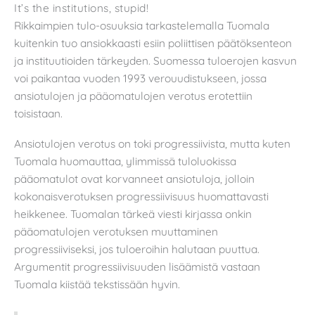
It’s the institutions, stupid!
Rikkaimpien tulo-osuuksia tarkastelemalla Tuomala
kuitenkin tuo ansiokkaasti esiin poliittisen päätöksenteon
ja instituutioiden tärkeyden. Suomessa tuloerojen kasvun
voi paikantaa vuoden 1993 verouudistukseen, jossa
ansiotulojen ja pääomatulojen verotus erotettiin
toisistaan.
Ansiotulojen verotus on toki progressiivista, mutta kuten
Tuomala huomauttaa, ylimmissä tuloluokissa
pääomatulot ovat korvanneet ansiotuloja, jolloin
kokonaisverotuksen progressiivisuus huomattavasti
heikkenee. Tuomalan tärkeä viesti kirjassa onkin
pääomatulojen verotuksen muuttaminen
progressiiviseksi, jos tuloeroihin halutaan puuttua.
Argumentit progressiivisuuden lisäämistä vastaan
Tuomala kiistää tekstissään hyvin.