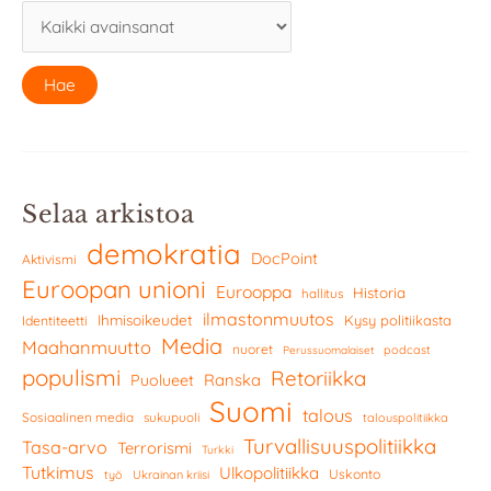
Selaa arkistoa
demokratia
DocPoint
Aktivismi
Euroopan unioni
Eurooppa
Historia
hallitus
ilmastonmuutos
Ihmisoikeudet
Kysy politiikasta
Identiteetti
Media
Maahanmuutto
nuoret
podcast
Perussuomalaiset
populismi
Retoriikka
Ranska
Puolueet
Suomi
talous
Sosiaalinen media
sukupuoli
talouspolitiikka
Turvallisuuspolitiikka
Tasa-arvo
Terrorismi
Turkki
Tutkimus
Ulkopolitiikka
Uskonto
työ
Ukrainan kriisi