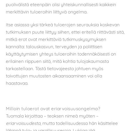
puolivälistä eteenpäin olisi yhteiskunnallisesti kaikkein
merkittävin tuloeroihin liittyvä ongelma.
Itse asiassa yksi tärkeä tuloerojen seurauksia koskevan
tutkimuksen puute liittyy siihen, ettei eritellä riittävästi sitä,
mitkä erot ovat merkittäviä tutkimuskysymyksen
kannalta: talouskasvun, terveyden ja poliittisen
käyttäytymisen yhteys tuloeroihin todennäköisesti on
erilainen riippuen siitä, mitä kohtia tulojakaumasta
tarkastellaan. Tästä tietovajeesta johtuen myös
toivottujen muutosten aikaansaaminen voi olla
haastavaa.
Milloin tuloerot ovat eriarvoisuusongelma?
Tuomala kirjoittaa – teoksen nimeä myöten –
eriarvoisuudesta
, mutta todellisuudessa hän käsittelee
lähinnä tulo- ja varallisuuseroja. Lukijaa jää