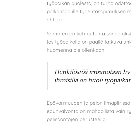
työpaikan puolesta, on turha odottaa
palkansaajille työehtosopimuksen 
ehtoja.
Samaten on kohtuutonta sanoa yksittäi
jos työpaikalla on päällä jatkuva uhk
huomenna ole ollenkaan.
Henkilöstöä irtisanotaan hyv
ihmisillä on huoli työpaikan
Epävarmuuden ja pelon ilmapiirissä 
edunvalvonta on mahdollista vain r
pelisääntöjen perusteella.