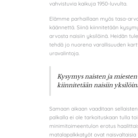
vahvistuvia kaikuja 1950-luvulta.
Elämme parhaillaan myös tasa-arvopo
käännettä. Siinä kiinnitetään kysymy
arvosta naisiin yksilöinä. Heidän tul
tehdä jo nuorena varallisuuden kart
uravalintoja.
Kysymys naisten ja miesten 
kiinnitetään naisiin yksilöin
Samaan aikaan vaaditaan sellaisten 
palkalla ei ole tarkoituskaan tulla 
minimitoimeentulon erotus haalittais
matalapalkkatyöt ovat naisvaltaisia t