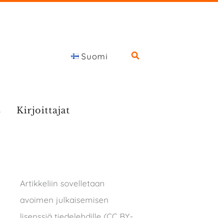
Suomi
s
Kirjoittajat
Artikkeliin sovelletaan
avoimen julkaisemisen
lisenssiä tiedelehdille (CC BY-