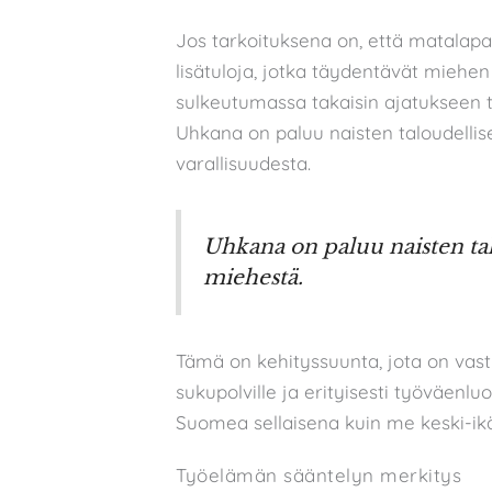
Jos tarkoituksena on, että matalapa
lisätuloja, jotka täydentävät mieh
sulkeutumassa takaisin ajatukseen 
Uhkana on paluu naisten taloudelli
varallisuudesta.
Uhkana on paluu naisten ta
miehestä.
Tämä on kehityssuunta, jota on vas
sukupolville ja erityisesti työväenlu
Suomea sellaisena kuin me keski-i
Työelämän sääntelyn merkitys