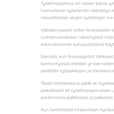
Työehtosopimus on naisen paras ys
tunnustavan työelämän sääntelyn me
naisvaltaisten alojen työehtojen tur
Väitöskirjassani tutkin finanssialan 
luottamusmiesten näkemyksiä rooli
edunvalvonnan sukupuolistavia käyt
Samalla, kun finanssiyhtiöt tahkoavat
konttorityössä eletään yt-kierrosten 
pelätään työpaikkojen ja toimeentul
Tässä tilanteessa ei päde se logiikk
paikallisesti eli työehtosopimuksen
paremmista palkkioista ja palkoista.
Kun henkilöstöä irtisanotaan hyvästä