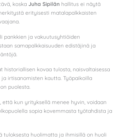
tävä, koska
Juha Sipilän
hallitus ei näytä
rkitystä erityisesti matalapalkkaisten
vaajana.
eli pankkien ja vakuutusyhtiöiden
staan samapalkkaisuuden edistäjinä ja
äntöjä.
 historiallisen kovaa tulosta, naisvaltaisessa
ja irtisanomisten kautta. Työpaikoilla
on puolesta.
a, että kun yrityksellä menee hyvin, voidaan
 ulkopuolella sopia kovemmasta työtahdista ja
 tuloksesta huolimatta ja ihmisillä on huoli