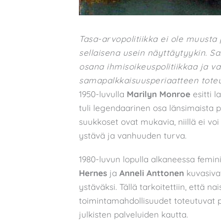
Tasa-arvopolitiikka ei ole muusta p
sellaisena usein näyttäytyykin. S
osana ihmisoikeuspolitiikkaa ja v
samapalkkaisuusperiaatteen toteu
1950-luvulla
Marilyn Monroe
esitti l
tuli legendaarinen osa länsimaista po
suukkoset ovat mukavia, niillä ei v
ystävä ja vanhuuden turva.
1980-luvun lopulla alkaneessa femin
Hernes
ja
Anneli Anttonen
kuvasivat
ystäväksi. Tällä tarkoitettiin, että na
toimintamahdollisuudet toteutuvat par
julkisten palveluiden kautta.