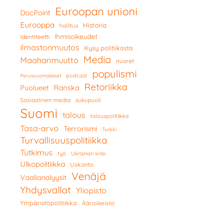
Euroopan unioni
DocPoint
Eurooppa
Historia
hallitus
Ihmisoikeudet
Identiteetti
ilmastonmuutos
Kysy politiikasta
Media
Maahanmuutto
nuoret
populismi
podcast
Perussuomalaiset
Retoriikka
Ranska
Puolueet
Sosiaalinen media
sukupuoli
Suomi
talous
talouspolitiikka
Tasa-arvo
Terrorismi
Turkki
Turvallisuuspolitiikka
Tutkimus
työ
Ukrainan kriisi
Ulkopolitiikka
Uskonto
Venäjä
Vaalianalyysit
Yhdysvallat
Yliopisto
Ympäristöpolitiikka
Äärioikeisto