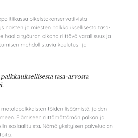
litiikassa oikeistokonservatiivista
s naisten ja miesten palkkauksellisesta tasa-
ee haalia työuran aikana riittävä varallisuus ja
tumisen mahdollistavia koulutus- ja
palkkauksellisesta tasa-arvosta
ä.
matalapalkkaisten töiden lisäämistä, joiden
toimeen. Elämiseen riittämättömän palkan ja
iin sosiaalituista. Nämä yksityisen palvelualan
öitä.