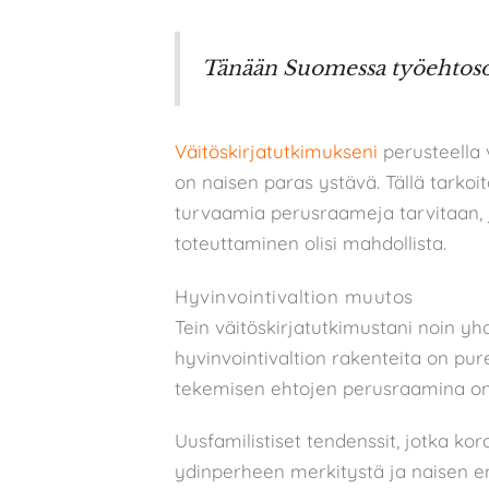
Tänään Suomessa työehtosop
Väitöskirjatutkimukseni
perusteella
on naisen paras ystävä. Tällä tarkoit
turvaamia perusraameja tarvitaan, 
toteuttaminen olisi mahdollista.
Hyvinvointivaltion muutos
Tein väitöskirjatutkimustani noin y
hyvinvointivaltion rakenteita on pu
tekemisen ehtojen perusraamina on
Uusfamilistiset tendenssit, jotka ko
ydinperheen merkitystä ja naisen ensi