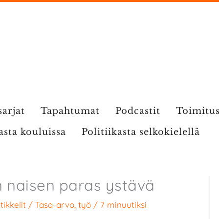
sarjat
Tapahtumat
Podcastit
Toimitu
kasta kouluissa
Politiikasta selkokielellä
 naisen paras ystävä
tikkelit
/
Tasa-arvo
,
työ
/
7 minuutiksi