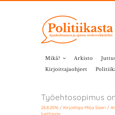
Siirry
sisältöön
Mikä?
Arkisto
Juttu
Kirjoittajaohjeet
Politii
Työehtosopimus on
26.8.2016
/ Kirjoittaja
Milja Saari
/
Ar
luettavaa