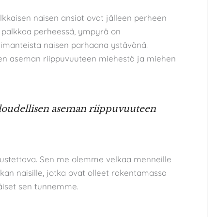
lkkaisen naisen ansiot ovat jälleen perheen
en palkkaa perheessä, ympyrä on
timanteista naisen parhaana ystävänä.
sen aseman riippuvuuteen miehestä ja miehen
loudellisen aseman riippuvuuteen
tustettava. Sen me olemme velkaa menneille
okan naisille, jotka ovat olleet rakentamassa
käiset sen tunnemme.