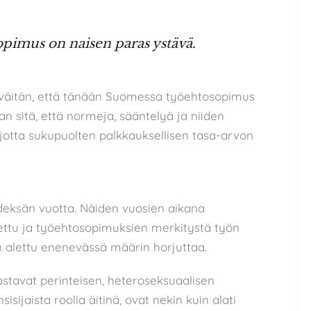
imus on naisen paras ystävä.
 väitän, että tänään Suomessa työehtosopimus
an sitä, että normeja, sääntelyä ja niiden
jotta sukupuolten palkkauksellisen tasa-arvon
hdeksän vuotta. Näiden vuosien aikana
rettu ja työehtosopimuksien merkitystä työn
 alettu enenevässä määrin horjuttaa.
rostavat perinteisen, heteroseksuaalisen
sijaista roolia äitinä, ovat nekin kuin alati