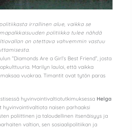
olitiikasta irrallinen alue, vaikka se
amapalkkaisuuden politiikka tulee nähdä
altiovallan on otettava vahvemmin vastuu
ttamisesta.
aulun ”Diamonds Are a Girl’s Best Friend”, josta
pkulttuuria. Marilyn lauloi, että vaikka
oi maksaa vuokraa. Timantit ovat tytön paras
istisessä hyvinvointivaltiotutkimuksessa
Helga
 hyvinvointivaltiota naisen parhaaksi
isten poliittinen ja taloudellinen itsenäisyys ja
haiten valtion, sen sosiaalipolitiikan ja